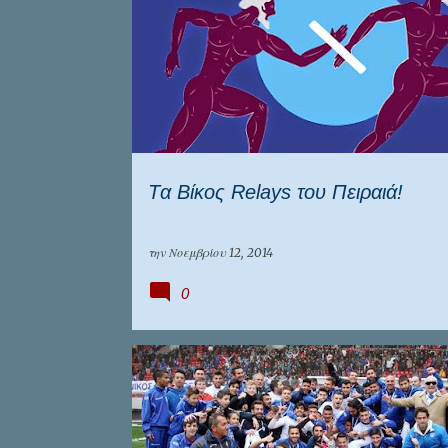
ΕΠΊΚΑΙΡΑ
ΕΠΣ ΠΕΙΡΑΙΆ
Tα Βίκος Relays του Πειραιά!
την
Νοεμβρίου 12, 2014
0
ΕΠΊΚΑΙΡΑ
ΕΠΣ ΠΕΙΡΑΙΆ