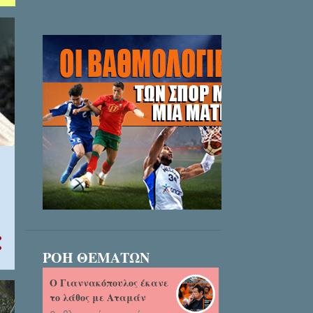
ΡΟΗ ΘΕΜΑΤΩΝ
Ο Γιαννακόπουλος έκανε
το λάθος με Αταμάν