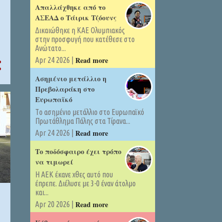
Απαλλάχθηκε από το
ΑΣΕΑΔ ο Τάιρικ Τζόουνς
Δικαιώθηκε η ΚΑΕ Ολυμπιακός
στην προσφυγή που κατέθεσε στο
Ανώτατο...
Read more
Apr 24 2026 |
Ασημένιο μετάλλιο η
Πρεβολαράκη στο
Ευρωπαϊκό
Tο ασημένιο μετάλλιο στο Ευρωπαϊκό
Πρωτάθλημα Πάλης στα Τίρανα...
Read more
Apr 24 2026 |
Το ποδόσφαιρο έχει τρόπο
να τιμωρεί
Η ΑΕΚ έκανε χθες αυτό που
έπρεπε. Διέλυσε με 3-0 έναν άτολμο
και...
Read more
Apr 20 2026 |