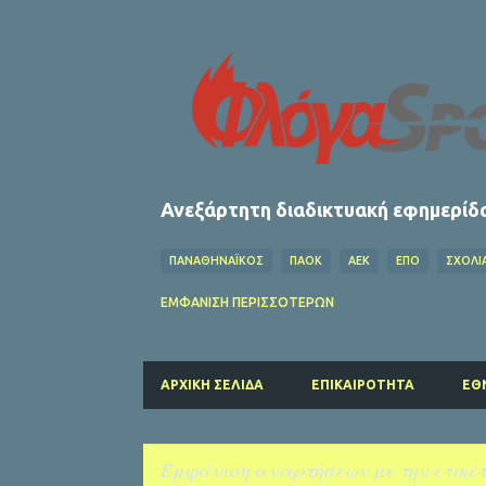
Ανεξάρτητη διαδικτυακή εφημερίδ
ΠΑΝΑΘΗΝΑΪΚΟΣ
ΠΑΟΚ
ΑΕΚ
ΕΠΟ
ΣΧΌΛΙ
ΟΦΗ
ΛΕΒΑΔΕΙΑΚΟΣ
MEDIA
ΧΆΝΤΜΠΟΛ
ΕΜΦΆΝΙΣΗ ΠΕΡΙΣΣΌΤΕΡΩΝ
FIFA
ΜΠΑΡΤΣΕΛΟΝΑ
ΔΗΜΉΤΡΗΣ ΚΟΥΜΟΥΡΤΖ
ΠΑΡΙ ΣΕΝ ΖΕΡΜΕΝ
ΚΟΛΎΜΒΗΣΗ
ΛΙΒΕΡΠΟΥΛ
ΑΡΧΙΚΉ ΣΕΛΊΔΑ
ΕΠΙΚΑΙΡΌΤΗΤΑ
ΕΘ
ΑΡΣΕΝΑΛ
ΑΤΛΕΤΙΚΟ ΜΑΔΡΙΤΗΣ
ΚΑΛΑΜΑΤΑ
Εμφάνιση αναρτήσεων με την ετικέ