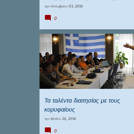
στα γήπεδα του Πειραιά
την
Οκτωβρίου 03, 2016
0
ΕΠΟ
ΕΠΣ ΠΕΙΡΑΙΆ
Τα ταλέντα διαιτησίας με τους
κορυφαίους
την
Μαΐου 26, 2016
0