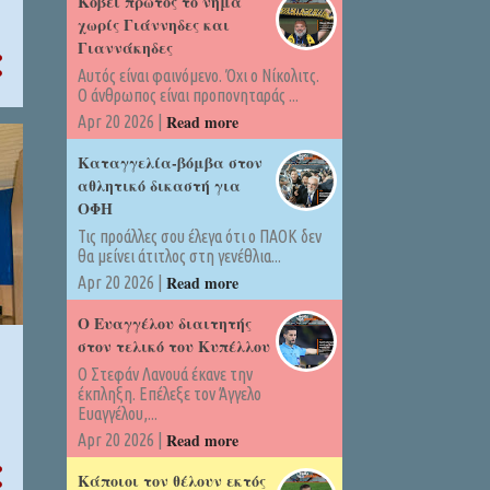
Kόβει πρώτος το νήμα
χωρίς Γιάννηδες και
Γιαννάκηδες
Αυτός είναι φαινόμενο. Όχι ο Νίκολιτς.
Ο άνθρωπος είναι προπονηταράς ...
Read more
Apr 20 2026 |
Καταγγελία-βόμβα στον
αθλητικό δικαστή για
ΟΦΗ
Τις προάλλες σου έλεγα ότι ο ΠΑΟΚ δεν
θα μείνει άτιτλος στη γενέθλια...
Read more
Apr 20 2026 |
Ο Ευαγγέλου διαιτητής
στον τελικό του Κυπέλλου
Ο Στεφάν Λανουά έκανε την
έκπληξη. Επέλεξε τον Άγγελο
Ευαγγέλου,...
Read more
Apr 20 2026 |
Κάποιοι τον θέλουν εκτός