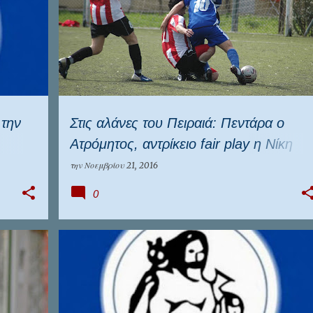
 την
Στις αλάνες του Πειραιά: Πεντάρα ο
Ατρόμητος, αντρίκειο fair play η Νίκη
Ρέντη...
την
Νοεμβρίου 21, 2016
0
ΕΠΣ ΠΕΙΡΑΙΆ