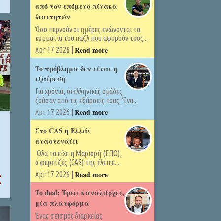
από τον επόμενο πίνακα
διαιτητών
Όσο περνούν οι ημέρες ενώνονται τα
κομμάτια του παζλ που αφορούν τους...
Read more
Apr 17 2026 |
Το πρόβλημα δεν είναι η
εξαίρεση
Για χρόνια, οι ελληνικές ομάδες
ζούσαν από τις εξάρσεις τους. Ένα...
Read more
Apr 17 2026 |
Στο CAS η Ελλάς
αναστενάζει
Όλα τα είχε η Μαριορή (ΕΠΟ),
ο φερετζές (CAS) της έλειπε....
Read more
Apr 17 2026 |
Το deal: Τρεις καναλάρχες,
μία πλατφόρμα
Ένας σεισμός διαρκείας