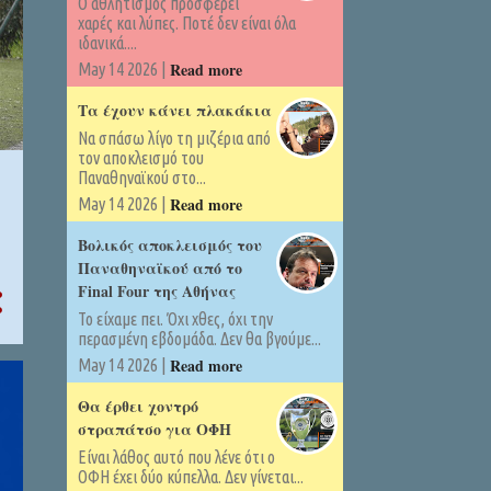
Ο αθλητισμός προσφέρει
χαρές και λύπες. Ποτέ δεν είναι όλα
ιδανικά....
Read more
May 14 2026 |
Τα έχουν κάνει πλακάκια
Να σπάσω λίγο τη μιζέρια από
τον αποκλεισμό του
Παναθηναϊκού στο...
Read more
May 14 2026 |
Βολικός αποκλεισμός του
Παναθηναϊκού από το
Final Four της Αθήνας
Το είχαμε πει. Όχι χθες, όχι την
περασμένη εβδομάδα. Δεν θα βγούμε...
Read more
May 14 2026 |
Θα έρθει χοντρό
στραπάτσο για ΟΦΗ
Είναι λάθος αυτό που λένε ότι ο
ΟΦΗ έχει δύο κύπελλα. Δεν γίνεται...