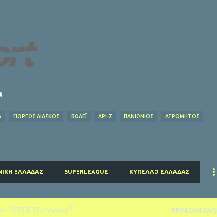
Μετάβαση στο κύριο περιεχόμενο
α
Α
ΓΙΩΡΓΟΣ ΛΙΑΣΚΟΣ
ΒΌΛΕΪ
ΑΡΗΣ
ΠΑΝΙΩΝΙΟΣ
ΑΤΡΟΜΗΤΟΣ
Ο ΦΥΛΑΡΟΎΧΑΣ
ΑΦΙΕΡΏΜΑΤΑ
ΝΤΊΝΟΣ ΚΟΎΛΗΣ
ΗΡΑΚΛΗΣ
EUROLEAG
ΉΣ
ΕΠΣ ΠΕΙΡΑΙΆ
ΕΣΗΕΑ
ΠΣΑΤ
ΕΘΝΙΚΟΣ
ΡΕΑΛ ΜΑΔΡΙΤΗΣ
ΜΑΝΤΣΕΣΤΕΡ ΓΙΟΥΝΑΪΤΕΝΤ
ΜΠΑΓΕΡΝ ΜΟΝΑΧΟΥ
ΜΑΝΤΣΕΣΤΕΡ ΣΙΤΙ
ΤΣΕ
ΝΙΚΉ ΕΛΛΆΔΑΣ
SUPERLEAGUE
ΚΎΠΕΛΛΟ ΕΛΛΆΔΑΣ
ΤΑΛΕΝΤΑ
τα
ΕΠΣ Πειραιά
ΠΡΟΒΟΛΉ ΌΛΩ