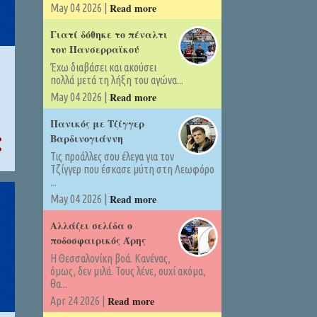
Read more
May 04 2026 |
Γιατί δόθηκε το πέναλτι
του Πανσερραϊκού
Έχω διαβάσει και ακούσει
πολλά μετά τη λήξη του αγώνα...
Read more
May 04 2026 |
Πανικός με Τζίγγερ
Βαρδινογιάννη
Τις προάλλες σου έλεγα για τον
Τζίγγερ που έσκασε μύτη στη Λεωφόρο
...
Read more
May 04 2026 |
Αλλάζει σελίδα ο
ποδοσφαιρικός Άρης
Η Θεσσαλονίκη βοά. Κανένας,
όμως, δεν μιλά. Τους λένε, ουχί ακόμα,
θα...
Read more
Apr 24 2026 |