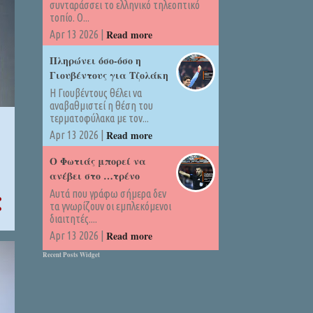
συνταράσσει το ελληνικό τηλεοπτικό
τοπίο. Ο...
Read more
Apr 13 2026 |
Πληρώνει όσο-όσο η
Γιουβέντους για Τζολάκη
Η Γιουβέντους θέλει να
αναβαθμιστεί η θέση του
τερματοφύλακα με τον...
Read more
Apr 13 2026 |
Ο Φωτιάς μπορεί να
ανέβει στο …τρένο
Αυτά που γράφω σήμερα δεν
τα γνωρίζουν οι εμπλεκόμενοι
διαιτητές....
Read more
Apr 13 2026 |
Recent Posts Widget