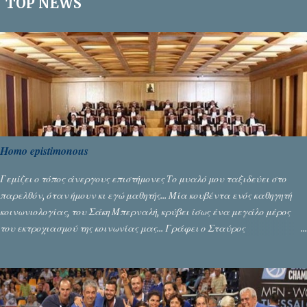
TOP NEWS
Homo epistimonous
Γεμίζει ο τόπος άνεργους επιστήμονες Το μυαλό μου ταξιδεύει στο
παρελθόν, όταν ήμουν κι εγώ μαθητής... Μία κουβέντα ενός καθηγητή
κοινωνιολογίας, του Σάκη Μπερναλή, κρύβει ίσως ένα μεγάλο μέρος
του εκτροχιασμού της κοινωνίας μας... Γράφει ο Σταύρος
Αλευρογιάννης