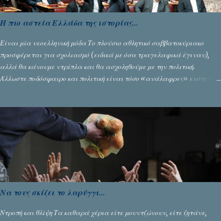
Η πιο αστεία Ελλάδα της ιστορίας...
Είναι μία νεοελληνική μόδα Το πλούσιο αθλητικό σαββατοκύριακο
προσφέρεται για σχολιασμό (ειδικά με όσα τραγελαφικά έγιναν),
αλλά θα κάνουμε ντρίπλα και θα ασχοληθούμε με την πολιτική.
Άλλωστε ποδόσφαιρο και πολιτική είναι τόσο «ανάλαφρες» ενότητες
που δίνουν τροφή για πικάντικες συζητήσεις. Του Σταύρου
Αλευρογιάννη
Να τους σκίζει το λαρύγγι...
Ντροπή και θλίψη Τα καθαρά χέρια είτε μουντζώνουν, είτε ζητάνε,