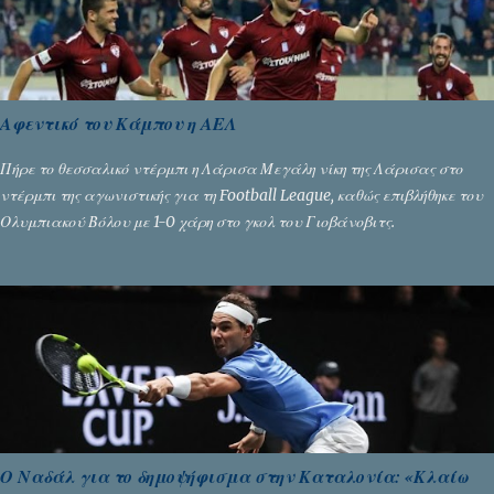
Αφεντικό του Κάμπου η ΑΕΛ
Πήρε το θεσσαλικό ντέρμπι η Λάρισα Μεγάλη νίκη της Λάρισας στο
ντέρμπι της αγωνιστικής για τη Football League, καθώς επιβλήθηκε του
Ολυμπιακού Βόλου με 1-0 χάρη στο γκολ του Γιοβάνοβιτς.
Ο Ναδάλ για το δημοψήφισμα στην Καταλονία: «Κλαίω