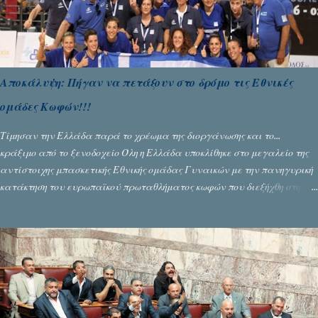
Αποκάλυψη: Πήγαν να πετάξουν στο δρόμο τις Εθνικές
ομάδες Κωφών!!!
Τίμησαν την Ελλάδα παρά το χρέωμα της διοργάνωσης και το...
κράξιμο από το ξενοδοχείο Όλη η Ελλάδα υποκλίθηκε στο μεγαλείο της
αντίστοιχης μπασκετικής Εθνικής ομάδας Γυναικών με την πανηγυρική
κατάκτηση του ευρωπαϊκού πρωταθλήματος κωφών που διεξήχθη στη
Θεσσανολίκη τις προηγουμενες ημέρες. Πίσω από την λάμψη και την
αποθέωση που γνώρισαν τα κορίτσια της Αθηνάς Ζέρβα με την πορεία
τους που ολοκληρώθηκε με τη νίκη τους στον τελικό επί της Λιθουανίας,
υπάρχουν και τα δυσάρεστα. Τα πολύ δυσάρεστα...