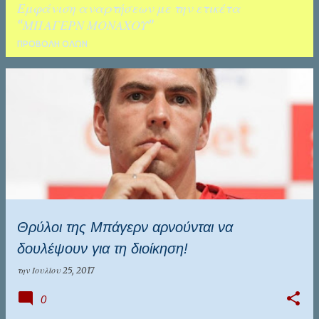
Εμφάνιση αναρτήσεων με την ετικέτα
ΚΑΛΑΜΑΤΑ
ΤΑΛΕΝΤΑ
ΜΠΑΓΕΡΝ ΜΟΝΑΧΟΥ
ΠΡΟΒΟΛΉ ΌΛΩΝ
Α
ν
α
ρ
τ
ή
σ
Θρύλοι της Μπάγερν αρνούνται να
ε
δουλέψουν για τη διοίκηση!
ι
ς
την
Ιουλίου 25, 2017
0