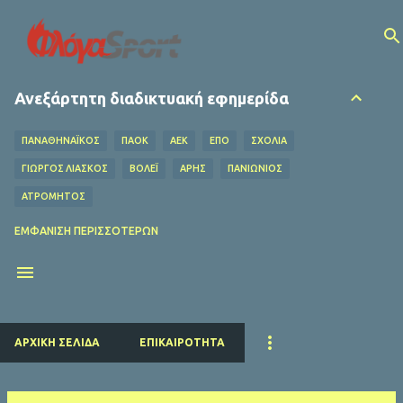
Μετάβαση στο κύριο περιεχόμενο
Ανεξάρτητη διαδικτυακή εφημερίδα
ΠΑΝΑΘΗΝΑΪΚΟΣ
ΠΑΟΚ
ΑΕΚ
ΕΠΟ
ΣΧΌΛΙΑ
ΓΙΩΡΓΟΣ ΛΙΑΣΚΟΣ
ΒΌΛΕΪ
ΑΡΗΣ
ΠΑΝΙΩΝΙΟΣ
ΑΤΡΟΜΗΤΟΣ
ΟΦΗ
ΛΕΒΑΔΕΙΑΚΟΣ
MEDIA
ΧΆΝΤΜΠΟΛ
ΕΜΦΆΝΙΣΗ ΠΕΡΙΣΣΌΤΕΡΩΝ
Ο ΦΥΛΑΡΟΎΧΑΣ
ΑΦΙΕΡΏΜΑΤΑ
ΝΤΊΝΟΣ ΚΟΎΛΗΣ
ΗΡΑΚΛΗΣ
EUROLEAGUE
FIFA
ΜΠΑΡΤΣΕΛΟΝΑ
ΔΗΜΉΤΡΗΣ ΚΟΥΜΟΥΡΤΖΉΣ
ΕΠΣ ΠΕΙΡΑΙΆ
ΕΣΗΕΑ
ΠΣΑΤ
ΕΘΝΙΚΟΣ
ΡΕΑΛ ΜΑΔΡΙΤΗΣ
ΠΑΡΙ ΣΕΝ ΖΕΡΜΕΝ
ΚΟΛΎΜΒΗΣΗ
ΑΡΧΙΚΉ ΣΕΛΊΔΑ
ΕΠΙΚΑΙΡΌΤΗΤΑ
ΛΙΒΕΡΠΟΥΛ
ΜΑΝΤΣΕΣΤΕΡ ΓΙΟΥΝΑΪΤΕΝΤ
ΜΠΑΓΕΡΝ ΜΟΝΑΧΟΥ
ΜΑΝΤΣΕΣΤΕΡ ΣΙΤΙ
ΤΣΕΛΣΙ
ΑΡΣΕΝΑΛ
ΑΤΛΕΤΙΚΟ ΜΑΔΡΙΤΗΣ