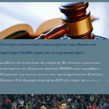
Τέσσερις αγωνιστικές κεκλεισμένων των θυρών και
πρόστιμο 150.000 ευρώ στον Ολυμπιακό (pics)
Διαβάστε όλο το σκεπτικό της απόφασης Με τέσσερις αγωνιστικές
κεκλεισμένων των θυρών και πρόστιμο 150.000 ευρώ τιμωρήθηκε ο
Ολυμπιακός για τα όσα έγιναν στον πρώτο ημιτελικό του Κυπέλλου
Ελλάδας. Η πειθαρχική επιτροπή της ΕΠΟ εξάντλησε την αυστηρότητά
της, περισσότερο λόγω του ντόρου που δημιούργησαν τα ελεγχόμενα
ΜΜΕ, αλλά σε κάθε περίπτωση δεν επέβαλε ποινή αφαίρεσης βαθμών,
όπως απαιτούσαν, αφού κάτι τέτοιο δεν ήταν εφικτό, σύμφωνα με τα
στοιχεία...