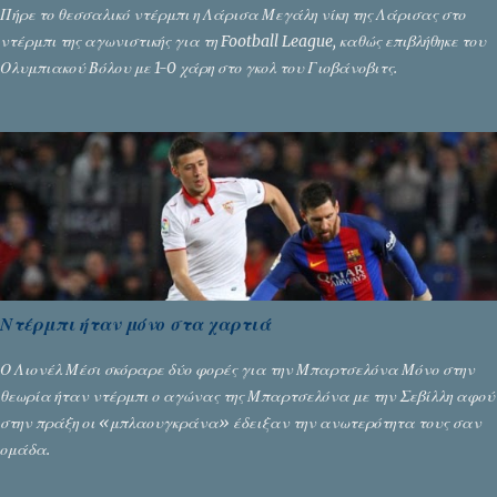
Πήρε το θεσσαλικό ντέρμπι η Λάρισα Μεγάλη νίκη της Λάρισας στο
ντέρμπι της αγωνιστικής για τη Football League, καθώς επιβλήθηκε του
Ολυμπιακού Βόλου με 1-0 χάρη στο γκολ του Γιοβάνοβιτς.
Ντέρμπι ήταν μόνο στα χαρτιά
Ο Λιονέλ Μέσι σκόραρε δύο φορές για την Μπαρτσελόνα Μόνο στην
θεωρία ήταν ντέρμπι ο αγώνας της Μπαρτσελόνα με την Σεβίλλη αφού
στην πράξη οι «μπλαουγκράνα» έδειξαν την ανωτερότητα τους σαν
ομάδα.