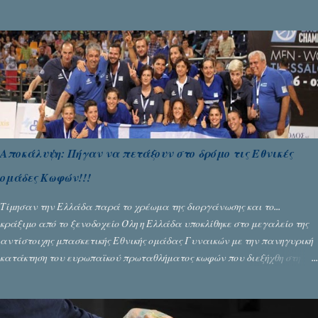
Γράφει ο Σταύρος Αλευρογιάννης
Αποκάλυψη: Πήγαν να πετάξουν στο δρόμο τις Εθνικές
ομάδες Κωφών!!!
Τίμησαν την Ελλάδα παρά το χρέωμα της διοργάνωσης και το...
κράξιμο από το ξενοδοχείο Όλη η Ελλάδα υποκλίθηκε στο μεγαλείο της
αντίστοιχης μπασκετικής Εθνικής ομάδας Γυναικών με την πανηγυρική
κατάκτηση του ευρωπαϊκού πρωταθλήματος κωφών που διεξήχθη στη
Θεσσανολίκη τις προηγουμενες ημέρες. Πίσω από την λάμψη και την
αποθέωση που γνώρισαν τα κορίτσια της Αθηνάς Ζέρβα με την πορεία
τους που ολοκληρώθηκε με τη νίκη τους στον τελικό επί της Λιθουανίας,