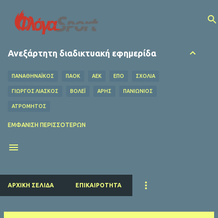
Μετάβαση στο κύριο περιεχόμενο
Ανεξάρτητη διαδικτυακή εφημερίδα
ΠΑΝΑΘΗΝΑΪΚΟΣ
ΠΑΟΚ
ΑΕΚ
ΕΠΟ
ΣΧΌΛΙΑ
ΓΙΩΡΓΟΣ ΛΙΑΣΚΟΣ
ΒΌΛΕΪ
ΑΡΗΣ
ΠΑΝΙΩΝΙΟΣ
ΑΤΡΟΜΗΤΟΣ
ΟΦΗ
ΛΕΒΑΔΕΙΑΚΟΣ
MEDIA
ΧΆΝΤΜΠΟΛ
ΕΜΦΆΝΙΣΗ ΠΕΡΙΣΣΌΤΕΡΩΝ
Ο ΦΥΛΑΡΟΎΧΑΣ
ΑΦΙΕΡΏΜΑΤΑ
ΝΤΊΝΟΣ ΚΟΎΛΗΣ
ΗΡΑΚΛΗΣ
EUROLEAGUE
FIFA
ΜΠΑΡΤΣΕΛΟΝΑ
ΔΗΜΉΤΡΗΣ ΚΟΥΜΟΥΡΤΖΉΣ
ΕΠΣ ΠΕΙΡΑΙΆ
ΕΣΗΕΑ
ΠΣΑΤ
ΕΘΝΙΚΟΣ
ΡΕΑΛ ΜΑΔΡΙΤΗΣ
ΠΑΡΙ ΣΕΝ ΖΕΡΜΕΝ
ΚΟΛΎΜΒΗΣΗ
ΑΡΧΙΚΉ ΣΕΛΊΔΑ
ΕΠΙΚΑΙΡΌΤΗΤΑ
ΛΙΒΕΡΠΟΥΛ
ΜΑΝΤΣΕΣΤΕΡ ΓΙΟΥΝΑΪΤΕΝΤ
ΜΠΑΓΕΡΝ ΜΟΝΑΧΟΥ
ΜΑΝΤΣΕΣΤΕΡ ΣΙΤΙ
ΤΣΕΛΣΙ
ΑΡΣΕΝΑΛ
ΑΤΛΕΤΙΚΟ ΜΑΔΡΙΤΗΣ