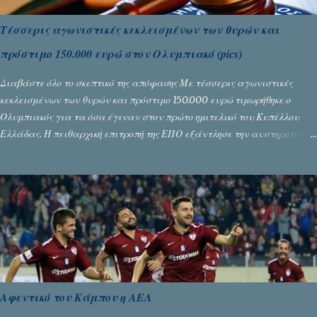
Τέσσερις αγωνιστικές κεκλεισμένων των θυρών και
πρόστιμο 150.000 ευρώ στον Ολυμπιακό (pics)
Διαβάστε όλο το σκεπτικό της απόφασης Με τέσσερις αγωνιστικές
κεκλεισμένων των θυρών και πρόστιμο 150.000 ευρώ τιμωρήθηκε ο
Ολυμπιακός για τα όσα έγιναν στον πρώτο ημιτελικό του Κυπέλλου
Ελλάδας. Η πειθαρχική επιτροπή της ΕΠΟ εξάντλησε την αυστηρότητά
της, περισσότερο λόγω του ντόρου που δημιούργησαν τα ελεγχόμενα
ΜΜΕ, αλλά σε κάθε περίπτωση δεν επέβαλε ποινή αφαίρεσης βαθμών,
όπως απαιτούσαν, αφού κάτι τέτοιο δεν ήταν εφικτό, σύμφωνα με τα
στοιχεία...
Αφεντικό του Κάμπου η ΑΕΛ