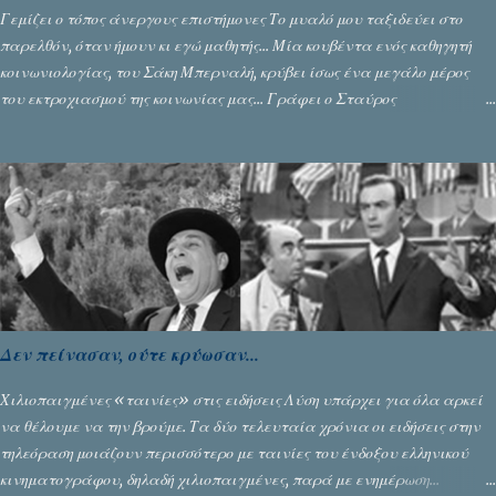
Γεμίζει ο τόπος άνεργους επιστήμονες Το μυαλό μου ταξιδεύει στο
παρελθόν, όταν ήμουν κι εγώ μαθητής... Μία κουβέντα ενός καθηγητή
κοινωνιολογίας, του Σάκη Μπερναλή, κρύβει ίσως ένα μεγάλο μέρος
του εκτροχιασμού της κοινωνίας μας... Γράφει ο Σταύρος
Αλευρογιάννης
Δεν πείνασαν, ούτε κρύωσαν...
Χιλιοπαιγμένες «ταινίες» στις ειδήσεις Λύση υπάρχει για όλα αρκεί
να θέλουμε να την βρούμε. Τα δύο τελευταία χρόνια οι ειδήσεις στην
τηλεόραση μοιάζουν περισσότερο με ταινίες του ένδοξου ελληνικού
κινηματογράφου, δηλαδή χιλιοπαιγμένες, παρά με ενημέρωση...