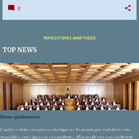
0
ΠΕΡΙΣΣΌΤΕΡΕΣ ΑΝΑΡΤΉΣΕΙΣ
TOP NEWS
Homo epistimonous
Γεμίζει ο τόπος άνεργους επιστήμονες Το μυαλό μου ταξιδεύει στο
παρελθόν, όταν ήμουν κι εγώ μαθητής... Μία κουβέντα ενός καθηγητή