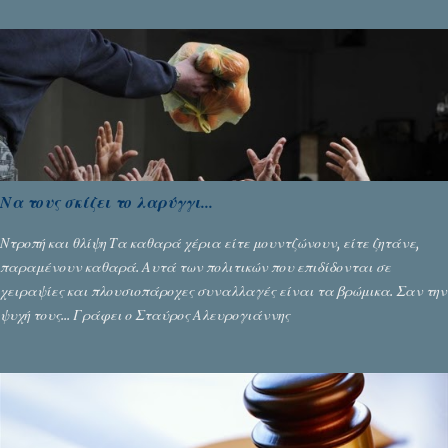
αποθέωση που γνώρισαν τα κορίτσια της Αθηνάς Ζέρβα με την πορεία
τους που ολοκληρώθηκε με τη νίκη τους στον τελικό επί της Λιθουανίας,
υπάρχουν και τα δυσάρεστα. Τα πολύ δυσάρεστα...
Να τους σκίζει το λαρύγγι...
Ντροπή και θλίψη Τα καθαρά χέρια είτε μουντζώνουν, είτε ζητάνε,
παραμένουν καθαρά. Αυτά των πολιτικών που επιδίδονται σε
χειραψίες και πλουσιοπάροχες συναλλαγές είναι τα βρώμικα. Σαν την
ψυχή τους... Γράφει ο Σταύρος Αλευρογιάννης