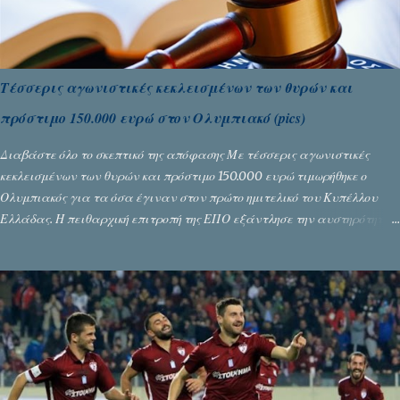
Τέσσερις αγωνιστικές κεκλεισμένων των θυρών και
πρόστιμο 150.000 ευρώ στον Ολυμπιακό (pics)
Διαβάστε όλο το σκεπτικό της απόφασης Με τέσσερις αγωνιστικές
κεκλεισμένων των θυρών και πρόστιμο 150.000 ευρώ τιμωρήθηκε ο
Ολυμπιακός για τα όσα έγιναν στον πρώτο ημιτελικό του Κυπέλλου
Ελλάδας. Η πειθαρχική επιτροπή της ΕΠΟ εξάντλησε την αυστηρότητά
της, περισσότερο λόγω του ντόρου που δημιούργησαν τα ελεγχόμενα
ΜΜΕ, αλλά σε κάθε περίπτωση δεν επέβαλε ποινή αφαίρεσης βαθμών,
όπως απαιτούσαν, αφού κάτι τέτοιο δεν ήταν εφικτό, σύμφωνα με τα
στοιχεία...