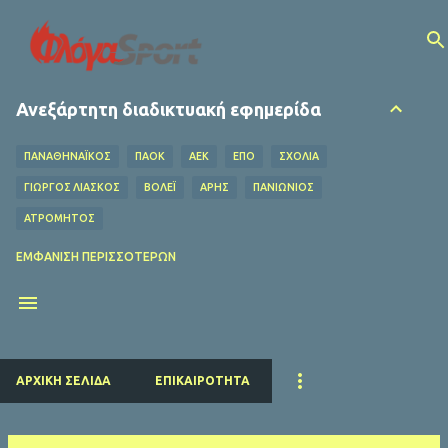
Μετάβαση στο κύριο περιεχόμενο
Ανεξάρτητη διαδικτυακή εφημερίδα
ΠΑΝΑΘΗΝΑΪΚΟΣ
ΠΑΟΚ
ΑΕΚ
ΕΠΟ
ΣΧΌΛΙΑ
ΓΙΩΡΓΟΣ ΛΙΑΣΚΟΣ
ΒΌΛΕΪ
ΑΡΗΣ
ΠΑΝΙΩΝΙΟΣ
ΑΤΡΟΜΗΤΟΣ
ΟΦΗ
ΛΕΒΑΔΕΙΑΚΟΣ
MEDIA
ΧΆΝΤΜΠΟΛ
ΕΜΦΆΝΙΣΗ ΠΕΡΙΣΣΌΤΕΡΩΝ
Ο ΦΥΛΑΡΟΎΧΑΣ
ΑΦΙΕΡΏΜΑΤΑ
ΝΤΊΝΟΣ ΚΟΎΛΗΣ
ΗΡΑΚΛΗΣ
EUROLEAGUE
FIFA
ΜΠΑΡΤΣΕΛΟΝΑ
ΔΗΜΉΤΡΗΣ ΚΟΥΜΟΥΡΤΖΉΣ
ΕΠΣ ΠΕΙΡΑΙΆ
ΕΣΗΕΑ
ΠΣΑΤ
ΕΘΝΙΚΟΣ
ΡΕΑΛ ΜΑΔΡΙΤΗΣ
ΠΑΡΙ ΣΕΝ ΖΕΡΜΕΝ
ΚΟΛΎΜΒΗΣΗ
ΑΡΧΙΚΉ ΣΕΛΊΔΑ
ΕΠΙΚΑΙΡΌΤΗΤΑ
ΛΙΒΕΡΠΟΥΛ
ΜΑΝΤΣΕΣΤΕΡ ΓΙΟΥΝΑΪΤΕΝΤ
ΜΠΑΓΕΡΝ ΜΟΝΑΧΟΥ
ΜΑΝΤΣΕΣΤΕΡ ΣΙΤΙ
ΤΣΕΛΣΙ
ΑΡΣΕΝΑΛ
ΑΤΛΕΤΙΚΟ ΜΑΔΡΙΤΗΣ