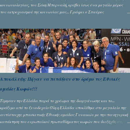
κοινωνιολογίας, του Σάκη Μπερναλή, κρύβει ίσως ένα μεγάλο μέρος
του εκτροχιασμού της κοινωνίας μας... Γράφει ο Σταύρος
Αλευρογιάννης
Αποκάλυψη: Πήγαν να πετάξουν στο δρόμο τις Εθνικές
ομάδες Κωφών!!!
Τίμησαν την Ελλάδα παρά το χρέωμα της διοργάνωσης και το...
κράξιμο από το ξενοδοχείο Όλη η Ελλάδα υποκλίθηκε στο μεγαλείο της
αντίστοιχης μπασκετικής Εθνικής ομάδας Γυναικών με την πανηγυρική
κατάκτηση του ευρωπαϊκού πρωταθλήματος κωφών που διεξήχθη στη
Θεσσανολίκη τις προηγουμενες ημέρες. Πίσω από την λάμψη και την