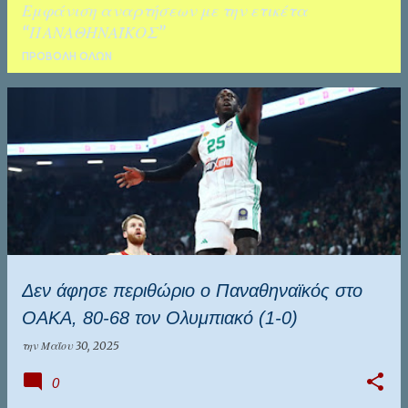
Εμφάνιση αναρτήσεων με την ετικέτα
ΚΑΛΑΜΑΤΑ
ΤΑΛΕΝΤΑ
ΠΑΝΑΘΗΝΑΪΚΟΣ
ΠΡΟΒΟΛΉ ΌΛΩΝ
Α
ν
α
ρ
τ
ή
σ
Δεν άφησε περιθώριο ο Παναθηναϊκός στο
ε
ΟΑΚΑ, 80-68 τον Ολυμπιακό (1-0)
ι
ς
την
Μαΐου 30, 2025
0