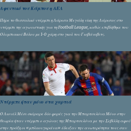
Αφεντικό του Κάμπου η ΑΕΛ
Πήρε το θεσσαλικό ντέρμπι η Λάρισα Μεγάλη νίκη της Λάρισας στο
ντέρμπι της αγωνιστικής για τη Football League, καθώς επιβλήθηκε του
Ολυμπιακού Βόλου με 1-0 χάρη στο γκολ του Γιοβάνοβιτς.
Ντέρμπι ήταν μόνο στα χαρτιά
Ο Λιονέλ Μέσι σκόραρε δύο φορές για την Μπαρτσελόνα Μόνο στην
θεωρία ήταν ντέρμπι ο αγώνας της Μπαρτσελόνα με την Σεβίλλη αφού
στην πράξη οι «μπλαουγκράνα» έδειξαν την ανωτερότητα τους σαν