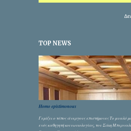
Α
Δε
ν
α
ρ
TOP NEWS
τ
ή
σ
ε
ι
ς
Homo epistimonous
Γεμίζει ο τόπος άνεργους επιστήμονες Το μυαλό μο
ενός καθηγητή κοινωνιολογίας, του Σάκη Μπερναλή,