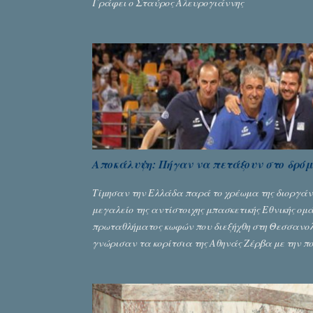
Γράφει ο Σταύρος Αλευρογιάννης
Αποκάλυψη: Πήγαν να πετάξουν στο δρόμο
Τίμησαν την Ελλάδα παρά το χρέωμα της διοργάνωσ
μεγαλείο της αντίστοιχης μπασκετικής Εθνικής ο
πρωταθλήματος κωφών που διεξήχθη στη Θεσσανολί
γνώρισαν τα κορίτσια της Αθηνάς Ζέρβα με την πορ
υπάρχουν και τα δυσάρεστα. Τα πολύ δυσάρεστα.