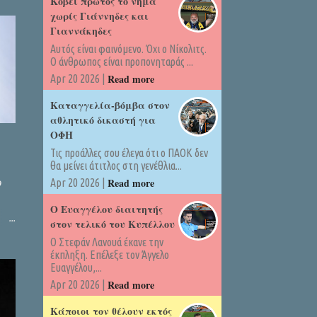
Kόβει πρώτος το νήμα
χωρίς Γιάννηδες και
Γιαννάκηδες
Αυτός είναι φαινόμενο. Όχι ο Νίκολιτς.
Ο άνθρωπος είναι προπονηταράς ...
Read more
Apr 20 2026 |
Καταγγελία-βόμβα στον
αθλητικό δικαστή για
ΟΦΗ
Τις προάλλες σου έλεγα ότι ο ΠΑΟΚ δεν
θα μείνει άτιτλος στη γενέθλια...
Read more
Apr 20 2026 |
Ο
Ο Ευαγγέλου διαιτητής
στον τελικό του Κυπέλλου
Ο Στεφάν Λανουά έκανε την
έκπληξη. Επέλεξε τον Άγγελο
Ευαγγέλου,...
Read more
Apr 20 2026 |
Κάποιοι τον θέλουν εκτός