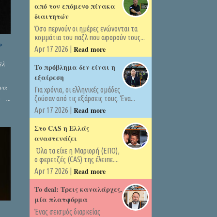
από τον επόμενο πίνακα
διαιτητών
Όσο περνούν οι ημέρες ενώνονται τα
κομμάτια του παζλ που αφορούν τους...
»
Read more
Apr 17 2026 |
άλ
Το πρόβλημα δεν είναι η
εξαίρεση
όνα
Για χρόνια, οι ελληνικές ομάδες
ζούσαν από τις εξάρσεις τους. Ένα...
εί
Read more
Apr 17 2026 |
 σε
υ
Στο CAS η Ελλάς
αναστενάζει
Όλα τα είχε η Μαριορή (ΕΠΟ),
ο φερετζές (CAS) της έλειπε....
Read more
Apr 17 2026 |
Το deal: Τρεις καναλάρχες,
μία πλατφόρμα
Ένας σεισμός διαρκείας