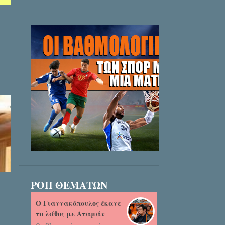
ΡΟΗ ΘΕΜΑΤΩΝ
Ο Γιαννακόπουλος έκανε
το λάθος με Αταμάν