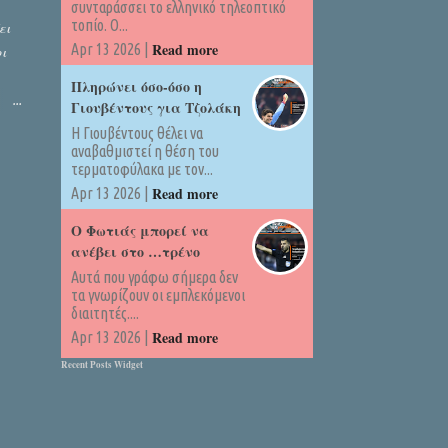
συνταράσσει το ελληνικό τηλεοπτικό
τοπίο. Ο...
ει
Read more
Apr 13 2026 |
ι
Πληρώνει όσο-όσο η
Γιουβέντους για Τζολάκη
Η Γιουβέντους θέλει να
αναβαθμιστεί η θέση του
τερματοφύλακα με τον...
Read more
Apr 13 2026 |
Ο Φωτιάς μπορεί να
ανέβει στο …τρένο
Αυτά που γράφω σήμερα δεν
τα γνωρίζουν οι εμπλεκόμενοι
διαιτητές....
Read more
Apr 13 2026 |
Recent Posts Widget