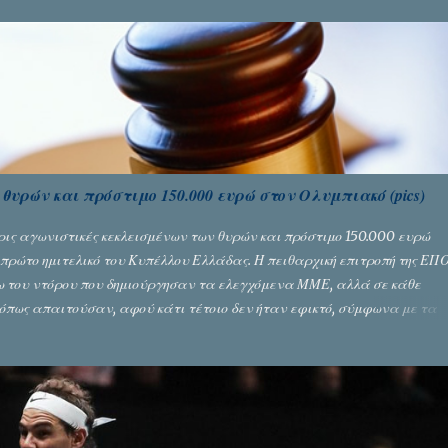
θυρών και πρόστιμο 150.000 ευρώ στον Ολυμπιακό (pics)
ρις αγωνιστικές κεκλεισμένων των θυρών και πρόστιμο 150.000 ευρώ
πρώτο ημιτελικό του Κυπέλλου Ελλάδας. Η πειθαρχική επιτροπή της ΕΠ
γω του ντόρου που δημιούργησαν τα ελεγχόμενα ΜΜΕ, αλλά σε κάθε
όπως απαιτούσαν, αφού κάτι τέτοιο δεν ήταν εφικτό, σύμφωνα με τα