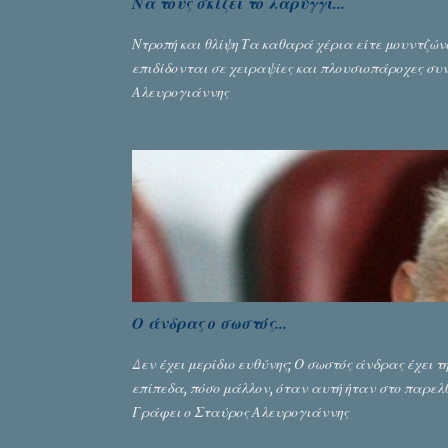
Να τους σκίζει το λαρύγγι...
Ντροπή και θλίψη Τα καθαρά χέρια είτε μουντζών
επιδίδονται σε χειραψίες και πλουσιοπάροχες συν
Αλευρογιάννης
Ο άνδρας ο σωστός...
Δεν έχει μερίδιο ευθύνης; Ο σωστός άνδρας έχει 
επίπεδα, πόσο μάλλον, όταν αυτή ήταν στο παρελθ
Γράφει ο Σταύρος Αλευρογιάννης