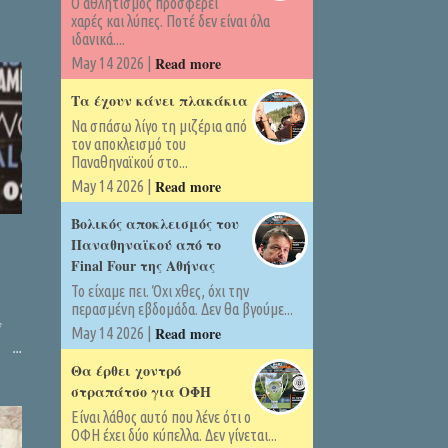
Ο αθλητισμός προσφέρει
χαρές και λύπες. Ποτέ δεν είναι όλα
ιδανικά....
Read more
May 14 2026 |
Τα έχουν κάνει πλακάκια
Να σπάσω λίγο τη μιζέρια από
τον αποκλεισμό του
Παναθηναϊκού στο...
Read more
May 14 2026 |
Βολικός αποκλεισμός του
Παναθηναϊκού από το
Final Four της Αθήνας
Το είχαμε πει. Όχι χθες, όχι την
περασμένη εβδομάδα. Δεν θα βγούμε...
υ
Read more
May 14 2026 |
ίας,
Θα έρθει χοντρό
στραπάτσο για ΟΦΗ
Είναι λάθος αυτό που λένε ότι ο
ΟΦΗ έχει δύο κύπελλα. Δεν γίνεται...