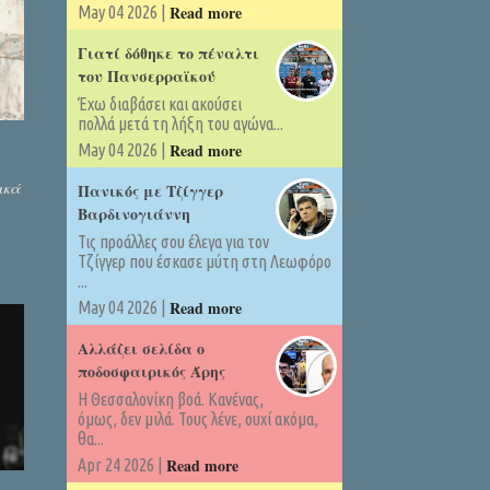
Read more
May 04 2026 |
Γιατί δόθηκε το πέναλτι
του Πανσερραϊκού
Έχω διαβάσει και ακούσει
πολλά μετά τη λήξη του αγώνα...
Read more
May 04 2026 |
ικά
Πανικός με Τζίγγερ
Βαρδινογιάννη
Τις προάλλες σου έλεγα για τον
Τζίγγερ που έσκασε μύτη στη Λεωφόρο
...
Read more
May 04 2026 |
Αλλάζει σελίδα ο
ποδοσφαιρικός Άρης
Η Θεσσαλονίκη βοά. Κανένας,
όμως, δεν μιλά. Τους λένε, ουχί ακόμα,
θα...
Read more
Apr 24 2026 |