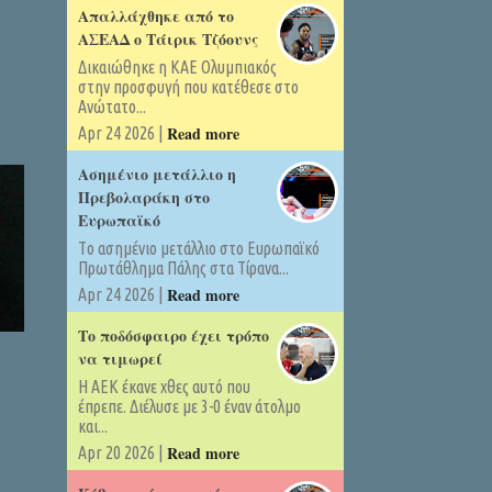
Απαλλάχθηκε από το
ΑΣΕΑΔ ο Τάιρικ Τζόουνς
Δικαιώθηκε η ΚΑΕ Ολυμπιακός
στην προσφυγή που κατέθεσε στο
Ανώτατο...
Read more
Apr 24 2026 |
Ασημένιο μετάλλιο η
Πρεβολαράκη στο
Ευρωπαϊκό
Tο ασημένιο μετάλλιο στο Ευρωπαϊκό
Πρωτάθλημα Πάλης στα Τίρανα...
Read more
Apr 24 2026 |
Το ποδόσφαιρο έχει τρόπο
να τιμωρεί
Η ΑΕΚ έκανε χθες αυτό που
έπρεπε. Διέλυσε με 3-0 έναν άτολμο
και...
Read more
Apr 20 2026 |