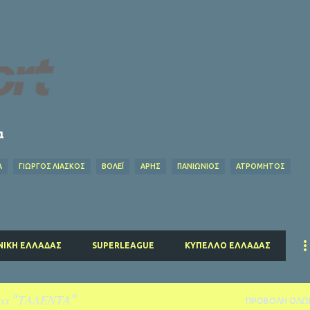
Μετάβαση στο κύριο περιεχόμενο
α
Α
ΓΙΩΡΓΟΣ ΛΙΑΣΚΟΣ
ΒΌΛΕΪ
ΑΡΗΣ
ΠΑΝΙΩΝΙΟΣ
ΑΤΡΟΜΗΤΟΣ
Ο ΦΥΛΑΡΟΎΧΑΣ
ΑΦΙΕΡΏΜΑΤΑ
ΝΤΊΝΟΣ ΚΟΎΛΗΣ
ΗΡΑΚΛΗΣ
EUROLEAG
ΉΣ
ΕΠΣ ΠΕΙΡΑΙΆ
ΕΣΗΕΑ
ΠΣΑΤ
ΕΘΝΙΚΟΣ
ΡΕΑΛ ΜΑΔΡΙΤΗΣ
ΜΑΝΤΣΕΣΤΕΡ ΓΙΟΥΝΑΪΤΕΝΤ
ΜΠΑΓΕΡΝ ΜΟΝΑΧΟΥ
ΜΑΝΤΣΕΣΤΕΡ ΣΙΤΙ
ΤΣΕ
ΝΙΚΉ ΕΛΛΆΔΑΣ
SUPERLEAGUE
ΚΎΠΕΛΛΟ ΕΛΛΆΔΑΣ
ΤΑΛΕΝΤΑ
τα
ΤΑΛΕΝΤΑ
ΠΡΟΒΟΛΉ ΌΛΩ