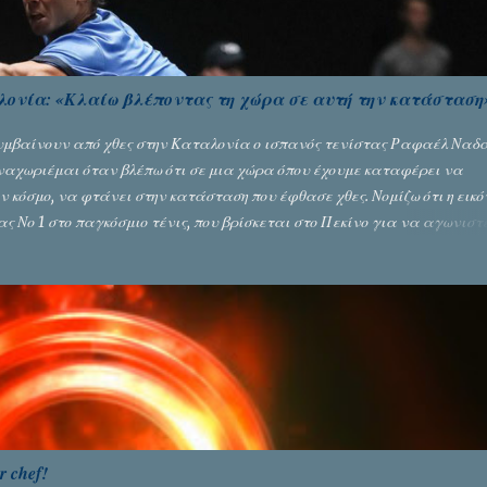
ονία: «Κλαίω βλέποντας τη χώρα σε αυτή την κατάσταση
συμβαίνουν από χθες στην Καταλονία ο ισπανός τενίστας Ραφαέλ Ναδ
ναχωριέμαι όταν βλέπω ότι σε μια χώρα όπου έχουμε καταφέρει να
ν κόσμο, να φτάνει στην κατάσταση που έφθασε χθες. Νομίζω ότι η εικ
ας Νο 1 στο παγκόσμιο τένις, που βρίσκεται στο Πεκίνο για να αγωνιστ
 με βαριά καρδιά. Με κάνει να κλαίω, βλέποντας τη χώρα να έρχεται
ύ ενωμένη. Υπήρξε ένα χάος που δεν πρέπει να συμβεί στον αιώνα πο
νικά στο τέλος της ημέρας. Αν και υπάρχουν στιγμές που τα πάντα
 πολύ απλό, πρέπει να την αναζητήσουμε. Ο μοναδικός τρόπος για να
υρές που διαφωνούν και να προσπ...
 chef!