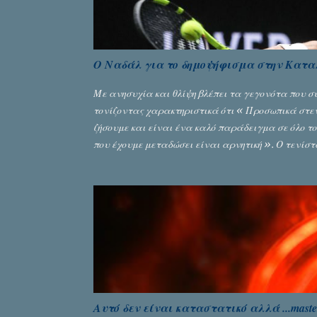
Ο Ναδάλ για το δημοψήφισμα στην Καταλ
Με ανησυχία και θλίψη βλέπει τα γεγονότα που 
τονίζοντας χαρακτηριστικά ότι « Προσωπικά στε
ζήσουμε και είναι ένα καλό παράδειγμα σε όλο το
που έχουμε μεταδώσει είναι αρνητική ». Ο τενίστ
στο Open ανέφερε: « Παρακολούθησα τα γεγονότα
αυτή την κατάσταση. Η Καταλονία αισθάνεται πολ
είμαστε. Βρισκόμαστε σε μία χώρα που ζούμε ειρη
φαίνονται αδύνατα, δεν υπάρχει συμφωνία, είναι
επιτευχθεί είναι να μιλάμε, να μιλάνε οι δύο πλε
Αυτό δεν είναι καταστατικό αλλά ...master