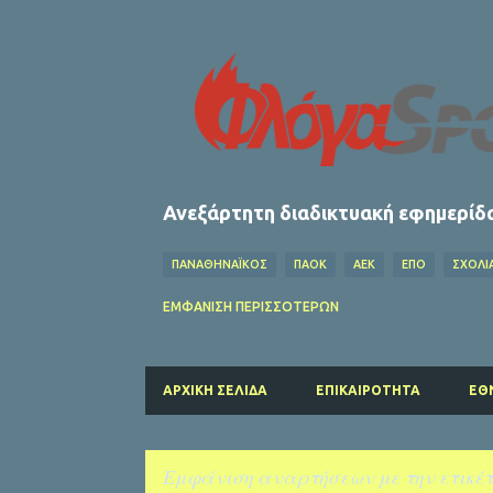
Ανεξάρτητη διαδικτυακή εφημερίδ
ΠΑΝΑΘΗΝΑΪΚΟΣ
ΠΑΟΚ
ΑΕΚ
ΕΠΟ
ΣΧΌΛΙ
ΟΦΗ
ΛΕΒΑΔΕΙΑΚΟΣ
MEDIA
ΧΆΝΤΜΠΟΛ
ΕΜΦΆΝΙΣΗ ΠΕΡΙΣΣΌΤΕΡΩΝ
FIFA
ΜΠΑΡΤΣΕΛΟΝΑ
ΔΗΜΉΤΡΗΣ ΚΟΥΜΟΥΡΤΖ
ΠΑΡΙ ΣΕΝ ΖΕΡΜΕΝ
ΚΟΛΎΜΒΗΣΗ
ΛΙΒΕΡΠΟΥΛ
ΑΡΧΙΚΉ ΣΕΛΊΔΑ
ΕΠΙΚΑΙΡΌΤΗΤΑ
ΕΘ
ΑΡΣΕΝΑΛ
ΑΤΛΕΤΙΚΟ ΜΑΔΡΙΤΗΣ
ΚΑΛΑΜΑΤΑ
Εμφάνιση αναρτήσεων με την ετικέ