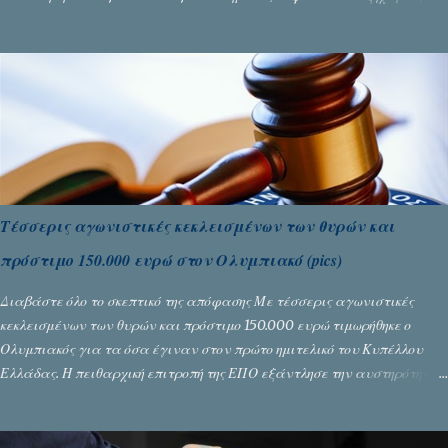
Θεσσανολίκη τις προηγουμενες ημέρες. Πίσω από την λάμψη και την
αποθέωση που γνώρισαν τα κορίτσια της Αθηνάς Ζέρβα με την πορεία
τους που ολοκληρώθηκε με τη νίκη τους στον τελικό επί της Λιθουανίας,
υπάρχουν και τα δυσάρεστα. Τα πολύ δυσάρεστα...
Τέσσερις αγωνιστικές κεκλεισμένων των θυρών και
πρόστιμο 150.000 ευρώ στον Ολυμπιακό (pics)
Διαβάστε όλο το σκεπτικό της απόφασης Με τέσσερις αγωνιστικές
κεκλεισμένων των θυρών και πρόστιμο 150.000 ευρώ τιμωρήθηκε ο
Ολυμπιακός για τα όσα έγιναν στον πρώτο ημιτελικό του Κυπέλλου
Ελλάδας. Η πειθαρχική επιτροπή της ΕΠΟ εξάντλησε την αυστηρότητά
της, περισσότερο λόγω του ντόρου που δημιούργησαν τα ελεγχόμενα
ΜΜΕ, αλλά σε κάθε περίπτωση δεν επέβαλε ποινή αφαίρεσης βαθμών,
όπως απαιτούσαν, αφού κάτι τέτοιο δεν ήταν εφικτό, σύμφωνα με τα