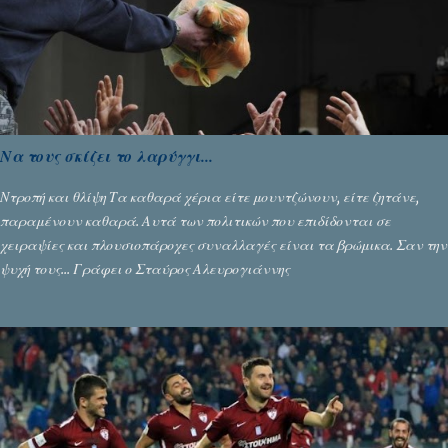
στοιχεία...
Να τους σκίζει το λαρύγγι...
Ντροπή και θλίψη Τα καθαρά χέρια είτε μουντζώνουν, είτε ζητάνε,
παραμένουν καθαρά. Αυτά των πολιτικών που επιδίδονται σε
χειραψίες και πλουσιοπάροχες συναλλαγές είναι τα βρώμικα. Σαν την
ψυχή τους... Γράφει ο Σταύρος Αλευρογιάννης