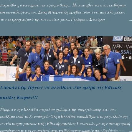
παρελθόν, όταν ήμουν κι εγώ μαθητής... Μία κουβέντα ενός καθηγητή
κοινωνιολογίας, του Σάκη Μπερναλή, κρύβει ίσως ένα μεγάλο μέρος
του εκτροχιασμού της κοινωνίας μας... Γράφει ο Σταύρος
Αλευρογιάννης
Αποκάλυψη: Πήγαν να πετάξουν στο δρόμο τις Εθνικές
ομάδες Κωφών!!!
Τίμησαν την Ελλάδα παρά το χρέωμα της διοργάνωσης και το...
κράξιμο από το ξενοδοχείο Όλη η Ελλάδα υποκλίθηκε στο μεγαλείο της
αντίστοιχης μπασκετικής Εθνικής ομάδας Γυναικών με την πανηγυρική
κατάκτηση του ευρωπαϊκού πρωταθλήματος κωφών που διεξήχθη στη