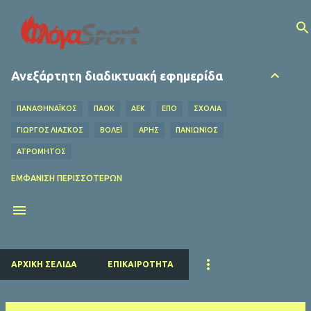
Μετάβαση στο κύριο περιεχόμενο
Ανεξάρτητη διαδικτυακή εφημερίδα
ΠΑΝΑΘΗΝΑΪΚΟΣ
ΠΑΟΚ
ΑΕΚ
ΕΠΟ
ΣΧΌΛΙΑ
ΓΙΩΡΓΟΣ ΛΙΑΣΚΟΣ
ΒΌΛΕΪ
ΑΡΗΣ
ΠΑΝΙΩΝΙΟΣ
ΑΤΡΟΜΗΤΟΣ
ΟΦΗ
ΛΕΒΑΔΕΙΑΚΟΣ
MEDIA
ΧΆΝΤΜΠΟΛ
ΕΜΦΆΝΙΣΗ ΠΕΡΙΣΣΌΤΕΡΩΝ
Ο ΦΥΛΑΡΟΎΧΑΣ
ΑΦΙΕΡΏΜΑΤΑ
ΝΤΊΝΟΣ ΚΟΎΛΗΣ
ΗΡΑΚΛΗΣ
EUROLEAGUE
FIFA
ΜΠΑΡΤΣΕΛΟΝΑ
ΔΗΜΉΤΡΗΣ ΚΟΥΜΟΥΡΤΖΉΣ
ΕΠΣ ΠΕΙΡΑΙΆ
ΕΣΗΕΑ
ΠΣΑΤ
ΕΘΝΙΚΟΣ
ΡΕΑΛ ΜΑΔΡΙΤΗΣ
ΠΑΡΙ ΣΕΝ ΖΕΡΜΕΝ
ΚΟΛΎΜΒΗΣΗ
ΑΡΧΙΚΉ ΣΕΛΊΔΑ
ΕΠΙΚΑΙΡΌΤΗΤΑ
ΛΙΒΕΡΠΟΥΛ
ΜΑΝΤΣΕΣΤΕΡ ΓΙΟΥΝΑΪΤΕΝΤ
ΜΠΑΓΕΡΝ ΜΟΝΑΧΟΥ
ΜΑΝΤΣΕΣΤΕΡ ΣΙΤΙ
ΤΣΕΛΣΙ
ΑΡΣΕΝΑΛ
ΑΤΛΕΤΙΚΟ ΜΑΔΡΙΤΗΣ