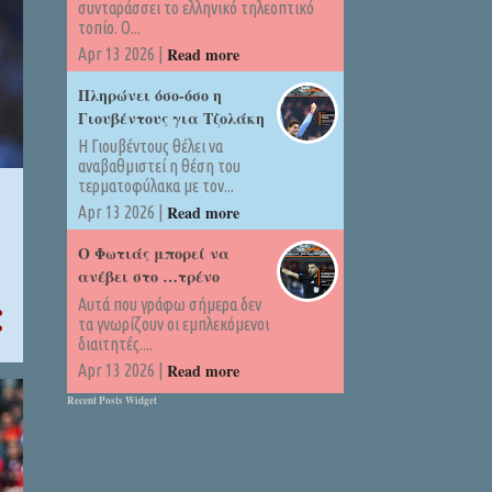
συνταράσσει το ελληνικό τηλεοπτικό
τοπίο. Ο...
Read more
Apr 13 2026 |
Πληρώνει όσο-όσο η
Γιουβέντους για Τζολάκη
Η Γιουβέντους θέλει να
αναβαθμιστεί η θέση του
τερματοφύλακα με τον...
Read more
Apr 13 2026 |
Ο Φωτιάς μπορεί να
ανέβει στο …τρένο
Αυτά που γράφω σήμερα δεν
τα γνωρίζουν οι εμπλεκόμενοι
διαιτητές....
Read more
Apr 13 2026 |
Recent Posts Widget