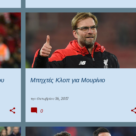
ΑΓΓΛΙΑ
ΛΙΒΕΡΠΟΥΛ
ου
Μπηχτές Κλοπ για Μουρίνιο
την
Οκτωβρίου 16, 2017
0