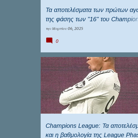
Τα αποτελέσματα των πρώτων α
της φάσης των "16" του Champio
League
την
Μαρτίου 06, 2025
0
ΑΣΤΟΝ ΒΙΛΑ
ΙΝΤΕΡ
ΛΕΒΕΡΚΟΥΖΕΝ
ΛΕΙΨΙΑ
Champions League: Τα αποτελέσ
και η βαθμολογία της League Pha