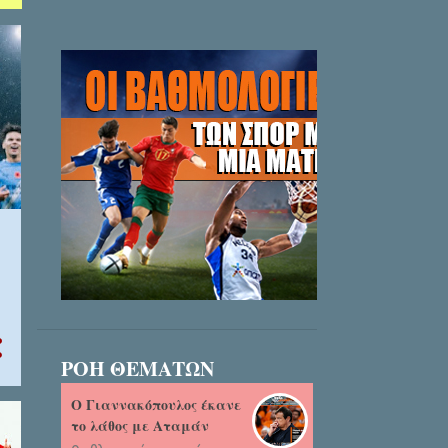
ΡΟΗ ΘΕΜΑΤΩΝ
Ο Γιαννακόπουλος έκανε
το λάθος με Αταμάν