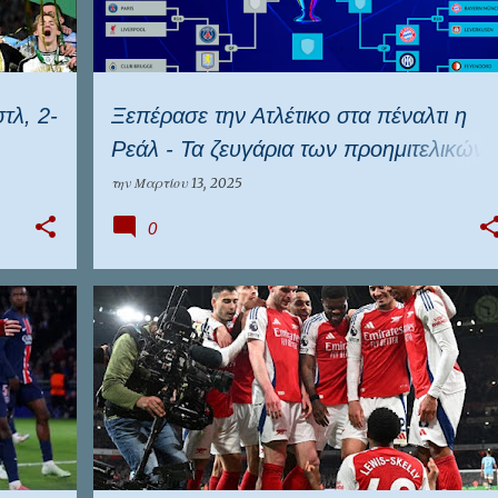
τλ, 2-
Ξεπέρασε την Ατλέτικο στα πέναλτι η
Ρεάλ - Τα ζευγάρια των προημιτελικών
του Champions League
την
Μαρτίου 13, 2025
0
+
2
ΑΓΓΛΙΑ
ΑΡΣΕΝΑΛ
ΕΒΕΡΤΟΝ
ΛΙΒΕΡΠΟΥΛ
ΜΑΝΤΣΕΣΤΕΡ ΣΙΤΙ
ΝΙΟΥΚΑΣΤΛ
+
ΝΟΤΙΓΧΑΜ ΦΟΡΕΣΤ