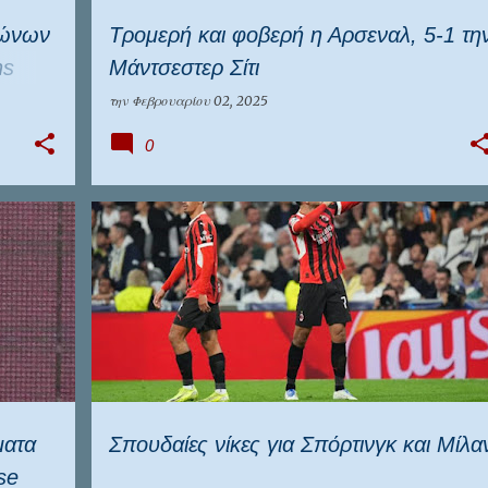
γώνων
Τρομερή και φοβερή η Αρσεναλ, 5-1 τη
ns
Μάντσεστερ Σίτι
την
Φεβρουαρίου 02, 2025
0
+
2
ΓΙΟΥΒΕΝΤΟΥΣ
ΔΙΕΘΝΉ
ΛΙΒΕΡΠΟΥΛ
+
3
ματα
Σπουδαίες νίκες για Σπόρτινγκ και Μίλα
se