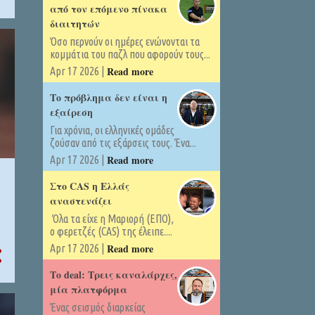
από τον επόμενο πίνακα
διαιτητών
Όσο περνούν οι ημέρες ενώνονται τα
κομμάτια του παζλ που αφορούν τους...
Read more
Apr 17 2026 |
Το πρόβλημα δεν είναι η
εξαίρεση
Για χρόνια, οι ελληνικές ομάδες
ζούσαν από τις εξάρσεις τους. Ένα...
Read more
Apr 17 2026 |
Στο CAS η Ελλάς
αναστενάζει
Όλα τα είχε η Μαριορή (ΕΠΟ),
ο φερετζές (CAS) της έλειπε....
Read more
Apr 17 2026 |
Το deal: Τρεις καναλάρχες,
μία πλατφόρμα
Ένας σεισμός διαρκείας