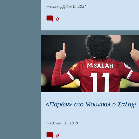
την
Δεκεμβρίου 11, 2024
0
ΑΊΓΥΠΤΟΣ
ΛΙΒΕΡΠΟΥΛ
«Παρών» στο Μουντιάλ ο Σαλάχ!
την
Μαΐου 31, 2018
0