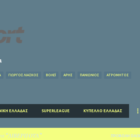
Μετάβαση στο κύριο περιεχόμενο
α
Α
ΓΙΩΡΓΟΣ ΛΙΑΣΚΟΣ
ΒΌΛΕΪ
ΑΡΗΣ
ΠΑΝΙΩΝΙΟΣ
ΑΤΡΟΜΗΤΟΣ
Ο ΦΥΛΑΡΟΎΧΑΣ
ΑΦΙΕΡΏΜΑΤΑ
ΝΤΊΝΟΣ ΚΟΎΛΗΣ
ΗΡΑΚΛΗΣ
EUROLEAG
ΉΣ
ΕΠΣ ΠΕΙΡΑΙΆ
ΕΣΗΕΑ
ΠΣΑΤ
ΕΘΝΙΚΟΣ
ΡΕΑΛ ΜΑΔΡΙΤΗΣ
ΜΑΝΤΣΕΣΤΕΡ ΓΙΟΥΝΑΪΤΕΝΤ
ΜΠΑΓΕΡΝ ΜΟΝΑΧΟΥ
ΜΑΝΤΣΕΣΤΕΡ ΣΙΤΙ
ΤΣΕ
ΝΙΚΉ ΕΛΛΆΔΑΣ
SUPERLEAGUE
ΚΎΠΕΛΛΟ ΕΛΛΆΔΑΣ
ΤΑΛΕΝΤΑ
τα
ΛΙΒΕΡΠΟΥΛ
ΠΡΟΒΟΛΉ ΌΛΩ