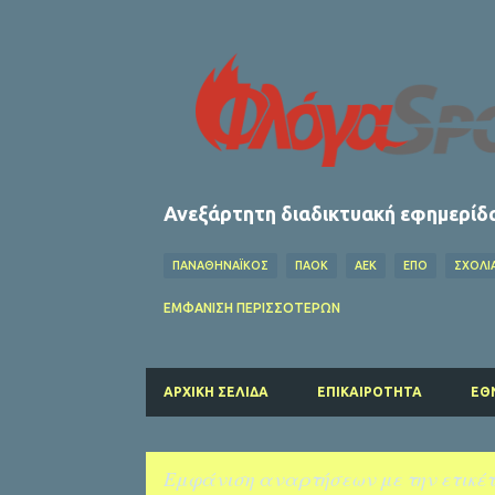
Ανεξάρτητη διαδικτυακή εφημερίδ
ΠΑΝΑΘΗΝΑΪΚΟΣ
ΠΑΟΚ
ΑΕΚ
ΕΠΟ
ΣΧΌΛΙ
ΟΦΗ
ΛΕΒΑΔΕΙΑΚΟΣ
MEDIA
ΧΆΝΤΜΠΟΛ
ΕΜΦΆΝΙΣΗ ΠΕΡΙΣΣΌΤΕΡΩΝ
FIFA
ΜΠΑΡΤΣΕΛΟΝΑ
ΔΗΜΉΤΡΗΣ ΚΟΥΜΟΥΡΤΖ
ΠΑΡΙ ΣΕΝ ΖΕΡΜΕΝ
ΚΟΛΎΜΒΗΣΗ
ΛΙΒΕΡΠΟΥΛ
ΑΡΧΙΚΉ ΣΕΛΊΔΑ
ΕΠΙΚΑΙΡΌΤΗΤΑ
ΕΘ
ΑΡΣΕΝΑΛ
ΑΤΛΕΤΙΚΟ ΜΑΔΡΙΤΗΣ
ΚΑΛΑΜΑΤΑ
Εμφάνιση αναρτήσεων με την ετικέ