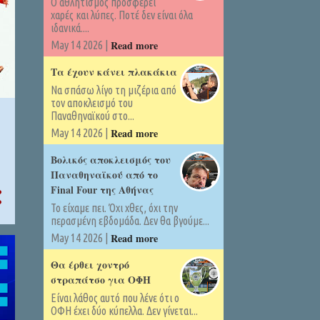
Ο αθλητισμός προσφέρει
χαρές και λύπες. Ποτέ δεν είναι όλα
ιδανικά....
Read more
May 14 2026 |
Τα έχουν κάνει πλακάκια
Να σπάσω λίγο τη μιζέρια από
τον αποκλεισμό του
Παναθηναϊκού στο...
Read more
May 14 2026 |
Βολικός αποκλεισμός του
Παναθηναϊκού από το
Final Four της Αθήνας
Το είχαμε πει. Όχι χθες, όχι την
περασμένη εβδομάδα. Δεν θα βγούμε...
Read more
May 14 2026 |
Θα έρθει χοντρό
στραπάτσο για ΟΦΗ
Είναι λάθος αυτό που λένε ότι ο
ΟΦΗ έχει δύο κύπελλα. Δεν γίνεται...