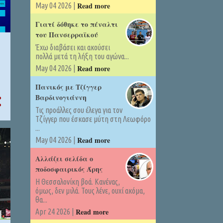
Read more
May 04 2026 |
Γιατί δόθηκε το πέναλτι
του Πανσερραϊκού
Έχω διαβάσει και ακούσει
πολλά μετά τη λήξη του αγώνα...
Read more
May 04 2026 |
Πανικός με Τζίγγερ
Βαρδινογιάννη
Τις προάλλες σου έλεγα για τον
Τζίγγερ που έσκασε μύτη στη Λεωφόρο
...
Read more
May 04 2026 |
Αλλάζει σελίδα ο
ποδοσφαιρικός Άρης
Η Θεσσαλονίκη βοά. Κανένας,
όμως, δεν μιλά. Τους λένε, ουχί ακόμα,
θα...
Read more
Apr 24 2026 |