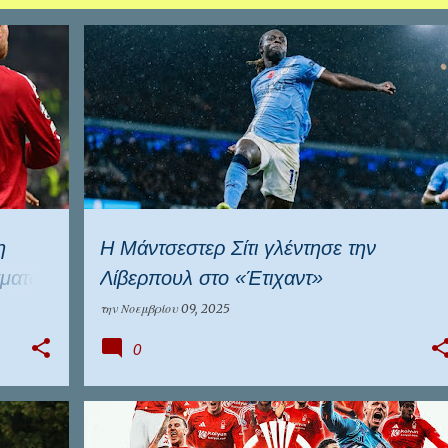
+
2
ΑΓΓΛΙΑ
ΑΡΣΕΝΑΛ
ΛΙΒΕΡΠΟΥΛ
+
2
η
Η Μάντσεστερ Σίτι γλέντησε την
σματα
Λίβερπουλ στο «Έτιχαντ»
την
Νοεμβρίου 09, 2025
0
ΑΓΓΛΙΑ
ΑΡΣΕΝΑΛ
ΛΙΒΕΡΠΟΥΛ
+
4