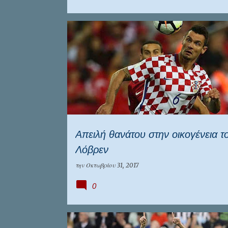
ΑΓΓΛΊΑ
ΔΙΕΘΝΉ
ΚΡΟΑΤΙΑ
ΛΙΒΕΡΠΟΥΛ
Απειλή θανάτου στην οικογένεια τ
Λόβρεν
την
Οκτωβρίου 31, 2017
0