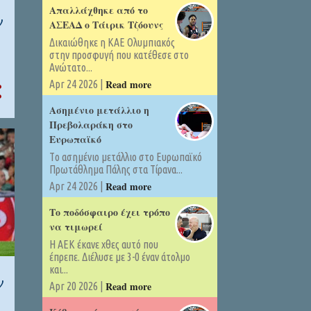
Απαλλάχθηκε από το
ν
ΑΣΕΑΔ ο Τάιρικ Τζόουνς
Δικαιώθηκε η ΚΑΕ Ολυμπιακός
στην προσφυγή που κατέθεσε στο
Ανώτατο...
Read more
Apr 24 2026 |
Ασημένιο μετάλλιο η
Πρεβολαράκη στο
Ευρωπαϊκό
Tο ασημένιο μετάλλιο στο Ευρωπαϊκό
Πρωτάθλημα Πάλης στα Τίρανα...
Read more
Apr 24 2026 |
Το ποδόσφαιρο έχει τρόπο
να τιμωρεί
Η ΑΕΚ έκανε χθες αυτό που
έπρεπε. Διέλυσε με 3-0 έναν άτολμο
και...
ν
Read more
Apr 20 2026 |