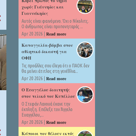
Kόβει πρώτος το νήμα
χωρίς Γιάννηδες και
Γιαννάκηδες
Αυτός είναι φαινόμενο. Όχι ο Νίκολιτς.
Ο άνθρωπος είναι προπονηταράς ...
Read more
Apr 20 2026 |
Καταγγελία-βόμβα στον
αθλητικό δικαστή για
ΟΦΗ
Τις προάλλες σου έλεγα ότι ο ΠΑΟΚ δεν
θα μείνει άτιτλος στη γενέθλια...
Read more
Apr 20 2026 |
Ο Ευαγγέλου διαιτητής
στον τελικό του Κυπέλλου
Ο Στεφάν Λανουά έκανε την
έκπληξη. Επέλεξε τον Άγγελο
Ευαγγέλου,...
Read more
Apr 20 2026 |
Κάποιοι τον θέλουν εκτός