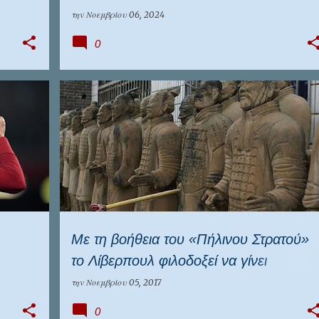
την
Νοεμβρίου 06, 2024
0
ΑΓΓΛΙΑ
ΔΙΕΘΝΉ
ΛΙΒΕΡΠΟΥΛ
ΠΟΛΙΤΙΣΜΟΣ
Με τη βοήθεια του «Πήλινου Στρατού»
το Λίβερπουλ φιλοδοξεί να γίνει
πολιτιστικός πόλος έλξης
την
Νοεμβρίου 05, 2017
0