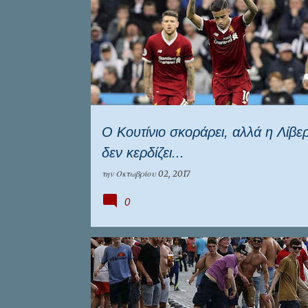
ΑΓΓΛΙΑ
ΑΓΓΛΊΑ
ΔΙΕΘΝΉ
ΛΙΒΕΡΠΟΥΛ
Ο Κουτίνιο σκοράρει, αλλά η Λίβ
δεν κερδίζει...
την
Οκτωβρίου 02, 2017
0
ΔΙΕΘΝΉ
ΕΠΙΚΑΙΡΟΤΗΤΑ
ΛΙΒΕΡΠΟΥΛ