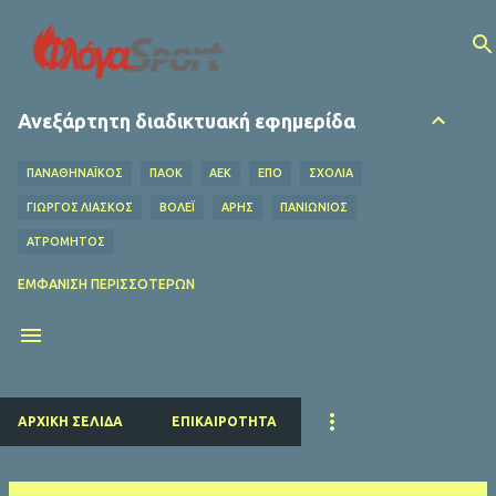
Μετάβαση στο κύριο περιεχόμενο
Ανεξάρτητη διαδικτυακή εφημερίδα
ΠΑΝΑΘΗΝΑΪΚΟΣ
ΠΑΟΚ
ΑΕΚ
ΕΠΟ
ΣΧΌΛΙΑ
ΓΙΩΡΓΟΣ ΛΙΑΣΚΟΣ
ΒΌΛΕΪ
ΑΡΗΣ
ΠΑΝΙΩΝΙΟΣ
ΑΤΡΟΜΗΤΟΣ
ΟΦΗ
ΛΕΒΑΔΕΙΑΚΟΣ
MEDIA
ΧΆΝΤΜΠΟΛ
ΕΜΦΆΝΙΣΗ ΠΕΡΙΣΣΌΤΕΡΩΝ
Ο ΦΥΛΑΡΟΎΧΑΣ
ΑΦΙΕΡΏΜΑΤΑ
ΝΤΊΝΟΣ ΚΟΎΛΗΣ
ΗΡΑΚΛΗΣ
EUROLEAGUE
FIFA
ΜΠΑΡΤΣΕΛΟΝΑ
ΔΗΜΉΤΡΗΣ ΚΟΥΜΟΥΡΤΖΉΣ
ΕΠΣ ΠΕΙΡΑΙΆ
ΕΣΗΕΑ
ΠΣΑΤ
ΕΘΝΙΚΟΣ
ΡΕΑΛ ΜΑΔΡΙΤΗΣ
ΠΑΡΙ ΣΕΝ ΖΕΡΜΕΝ
ΚΟΛΎΜΒΗΣΗ
ΑΡΧΙΚΉ ΣΕΛΊΔΑ
ΕΠΙΚΑΙΡΌΤΗΤΑ
ΛΙΒΕΡΠΟΥΛ
ΜΑΝΤΣΕΣΤΕΡ ΓΙΟΥΝΑΪΤΕΝΤ
ΜΠΑΓΕΡΝ ΜΟΝΑΧΟΥ
ΜΑΝΤΣΕΣΤΕΡ ΣΙΤΙ
ΤΣΕΛΣΙ
ΑΡΣΕΝΑΛ
ΑΤΛΕΤΙΚΟ ΜΑΔΡΙΤΗΣ