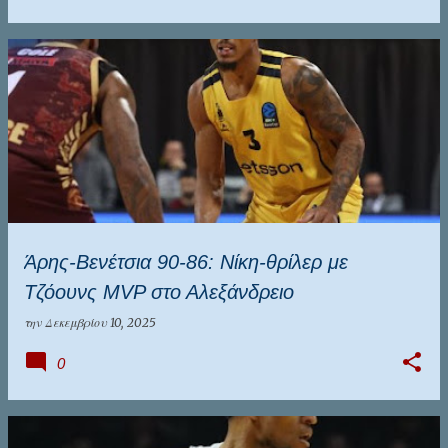
Άρης-Βενέτσια 90-86: Νίκη-θρίλερ με
Τζόουνς MVP στο Αλεξάνδρειο
την
Δεκεμβρίου 10, 2025
0