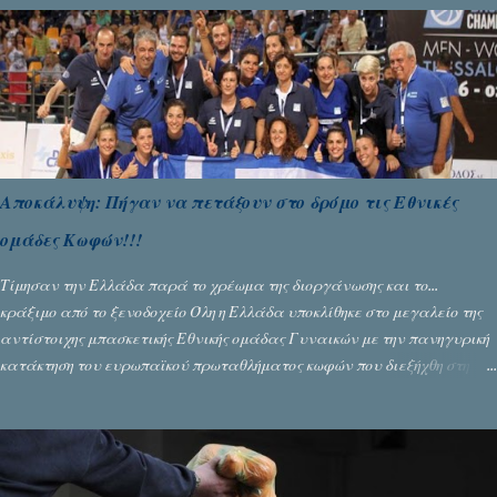
Αποκάλυψη: Πήγαν να πετάξουν στο δρόμο τις Εθνικές
ομάδες Κωφών!!!
Τίμησαν την Ελλάδα παρά το χρέωμα της διοργάνωσης και το...
κράξιμο από το ξενοδοχείο Όλη η Ελλάδα υποκλίθηκε στο μεγαλείο της
αντίστοιχης μπασκετικής Εθνικής ομάδας Γυναικών με την πανηγυρική
κατάκτηση του ευρωπαϊκού πρωταθλήματος κωφών που διεξήχθη στη
Θεσσανολίκη τις προηγουμενες ημέρες. Πίσω από την λάμψη και την
αποθέωση που γνώρισαν τα κορίτσια της Αθηνάς Ζέρβα με την πορεία
τους που ολοκληρώθηκε με τη νίκη τους στον τελικό επί της Λιθουανίας,
υπάρχουν και τα δυσάρεστα. Τα πολύ δυσάρεστα...