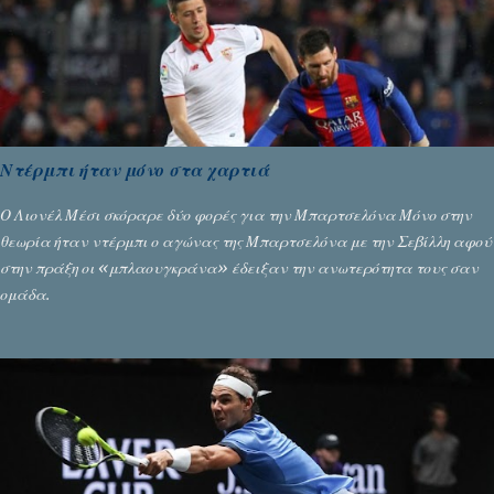
Ντέρμπι ήταν μόνο στα χαρτιά
Ο Λιονέλ Μέσι σκόραρε δύο φορές για την Μπαρτσελόνα Μόνο στην
θεωρία ήταν ντέρμπι ο αγώνας της Μπαρτσελόνα με την Σεβίλλη αφού
στην πράξη οι «μπλαουγκράνα» έδειξαν την ανωτερότητα τους σαν
ομάδα.