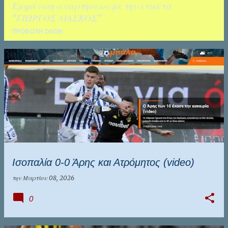
Εμφάνιση αναρτήσεων με την ετικέτα
ΚΑΛΑΜΑΤΑ
ΤΑΛΕΝΤΑ
ΓΙΩΡΓΟΣ ΛΙΑΣΚΟΣ
ΠΡΟΒΟΛΉ ΌΛΩΝ
Α
ν
α
ρ
τ
ή
σ
Ισοπαλία 0-0 Άρης και Ατρόμητος (video)
ε
ι
την
Μαρτίου 08, 2026
ς
0