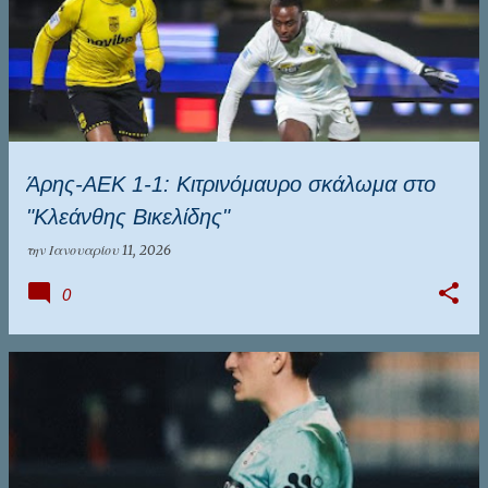
Άρης-ΑΕΚ 1-1: Κιτρινόμαυρο σκάλωμα στο
"Κλεάνθης Βικελίδης"
την
Ιανουαρίου 11, 2026
0