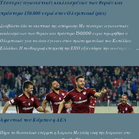
Τέσσερις αγωνιστικές κεκλεισμένων των θυρών και
πρόστιμο 150.000 ευρώ στον Ολυμπιακό (pics)
Διαβάστε όλο το σκεπτικό της απόφασης Με τέσσερις αγωνιστικές
κεκλεισμένων των θυρών και πρόστιμο 150.000 ευρώ τιμωρήθηκε ο
Ολυμπιακός για τα όσα έγιναν στον πρώτο ημιτελικό του Κυπέλλου
Ελλάδας. Η πειθαρχική επιτροπή της ΕΠΟ εξάντλησε την αυστηρότητά
της, περισσότερο λόγω του ντόρου που δημιούργησαν τα ελεγχόμενα
ΜΜΕ, αλλά σε κάθε περίπτωση δεν επέβαλε ποινή αφαίρεσης βαθμών,
όπως απαιτούσαν, αφού κάτι τέτοιο δεν ήταν εφικτό, σύμφωνα με τα
στοιχεία...
Αφεντικό του Κάμπου η ΑΕΛ
Πήρε το θεσσαλικό ντέρμπι η Λάρισα Μεγάλη νίκη της Λάρισας στο