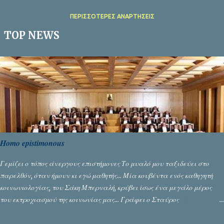
ΠΕΡΙΣΣΌΤΕΡΕΣ ΑΝΑΡΤΉΣΕΙΣ
TOP NEWS
Homo epistimonous
Γεμίζει ο τόπος άνεργους επιστήμονες Το μυαλό μου ταξιδεύει στο
παρελθόν, όταν ήμουν κι εγώ μαθητής... Μία κουβέντα ενός καθηγητή
κοινωνιολογίας, του Σάκη Μπερναλή, κρύβει ίσως ένα μεγάλο μέρος
του εκτροχιασμού της κοινωνίας μας... Γράφει ο Σταύρος
Αλευρογιάννης