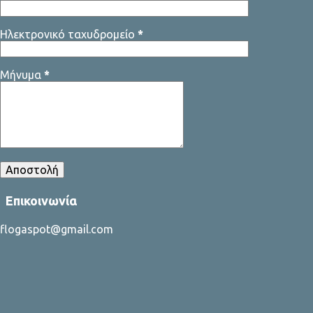
μοναδικός τρόπος για να επιτευχθεί είναι να μιλάμε, να μιλάνε οι δύο
πλευρές που διαφωνούν και να προσπ...
Ηλεκτρονικό ταχυδρομείο
*
Μήνυμα
*
Επικοινωνία
flogaspot@gmail.com