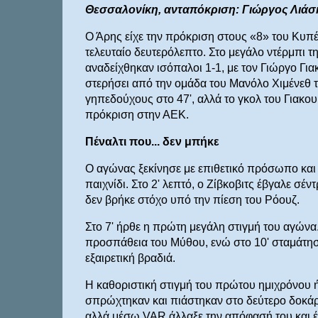
Θεσσαλονίκη, ανταπόκριση: Γιώργος Λιάσ
Ο Άρης είχε την πρόκριση στους «8» του Κυπ
τελευταίο δευτερόλεπτο. Στο μεγάλο ντέρμπι τ
αναδείχθηκαν ισόπαλοι 1-1, με τον Γιώργο Γι
στερήσει από την ομάδα του Μανόλο Χιμένεθ τη
γηπεδούχους στο 47', αλλά το γκολ του Γιακου
πρόκριση στην ΑΕΚ.
Πέναλτι που... δεν μπήκε
Ο αγώνας ξεκίνησε με επιθετικό πρόσωπο και 
παιχνίδι. Στο 2' λεπτό, ο Ζίβκοβιτς έβγαλε σ
δεν βρήκε στόχο υπό την πίεση του Ρόουζ.
Στο 7' ήρθε η πρώτη μεγάλη στιγμή του αγών
προσπάθεια του Μύθου, ενώ στο 10' σταμάτησε
εξαιρετική βραδιά.
Η καθοριστική στιγμή του πρώτου ημιχρόνου ή
σπρώχτηκαν και πιάστηκαν στο δεύτερο δοκάρ
αλλά μέσω VAR άλλαξε την απόφασή του και έδ