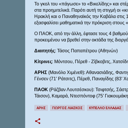
Το γκολ του «πάγωσε» το «Βικελίδης» και στέ
στα προημιτελικά. Παρότι αυτή τη στιγμή οι «κ
Ηρακλή και ο Παναθηναϊκός την Καβάλα στις 1
εξασφαλίσει μαθηματικά την πρόκριση στους «
Ο ΠΑΟΚ, από την άλλη, έφτασε τους 4 βαθμούς
προκειμένου να βρεθεί στην οκτάδα της διορ
Διαιτητής
: Τάσος Παπαπέτρου (Αθηνών)
Κίτρινες
: Μόντσου, Πέρεθ - Ζίβκοβιτς, Χατσί
ΑΡΗΣ
(Μανόλο Χιμένεθ): Αθανασιάδης, Φαντιγ
Γένσεν (71’ Ράτσιτς), Πέρεθ, Παναγίδης (83’ 
ΠΑΟΚ
(Ράζβαν Λουτσέσκου): Τσιφτσής, Σάστρε
Τάισον), Καμαρά, Ντεσπόντοφ (75’ Γιακουμάκης
ΑΡΗΣ
ΓΙΩΡΓΟΣ ΛΙΑΣΚΟΣ
ΚΥΠΕΛΛΟ ΕΛΛΑΔΑΣ