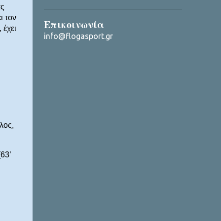
ας
ι τον
Επικοινωνία
 έχει
info@flogasport.gr
λος,
63’