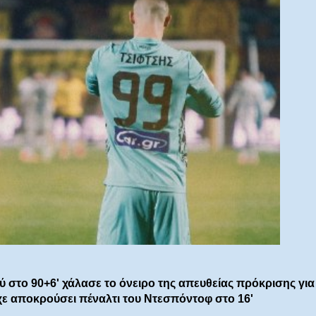
ύ στο 90+6' χάλασε το όνειρο της απευθείας πρόκρισης για
χε αποκρούσει πέναλτι του Ντεσπόντοφ στο 16'