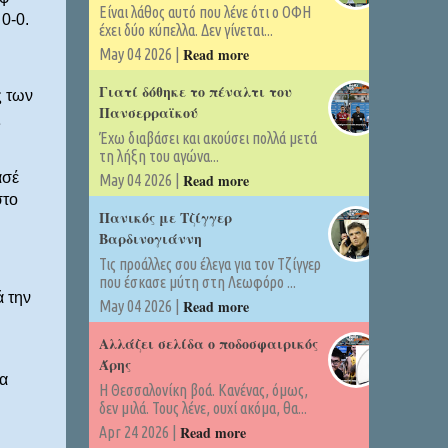
Είναι λάθος αυτό που λένε ότι ο ΟΦΗ
0-0.
έχει δύο κύπελλα. Δεν γίνεται...
Read more
May 04 2026 |
Γιατί δόθηκε το πέναλτι του
ς των
Πανσερραϊκού
ς
Έχω διαβάσει και ακούσει πολλά μετά
τη λήξη του αγώνα...
ασέ
Read more
May 04 2026 |
στο
Πανικός με Τζίγγερ
Βαρδινογιάννη
Τις προάλλες σου έλεγα για τον Τζίγγερ
που έσκασε μύτη στη Λεωφόρο ...
ά την
Read more
May 04 2026 |
Αλλάζει σελίδα ο ποδοσφαιρικός
Άρης
α
Η Θεσσαλονίκη βοά. Κανένας, όμως,
δεν μιλά. Τους λένε, ουχί ακόμα, θα...
Read more
Apr 24 2026 |