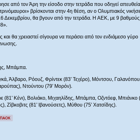
ρησε από τον Άρη την είσοδο στην τετράδα που οδηγεί απευθεί
ιτρινόμαυροι» βρίσκονται στην 4η θέση, αν ο Ολυμπιακός νικήσε
6 Δεκεμβρίου, θα βγουν από την τετράδα. Η ΑΕΚ, με 9 βαθμούς,
8».
 και θα χρειαστεί σίγουρα να περάσει από τον ενδιάμεσο γύρο
γάνωσης.
δης, Μπάμπα.
κά, Άλβαρο, Ρόουζ, Φρίντεκ (83’ Τεχέρο), Μόντσου, Γαλανόπου
Χαρούπας), Ντούντου (79’ Μορόν).
 (81’ Κένι), Βολιάκο, Μιχαηλίδης, Μπάμπα, Οζντόεφ, Μπιάνκο (
), Ζίβκοβιτς (81’ Ιβανούσετς), Μύθου (75’ Χατσίδης).
ΠΑΟΚ