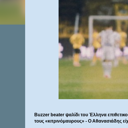
Buzzer beater ψαλίδι του Έλληνα επιθετικο
τους «κιτρινόμαυρους» - Ο Αθανασιάδης εί