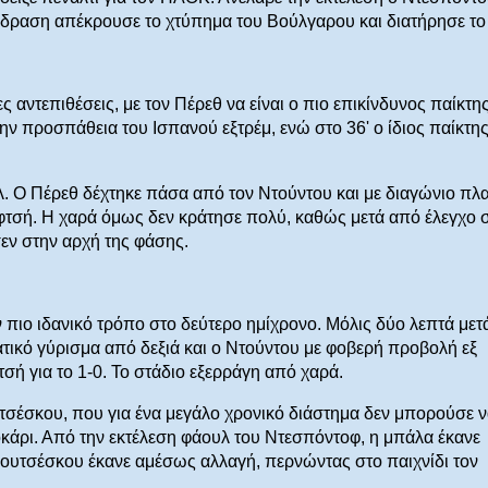
τίδραση απέκρουσε το χτύπημα του Βούλγαρου και διατήρησε το 
αντεπιθέσεις, με τον Πέρεθ να είναι ο πιο επικίνδυνος παίκτη
ην προσπάθεια του Ισπανού εξτρέμ, ενώ στο 36' ο ίδιος παίκτη
ολ. Ο Πέρεθ δέχτηκε πάσα από τον Ντούντου και με διαγώνιο πλ
σιφτσή. Η χαρά όμως δεν κράτησε πολύ, καθώς μετά από έλεγχο 
εν στην αρχή της φάσης.
 πιο ιδανικό τρόπο στο δεύτερο ημίχρονο. Μόλις δύο λεπτά μετ
ατικό γύρισμα από δεξιά και ο Ντούντου με φοβερή προβολή εξ
τσή για το 1-0. Το στάδιο εξερράγη από χαρά.
σέσκου, που για ένα μεγάλο χρονικό διάστημα δεν μπορούσε ν
οκάρι. Από την εκτέλεση φάουλ του Ντεσπόντοφ, η μπάλα έκανε
 Λουτσέσκου έκανε αμέσως αλλαγή, περνώντας στο παιχνίδι τον