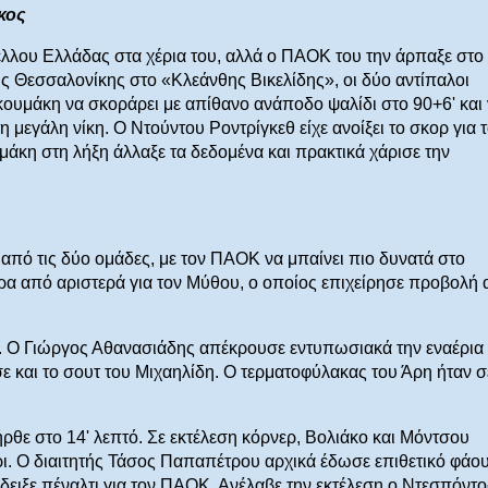
κος
έλλου Ελλάδας στα χέρια του, αλλά ο ΠΑΟΚ του την άρπαξε στο
ης Θεσσαλονίκης στο «Κλεάνθης Βικελίδης», οι δύο αντίπαλοι
ακουμάκη να σκοράρει με απίθανο ανάποδο ψαλίδι στο 90+6' και
 μεγάλη νίκη. Ο Ντούντου Ροντρίγκεθ είχε ανοίξει το σκορ για 
μάκη στη λήξη άλλαξε τα δεδομένα και πρακτικά χάρισε την
από τις δύο ομάδες, με τον ΠΑΟΚ να μπαίνει πιο δυνατά στο
έντρα από αριστερά για τον Μύθου, ο οποίος επιχείρησε προβολή 
α. Ο Γιώργος Αθανασιάδης απέκρουσε εντυπωσιακά την εναέρια
 και το σουτ του Μιχαηλίδη. Ο τερματοφύλακας του Άρη ήταν σ
ρθε στο 14' λεπτό. Σε εκτέλεση κόρνερ, Βολιάκο και Μόντσου
ι. Ο διαιτητής Τάσος Παπαπέτρου αρχικά έδωσε επιθετικό φάου
ειξε πέναλτι για τον ΠΑΟΚ. Ανέλαβε την εκτέλεση ο Ντεσπόντ