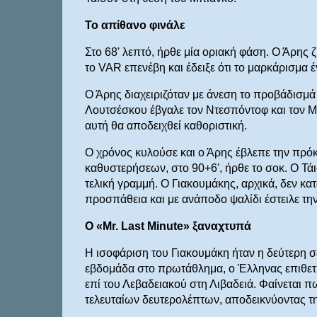
Το απίθανο φινάλε
Στο 68' λεπτό, ήρθε μία οριακή φάση. Ο Άρης
το VAR επενέβη και έδειξε ότι το μαρκάρισμα έ
Ο Άρης διαχειριζόταν με άνεση το προβάδισμά τ
Λουτσέσκου έβγαλε τον Ντεσπόντοφ και τον Μύ
αυτή θα αποδειχθεί καθοριστική.
Ο χρόνος κυλούσε και ο Άρης έβλεπε την πρόκ
καθυστερήσεων, στο 90+6', ήρθε το σοκ. Ο Τά
τελική γραμμή. Ο Γιακουμάκης, αρχικά, δεν κατ
προσπάθεια και με ανάποδο ψαλίδι έστειλε την
Ο «Mr. Last Minute» ξαναχτυπά
Η ισοφάριση του Γιακουμάκη ήταν η δεύτερη σε
εβδομάδα στο πρωτάθλημα, ο Έλληνας επιθετικό
επί του Λεβαδειακού στη Λιβαδειά. Φαίνεται πω
τελευταίων δευτερολέπτων, αποδεικνύοντας τη