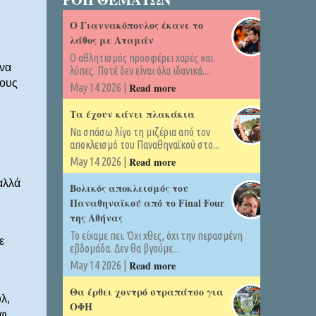
Ο Γιαννακόπουλος έκανε το
λάθος με Αταμάν
Ο αθλητισμός προσφέρει χαρές και
 να
λύπες. Ποτέ δεν είναι όλα ιδανικά....
τους
Read more
May 14 2026 |
Τα έχουν κάνει πλακάκια
Να σπάσω λίγο τη μιζέρια από τον
αποκλεισμό του Παναθηναϊκού στο...
Read more
May 14 2026 |
αλλά
Βολικός αποκλεισμός του
Παναθηναϊκού από το Final Four
της Αθήνας
Το είχαμε πει. Όχι χθες, όχι την περασμένη
ε
εβδομάδα. Δεν θα βγούμε...
Read more
May 14 2026 |
Θα έρθει χοντρό στραπάτσο για
λ,
ΟΦΗ
οφ