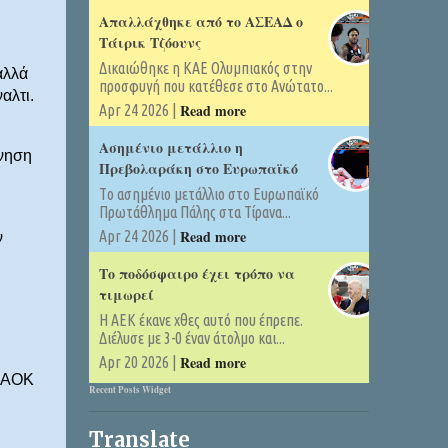
Απαλλάχθηκε από το ΑΣΕΑΔ ο
Τάιρικ Τζόουνς
Δικαιώθηκε η ΚΑΕ Ολυμπιακός στην
αλλά
προσφυγή που κατέθεσε στο Ανώτατο...
αλτι.
Read more
Apr 24 2026 |
Ασημένιο μετάλλιο η
ίνηση
Πρεβολαράκη στο Ευρωπαϊκό
Tο ασημένιο μετάλλιο στο Ευρωπαϊκό
Πρωτάθλημα Πάλης στα Τίρανα...
Read more
Apr 24 2026 |
ν
Το ποδόσφαιρο έχει τρόπο να
τιμωρεί
Η ΑΕΚ έκανε χθες αυτό που έπρεπε.
Διέλυσε με 3-0 έναν άτολμο και...
Read more
Apr 20 2026 |
 ΠΑΟΚ
Recent Posts Widget
Translate