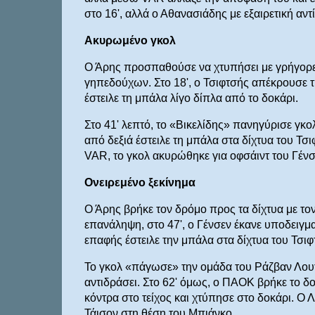
στο 16', αλλά ο Αθανασιάδης με εξαιρετική αν
Ακυρωμένο γκολ
Ο Άρης προσπαθούσε να χτυπήσει με γρήγορες 
γηπεδούχων. Στο 18', ο Τσιφτσής απέκρουσε τ
έστειλε τη μπάλα λίγο δίπλα από το δοκάρι.
Στο 41' λεπτό, το «Βικελίδης» πανηγύρισε γκ
από δεξιά έστειλε τη μπάλα στα δίχτυα του Τ
VAR, το γκολ ακυρώθηκε για οφσάιντ του Γένσ
Ονειρεμένο ξεκίνημα
Ο Άρης βρήκε τον δρόμο προς τα δίχτυα με τον
επανάληψη, στο 47', ο Γένσεν έκανε υποδειγμ
επαφής έστειλε την μπάλα στα δίχτυα του Τσιφ
Το γκολ «πάγωσε» την ομάδα του Ράζβαν Λουτ
αντιδράσει. Στο 62' όμως, ο ΠΑΟΚ βρήκε το δ
κόντρα στο τείχος και χτύπησε στο δοκάρι. Ο
Τάισον στη θέση του Μπιάνκο.