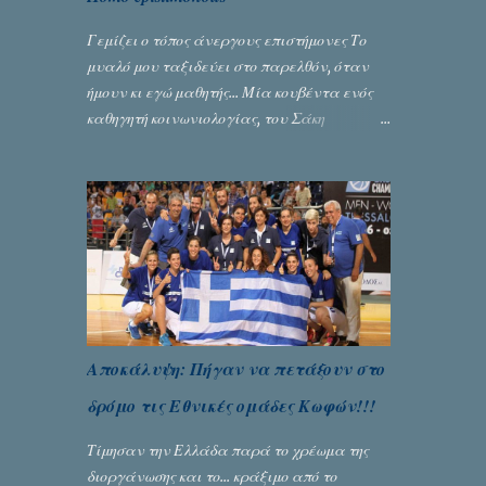
Γεμίζει ο τόπος άνεργους επιστήμονες Το
μυαλό μου ταξιδεύει στο παρελθόν, όταν
ήμουν κι εγώ μαθητής... Μία κουβέντα ενός
καθηγητή κοινωνιολογίας, του Σάκη
Μπερναλή, κρύβει ίσως ένα μεγάλο μέρος
του εκτροχιασμού της κοινωνίας μας...
Γράφει ο Σταύρος Αλευρογιάννης
Αποκάλυψη: Πήγαν να πετάξουν στο
δρόμο τις Εθνικές ομάδες Κωφών!!!
Τίμησαν την Ελλάδα παρά το χρέωμα της
διοργάνωσης και το... κράξιμο από το