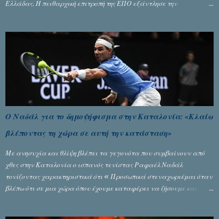
Ελλάδας. Η πειθαρχική επιτροπή της ΕΠΟ εξάντλησε την
αυστηρότητά της, περισσότερο λόγω του ντόρου που δημιούργησαν
τα ελεγχόμενα ΜΜΕ, αλλά σε κάθε περίπτωση δεν επέβαλε ποινή
αφαίρεσης βαθμών, όπως απαιτούσαν, αφού κάτι τέτοιο δεν ήταν
εφικτό, σύμφωνα με τα στοιχεία...
Ο Ναδάλ για το δημοψήφισμα στην Καταλονία: «Κλαίω
βλέποντας τη χώρα σε αυτή την κατάσταση»
Με ανησυχία και θλίψη βλέπει τα γεγονότα που συμβαίνουν από
χθες στην Καταλονία ο ισπανός τενίστας Ραφαέλ Ναδάλ
τονίζοντας χαρακτηριστικά ότι « Προσωπικά στεναχωριέμαι όταν
βλέπω ότι σε μια χώρα όπου έχουμε καταφέρει να ζήσουμε και
είναι ένα καλό παράδειγμα σε όλο τον κόσμο, να φτάνει στην
κατάσταση που έφθασε χθες. Νομίζω ότι η εικόνα που έχουμε