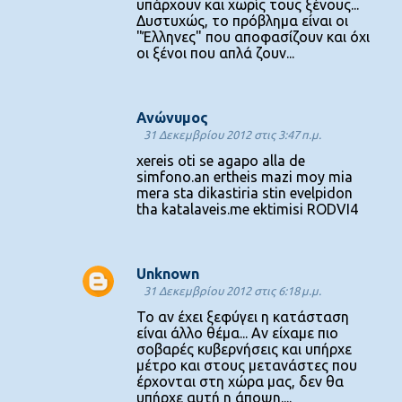
υπάρχουν και χωρίς τους ξένους...
Δυστυχώς, το πρόβλημα είναι οι
"Έλληνες" που αποφασίζουν και όχι
οι ξένοι που απλά ζουν...
Ανώνυμος
31 Δεκεμβρίου 2012 στις 3:47 π.μ.
xereis oti se agapo alla de
simfono.an ertheis mazi moy mia
mera sta dikastiria stin evelpidon
tha katalaveis.me ektimisi RODVI4
Unknown
31 Δεκεμβρίου 2012 στις 6:18 μ.μ.
Το αν έχει ξεφύγει η κατάσταση
είναι άλλο θέμα... Αν είχαμε πιο
σοβαρές κυβερνήσεις και υπήρχε
μέτρο και στους μετανάστες που
έρχονται στη χώρα μας, δεν θα
υπήρχε αυτή η άποψη....