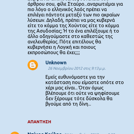
χ
άρθρου σου, φίλε Σταύρο...αναρωτιέμαι για
πιο λόγο ο ελληνικός λαός πρέπει να
ό
επιλέγει πάντοτε μεταξύ των πιο ακραίων
λ
λύσεων. Δηλαδή, πρέπει να μας κυβερνά
είτε το κόμμα της Χούντας είτε το κόμμα
ι
της Ασυδοσίας; Ή το ένα επιλέξουμε ή το
α
άλλο οδηγούμαστε στο καθεστώς της
ανελευθερίας. Πότε επιτέλους θα
κυβερνήσει η Λογική και ποιους
εκπροσώπους θα έχει;;;;
Unknown
26 Νοεμβρίου 2012 στις 9:13 μ.μ.
Εμείς ευθυνόμαστε για την
κατάσταση που είμαστε οπότε στο
χέρι μας είναι... Όταν όμως
βλέπουμε ότι ούτε να ψηφίσουμε
δεν ξέρουμε τότε δύσκολα θα
βγούμε από τη δίνη...
ΑΠΆΝΤΗΣΗ