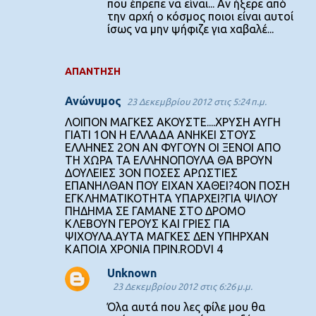
που έπρεπε να είναι... Αν ήξερε από
την αρχή ο κόσμος ποιοι είναι αυτοί
ίσως να μην ψήφιζε για χαβαλέ...
ΑΠΆΝΤΗΣΗ
Ανώνυμος
23 Δεκεμβρίου 2012 στις 5:24 π.μ.
ΛΟΙΠΟΝ ΜΑΓΚΕΣ ΑΚΟΥΣΤΕ....ΧΡΥΣΗ ΑΥΓΗ
ΓΙΑΤΙ 1ΟΝ Η ΕΛΛΑΔΑ ΑΝΗΚΕΙ ΣΤΟΥΣ
ΕΛΛΗΝΕΣ 2ΟΝ ΑΝ ΦΥΓΟΥΝ ΟΙ ΞΕΝΟΙ ΑΠΟ
ΤΗ ΧΩΡΑ ΤΑ ΕΛΛΗΝΟΠΟΥΛΑ ΘΑ ΒΡΟΥΝ
ΔΟΥΛΕΙΕΣ 3ΟΝ ΠΟΣΕΣ ΑΡΩΣΤΙΕΣ
ΕΠΑΝΗΛΘΑΝ ΠΟΥ ΕΙΧΑΝ ΧΑΘΕΙ?4ΟΝ ΠΟΣΗ
ΕΓΚΛΗΜΑΤΙΚΟΤΗΤΑ ΥΠΑΡΧΕΙ?ΓΙΑ ΨΙΛΟΥ
ΠΗΔΗΜΑ ΣΕ ΓΑΜΑΝΕ ΣΤΟ ΔΡΟΜΟ
ΚΛΕΒΟΥΝ ΓΕΡΟΥΣ ΚΑΙ ΓΡΙΕΣ ΓΙΑ
ΨΙΧΟΥΛΑ.ΑΥΤΑ ΜΑΓΚΕΣ ΔΕΝ ΥΠΗΡΧΑΝ
ΚΑΠΟΙΑ ΧΡΟΝΙΑ ΠΡΙΝ.RODVI 4
Unknown
23 Δεκεμβρίου 2012 στις 6:26 μ.μ.
Όλα αυτά που λες φίλε μου θα