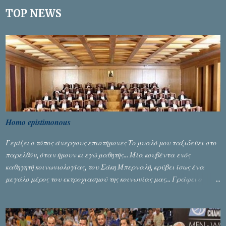
ί
TOP NEWS
ε
υ
σ
η
σ
χ
ο
λ
ί
ο
υ
Homo epistimonous
Γεμίζει ο τόπος άνεργους επιστήμονες Το μυαλό μου ταξιδεύει στο
παρελθόν, όταν ήμουν κι εγώ μαθητής... Μία κουβέντα ενός
καθηγητή κοινωνιολογίας, του Σάκη Μπερναλή, κρύβει ίσως ένα
μεγάλο μέρος του εκτροχιασμού της κοινωνίας μας... Γράφει ο
Σταύρος Αλευρογιάννης