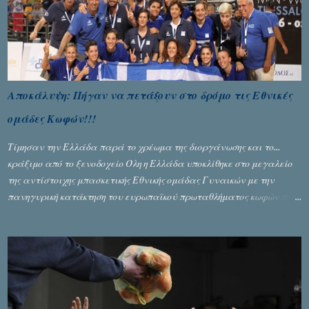
Αποκάλυψη: Πήγαν να πετάξουν στο δρόμο τις Εθνικές
ομάδες Κωφών!!!
Τίμησαν την Ελλάδα παρά το χρέωμα της διοργάνωσης και το...
κράξιμο από το ξενοδοχείο Όλη η Ελλάδα υποκλίθηκε στο μεγαλείο
της αντίστοιχης μπασκετικής Εθνικής ομάδας Γυναικών με την
πανηγυρική κατάκτηση του ευρωπαϊκού πρωταθλήματος κωφών που
διεξήχθη στη Θεσσανολίκη τις προηγουμενες ημέρες. Πίσω από την
λάμψη και την αποθέωση που γνώρισαν τα κορίτσια της Αθηνάς
Ζέρβα με την πορεία τους που ολοκληρώθηκε με τη νίκη τους στον
τελικό επί της Λιθουανίας, υπάρχουν και τα δυσάρεστα. Τα πολύ
δυσάρεστα...