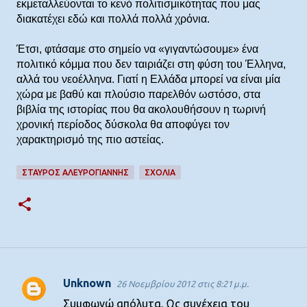
εκμεταλλεύονται το κενό πολιτισμικότητας που μας
διακατέχει εδώ και πολλά πολλά χρόνια.
Έτσι, φτάσαμε στο σημείο να «γιγαντώσουμε» ένα
πολιτικό κόμμα που δεν ταιριάζει στη φύση του Έλληνα,
αλλά του νεοέλληνα. Γιατί η Ελλάδα μπορεί να είναι μία
χώρα με βαθύ και πλούσιο παρελθόν ωστόσο, στα
βιβλία της ιστορίας που θα ακολουθήσουν η τωρινή
χρονική περίοδος δύσκολα θα αποφύγει τον
χαρακτηρισμό της πιο αστείας.
ΣΤΑΎΡΟΣ ΑΛΕΥΡΟΓΙΆΝΝΗΣ
ΣΧΌΛΙΑ
Unknown
26 Νοεμβρίου 2012 στις 8:21 μ.μ.
Σ
Συμφωνώ απόλυτα. Ως συνέχεια του