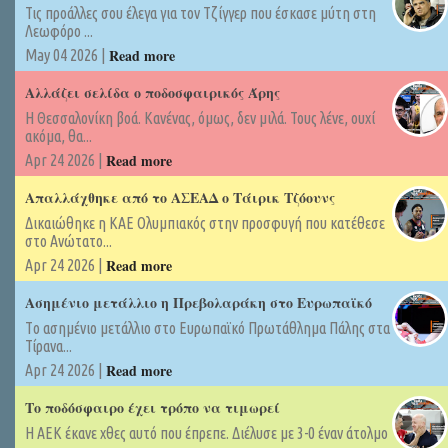
Τις προάλλες σου έλεγα για τον Τζίγγερ που έσκασε μύτη στη
Λεωφόρο ...
Read more
May 04 2026 |
Αλλάζει σελίδα ο ποδοσφαιρικός Άρης
Η Θεσσαλονίκη βοά. Κανένας, όμως, δεν μιλά. Τους λένε, ουχί
ακόμα, θα...
Read more
Apr 24 2026 |
Απαλλάχθηκε από το ΑΣΕΑΔ ο Τάιρικ Τζόουνς
Δικαιώθηκε η ΚΑΕ Ολυμπιακός στην προσφυγή που κατέθεσε
στο Ανώτατο...
Read more
Apr 24 2026 |
Ασημένιο μετάλλιο η Πρεβολαράκη στο Ευρωπαϊκό
Tο ασημένιο μετάλλιο στο Ευρωπαϊκό Πρωτάθλημα Πάλης στα
Τίρανα...
Read more
Apr 24 2026 |
Το ποδόσφαιρο έχει τρόπο να τιμωρεί
Η ΑΕΚ έκανε χθες αυτό που έπρεπε. Διέλυσε με 3-0 έναν άτολμο