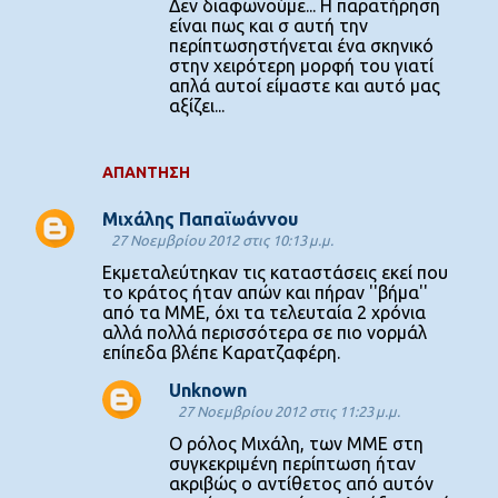
Δεν διαφωνούμε... Η παρατήρηση
είναι πως και σ αυτή την
περίπτωσηστήνεται ένα σκηνικό
στην χειρότερη μορφή του γιατί
απλά αυτοί είμαστε και αυτό μας
αξίζει...
ΑΠΆΝΤΗΣΗ
Μιχάλης Παπαϊωάννου
27 Νοεμβρίου 2012 στις 10:13 μ.μ.
Εκμεταλεύτηκαν τις καταστάσεις εκεί που
το κράτος ήταν απών και πήραν ''βήμα''
από τα ΜΜΕ, όχι τα τελευταία 2 χρόνια
αλλά πολλά περισσότερα σε πιο νορμάλ
επίπεδα βλέπε Καρατζαφέρη.
Unknown
27 Νοεμβρίου 2012 στις 11:23 μ.μ.
Ο ρόλος Μιχάλη, των ΜΜΕ στη
συγκεκριμένη περίπτωση ήταν
ακριβώς ο αντίθετος από αυτόν