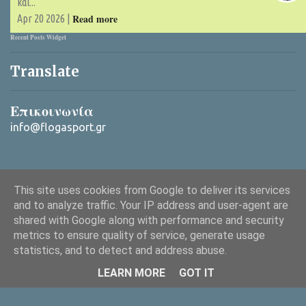
και...
Read more
Apr 20 2026 |
Recent Posts Widget
Translate
Επικοινωνία
info@flogasport.gr
This site uses cookies from Google to deliver its services
and to analyze traffic. Your IP address and user-agent are
shared with Google along with performance and security
metrics to ensure quality of service, generate usage
Από το Blogger
statistics, and to detect and address abuse.
Copyright © 2025 ΦλόγαSport (flogasport.gr), All rights reserved
LEARN MORE
GOT IT