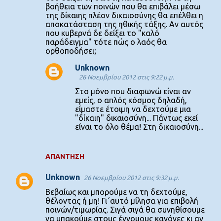
βοήθεια των ποινών που θα επιβάλει μέσω
της δίκαιης πλέον δικαιοσύνης θα επέλθει η
αποκατάσταση της ηθικής τάξης. Αν αυτός
που κυβερνά δε δείξει το "καλό
παράδειγμα" τότε πώς ο λαός θα
ορθοποδήσει;
Unknown
26 Νοεμβρίου 2012 στις 9:22 μ.μ.
Στο μόνο που διαφωνώ είναι αν
εμείς, ο απλός κόσμος δηλαδή,
είμαστε έτοιμη να δεχτούμε μια
"δίκαιη" δικαιοσύνη... Πάντως εκεί
είναι το όλο θέμα! Στη δικαιοσύνη...
ΑΠΆΝΤΗΣΗ
Unknown
26 Νοεμβρίου 2012 στις 9:32 μ.μ.
Βεβαίως και μπορούμε να τη δεχτούμε,
θέλοντας ή μη! Γι΄αυτό μίλησα για επιβολή
ποινών/τιμωρίας. Σιγά σιγά θα συνηθίσουμε
να υπακούμε στους έννομους κανόνες κι αν