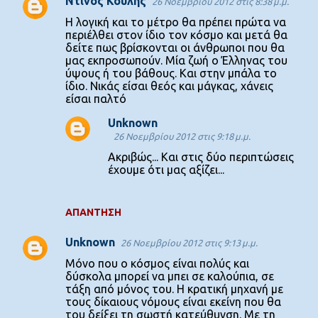
Ντίνος Κούλης
26 Νοεμβρίου 2012 στις 8:38 μ.μ.
Η λογική και το μέτρο θα πρέπει πρώτα να
περιέλθει στον ίδιο τον κόσμο και μετά θα
δείτε πως βρίσκονται οι άνθρωποι που θα
μας εκπροσωπούν. Μία ζωή ο Έλληνας του
ύψους ή του βάθους. Και στην μπάλα το
ίδιο. Νικάς είσαι θεός και μάγκας, χάνεις
είσαι παλτό
Unknown
26 Νοεμβρίου 2012 στις 9:18 μ.μ.
Ακριβώς... Και στις δύο περιπτώσεις
έχουμε ότι μας αξίζει...
ΑΠΆΝΤΗΣΗ
Unknown
26 Νοεμβρίου 2012 στις 9:13 μ.μ.
Μόνο που ο κόσμος είναι πολύς και
δύσκολα μπορεί να μπει σε καλούπια, σε
τάξη από μόνος του. Η κρατική μηχανή με
τους δίκαιους νόμους είναι εκείνη που θα
του δείξει τη σωστή κατεύθυνση. Με τη