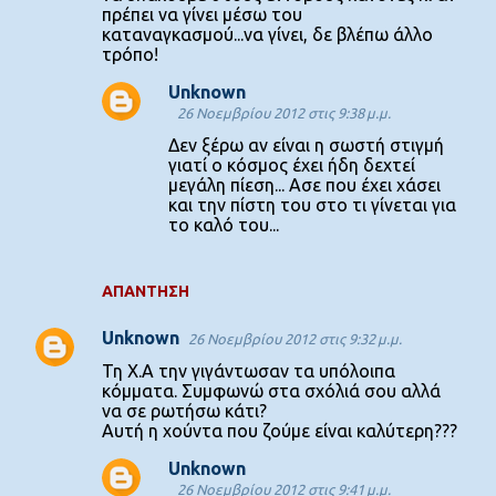
πρέπει να γίνει μέσω του
καταναγκασμού...να γίνει, δε βλέπω άλλο
τρόπο!
Unknown
26 Νοεμβρίου 2012 στις 9:38 μ.μ.
Δεν ξέρω αν είναι η σωστή στιγμή
γιατί ο κόσμος έχει ήδη δεχτεί
μεγάλη πίεση... Ασε που έχει χάσει
και την πίστη του στο τι γίνεται για
το καλό του...
ΑΠΆΝΤΗΣΗ
Unknown
26 Νοεμβρίου 2012 στις 9:32 μ.μ.
Τη Χ.Α την γιγάντωσαν τα υπόλοιπα
κόμματα. Συμφωνώ στα σχόλιά σου αλλά
να σε ρωτήσω κάτι?
Αυτή η χούντα που ζούμε είναι καλύτερη???
Unknown
26 Νοεμβρίου 2012 στις 9:41 μ.μ.