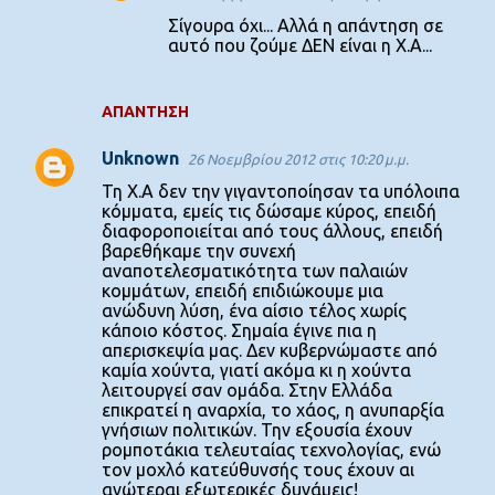
Σίγουρα όχι... Αλλά η απάντηση σε
αυτό που ζούμε ΔΕΝ είναι η Χ.Α...
ΑΠΆΝΤΗΣΗ
Unknown
26 Νοεμβρίου 2012 στις 10:20 μ.μ.
Τη Χ.Α δεν την γιγαντοποίησαν τα υπόλοιπα
κόμματα, εμείς τις δώσαμε κύρος, επειδή
διαφοροποιείται από τους άλλους, επειδή
βαρεθήκαμε την συνεχή
αναποτελεσματικότητα των παλαιών
κομμάτων, επειδή επιδιώκουμε μια
ανώδυνη λύση, ένα αίσιο τέλος χωρίς
κάποιο κόστος. Σημαία έγινε πια η
απερισκεψία μας. Δεν κυβερνώμαστε από
καμία χούντα, γιατί ακόμα κι η χούντα
λειτουργεί σαν ομάδα. Στην Ελλάδα
επικρατεί η αναρχία, το χάος, η ανυπαρξία
γνήσιων πολιτικών. Την εξουσία έχουν
ρομποτάκια τελευταίας τεχνολογίας, ενώ
τον μοχλό κατεύθυνσής τους έχουν αι
ανώτεραι εξωτερικές δυνάμεις!