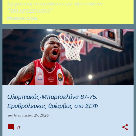
Εμφάνιση αναρτήσεων με την ετικέτα
ΚΑΛΑΜΑΤΑ
ΤΑΛΕΝΤΑ
ΜΠΑΡΤΣΕΛΟΝΑ
ΠΡΟΒΟΛΉ ΌΛΩΝ
Α
ν
α
ρ
τ
ή
σ
Ολυμπιακός-Μπαρτσελόνα 87-75:
ε
Ερυθρόλευκος θρίαμβος στο ΣΕΦ
ι
ς
την
Ιανουαρίου 29, 2026
0