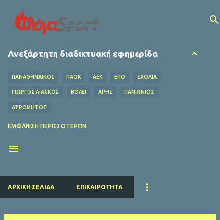
Μετάβαση στο κύριο περιεχόμενο
Ανεξάρτητη διαδικτυακή εφημερίδα
ΠΑΝΑΘΗΝΑΪΚΟΣ
ΠΑΟΚ
ΑΕΚ
ΕΠΟ
ΣΧΌΛΙΑ
ΓΙΩΡΓΟΣ ΛΙΑΣΚΟΣ
ΒΌΛΕΪ
ΑΡΗΣ
ΠΑΝΙΩΝΙΟΣ
ΑΤΡΟΜΗΤΟΣ
ΟΦΗ
ΛΕΒΑΔΕΙΑΚΟΣ
MEDIA
ΧΆΝΤΜΠΟΛ
ΕΜΦΆΝΙΣΗ ΠΕΡΙΣΣΌΤΕΡΩΝ
Ο ΦΥΛΑΡΟΎΧΑΣ
ΑΦΙΕΡΏΜΑΤΑ
ΝΤΊΝΟΣ ΚΟΎΛΗΣ
ΗΡΑΚΛΗΣ
EUROLEAGUE
FIFA
ΜΠΑΡΤΣΕΛΟΝΑ
ΔΗΜΉΤΡΗΣ ΚΟΥΜΟΥΡΤΖΉΣ
ΕΠΣ ΠΕΙΡΑΙΆ
ΕΣΗΕΑ
ΠΣΑΤ
ΕΘΝΙΚΟΣ
ΡΕΑΛ ΜΑΔΡΙΤΗΣ
ΠΑΡΙ ΣΕΝ ΖΕΡΜΕΝ
ΚΟΛΎΜΒΗΣΗ
ΑΡΧΙΚΉ ΣΕΛΊΔΑ
ΕΠΙΚΑΙΡΌΤΗΤΑ
ΛΙΒΕΡΠΟΥΛ
ΜΑΝΤΣΕΣΤΕΡ ΓΙΟΥΝΑΪΤΕΝΤ
ΜΠΑΓΕΡΝ ΜΟΝΑΧΟΥ
ΜΑΝΤΣΕΣΤΕΡ ΣΙΤΙ
ΤΣΕΛΣΙ
ΑΡΣΕΝΑΛ
ΑΤΛΕΤΙΚΟ ΜΑΔΡΙΤΗΣ