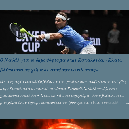
της, περισσότερο λόγω του ντόρου που δημιούργησαν τα ελεγχόμενα
ΜΜΕ, αλλά σε κάθε περίπτωση δεν επέβαλε ποινή αφαίρεσης βαθμών,
όπως απαιτούσαν, αφού κάτι τέτοιο δεν ήταν εφικτό, σύμφωνα με τα
στοιχεία...
Ο Ναδάλ για το δημοψήφισμα στην Καταλονία: «Κλαίω
βλέποντας τη χώρα σε αυτή την κατάσταση»
Με ανησυχία και θλίψη βλέπει τα γεγονότα που συμβαίνουν από χθες
στην Καταλονία ο ισπανός τενίστας Ραφαέλ Ναδάλ τονίζοντας
χαρακτηριστικά ότι « Προσωπικά στεναχωριέμαι όταν βλέπω ότι σε
μια χώρα όπου έχουμε καταφέρει να ζήσουμε και είναι ένα καλό
παράδειγμα σε όλο τον κόσμο, να φτάνει στην κατάσταση που έφθασε
χθες. Νομίζω ότι η εικόνα που έχουμε μεταδώσει είναι αρνητική ». Ο
τενίστας Νο 1 στο παγκόσμιο τένις, που βρίσκεται στο Πεκίνο για να