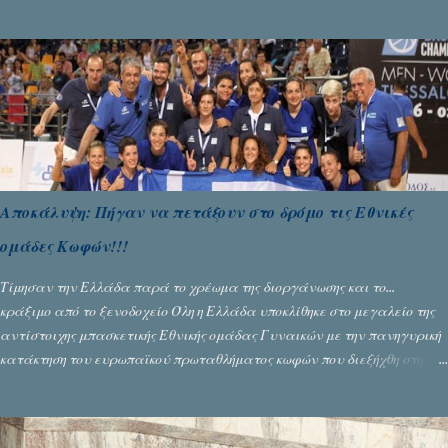
Αλευρογιάννης
Αποκάλυψη: Πήγαν να πετάξουν στο δρόμο τις Εθνικές
ομάδες Κωφών!!!
Τίμησαν την Ελλάδα παρά το χρέωμα της διοργάνωσης και το...
κράξιμο από το ξενοδοχείο Όλη η Ελλάδα υποκλίθηκε στο μεγαλείο της
αντίστοιχης μπασκετικής Εθνικής ομάδας Γυναικών με την πανηγυρική
κατάκτηση του ευρωπαϊκού πρωταθλήματος κωφών που διεξήχθη στη
Θεσσανολίκη τις προηγουμενες ημέρες. Πίσω από την λάμψη και την
αποθέωση που γνώρισαν τα κορίτσια της Αθηνάς Ζέρβα με την πορεία
τους που ολοκληρώθηκε με τη νίκη τους στον τελικό επί της Λιθουανίας,