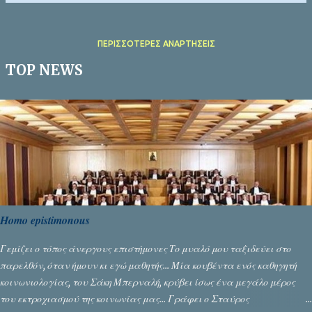
ΠΕΡΙΣΣΌΤΕΡΕΣ ΑΝΑΡΤΉΣΕΙΣ
TOP NEWS
Homo epistimonous
Γεμίζει ο τόπος άνεργους επιστήμονες Το μυαλό μου ταξιδεύει στο
παρελθόν, όταν ήμουν κι εγώ μαθητής... Μία κουβέντα ενός καθηγητή
κοινωνιολογίας, του Σάκη Μπερναλή, κρύβει ίσως ένα μεγάλο μέρος
του εκτροχιασμού της κοινωνίας μας... Γράφει ο Σταύρος