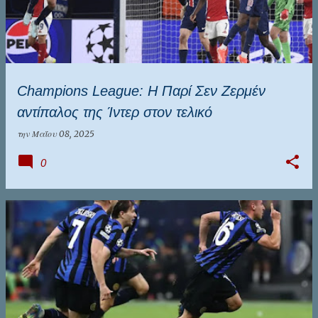
Champions League: Η Παρί Σεν Ζερμέν
αντίπαλος της Ίντερ στον τελικό
την
Μαΐου 08, 2025
0