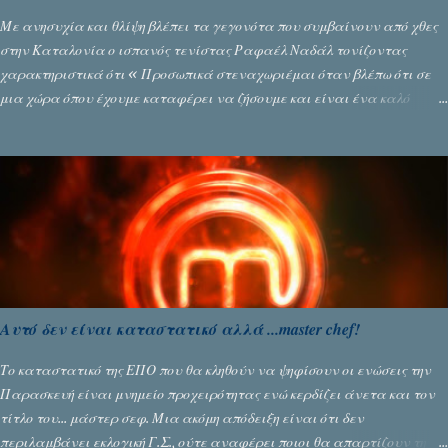
Με ανησυχία και θλίψη βλέπει τα γεγονότα που συμβαίνουν από χθες
στην Καταλονία ο ισπανός τενίστας Ραφαέλ Ναδάλ τονίζοντας
χαρακτηριστικά ότι « Προσωπικά στεναχωριέμαι όταν βλέπω ότι σε
μια χώρα όπου έχουμε καταφέρει να ζήσουμε και είναι ένα καλό
παράδειγμα σε όλο τον κόσμο, να φτάνει στην κατάσταση που έφθασε
χθες. Νομίζω ότι η εικόνα που έχουμε μεταδώσει είναι αρνητική ». Ο
τενίστας Νο 1 στο παγκόσμιο τένις, που βρίσκεται στο Πεκίνο για να
αγωνιστεί στο Open ανέφερε: « Παρακολούθησα τα γεγονότα με
βαριά καρδιά. Με κάνει να κλαίω, βλέποντας τη χώρα να έρχεται σε
αυτή την κατάσταση. Η Καταλονία αισθάνεται πολύ ενωμένη. Υπήρξε
ένα χάος που δεν πρέπει να συμβεί στον αιώνα που είμαστε.
Βρισκόμαστε σε μία χώρα που ζούμε ειρηνικά στο τέλος της ημέρας. Αν
και υπάρχουν στιγμές που τα πάντα φαίνονται αδύνατα, δεν
Αυτό δεν είναι καταστατικό αλλά ...master chef!
υπάρχει συμφωνία, είναι πολύ απλό, πρέπει να την αναζητήσουμε. Ο
μοναδικός τρόπος για να επιτευχθεί είναι να μιλάμε, να μιλάνε οι δύο
Το καταστατικό της ΕΠΟ που θα κληθούν να ψηφίσουν οι ενώσεις την
πλευρές που διαφωνούν και να προσπ...
Παρασκευή είναι μνημείο προχειρότητας ενώ κερδίζει άνετα και τον
τίτλο του… μάστερ σεφ. Μια ακόμη απόδειξη είναι ότι δεν
περιλαμβάνει εκλογική Γ.Σ., ούτε αναφέρει ποιοι θα απαρτίζουν την