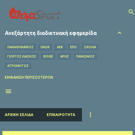
Μετάβαση στο κύριο περιεχόμενο
Ανεξάρτητη διαδικτυακή εφημερίδα
ΠΑΝΑΘΗΝΑΪΚΟΣ
ΠΑΟΚ
ΑΕΚ
ΕΠΟ
ΣΧΌΛΙΑ
ΓΙΩΡΓΟΣ ΛΙΑΣΚΟΣ
ΒΌΛΕΪ
ΑΡΗΣ
ΠΑΝΙΩΝΙΟΣ
ΑΤΡΟΜΗΤΟΣ
ΟΦΗ
ΛΕΒΑΔΕΙΑΚΟΣ
MEDIA
ΧΆΝΤΜΠΟΛ
ΕΜΦΆΝΙΣΗ ΠΕΡΙΣΣΌΤΕΡΩΝ
Ο ΦΥΛΑΡΟΎΧΑΣ
ΑΦΙΕΡΏΜΑΤΑ
ΝΤΊΝΟΣ ΚΟΎΛΗΣ
ΗΡΑΚΛΗΣ
EUROLEAGUE
FIFA
ΜΠΑΡΤΣΕΛΟΝΑ
ΔΗΜΉΤΡΗΣ ΚΟΥΜΟΥΡΤΖΉΣ
ΕΠΣ ΠΕΙΡΑΙΆ
ΕΣΗΕΑ
ΠΣΑΤ
ΕΘΝΙΚΟΣ
ΡΕΑΛ ΜΑΔΡΙΤΗΣ
ΠΑΡΙ ΣΕΝ ΖΕΡΜΕΝ
ΚΟΛΎΜΒΗΣΗ
ΑΡΧΙΚΉ ΣΕΛΊΔΑ
ΕΠΙΚΑΙΡΌΤΗΤΑ
ΛΙΒΕΡΠΟΥΛ
ΜΑΝΤΣΕΣΤΕΡ ΓΙΟΥΝΑΪΤΕΝΤ
ΜΠΑΓΕΡΝ ΜΟΝΑΧΟΥ
ΜΑΝΤΣΕΣΤΕΡ ΣΙΤΙ
ΤΣΕΛΣΙ
ΑΡΣΕΝΑΛ
ΑΤΛΕΤΙΚΟ ΜΑΔΡΙΤΗΣ