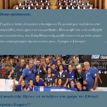
Homo epistimonous
Γεμίζει ο τόπος άνεργους επιστήμονες Το μυαλό μου ταξιδεύει στο
παρελθόν, όταν ήμουν κι εγώ μαθητής... Μία κουβέντα ενός καθηγητή
κοινωνιολογίας, του Σάκη Μπερναλή, κρύβει ίσως ένα μεγάλο μέρος
του εκτροχιασμού της κοινωνίας μας... Γράφει ο Σταύρος
Αλευρογιάννης
Αποκάλυψη: Πήγαν να πετάξουν στο δρόμο τις Εθνικές
ομάδες Κωφών!!!