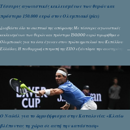
Τέσσερις αγωνιστικές κεκλεισμένων των θυρών και
πρόστιμο 150.000 ευρώ στον Ολυμπιακό (pics)
Διαβάστε όλο το σκεπτικό της απόφασης Με τέσσερις αγωνιστικές
κεκλεισμένων των θυρών και πρόστιμο 150.000 ευρώ τιμωρήθηκε ο
Ολυμπιακός για τα όσα έγιναν στον πρώτο ημιτελικό του Κυπέλλου
Ελλάδας. Η πειθαρχική επιτροπή της ΕΠΟ εξάντλησε την αυστηρότητά
της, περισσότερο λόγω του ντόρου που δημιούργησαν τα ελεγχόμενα
ΜΜΕ, αλλά σε κάθε περίπτωση δεν επέβαλε ποινή αφαίρεσης βαθμών,
όπως απαιτούσαν, αφού κάτι τέτοιο δεν ήταν εφικτό, σύμφωνα με τα
στοιχεία...
Ο Ναδάλ για το δημοψήφισμα στην Καταλονία: «Κλαίω
βλέποντας τη χώρα σε αυτή την κατάσταση»