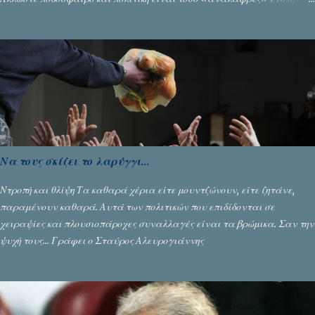
που δίνουν τροφή για πικάντικες συζητήσεις. Του Σταύρου
Αλευρογιάννη
Να τους σκίζει το λαρύγγι...
Ντροπή και θλίψη Τα καθαρά χέρια είτε μουντζώνουν, είτε ζητάνε,
παραμένουν καθαρά. Αυτά των πολιτικών που επιδίδονται σε
χειραψίες και πλουσιοπάροχες συναλλαγές είναι τα βρώμικα. Σαν την
ψυχή τους... Γράφει ο Σταύρος Αλευρογιάννης