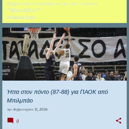
Εμφάνιση αναρτήσεων με την ετικέτα
ΚΑΛΑΜΑΤΑ
ΤΑΛΕΝΤΑ
ΜΠΙΛΜΠΑΟ
ΠΡΟΒΟΛΉ ΌΛΩΝ
Α
ν
α
ρ
τ
ή
σ
Ήττα στον πόντο (87-88) για ΠΑΟΚ από
ε
Μπιλμπάο
ι
ς
την
Φεβρουαρίου 11, 2026
0