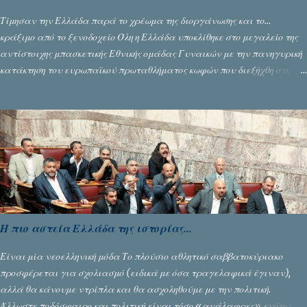
Τίμησαν την Ελλάδα παρά το χρέωμα της διοργάνωσης και το...
κράξιμο από το ξενοδοχείο Όλη η Ελλάδα υποκλίθηκε στο μεγαλείο της
αντίστοιχης μπασκετικής Εθνικής ομάδας Γυναικών με την πανηγυρική
κατάκτηση του ευρωπαϊκού πρωταθλήματος κωφών που διεξήχθη στη
Θεσσανολίκη τις προηγουμενες ημέρες. Πίσω από την λάμψη και την
αποθέωση που γνώρισαν τα κορίτσια της Αθηνάς Ζέρβα με την πορεία
τους που ολοκληρώθηκε με τη νίκη τους στον τελικό επί της Λιθουανίας,
υπάρχουν και τα δυσάρεστα. Τα πολύ δυσάρεστα...
Η πιο αστεία Ελλάδα της ιστορίας...
Είναι μία νεοελληνική μόδα Το πλούσιο αθλητικό σαββατοκύριακο
προσφέρεται για σχολιασμό (ειδικά με όσα τραγελαφικά έγιναν),
αλλά θα κάνουμε ντρίπλα και θα ασχοληθούμε με την πολιτική.
Άλλωστε ποδόσφαιρο και πολιτική είναι τόσο «ανάλαφρες» ενότητες