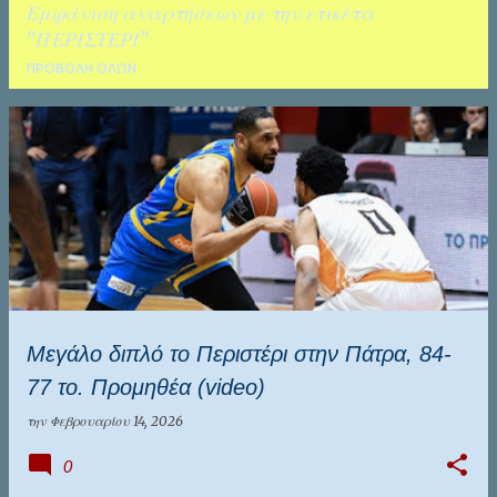
Εμφάνιση αναρτήσεων με την ετικέτα
ΚΑΛΑΜΑΤΑ
ΤΑΛΕΝΤΑ
ΠΕΡΙΣΤΕΡΙ
ΠΡΟΒΟΛΉ ΌΛΩΝ
Α
ν
α
ρ
τ
ή
σ
Μεγάλο διπλό το Περιστέρι στην Πάτρα, 84-
ε
77 το. Προμηθέα (video)
ι
ς
την
Φεβρουαρίου 14, 2026
0