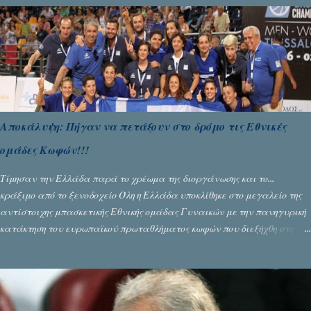
Αποκάλυψη: Πήγαν να πετάξουν στο δρόμο τις Εθνικές
ομάδες Κωφών!!!
Τίμησαν την Ελλάδα παρά το χρέωμα της διοργάνωσης και το...
κράξιμο από το ξενοδοχείο Όλη η Ελλάδα υποκλίθηκε στο μεγαλείο της
αντίστοιχης μπασκετικής Εθνικής ομάδας Γυναικών με την πανηγυρική
κατάκτηση του ευρωπαϊκού πρωταθλήματος κωφών που διεξήχθη στη
Θεσσανολίκη τις προηγουμενες ημέρες. Πίσω από την λάμψη και την
αποθέωση που γνώρισαν τα κορίτσια της Αθηνάς Ζέρβα με την πορεία
τους που ολοκληρώθηκε με τη νίκη τους στον τελικό επί της Λιθουανίας,
υπάρχουν και τα δυσάρεστα. Τα πολύ δυσάρεστα...