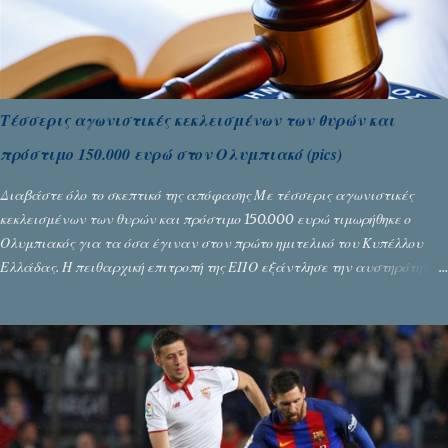
Τέσσερις αγωνιστικές κεκλεισμένων των θυρών και
πρόστιμο 150.000 ευρώ στον Ολυμπιακό (pics)
Διαβάστε όλο το σκεπτικό της απόφασης Με τέσσερις αγωνιστικές
κεκλεισμένων των θυρών και πρόστιμο 150.000 ευρώ τιμωρήθηκε ο
Ολυμπιακός για τα όσα έγιναν στον πρώτο ημιτελικό του Κυπέλλου
Ελλάδας. Η πειθαρχική επιτροπή της ΕΠΟ εξάντλησε την αυστηρότητά
της, περισσότερο λόγω του ντόρου που δημιούργησαν τα ελεγχόμενα
ΜΜΕ, αλλά σε κάθε περίπτωση δεν επέβαλε ποινή αφαίρεσης βαθμών,
όπως απαιτούσαν, αφού κάτι τέτοιο δεν ήταν εφικτό, σύμφωνα με τα
στοιχεία...