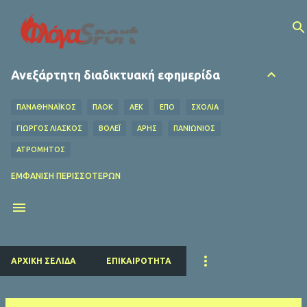
Μετάβαση στο κύριο περιεχόμενο
Ανεξάρτητη διαδικτυακή εφημερίδα
ΠΑΝΑΘΗΝΑΪΚΟΣ
ΠΑΟΚ
ΑΕΚ
ΕΠΟ
ΣΧΌΛΙΑ
ΓΙΩΡΓΟΣ ΛΙΑΣΚΟΣ
ΒΌΛΕΪ
ΑΡΗΣ
ΠΑΝΙΩΝΙΟΣ
ΑΤΡΟΜΗΤΟΣ
ΟΦΗ
ΛΕΒΑΔΕΙΑΚΟΣ
MEDIA
ΧΆΝΤΜΠΟΛ
ΕΜΦΆΝΙΣΗ ΠΕΡΙΣΣΌΤΕΡΩΝ
Ο ΦΥΛΑΡΟΎΧΑΣ
ΑΦΙΕΡΏΜΑΤΑ
ΝΤΊΝΟΣ ΚΟΎΛΗΣ
ΗΡΑΚΛΗΣ
EUROLEAGUE
FIFA
ΜΠΑΡΤΣΕΛΟΝΑ
ΔΗΜΉΤΡΗΣ ΚΟΥΜΟΥΡΤΖΉΣ
ΕΠΣ ΠΕΙΡΑΙΆ
ΕΣΗΕΑ
ΠΣΑΤ
ΕΘΝΙΚΟΣ
ΡΕΑΛ ΜΑΔΡΙΤΗΣ
ΠΑΡΙ ΣΕΝ ΖΕΡΜΕΝ
ΚΟΛΎΜΒΗΣΗ
ΑΡΧΙΚΉ ΣΕΛΊΔΑ
ΕΠΙΚΑΙΡΌΤΗΤΑ
ΛΙΒΕΡΠΟΥΛ
ΜΑΝΤΣΕΣΤΕΡ ΓΙΟΥΝΑΪΤΕΝΤ
ΜΠΑΓΕΡΝ ΜΟΝΑΧΟΥ
ΜΑΝΤΣΕΣΤΕΡ ΣΙΤΙ
ΤΣΕΛΣΙ
ΑΡΣΕΝΑΛ
ΑΤΛΕΤΙΚΟ ΜΑΔΡΙΤΗΣ