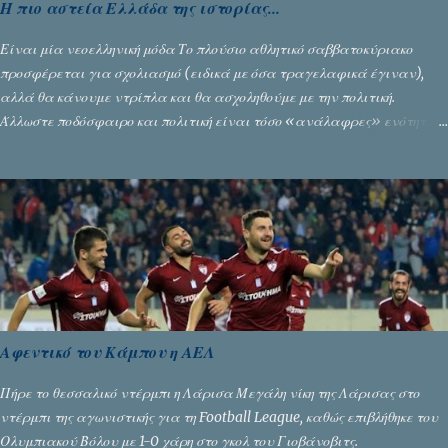
Η πιο αστεία Ελλάδα της ιστορίας...
Είναι μία νεοελληνική μόδα Το πλούσιο αθλητικό σαββατοκύριακο
προσφέρεται για σχολιασμό (ειδικά με όσα τραγελαφικά έγιναν),
αλλά θα κάνουμε ντρίπλα και θα ασχοληθούμε με την πολιτική.
Άλλωστε ποδόσφαιρο και πολιτική είναι τόσο «ανάλαφρες» ενότητες
που δίνουν τροφή για πικάντικες συζητήσεις. Του Σταύρου
Αλευρογιάννη
Αφεντικό του Κάμπου η ΑΕΛ
Πήρε το θεσσαλικό ντέρμπι η Λάρισα Μεγάλη νίκη της Λάρισας στο
ντέρμπι της αγωνιστικής για τη Football League, καθώς επιβλήθηκε του
Ολυμπιακού Βόλου με 1-0 χάρη στο γκολ του Γιοβάνοβιτς.