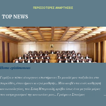
ΠΕΡΙΣΣΌΤΕΡΕΣ ΑΝΑΡΤΉΣΕΙΣ
TOP NEWS
Homo epistimonous
Γεμίζει ο τόπος άνεργους επιστήμονες Το μυαλό μου ταξιδεύει στο
παρελθόν, όταν ήμουν κι εγώ μαθητής... Μία κουβέντα ενός καθηγητή
κοινωνιολογίας, του Σάκη Μπερναλή, κρύβει ίσως ένα μεγάλο μέρος
του εκτροχιασμού της κοινωνίας μας... Γράφει ο Σταύρος
Αλευρογιάννης