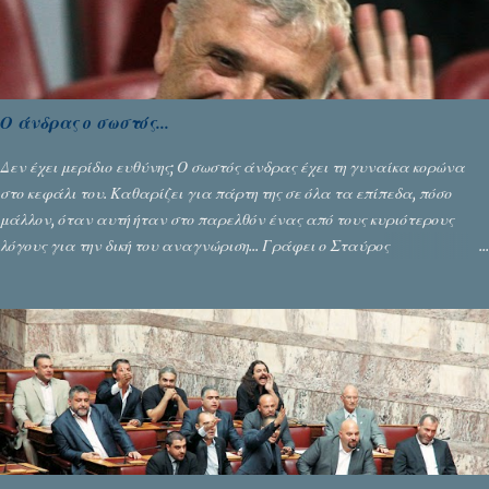
Ο άνδρας ο σωστός...
Δεν έχει μερίδιο ευθύνης; Ο σωστός άνδρας έχει τη γυναίκα κορώνα
στο κεφάλι του. Καθαρίζει για πάρτη της σε όλα τα επίπεδα, πόσο
μάλλον, όταν αυτή ήταν στο παρελθόν ένας από τους κυριότερους
λόγους για την δική του αναγνώριση... Γράφει ο Σταύρος
Αλευρογιάννης