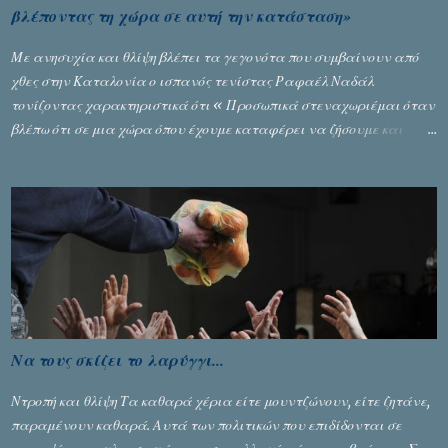
βλέποντας τη χώρα σε αυτή την κατάσταση»
Με ανησυχία και θλίψη βλέπει τα γεγονότα που συμβαίνουν από
χθες στην Καταλονία ο ισπανός τενίστας Ραφαέλ Ναδάλ
τονίζοντας χαρακτηριστικά ότι « Προσωπικά στεναχωριέμαι όταν
βλέπω ότι σε μια χώρα όπου έχουμε καταφέρει να ζήσουμε και
είναι ένα καλό παράδειγμα σε όλο τον κόσμο, να φτάνει στην
κατάσταση που έφθασε χθες. Νομίζω ότι η εικόνα που έχουμε
μεταδώσει είναι αρνητική ». Ο τενίστας Νο 1 στο παγκόσμιο τένις,
που βρίσκεται στο Πεκίνο για να αγωνιστεί στο Open ανέφερε: «
Παρακολούθησα τα γεγονότα με βαριά καρδιά. Με κάνει να
κλαίω, βλέποντας τη χώρα να έρχεται σε αυτή την κατάσταση. Η
Καταλονία αισθάνεται πολύ ενωμένη. Υπήρξε ένα χάος που δεν
πρέπει να συμβεί στον αιώνα που είμαστε. Βρισκόμαστε σε μία
χώρα που ζούμε ειρηνικά στο τέλος της ημέρας. Αν και υπάρχουν
Να τους σκίζει το λαρύγγι...
στιγμές που τα πάντα φαίνονται αδύνατα, δεν υπάρχει
συμφωνία, είναι πολύ απλό, πρέπει να την αναζητήσουμε. Ο
Ντροπή και θλίψη Τα καθαρά χέρια είτε μουντζώνουν, είτε ζητάνε,
μοναδικός τρόπος για να επιτευχθεί είναι να μιλάμε, να μιλάνε οι
παραμένουν καθαρά. Αυτά των πολιτικών που επιδίδονται σε
δύο πλευρές που διαφωνούν και να προσπ...