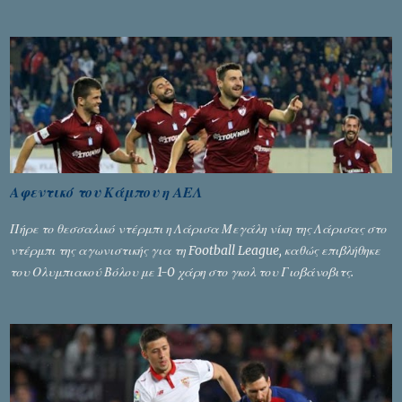
ενότητες που δίνουν τροφή για πικάντικες συζητήσεις. Του Σταύρου
Αλευρογιάννη
Αφεντικό του Κάμπου η ΑΕΛ
Πήρε το θεσσαλικό ντέρμπι η Λάρισα Μεγάλη νίκη της Λάρισας στο
ντέρμπι της αγωνιστικής για τη Football League, καθώς επιβλήθηκε
του Ολυμπιακού Βόλου με 1-0 χάρη στο γκολ του Γιοβάνοβιτς.