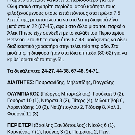
Ολυμπιακό στην τρίτη περίοδο, αφού κράτησε τους
φιλοξενούμενους στους επτά πόντους στα πρώτα 7,5
λεπτά της, με αποτέλεσμα να στείλει τη διαφορά λίγο
μετά στους 22 (67-45), αφού στο άλλο μισό του παρκέ ο
Άλεκ Πίτερς είχε συνδεθεί με το καλάθι του Περιστερίου
Betsson. Στο 30’ το σκορ ήταν 67-48, μοιάζοντας να δίνει
διαδικαστικό χαρακτήρα στην τελευταία περίοδο. Στα
μισά της, η διαφορά ήταν στα ίδια επίπεδα (80-62) για να
κριθεί οριστικά το παιχνίδι.
Τα δεκάλεπτα: 24-27, 44-38, 67-48, 94-71.
ΔΙΑΙΤΗΤΕΣ
: Πουρσανίδης, Μηλαπίδης, Βάγγαλης
ΟΛΥΜΠΙΑΚΟΣ
(Γιώργος Μπαρτζώκας): Γουόκαπ 9 (2),
Γουόρντ 10 (1), Ντόρσεϊ 8 (2), Πίτερς (4), Μιλουτίβοβ 6,
Λαρεντζάκης 10 (2), Νετζήπογλου 2, Τζόσεφ 8, Χολ 1,
Φουρνιέ 11 (3).
ΠΕΡΙΣΤΕΡΙ
(Βασίλης Ξανθόπουλος): Νίκολς 6 (1),
Καρντένας 7 (1), Ιτούνας 3 (1), Πετράκης 2, Πέιν,