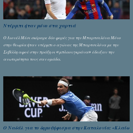
Ντέρμπι ήταν μόνο στα χαρτιά
Ο Λιονέλ Μέσι σκόραρε δύο φορές για την Μπαρτσελόνα Μόνο
στην θεωρία ήταν ντέρμπι ο αγώνας της Μπαρτσελόνα με την
Σεβίλλη αφού στην πράξη οι «μπλαουγκράνα» έδειξαν την
ανωτερότητα τους σαν ομάδα.
Ο Ναδάλ για το δημοψήφισμα στην Καταλονία: «Κλαίω