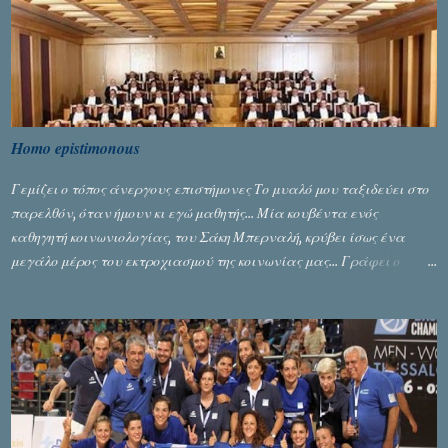
Homo epistimonous
Γεμίζει ο τόπος άνεργους επιστήμονες Το μυαλό μου ταξιδεύει στο
παρελθόν, όταν ήμουν κι εγώ μαθητής... Μία κουβέντα ενός
καθηγητή κοινωνιολογίας, του Σάκη Μπερναλή, κρύβει ίσως ένα
μεγάλο μέρος του εκτροχιασμού της κοινωνίας μας... Γράφει ο
Σταύρος Αλευρογιάννης