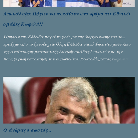
Αποκάλυψη: Πήγαν να πετάξουν στο δρόμο τις Εθνικές
ομάδες Κωφών!!!
Τίμησαν την Ελλάδα παρά το χρέωμα της διοργάνωσης και το...
κράξιμο από το ξενοδοχείο Όλη η Ελλάδα υποκλίθηκε στο μεγαλείο
της αντίστοιχης μπασκετικής Εθνικής ομάδας Γυναικών με την
πανηγυρική κατάκτηση του ευρωπαϊκού πρωταθλήματος κωφών που
διεξήχθη στη Θεσσανολίκη τις προηγουμενες ημέρες. Πίσω από την
λάμψη και την αποθέωση που γνώρισαν τα κορίτσια της Αθηνάς
Ζέρβα με την πορεία τους που ολοκληρώθηκε με τη νίκη τους στον
τελικό επί της Λιθουανίας, υπάρχουν και τα δυσάρεστα. Τα πολύ
δυσάρεστα...
Ο άνδρας ο σωστός...