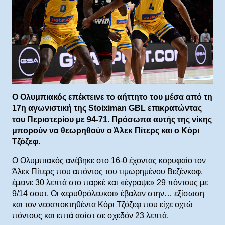
Ο Ολυμπιακός επέκτεινε το αήττητο του μέσα από τη
17η αγωνιστική της Stoiximan GBL επικρατώντας
του Περιστερίου με 94-71. Πρόσωπα αυτής της νίκης
μπορούν να θεωρηθούν ο Άλεκ Πίτερς και ο Κόρι
Τζόζεφ
.
Ο Ολυμπιακός ανέβηκε στο 16-0 έχοντας κορυφαίο τον
Άλεκ Πίτερς που απόντος του τιμωρημένου Βεζένκοφ,
έμεινε 30 λεπτά στο παρκέ και «έγραψε» 29 πόντους με
9/14 σουτ. Οι «ερυθρόλευκοι» έβαλαν στην… εξίσωση
και τον νεοαποκτηθέντα Κόρι Τζόζεφ που είχε οχτώ
πόντους και επτά ασίστ σε σχεδόν 23 λεπτά.