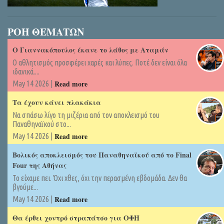
ΡΟΗ ΘΕΜΑΤΩΝ
Ο Γιαννακόπουλος έκανε το λάθος με Αταμάν
Ο αθλητισμός προσφέρει χαρές και λύπες. Ποτέ δεν είναι όλα
ιδανικά....
Read more
May 14 2026 |
Τα έχουν κάνει πλακάκια
Να σπάσω λίγο τη μιζέρια από τον αποκλεισμό του
Παναθηναϊκού στο...
Read more
May 14 2026 |
Βολικός αποκλεισμός του Παναθηναϊκού από το Final
Four της Αθήνας
Το είχαμε πει. Όχι χθες, όχι την περασμένη εβδομάδα. Δεν θα
βγούμε...
Read more
May 14 2026 |
Θα έρθει χοντρό στραπάτσο για ΟΦΗ