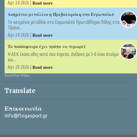
Read more
Apr 24 2026 |
Ασημένιο μετάλλιο η Πρεβολαράκη στο Ευρωπαϊκό
Tο ασημένιο μετάλλιο στο Ευρωπαϊκό Πρωτάθλημα Πάλης στα
Τίρανα...
Read more
Apr 24 2026 |
Το ποδόσφαιρο έχει τρόπο να τιμωρεί
Η ΑΕΚ έκανε χθες αυτό που έπρεπε. Διέλυσε με 3-0 έναν άτολμο
και...
Read more
Apr 20 2026 |
Recent Posts Widget
Translate
Επικοινωνία
info@flogasport.gr