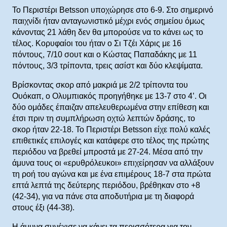
Το Περιστέρι Betsson υποχώρησε στο 6-9. Στο σημερινό
παιχνίδι ήταν ανταγωνιστικό μέχρι ενός σημείου όμως
κάνοντας 21 λάθη δεν θα μπορούσε να το κάνει ως το
τέλος. Κορυφαίοι του ήταν ο Σι Τζέι Χάρις με 16
πόντους, 7/10 σουτ και ο Κώστας Παπαδάκης με 11
πόντους, 3/3 τρίποντα, τρεις ασίστ και δύο κλεψίματα.
Βρίσκοντας σκορ από μακριά με 2/2 τρίποντα του
Ουόκαπ, ο Ολυμπιακός προηγήθηκε με 13-7 στο 4’. Οι
δύο ομάδες έπαιζαν απελευθερωμένα στην επίθεση και
έτσι πριν τη συμπλήρωση οχτώ λεπτών δράσης, το
σκορ ήταν 22-18. Το Περιστέρι Betsson είχε πολύ καλές
επιθετικές επιλογές και κατάφερε στο τέλος της πρώτης
περιόδου να βρεθεί μπροστά με 27-24. Μέσα από την
άμυνα τους οι «ερυθρόλευκοι» επιχείρησαν να αλλάξουν
τη ροή του αγώνα και με ένα επιμέρους 18-7 στα πρώτα
επτά λεπτά της δεύτερης περιόδου, βρέθηκαν στο +8
(42-34), για να πάνε στα αποδυτήρια με τη διαφορά
στους έξι (44-38).
Η άμυνα συνέχισε να κάνει τα περισσότερα για τον