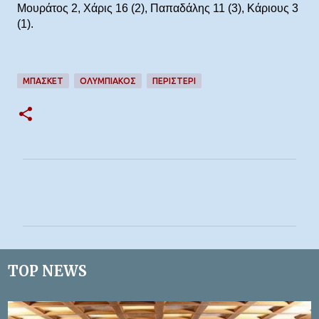
Μουράτος 2, Χάρις 16 (2), Παπαδάλης 11 (3), Κάριους 3
(1).
ΜΠΆΣΚΕΤ
ΟΛΥΜΠΙΑΚΟΣ
ΠΕΡΙΣΤΕΡΙ
Σ
χ
ό
λ
ι
TOP NEWS
α