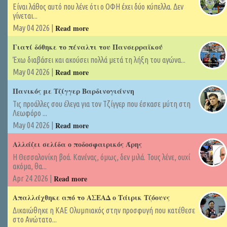
Είναι λάθος αυτό που λένε ότι ο ΟΦΗ έχει δύο κύπελλα. Δεν
γίνεται...
Read more
May 04 2026 |
Γιατί δόθηκε το πέναλτι του Πανσερραϊκού
Έχω διαβάσει και ακούσει πολλά μετά τη λήξη του αγώνα...
Read more
May 04 2026 |
Πανικός με Τζίγγερ Βαρδινογιάννη
Τις προάλλες σου έλεγα για τον Τζίγγερ που έσκασε μύτη στη
Λεωφόρο ...
Read more
May 04 2026 |
Αλλάζει σελίδα ο ποδοσφαιρικός Άρης
Η Θεσσαλονίκη βοά. Κανένας, όμως, δεν μιλά. Τους λένε, ουχί
ακόμα, θα...
Read more
Apr 24 2026 |
Απαλλάχθηκε από το ΑΣΕΑΔ ο Τάιρικ Τζόουνς
Δικαιώθηκε η ΚΑΕ Ολυμπιακός στην προσφυγή που κατέθεσε
στο Ανώτατο...