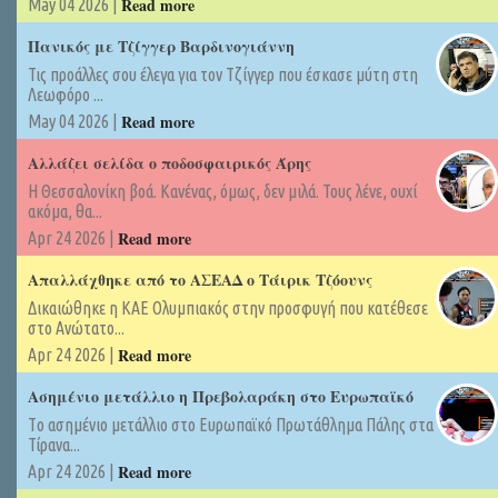
Read more
May 04 2026 |
Πανικός με Τζίγγερ Βαρδινογιάννη
Τις προάλλες σου έλεγα για τον Τζίγγερ που έσκασε μύτη στη
Λεωφόρο ...
Read more
May 04 2026 |
Αλλάζει σελίδα ο ποδοσφαιρικός Άρης
Η Θεσσαλονίκη βοά. Κανένας, όμως, δεν μιλά. Τους λένε, ουχί
ακόμα, θα...
Read more
Apr 24 2026 |
Απαλλάχθηκε από το ΑΣΕΑΔ ο Τάιρικ Τζόουνς
Δικαιώθηκε η ΚΑΕ Ολυμπιακός στην προσφυγή που κατέθεσε
στο Ανώτατο...
Read more
Apr 24 2026 |
Ασημένιο μετάλλιο η Πρεβολαράκη στο Ευρωπαϊκό
Tο ασημένιο μετάλλιο στο Ευρωπαϊκό Πρωτάθλημα Πάλης στα
Τίρανα...
Read more
Apr 24 2026 |