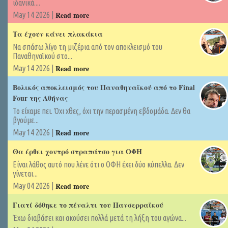
ιδανικά....
Read more
May 14 2026 |
Τα έχουν κάνει πλακάκια
Να σπάσω λίγο τη μιζέρια από τον αποκλεισμό του
Παναθηναϊκού στο...
Read more
May 14 2026 |
Βολικός αποκλεισμός του Παναθηναϊκού από το Final
Four της Αθήνας
Το είχαμε πει. Όχι χθες, όχι την περασμένη εβδομάδα. Δεν θα
βγούμε...
Read more
May 14 2026 |
Θα έρθει χοντρό στραπάτσο για ΟΦΗ
Είναι λάθος αυτό που λένε ότι ο ΟΦΗ έχει δύο κύπελλα. Δεν
γίνεται...
Read more
May 04 2026 |
Γιατί δόθηκε το πέναλτι του Πανσερραϊκού
Έχω διαβάσει και ακούσει πολλά μετά τη λήξη του αγώνα...