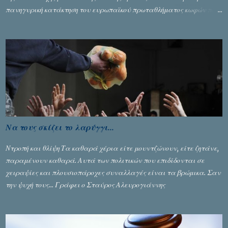
πανηγυρική κατάκτηση του ευρωπαϊκού πρωταθλήματος κωφών που
διεξήχθη στη Θεσσανολίκη τις προηγουμενες ημέρες. Πίσω από την
λάμψη και την αποθέωση που γνώρισαν τα κορίτσια της Αθηνάς
Ζέρβα με την πορεία τους που ολοκληρώθηκε με τη νίκη τους στον
τελικό επί της Λιθουανίας, υπάρχουν και τα δυσάρεστα. Τα πολύ
δυσάρεστα...
Να τους σκίζει το λαρύγγι...
Ντροπή και θλίψη Τα καθαρά χέρια είτε μουντζώνουν, είτε ζητάνε,
παραμένουν καθαρά. Αυτά των πολιτικών που επιδίδονται σε
χειραψίες και πλουσιοπάροχες συναλλαγές είναι τα βρώμικα. Σαν
την ψυχή τους... Γράφει ο Σταύρος Αλευρογιάννης