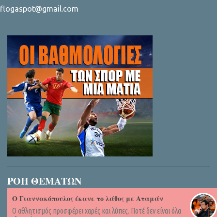
flogaspot@gmail.com
ΡΟΗ ΘΕΜΑΤΩΝ
Ο Γιαννακόπουλος έκανε το λάθος με Αταμάν
Ο αθλητισμός προσφέρει χαρές και λύπες. Ποτέ δεν είναι όλα