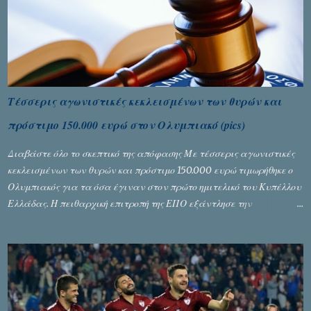
Τέσσερις αγωνιστικές κεκλεισμένων των θυρών και
πρόστιμο 150.000 ευρώ στον Ολυμπιακό (pics)
Διαβάστε όλο το σκεπτικό της απόφασης Με τέσσερις αγωνιστικές
κεκλεισμένων των θυρών και πρόστιμο 150.000 ευρώ τιμωρήθηκε ο
Ολυμπιακός για τα όσα έγιναν στον πρώτο ημιτελικό του Κυπέλλου
Ελλάδας. Η πειθαρχική επιτροπή της ΕΠΟ εξάντλησε την
αυστηρότητά της, περισσότερο λόγω του ντόρου που δημιούργησαν
τα ελεγχόμενα ΜΜΕ, αλλά σε κάθε περίπτωση δεν επέβαλε ποινή
αφαίρεσης βαθμών, όπως απαιτούσαν, αφού κάτι τέτοιο δεν ήταν
εφικτό, σύμφωνα με τα στοιχεία...