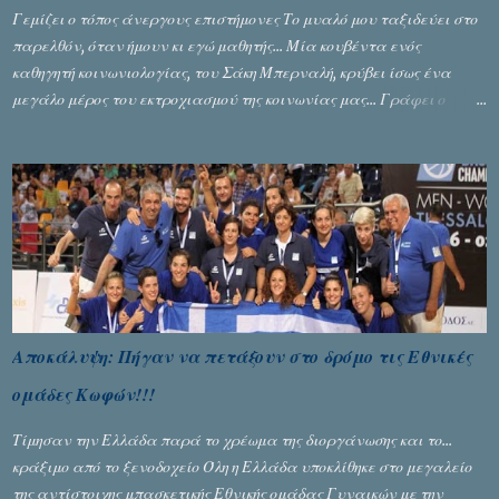
Γεμίζει ο τόπος άνεργους επιστήμονες Το μυαλό μου ταξιδεύει στο
παρελθόν, όταν ήμουν κι εγώ μαθητής... Μία κουβέντα ενός
καθηγητή κοινωνιολογίας, του Σάκη Μπερναλή, κρύβει ίσως ένα
μεγάλο μέρος του εκτροχιασμού της κοινωνίας μας... Γράφει ο
Σταύρος Αλευρογιάννης
Αποκάλυψη: Πήγαν να πετάξουν στο δρόμο τις Εθνικές
ομάδες Κωφών!!!
Τίμησαν την Ελλάδα παρά το χρέωμα της διοργάνωσης και το...
κράξιμο από το ξενοδοχείο Όλη η Ελλάδα υποκλίθηκε στο μεγαλείο
της αντίστοιχης μπασκετικής Εθνικής ομάδας Γυναικών με την