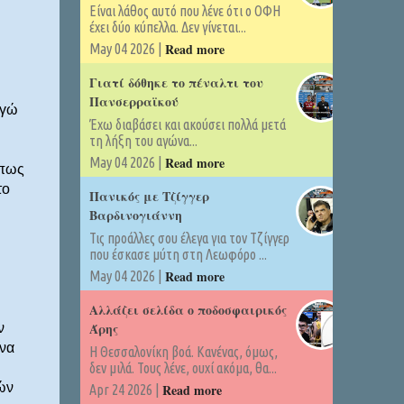
Είναι λάθος αυτό που λένε ότι ο ΟΦΗ
έχει δύο κύπελλα. Δεν γίνεται...
Read more
May 04 2026 |
Γιατί δόθηκε το πέναλτι του
Πανσερραϊκού
Εγώ
Έχω διαβάσει και ακούσει πολλά μετά
τη λήξη του αγώνα...
Read more
May 04 2026 |
όπως
το
Πανικός με Τζίγγερ
Βαρδινογιάννη
Τις προάλλες σου έλεγα για τον Τζίγγερ
που έσκασε μύτη στη Λεωφόρο ...
Read more
May 04 2026 |
Αλλάζει σελίδα ο ποδοσφαιρικός
Άρης
ν
 να
Η Θεσσαλονίκη βοά. Κανένας, όμως,
δεν μιλά. Τους λένε, ουχί ακόμα, θα...
ών
Read more
Apr 24 2026 |