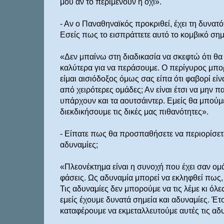
μου αν το περιμένουν ή όχι».
- Αν ο Παναθηναϊκός προκριθεί, έχει τη δυνατ
Εσείς πως το εισπράττετε αυτό το κομβικό σημε
«Δεν μπαίνω στη διαδικασία να σκεφτώ ότι θα
καλύτερα για να περάσουμε. Ο περίγυρος μπορει
είμαι αισιόδοξος όμως σας είπα ότι φαβορί ε
από χειρότερες ομάδες; Αν είναι έτσι να μην π
υπάρχουν και τα αουτσάιντερ. Εμείς θα μπούμε
διεκδικήσουμε τις δικές μας πιθανότητες».
- Είπατε πως θα προσπαθήσετε να περιορίσετε 
αδυναμίες;
«Πλεονέκτημα είναι η συνοχή που έχει σαν ομάδ
φάσεις. Ως αδυναμία μπορεί να εκληφθεί πως, 
Τις αδυναμίες δεν μπορούμε να τις λέμε κι όλε
εμείς έχουμε δυνατά σημεία και αδυναμίες. Έτσ
καταφέρουμε να εκμεταλλευτούμε αυτές τις αδ