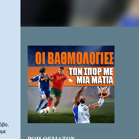
όβο,
ύμε
ΡΟΗ ΘΕΜΑΤΩΝ