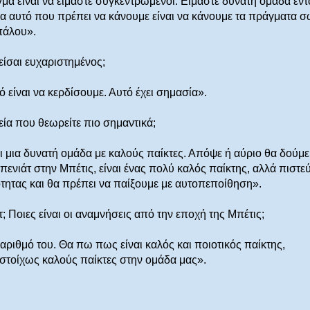
α είναι να είμαστε συγκεντρωμένοι. Ειμαστε δυνατή ομάδα εντ
άρα αυτό που πρέπει να κάνουμε είναι να κάνουμε τα πράγματα 
ιπάλου».
είσαι ευχαριστημένος;
 είναι να κερδίσουμε. Αυτό έχει σημασία».
ημεία που θεωρείτε πιο σημαντικά;
ι μια δυνατή ομάδα με καλούς παίκτες. Απόψε ή αύριο θα δούμε
Μπενιάτ στην Μπέτις, είναι ένας πολύ καλός παίκτης, αλλά πιστε
ότητας και θα πρέπει να παίξουμε με αυτοπεποίθηση».
τ; Ποιες είναι οι αναμνήσεις από την εποχή της Μπέτις;
αριθμό του. Θα πω πως είναι καλός και ποιοτικός παίκτης,
στοίχως καλούς παίκτες στην ομάδα μας».