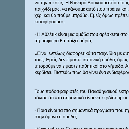
να την πιέσεις. Η Ντιναμό Βουκουρεστίου του
παιχνίδι μας, να κάνουμε αυτό που πρέπει και,
χέρι και θα πούμε μπράβο. Εμείς όμως πρέπει
καταφέρουμε».
- Η Αθλέτικ είναι μια ομάδα που αρέσκεται στο 
ατμόσφαιρα θα παίξει αύριο;
«Είναι εντελώς διαφορετικά τα παιχνίδια με 
τους. Εμείς δεν είμαστε ισπανική ομάδα, όμως
μπορούμε να είμαστε παθητικοί στο γήπεδο. Α
κερδίσει. Πιστεύω πως θα γίνει ένα ενδιαφέρον
Τους ποδοσφαιριστές του Παναθηναϊκού εκπρ
τόνισε ότι «το σημαντικό είναι να κερδίσουμε»
- Ποια είναι τα πιο σημαντικά πράγματα που πρ
στην άμυνα η ομάδα;