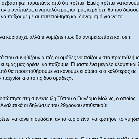
ς σεβάστηκε παραπάνω από ότι πρέπει. Εμείς πρέπει να κάνουμ
 αν ο αντίπαλος είναι καλύτερος και μας κερδίσει, θα του δώσου
 να παίξουμε με αυτοπεποίθηση και δυναμισμό για να τα
να κυριαρχεί, αλλά τι νομίζετε πως θα αντιμετωπίσει και σε τι
αυτά που συνηθίζουν αυτές οι ομάδες να παίζουν στα πρωταθλήμ
 κι εμάς μας αρέσει να παίζουμε. Είμαστε ένα μεγάλο κλαμπ και 
υτό θα προσπαθήσουμε να κάνουμε κι αύριο κι ο καλύτερος ας
 παιχνίδι κι από τις δυο ομάδες».
οσώπησε στη συνέντευξη Τύπου ο Γκιγέρμο Μολίνς, ο οποίος
. Αναλυτικά οι δηλώσεις του 29χρονου επιθετικού:
έπει να κάνει η ομάδα κι αν το κύριο είναι να κρατήσει το «μηδέ