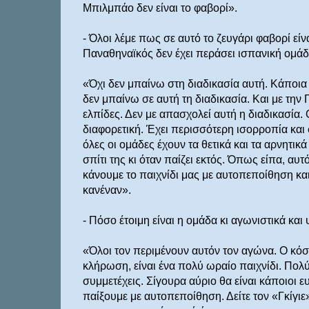
Μπιλμπάο δεν είναι το φαβορί».
- Όλοι λέμε πως σε αυτό το ζευγάρι φαβορί εί
Παναθηναϊκός δεν έχει περάσει ισπανική ομάδ
«Όχι δεν μπαίνω στη διαδικασία αυτή. Κάποια 
δεν μπαίνω σε αυτή τη διαδικασία. Και με την 
ελπίδες. Δεν με απασχολεί αυτή η διαδικασία. 
διαφορετική. Έχει περισσότερη ισορροπία κα
όλες οι ομάδες έχουν τα θετικά και τα αρνητικά
σπίτι της κι όταν παίζει εκτός. Όπως είπα, αυ
κάνουμε το παιχνίδι μας με αυτοπεποίθηση κα
κανέναν».
- Πόσο έτοιμη είναι η ομάδα κι αγωνιστικά κα
«Όλοι τον περιμένουν αυτόν τον αγώνα. Ο κόσμο
κλήρωση, είναι ένα πολύ ωραίο παιχνίδι. Πολύ
συμμετέχεις. Σίγουρα αύριο θα είναι κάποιοι ε
παίξουμε με αυτοπεποίθηση. Δείτε τον «Γκίγιε»