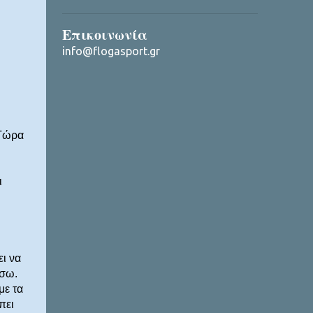
Επικοινωνία
info@flogasport.gr
 Τώρα
ι
ι να
ίσω.
με τα
πει