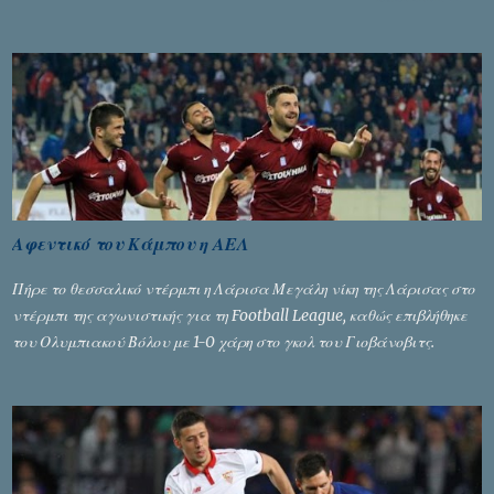
αυστηρότητά της, περισσότερο λόγω του ντόρου που δημιούργησαν
τα ελεγχόμενα ΜΜΕ, αλλά σε κάθε περίπτωση δεν επέβαλε ποινή
αφαίρεσης βαθμών, όπως απαιτούσαν, αφού κάτι τέτοιο δεν ήταν
εφικτό, σύμφωνα με τα στοιχεία...
Αφεντικό του Κάμπου η ΑΕΛ
Πήρε το θεσσαλικό ντέρμπι η Λάρισα Μεγάλη νίκη της Λάρισας στο
ντέρμπι της αγωνιστικής για τη Football League, καθώς επιβλήθηκε
του Ολυμπιακού Βόλου με 1-0 χάρη στο γκολ του Γιοβάνοβιτς.