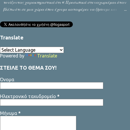
τονίζοντας χαρακτηριστικά ότι « Προσωπικά στεναχωριέμαι όταν
βλέπω ότι σε μια χώρα όπου έχουμε καταφέρει να ζήσουμε και
είναι ένα καλό παράδειγμα σε όλο τον κόσμο, να φτάνει στην
κατάσταση που έφθασε χθες. Νομίζω ότι η εικόνα που έχουμε
μεταδώσει είναι αρνητική ». Ο τενίστας Νο 1 στο παγκόσμιο τένις,
Translate
που βρίσκεται στο Πεκίνο για να αγωνιστεί στο Open ανέφερε: «
Παρακολούθησα τα γεγονότα με βαριά καρδιά. Με κάνει να
κλαίω, βλέποντας τη χώρα να έρχεται σε αυτή την κατάσταση. Η
Powered by
Translate
Καταλονία αισθάνεται πολύ ενωμένη. Υπήρξε ένα χάος που δεν
πρέπει να συμβεί στον αιώνα που είμαστε. Βρισκόμαστε σε μία
ΣΤΕΙΛΕ ΤΟ ΘΕΜΑ ΣΟΥ!
χώρα που ζούμε ειρηνικά στο τέλος της ημέρας. Αν και υπάρχουν
στιγμές που τα πάντα φαίνονται αδύνατα, δεν υπάρχει
Όνομα
συμφωνία, είναι πολύ απλό, πρέπει να την αναζητήσουμε. Ο
μοναδικός τρόπος για να επιτευχθεί είναι να μιλάμε, να μιλάνε οι
Ηλεκτρονικό ταχυδρομείο
*
δύο πλευρές που διαφωνούν και να προσπ...
Μήνυμα
*