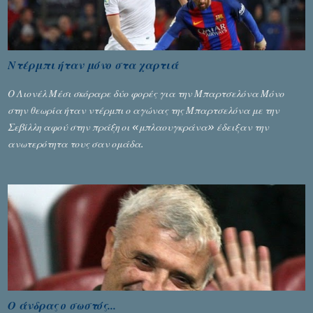
Ντέρμπι ήταν μόνο στα χαρτιά
Ο Λιονέλ Μέσι σκόραρε δύο φορές για την Μπαρτσελόνα Μόνο
στην θεωρία ήταν ντέρμπι ο αγώνας της Μπαρτσελόνα με την
Σεβίλλη αφού στην πράξη οι «μπλαουγκράνα» έδειξαν την
ανωτερότητα τους σαν ομάδα.
Ο άνδρας ο σωστός...