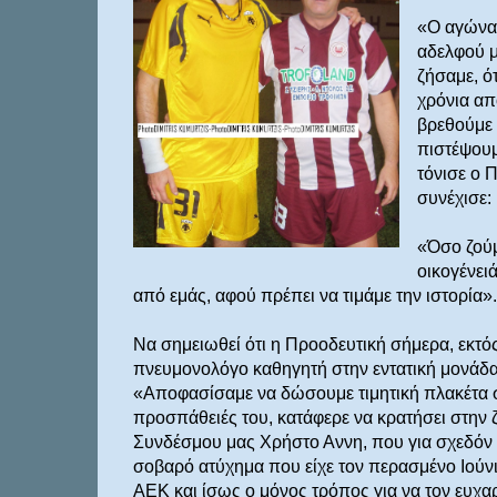
«Ο αγώνας
αδελφού μ
ζήσαμε, ό
χρόνια απ
βρεθούμε 
πιστέψουμ
τόνισε ο 
συνέχισε:
«Όσο ζούμ
οικογένειά
από εμάς, αφού πρέπει να τιμάμε την ιστορία».
Να σημειωθεί ότι η Προοδευτική σήμερα, εκτός
πνευμονολόγο καθηγητή στην εντατική μονάδα
«Αποφασίσαμε να δώσουμε τιμητική πλακέτα στο
προσπάθειές του, κατάφερε να κρατήσει στην ζ
Συνδέσμου μας Χρήστο Αννη, που για σχεδόν τ
σοβαρό ατύχημα που είχε τον περασμένο Ιούνιο.
ΑΕΚ και ίσως ο μόνος τρόπος για να τον ευχαρ