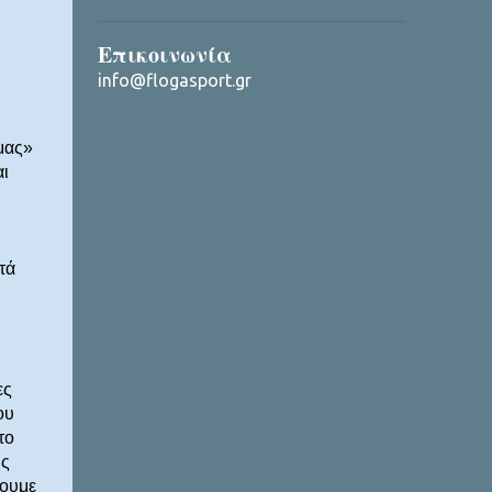
Επικοινωνία
info@flogasport.gr
μας»
ι
τά
ες
ου
το
ης
σουμε