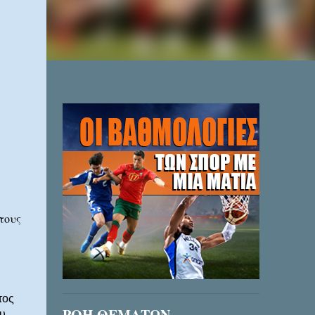
τους
τος
ΡΟΗ ΘΕΜΑΤΩΝ
υ