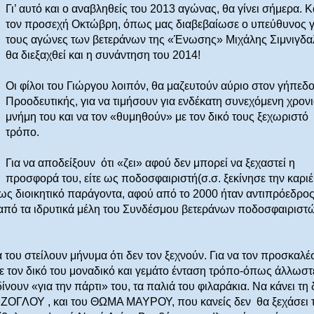
Γι’ αυτό και ο αναβληθείς του 2013 αγώνας, θα γίνει σήμερα. Κ
τον προσεχή Οκτώβρη, όπως μας διαβεβαίωσε ο υπεύθυνος γ
τους αγώνες των βετεράνων της «Ένωσης» Μιχάλης Σιμνιγδα
θα διεξαχθεί και η συνάντηση του 2014!
Οι φίλοι του Γιώργου λοιπόν, θα μαζευτούν αύριο στον γήπεδο
Προοδευτικής, για να τιμήσουν για ενδέκατη συνεχόμενη χρονι
μνήμη του και να τον «θυμηθούν» με τον δικό τους ξεχωριστό
τρόπο.
Για να αποδείξουν
ότι «ζει» αφού δεν μπορεί να ξεχαστεί η
προσφορά του, είτε ως ποδοσφαιριστή(σ.σ. ξεκίνησε την καρι
 ως διοικητικό παράγοντα, αφού από το 2000 ήταν αντιπρόεδρος
 από τα ιδρυτικά μέλη του Συνδέσμου βετεράνων ποδοσφαιριστ
 του στείλουν μήνυμα ότι δεν τον ξεχνούν. Για να τον προσκαλ
ι με τον δικό του μοναδικό και γεμάτο ένταση τρόπο-όπως άλλωστ
ίνουν «για την πάρτι» του, τα παλιά του φιλαράκια. Να κάνει τη 
ΖΟΓΛΟΥ , και του ΘΩΜΑ ΜΑΥΡΟΥ, που κανείς δεν
θα ξεχάσει 