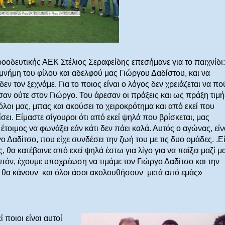
οδευτικής ΑΕΚ Στέλιος Σεραφείδης επεσήμανε για το παιχνίδι:
 μνήμη του φίλου και αδελφού μας Γιώργου Δαδίστου, και να
εν τον ξεχνάμε. Για το ποιος είναι ο λόγος δεν χρειάζεται να πο
αν ούτε στον Γιώργο. Του άρεσαν οι πράξεις και ως πράξη τιμή
όλοι μας, μπας και ακούσει το χειροκρότημα και από εκεί που
ίσει.
Είμαστε σίγουροι ότι από εκεί ψηλά που βρίσκεται, μας
ι έτοιμος να φωνάξει εάν κάτι δεν πάει καλά. Αυτός ο αγώνας, είν
ο Δαδίτσο, που είχε συνδέσει την ζωή του με τις δυο ομάδες. .Ε
 θα κατέβαινε από εκεί ψηλά έστω για λίγο για να παίξει μαζί μ
οιπόν, έχουμε υποχρέωση να τιμάμε τον Γιώργο Δαδίτσο και την
ι θα κάνουν
και όλοι άσοι ακολουθήσουν
μετά από εμάς»
ί ποιοι είναι αυτοί