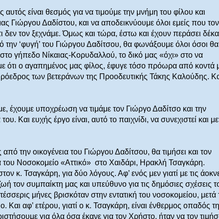
 αυτός είναι θεσμός για να τιμούμε την μνήμη του φίλου και
ας Γιώργου Δαδίστου, και να αποδεικνύουμε όλοι εμείς που τον
τι δεν τον ξεχνάμε. Όμως και τώρα, έστω και έχουν περάσει δέκα
ό την ‘φυγή’ του Γιώργου Δαδίτσου, θα φωνάξουμε όλοι όσοι θα
στο γήπεδο Νίκαιας-Κορυδαλλού, το δικό μας «όχι» στο να
ε ότι ο αγαπημένος μας φίλος, έφυγε τόσο πρόωρα από κοντά 
Πρόεδρος των βετεράνων της Προοδευτικής Τάκης Καλούδης. Κα
ε, έχουμε υποχρέωση να τιμάμε τον Γιώργο Δαδίτσο και την
 του. Και ευχής έργο είναι, αυτό το παιχνίδι, να συνεχιστεί και με
 από την οικογένεια του Γιώργου Δαδίτσου, θα τιμήσει και τον
 του Νοσοκομείο «Αττικό»
στο Χαιδάρι, Ηρακλή Τσαγκάρη.
ν κ. Τσαγκάρη, για δύο λόγους. Αφ’ ενός μεν γιατί με τις άοκν
ωή τον συμπαίκτη μας και υπεύθυνο για τις δημόσιες σχέσεις τ
έσσερις μήνες βρισκόταν στην εντατική του νοσοκομείου, μετά 
 Και αφ’ ετέρου, γιατί ο κ. Τσαγκάρη, είναι ένθερμος οπαδός τ
ιστήσουμε για όλα όσα έκανε για τον Χρήστο, ήταν να τον τιμή