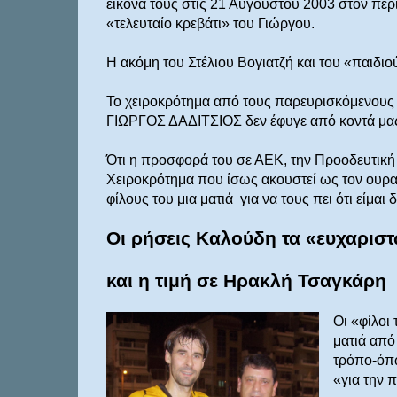
εικόνα τους στις 21 Αυγούστου 2003 στον περ
«τελευταίο κρεβάτι» του Γιώργου.
Η ακόμη του Στέλιου Βογιατζή και του «παιδι
Το χειροκρότημα από τους παρευρισκόμενους θα
ΓΙΩΡΓΟΣ ΔΑΔΙΤΣΙΟΣ δεν έφυγε από κοντά μα
Ότι η προσφορά του σε ΑΕΚ, την Προοδευτική 
Χειροκρότημα που ίσως ακουστεί ως τον ουραν
φίλους του μια ματιά
για να τους πει ότι είμα
Οι ρήσεις Καλούδη τα «ευχαρισ
και η τιμή σε Ηρακλή Τσαγκάρη
Οι «φίλοι
ματιά από 
τρόπο-όπω
«για την π