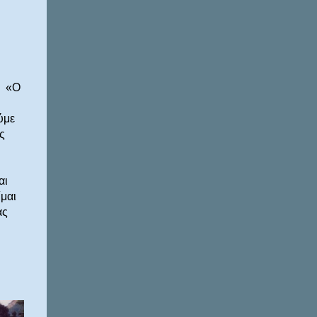
«Ο
ύμε
ς
αι
ίμαι
ας