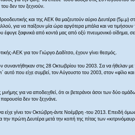
 του δεν τον ξεχνούν.
Προοδευτικής και της ΑΕΚ θα μαζευτούν αύριο Δευτέρα (5μ.μ) σ
λού, για να παίξουν μία ώρα αργότερα μπάλα και να τιμήσουν 
υ έφυγε ξαφνικά από κοντά μας από οξύ πνευμονικό οίδημα, σε
ικής-ΑΕΚ για τον Γιώργο Δαδίτσο, έχουν γίνει θεσμός.
ν συναντήθηκαν στις 28 Οκτωβρίου του 2003. Σα να ήθελαν με 
ι΄ αυτό που είχε συμβεί, τον Αύγουστο του 2003, στον «φίλο και
 μνήμης για να αποδειχθεί, ότι οι βετεράνοι άσοι των δύο ομάδ
ή παρουσία δεν τον ξεχνάνε.
 να είχε γίνει τον Οκτώβρη-άντε Νοέμβρη -του 2013. Επειδή όμω
ια την πρώτη Δευτέρα μετά την κοπή της πίτας των «κιτρινόμαυ