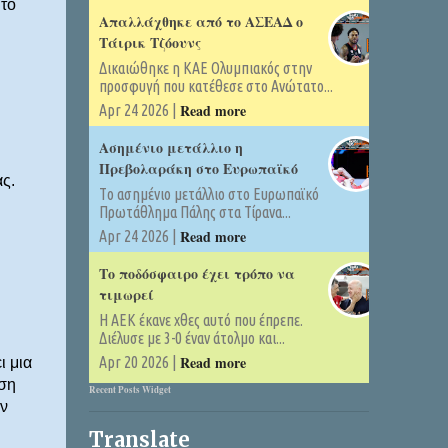
 το
Απαλλάχθηκε από το ΑΣΕΑΔ ο
Τάιρικ Τζόουνς
Δικαιώθηκε η ΚΑΕ Ολυμπιακός στην
προσφυγή που κατέθεσε στο Ανώτατο...
Read more
Apr 24 2026 |
Ασημένιο μετάλλιο η
Πρεβολαράκη στο Ευρωπαϊκό
ς.
Tο ασημένιο μετάλλιο στο Ευρωπαϊκό
Πρωτάθλημα Πάλης στα Τίρανα...
Read more
Apr 24 2026 |
Το ποδόσφαιρο έχει τρόπο να
τιμωρεί
Η ΑΕΚ έκανε χθες αυτό που έπρεπε.
Διέλυσε με 3-0 έναν άτολμο και...
Read more
Apr 20 2026 |
ι μια
αση
Recent Posts Widget
ν
Translate