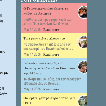
Ο Γιαννακόπουλος έκανε το
λάθος με Αταμάν
το
Ο αθλητισμός προσφέρει χαρές και
τη
λύπες. Ποτέ δεν είναι όλα ιδανικά....
Read more
May 14 2026 |
Τα έχουν κάνει πλακάκια
Να σπάσω λίγο τη μιζέρια από τον
αποκλεισμό του Παναθηναϊκού στο...
τον
Read more
May 14 2026 |
Βολικός αποκλεισμός του
Παναθηναϊκού από το Final Four
ων με
της Αθήνας
Το είχαμε πει. Όχι χθες, όχι την περασμένη
εβδομάδα. Δεν θα βγούμε...
ς η
Read more
May 14 2026 |
ρων»
Θα έρθει χοντρό στραπάτσο για
ΟΦΗ