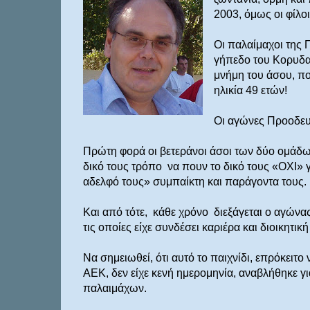
2003,
όμως οι φίλοι
Οι παλαίμαχοι της 
γήπεδο του Κορυδαλ
μνήμη του άσου, πο
ηλικία 49 ετών!
Οι αγώνες Προοδευτ
Πρώτη φορά οι βετεράνοι άσοι των δύο ομάδω
δικό τους τρόπο
να πουν το δικό τους «ΟΧΙ» γ
αδελφό τους» συμπαίκτη και παράγοντα τους.
Και από τότε,
κάθε χρόνο
διεξάγεται ο αγώνας
τις οποίες είχε συνδέσει καριέρα και διοικητικ
Να σημειωθεί, ότι αυτό το παιχνίδι, επρόκειτο
ΑΕΚ, δεν είχε κενή ημερομηνία, αναβλήθηκε γ
παλαιμάχων.