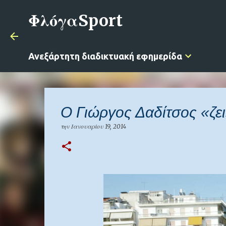
ΦλόγαSport
Ανεξάρτητη διαδικτυακή εφημερίδα
O Γιώργος Δαδίτσος «ζε
την
Ιανουαρίου 19, 2014