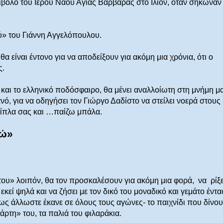
ίβολο του Ιερού Ναού Αγίας Βαρβάρας στο Ιλιον, όταν σήκωναν
ού» του Γιάννη Αγγελόπουλου.
 είναι έντονο για να αποδείξουν για ακόμη μια χρόνια, ότι ο
ς.
και το ελληνικό ποδόσφαιρο, θα μένει αναλλοίωτη στη μνήμη μα
ό, για να οδηγήσει τον Γιώργο Δαδίστο να στείλει νοερά στους
ι δίπλα σας και …παίζω μπάλα.
τώ»
 του» λοιπόν, θα τον προσκαλέσουν για ακόμη μια φορά,
να
ρίξε
εκεί ψηλά και να ζήσει με τον δικό του μοναδικό και γεμάτο έντ
ς άλλωστε έκανε σε όλους τους αγώνες- το παιχνίδι που δίνου
άρτη» του, τα παλιά του φιλαράκια.