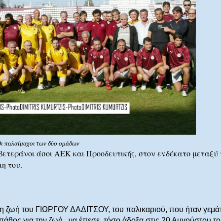
ι παλαίμαχοι των δύο ομάδων
 βετεράνοι άσοι ΑΕΚ και Προοδευτικής, στον ενδέκατο μεταξύ 
η του.
τη ζωή του ΓΙΩΡΓΟΥ ΔΑΔΙΤΣΟΥ, του παλικαριού, που ήταν γεμά
πάθος για την ζωή,
να έπεσε
τόσο άδοξα στις 20 Αυγούστου το