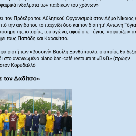
σφαιρικά ινδάλματα των παιδικών του χρόνων»
ει
τον Πρόεδρο του Αθλητικού Οργανισμού στον Δήμο Νίκαιας 
 την αιγίδα του το παιχνίδι όσο και τον διαιτητή Αντώνη Τόγια
τόσημη της ιστορίας του αγώνα, αφού ο κ. Τόγιας, «σφυρίζει» α
χει τους Παπάδη και Καρακίτσο.
σφαιριστή των «βυσσινί» Βασίλη Ξανθόπουλο, ο οποίος θα δεξι
ίδι στο ανανεωμένο
piano
bar
-
caf
é
restaurant
«Β&Β» (πρώην
6 στον Κορυδαλλό
ε τον Δαδίτσο»