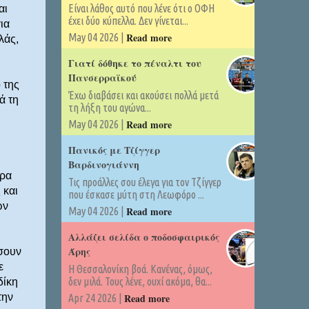
Είναι λάθος αυτό που λένε ότι ο ΟΦΗ
αι
έχει δύο κύπελλα. Δεν γίνεται...
ια
Read more
May 04 2026 |
λάς,
Γιατί δόθηκε το πέναλτι του
Πανσερραϊκού
 της
Έχω διαβάσει και ακούσει πολλά μετά
ά τη
τη λήξη του αγώνα...
Read more
May 04 2026 |
Πανικός με Τζίγγερ
Βαρδινογιάννη
έρα
Τις προάλλες σου έλεγα για τον Τζίγγερ
 και
που έσκασε μύτη στη Λεωφόρο ...
ών
Read more
May 04 2026 |
Αλλάζει σελίδα ο ποδοσφαιρικός
Άρης
έσουν
ε
Η Θεσσαλονίκη βοά. Κανένας, όμως,
δεν μιλά. Τους λένε, ουχί ακόμα, θα...
δίκη
την
Read more
Apr 24 2026 |