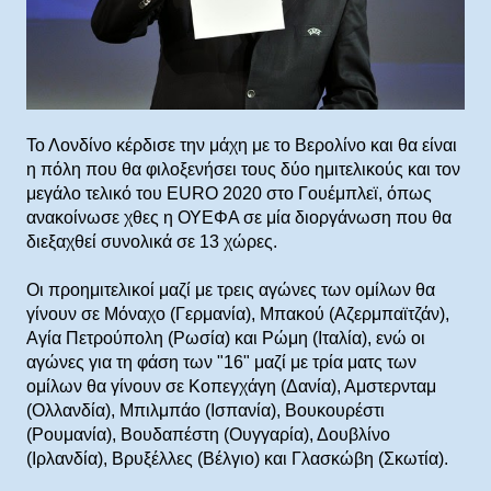
Το Λονδίνο κέρδισε την μάχη με το Βερολίνο και θα είναι
η πόλη που θα φιλοξενήσει τους δύο ημιτελικούς και τον
μεγάλο τελικό του EURO 2020 στο Γουέμπλεϊ, όπως
ανακοίνωσε χθες η ΟΥΕΦΑ σε μία διοργάνωση που θα
διεξαχθεί συνολικά σε 13 χώρες.
Οι προημιτελικοί μαζί με τρεις αγώνες των ομίλων θα
γίνουν σε Μόναχο (Γερμανία), Μπακού (Αζερμπαϊτζάν),
Αγία Πετρούπολη (Ρωσία) και Ρώμη (Ιταλία), ενώ οι
αγώνες για τη φάση των "16" μαζί με τρία ματς των
ομίλων θα γίνουν σε Κοπεγχάγη (Δανία), Αμστερνταμ
(Ολλανδία), Μπιλμπάο (Ισπανία), Βουκουρέστι
(Ρουμανία), Βουδαπέστη (Ουγγαρία), Δουβλίνο
(Ιρλανδία), Βρυξέλλες (Βέλγιο) και Γλασκώβη (Σκωτία).