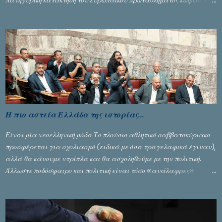
διεξήχθη στη Θεσσανολίκη τις προηγουμενες ημέρες. Πίσω από την
λάμψη και την αποθέωση που γνώρισαν τα κορίτσια της Αθηνάς
Ζέρβα με την πορεία τους που ολοκληρώθηκε με τη νίκη τους στον
τελικό επί της Λιθουανίας, υπάρχουν και τα δυσάρεστα. Τα πολύ
δυσάρεστα...
Η πιο αστεία Ελλάδα της ιστορίας...
Είναι μία νεοελληνική μόδα Το πλούσιο αθλητικό σαββατοκύριακο
προσφέρεται για σχολιασμό (ειδικά με όσα τραγελαφικά έγιναν),
αλλά θα κάνουμε ντρίπλα και θα ασχοληθούμε με την πολιτική.
Άλλωστε ποδόσφαιρο και πολιτική είναι τόσο «ανάλαφρες»
ενότητες που δίνουν τροφή για πικάντικες συζητήσεις. Του Σταύρου
Αλευρογιάννη