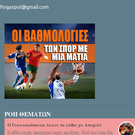
flogaspot@gmail.com
ΡΟΗ ΘΕΜΑΤΩΝ
Ο Γιαννακόπουλος έκανε το λάθος με Αταμάν
Ο αθλητισμός προσφέρει χαρές και λύπες. Ποτέ δεν είναι όλα