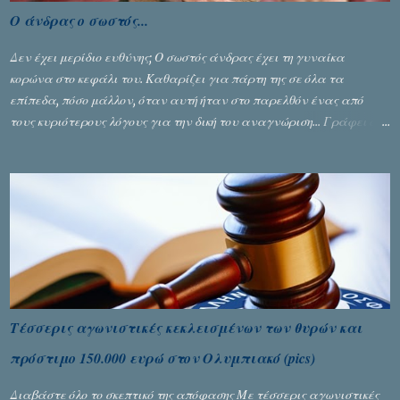
Ο άνδρας ο σωστός...
Δεν έχει μερίδιο ευθύνης; Ο σωστός άνδρας έχει τη γυναίκα
κορώνα στο κεφάλι του. Καθαρίζει για πάρτη της σε όλα τα
επίπεδα, πόσο μάλλον, όταν αυτή ήταν στο παρελθόν ένας από
τους κυριότερους λόγους για την δική του αναγνώριση... Γράφει ο
Σταύρος Αλευρογιάννης
Τέσσερις αγωνιστικές κεκλεισμένων των θυρών και
πρόστιμο 150.000 ευρώ στον Ολυμπιακό (pics)
Διαβάστε όλο το σκεπτικό της απόφασης Με τέσσερις αγωνιστικές