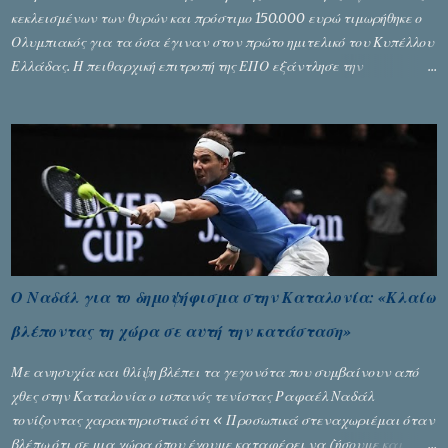
κεκλεισμένων των θυρών και πρόστιμο 150.000 ευρώ τιμωρήθηκε ο
Ολυμπιακός για τα όσα έγιναν στον πρώτο ημιτελικό του Κυπέλλου
Ελλάδας. Η πειθαρχική επιτροπή της ΕΠΟ εξάντλησε την
αυστηρότητά της, περισσότερο λόγω του ντόρου που δημιούργησαν
τα ελεγχόμενα ΜΜΕ, αλλά σε κάθε περίπτωση δεν επέβαλε ποινή
αφαίρεσης βαθμών, όπως απαιτούσαν, αφού κάτι τέτοιο δεν ήταν
εφικτό, σύμφωνα με τα στοιχεία...
Ο Ναδάλ για το δημοψήφισμα στην Καταλονία: «Κλαίω
βλέποντας τη χώρα σε αυτή την κατάσταση»
Με ανησυχία και θλίψη βλέπει τα γεγονότα που συμβαίνουν από
χθες στην Καταλονία ο ισπανός τενίστας Ραφαέλ Ναδάλ
τονίζοντας χαρακτηριστικά ότι « Προσωπικά στεναχωριέμαι όταν
βλέπω ότι σε μια χώρα όπου έχουμε καταφέρει να ζήσουμε και