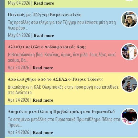
Read more
May 04 2026 |
Πανικός με Τζίγγερ Βαρδινογιάννη
Τις προάλλες σου έλεγα για τον Τζίγγερ που έσκασε μύτη στη
Λεωφόρο ...
Read more
May 04 2026 |
Αλλάζει σελίδα ο ποδοσφαιρικός Άρης
Η Θεσσαλονίκη βοά. Κανένας, όμως, δεν μιλά. Τους λένε, ουχί
ακόμα, θα...
Read more
Apr 24 2026 |
Απαλλάχθηκε από το ΑΣΕΑΔ ο Τάιρικ Τζόουνς
Δικαιώθηκε η ΚΑΕ Ολυμπιακός στην προσφυγή που κατέθεσε
στο Ανώτατο...
Read more
Apr 24 2026 |
Ασημένιο μετάλλιο η Πρεβολαράκη στο Ευρωπαϊκό
Tο ασημένιο μετάλλιο στο Ευρωπαϊκό Πρωτάθλημα Πάλης στα
Τίρανα...
Read more
Apr 24 2026 |