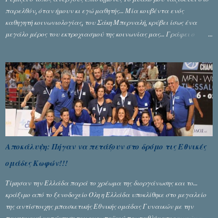
παρελθόν, όταν ήμουν κι εγώ μαθητής... Μία κουβέντα ενός
καθηγητή κοινωνιολογίας, του Σάκη Μπερναλή, κρύβει ίσως ένα
μεγάλο μέρος του εκτροχιασμού της κοινωνίας μας... Γράφει ο
Σταύρος Αλευρογιάννης
Αποκάλυψη: Πήγαν να πετάξουν στο δρόμο τις Εθνικές
ομάδες Κωφών!!!
Τίμησαν την Ελλάδα παρά το χρέωμα της διοργάνωσης και το...
κράξιμο από το ξενοδοχείο Όλη η Ελλάδα υποκλίθηκε στο μεγαλείο
της αντίστοιχης μπασκετικής Εθνικής ομάδας Γυναικών με την
πανηγυρική κατάκτηση του ευρωπαϊκού πρωταθλήματος κωφών που