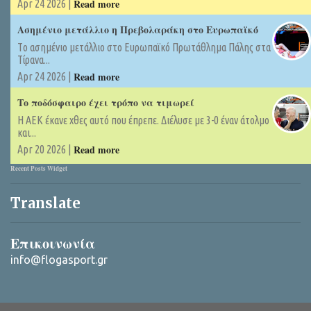
Read more
Apr 24 2026 |
Ασημένιο μετάλλιο η Πρεβολαράκη στο Ευρωπαϊκό
Tο ασημένιο μετάλλιο στο Ευρωπαϊκό Πρωτάθλημα Πάλης στα
Τίρανα...
Read more
Apr 24 2026 |
Το ποδόσφαιρο έχει τρόπο να τιμωρεί
Η ΑΕΚ έκανε χθες αυτό που έπρεπε. Διέλυσε με 3-0 έναν άτολμο
και...
Read more
Apr 20 2026 |
Recent Posts Widget
Translate
Επικοινωνία
info@flogasport.gr