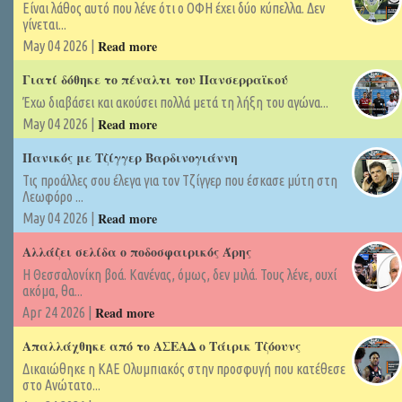
Είναι λάθος αυτό που λένε ότι ο ΟΦΗ έχει δύο κύπελλα. Δεν
γίνεται...
Read more
May 04 2026 |
Γιατί δόθηκε το πέναλτι του Πανσερραϊκού
Έχω διαβάσει και ακούσει πολλά μετά τη λήξη του αγώνα...
Read more
May 04 2026 |
Πανικός με Τζίγγερ Βαρδινογιάννη
Τις προάλλες σου έλεγα για τον Τζίγγερ που έσκασε μύτη στη
Λεωφόρο ...
Read more
May 04 2026 |
Αλλάζει σελίδα ο ποδοσφαιρικός Άρης
Η Θεσσαλονίκη βοά. Κανένας, όμως, δεν μιλά. Τους λένε, ουχί
ακόμα, θα...
Read more
Apr 24 2026 |
Απαλλάχθηκε από το ΑΣΕΑΔ ο Τάιρικ Τζόουνς
Δικαιώθηκε η ΚΑΕ Ολυμπιακός στην προσφυγή που κατέθεσε
στο Ανώτατο...