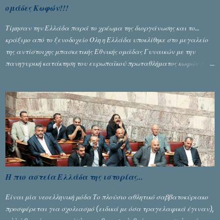
ομάδες Κωφών!!!
Τίμησαν την Ελλάδα παρά το χρέωμα της διοργάνωσης και το...
κράξιμο από το ξενοδοχείο Όλη η Ελλάδα υποκλίθηκε στο μεγαλείο
της αντίστοιχης μπασκετικής Εθνικής ομάδας Γυναικών με την
πανηγυρική κατάκτηση του ευρωπαϊκού πρωταθλήματος κωφών που
διεξήχθη στη Θεσσανολίκη τις προηγουμενες ημέρες. Πίσω από την
λάμψη και την αποθέωση που γνώρισαν τα κορίτσια της Αθηνάς
Ζέρβα με την πορεία τους που ολοκληρώθηκε με τη νίκη τους στον
τελικό επί της Λιθουανίας, υπάρχουν και τα δυσάρεστα. Τα πολύ
δυσάρεστα...
Η πιο αστεία Ελλάδα της ιστορίας...
Είναι μία νεοελληνική μόδα Το πλούσιο αθλητικό σαββατοκύριακο
προσφέρεται για σχολιασμό (ειδικά με όσα τραγελαφικά έγιναν),