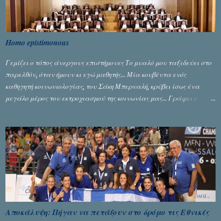
Homo epistimonous
Γεμίζει ο τόπος άνεργους επιστήμονες Το μυαλό μου ταξιδεύει στο
παρελθόν, όταν ήμουν κι εγώ μαθητής... Μία κουβέντα ενός
καθηγητή κοινωνιολογίας, του Σάκη Μπερναλή, κρύβει ίσως ένα
μεγάλο μέρος του εκτροχιασμού της κοινωνίας μας... Γράφει ο
Σταύρος Αλευρογιάννης
Αποκάλυψη: Πήγαν να πετάξουν στο δρόμο τις Εθνικές