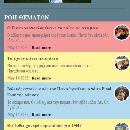
ΡΟΗ ΘΕΜΑΤΩΝ
Ο Γιαννακόπουλος έκανε το λάθος με Αταμάν
Ο αθλητισμός προσφέρει χαρές και λύπες. Ποτέ δεν είναι όλα
ιδανικά....
Read more
May 14 2026 |
Τα έχουν κάνει πλακάκια
Να σπάσω λίγο τη μιζέρια από τον αποκλεισμό του
Παναθηναϊκού στο...
Read more
May 14 2026 |
Βολικός αποκλεισμός του Παναθηναϊκού από το Final
Four της Αθήνας
Το είχαμε πει. Όχι χθες, όχι την περασμένη εβδομάδα. Δεν θα
βγούμε...
Read more
May 14 2026 |
Θα έρθει χοντρό στραπάτσο για ΟΦΗ