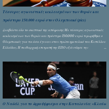
Τέσσερις αγωνιστικές κεκλεισμένων των θυρών και
πρόστιμο 150.000 ευρώ στον Ολυμπιακό (pics)
Διαβάστε όλο το σκεπτικό της απόφασης Με τέσσερις αγωνιστικές
κεκλεισμένων των θυρών και πρόστιμο 150.000 ευρώ τιμωρήθηκε ο
Ολυμπιακός για τα όσα έγιναν στον πρώτο ημιτελικό του Κυπέλλου
Ελλάδας. Η πειθαρχική επιτροπή της ΕΠΟ εξάντλησε την
αυστηρότητά της, περισσότερο λόγω του ντόρου που δημιούργησαν
τα ελεγχόμενα ΜΜΕ, αλλά σε κάθε περίπτωση δεν επέβαλε ποινή
αφαίρεσης βαθμών, όπως απαιτούσαν, αφού κάτι τέτοιο δεν ήταν
εφικτό, σύμφωνα με τα στοιχεία...
Ο Ναδάλ για το δημοψήφισμα στην Καταλονία: «Κλαίω