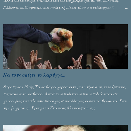
αλλά θα κάνουμε ντρίπλα και θα ασχοληθούμε με την πολιτική.
Άλλωστε ποδόσφαιρο και πολιτική είναι τόσο «ανάλαφρες»
ενότητες που δίνουν τροφή για πικάντικες συζητήσεις. Του Σταύρου
Αλευρογιάννη
Να τους σκίζει το λαρύγγι...
Ντροπή και θλίψη Τα καθαρά χέρια είτε μουντζώνουν, είτε ζητάνε,
παραμένουν καθαρά. Αυτά των πολιτικών που επιδίδονται σε
χειραψίες και πλουσιοπάροχες συναλλαγές είναι τα βρώμικα. Σαν
την ψυχή τους... Γράφει ο Σταύρος Αλευρογιάννης