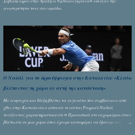
Σεβίλλη αφού στην πράξη οι «μπλαουγκράνα» έδειξαν την
ανωτερότητα τους σαν ομάδα.
Ο Ναδάλ για το δημοψήφισμα στην Καταλονία: «Κλαίω
βλέποντας τη χώρα σε αυτή την κατάσταση»
Με ανησυχία και θλίψη βλέπει τα γεγονότα που συμβαίνουν από
χθες στην Καταλονία ο ισπανός τενίστας Ραφαέλ Ναδάλ
τονίζοντας χαρακτηριστικά ότι « Προσωπικά στεναχωριέμαι όταν
βλέπω ότι σε μια χώρα όπου έχουμε καταφέρει να ζήσουμε και
είναι ένα καλό παράδειγμα σε όλο τον κόσμο, να φτάνει στην