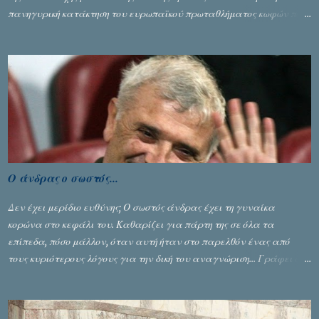
πανηγυρική κατάκτηση του ευρωπαϊκού πρωταθλήματος κωφών που
διεξήχθη στη Θεσσανολίκη τις προηγουμενες ημέρες. Πίσω από την
λάμψη και την αποθέωση που γνώρισαν τα κορίτσια της Αθηνάς
Ζέρβα με την πορεία τους που ολοκληρώθηκε με τη νίκη τους στον
τελικό επί της Λιθουανίας, υπάρχουν και τα δυσάρεστα. Τα πολύ
δυσάρεστα...
Ο άνδρας ο σωστός...
Δεν έχει μερίδιο ευθύνης; Ο σωστός άνδρας έχει τη γυναίκα
κορώνα στο κεφάλι του. Καθαρίζει για πάρτη της σε όλα τα
επίπεδα, πόσο μάλλον, όταν αυτή ήταν στο παρελθόν ένας από
τους κυριότερους λόγους για την δική του αναγνώριση... Γράφει ο
Σταύρος Αλευρογιάννης