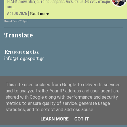
Η ΑΕΚ έκανε χθες αυτό που έπρεπε. Διέλυσε με 3-0 έναν άτολμο
και...
Read more
Apr 20 2026 |
Recent Posts Widget
Translate
Επικοινωνία
info@flogasport.gr
This site uses cookies from Google to deliver its services
and to analyze traffic. Your IP address and user-agent are
shared with Google along with performance and security
metrics to ensure quality of service, generate usage
Από το Blogger
statistics, and to detect and address abuse.
Copyright © 2025 ΦλόγαSport (flogasport.gr), All rights reserved
LEARN MORE
GOT IT