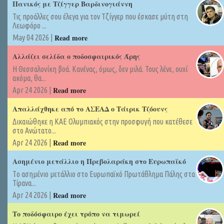
Πανικός με Τζίγγερ Βαρδινογιάννη
Τις προάλλες σου έλεγα για τον Τζίγγερ που έσκασε μύτη στη
Λεωφόρο ...
Read more
May 04 2026 |
Αλλάζει σελίδα ο ποδοσφαιρικός Άρης
Η Θεσσαλονίκη βοά. Κανένας, όμως, δεν μιλά. Τους λένε, ουχί
ακόμα, θα...
Read more
Apr 24 2026 |
Απαλλάχθηκε από το ΑΣΕΑΔ ο Τάιρικ Τζόουνς
Δικαιώθηκε η ΚΑΕ Ολυμπιακός στην προσφυγή που κατέθεσε
στο Ανώτατο...
Read more
Apr 24 2026 |
Ασημένιο μετάλλιο η Πρεβολαράκη στο Ευρωπαϊκό
Tο ασημένιο μετάλλιο στο Ευρωπαϊκό Πρωτάθλημα Πάλης στα
Τίρανα...
Read more
Apr 24 2026 |
Το ποδόσφαιρο έχει τρόπο να τιμωρεί