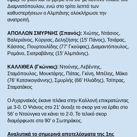
Διαμνατόπουλου, ενώ στο τρίτο λεπτό των
καθυστερήσεων ο Αλμπάνης ολοκλήρωσε την
ανατροπή.
ΑΠΟΛΛΩΝ ΣΜΥΡΝΗΣ (Σπανός):
Χιώτης, Ντάσιος,
Βαλεριάνος, Κύργιας, Δεληζήσης (15′ Πάνος), Τσιάρας,
Κάσσος, Πουρτουλίδης (77′ Γκούφας), Διαμαντόπουλος,
Ρομάνο, Σιατραβάνης (15′ Αλμπάνης).
ΚΑΛΛΙΘΕΑ (Γκώνιας):
Ντούνης, Λεβέντης,
Σταμόπουλος, Μουκτάρης, Πάτας, Γκίνη, Μπέλης, Μάκο
(76′ Κατσικογιάννης), Σμυρλής (66′ Ηλιάδης), Τσίπρας,
Σταματάκος
Ο Αχαρναϊκός έκανe πλάκα στην Καλλονή επικρατώντας
με 3-0. Ο Ψιάνος στο 21’ άνοιξε το σκορ για να έρθει στο
56’ ο Ντούνγκα να κάνει το 2-0. Το τελικό σκορ
διαμόρφωσε στο 90’ ο Σωτηράκος.
Αναλυτικά το σημερινά αποτελέσματα της 1ης