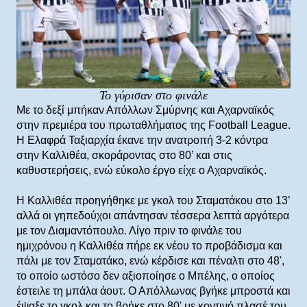
Το γύρισαν στο φινάλε
Με το δεξί μπήκαν Απόλλων Σμύρνης και Αχαρναϊκός
στην πρεμιέρα του πρωταθλήματος της Football League.
Η Ελαφρά Ταξιαρχία έκανε την ανατροπή 3-2 κόντρα
στην Καλλιθέα, σκοράροντας στο 80’ και στις
καθυστερήσεις, ενώ εύκολο έργο είχε ο Αχαρναϊκός.
Η Καλλιθέα προηγήθηκε με γκολ του Σταματάκου στο 13’
αλλά οι γηπεδούχοι απάντησαν τέσσερα λεπτά αργότερα
με τον Διαμαντόπουλο. Λίγο πριν το φινάλε του
ημιχρόνου η Καλλιθέα πήρε εκ νέου το προβάδισμα και
πάλι με τον Σταματάκο, ενώ κέρδισε και πέναλτι στο 48',
το οποίο ωστόσο δεν αξιοποίησε ο Μπέλης, ο οποίος
έστειλε τη μπάλα άουτ. Ο Απόλλωνας βγήκε μπροστά και
έψαξε το γκολ και το βρήκε στο 80' με κοντινό πλασέ του