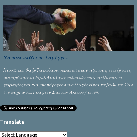
κατάσταση που έφθασε χθες. Νομίζω ότι η εικόνα που έχουμε
μεταδώσει είναι αρνητική ». Ο τενίστας Νο 1 στο παγκόσμιο τένις,
που βρίσκεται στο Πεκίνο για να αγωνιστεί στο Open ανέφερε: «
Παρακολούθησα τα γεγονότα με βαριά καρδιά. Με κάνει να
κλαίω, βλέποντας τη χώρα να έρχεται σε αυτή την κατάσταση. Η
Καταλονία αισθάνεται πολύ ενωμένη. Υπήρξε ένα χάος που δεν
πρέπει να συμβεί στον αιώνα που είμαστε. Βρισκόμαστε σε μία
χώρα που ζούμε ειρηνικά στο τέλος της ημέρας. Αν και υπάρχουν
Να τους σκίζει το λαρύγγι...
στιγμές που τα πάντα φαίνονται αδύνατα, δεν υπάρχει
συμφωνία, είναι πολύ απλό, πρέπει να την αναζητήσουμε. Ο
Ντροπή και θλίψη Τα καθαρά χέρια είτε μουντζώνουν, είτε ζητάνε,
μοναδικός τρόπος για να επιτευχθεί είναι να μιλάμε, να μιλάνε οι
παραμένουν καθαρά. Αυτά των πολιτικών που επιδίδονται σε
δύο πλευρές που διαφωνούν και να προσπ...
χειραψίες και πλουσιοπάροχες συναλλαγές είναι τα βρώμικα. Σαν
την ψυχή τους... Γράφει ο Σταύρος Αλευρογιάννης
Translate