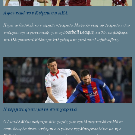
Αφεντικό του Κάμπου η ΑΕΛ
Πήρε το θεσσαλικό ντέρμπι η Λάρισα Μεγάλη νίκη της Λάρισας στο
ντέρμπι της αγωνιστικής για τη Football League, καθώς επιβλήθηκε
του Ολυμπιακού Βόλου με 1-0 χάρη στο γκολ του Γιοβάνοβιτς.
Ντέρμπι ήταν μόνο στα χαρτιά
Ο Λιονέλ Μέσι σκόραρε δύο φορές για την Μπαρτσελόνα Μόνο
στην θεωρία ήταν ντέρμπι ο αγώνας της Μπαρτσελόνα με την