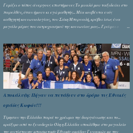
Γεμίζει ο τόπος άνεργους επιστήμονες Το μυαλό μου ταξιδεύει στο
παρελθόν, όταν ήμουν κι εγώ μαθητής... Μία κουβέντα ενός
καθηγητή κοινωνιολογίας, του Σάκη Μπερναλή, κρύβει ίσως ένα
μεγάλο μέρος του εκτροχιασμού της κοινωνίας μας... Γράφει ο
Σταύρος Αλευρογιάννης
Αποκάλυψη: Πήγαν να πετάξουν στο δρόμο τις Εθνικές
ομάδες Κωφών!!!
Τίμησαν την Ελλάδα παρά το χρέωμα της διοργάνωσης και το...
κράξιμο από το ξενοδοχείο Όλη η Ελλάδα υποκλίθηκε στο μεγαλείο
της αντίστοιχης μπασκετικής Εθνικής ομάδας Γυναικών με την