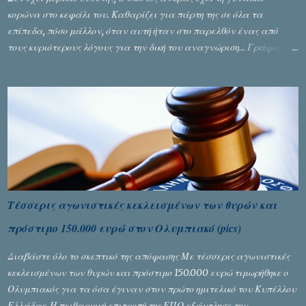
κορώνα στο κεφάλι του. Καθαρίζει για πάρτη της σε όλα τα
επίπεδα, πόσο μάλλον, όταν αυτή ήταν στο παρελθόν ένας από
τους κυριότερους λόγους για την δική του αναγνώριση... Γράφει ο
Σταύρος Αλευρογιάννης
Τέσσερις αγωνιστικές κεκλεισμένων των θυρών και
πρόστιμο 150.000 ευρώ στον Ολυμπιακό (pics)
Διαβάστε όλο το σκεπτικό της απόφασης Με τέσσερις αγωνιστικές
κεκλεισμένων των θυρών και πρόστιμο 150.000 ευρώ τιμωρήθηκε ο
Ολυμπιακός για τα όσα έγιναν στον πρώτο ημιτελικό του Κυπέλλου
Ελλάδας. Η πειθαρχική επιτροπή της ΕΠΟ εξάντλησε την