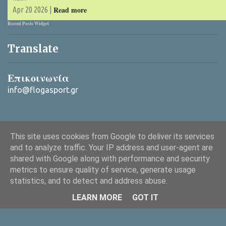
Read more
Apr 20 2026 |
Recent Posts Widget
Translate
Επικοινωνία
info@flogasport.gr
This site uses cookies from Google to deliver its services
and to analyze traffic. Your IP address and user-agent are
shared with Google along with performance and security
metrics to ensure quality of service, generate usage
Από το Blogger
statistics, and to detect and address abuse.
Copyright © 2025 ΦλόγαSport (flogasport.gr), All rights reserved
LEARN MORE
GOT IT