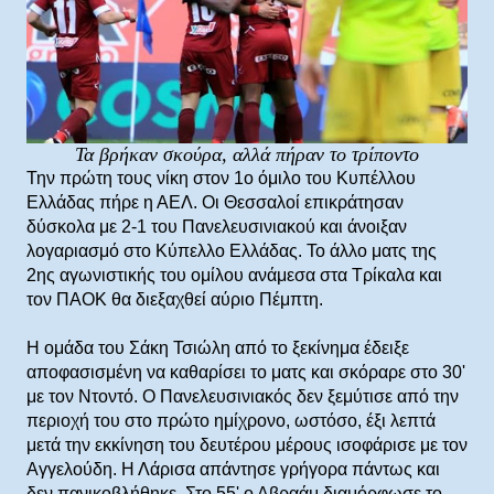
Τα βρήκαν σκούρα, αλλά πήραν το τρίποντο
Την πρώτη τους νίκη στον 1ο όμιλο του Κυπέλλου
Ελλάδας πήρε η ΑΕΛ. Οι Θεσσαλοί επικράτησαν
δύσκολα με 2-1 του Πανελευσινιακού και άνοιξαν
λογαριασμό στο Κύπελλο Ελλάδας. Το άλλο ματς της
2ης αγωνιστικής του ομίλου ανάμεσα στα Τρίκαλα και
τον ΠΑΟΚ θα διεξαχθεί αύριο Πέμπτη.
Η ομάδα του Σάκη Τσιώλη από το ξεκίνημα έδειξε
αποφασισμένη να καθαρίσει το ματς και σκόραρε στο 30'
με τον Ντοντό. Ο Πανελευσινιακός δεν ξεμύτισε από την
περιοχή του στο πρώτο ημίχρονο, ωστόσο, έξι λεπτά
μετά την εκκίνηση του δευτέρου μέρους ισοφάρισε με τον
Αγγελούδη. Η Λάρισα απάντησε γρήγορα πάντως και
δεν πανικοβλήθηκε. Στο 55' ο Αβραάμ διαμόρφωσε το