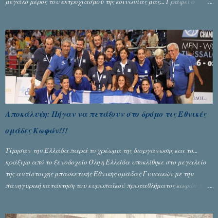
μεγάλο μέρος του εκτροχιασμού της κοινωνίας μας... Γράφει ο
Σταύρος Αλευρογιάννης
Αποκάλυψη: Πήγαν να πετάξουν στο δρόμο τις Εθνικές
ομάδες Κωφών!!!
Τίμησαν την Ελλάδα παρά το χρέωμα της διοργάνωσης και το...
κράξιμο από το ξενοδοχείο Όλη η Ελλάδα υποκλίθηκε στο μεγαλείο
της αντίστοιχης μπασκετικής Εθνικής ομάδας Γυναικών με την
πανηγυρική κατάκτηση του ευρωπαϊκού πρωταθλήματος κωφών που
διεξήχθη στη Θεσσανολίκη τις προηγουμενες ημέρες. Πίσω από την
λάμψη και την αποθέωση που γνώρισαν τα κορίτσια της Αθηνάς