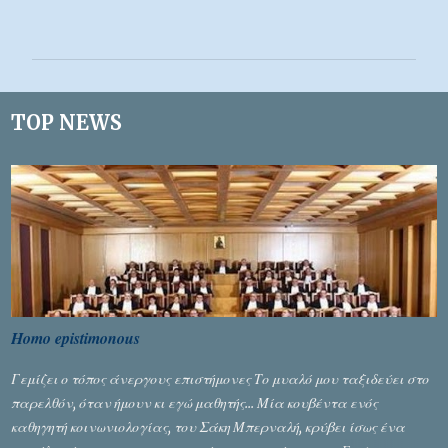
χ
ό
λ
ι
TOP NEWS
α
Homo epistimonous
Γεμίζει ο τόπος άνεργους επιστήμονες Το μυαλό μου ταξιδεύει στο
παρελθόν, όταν ήμουν κι εγώ μαθητής... Μία κουβέντα ενός
καθηγητή κοινωνιολογίας, του Σάκη Μπερναλή, κρύβει ίσως ένα