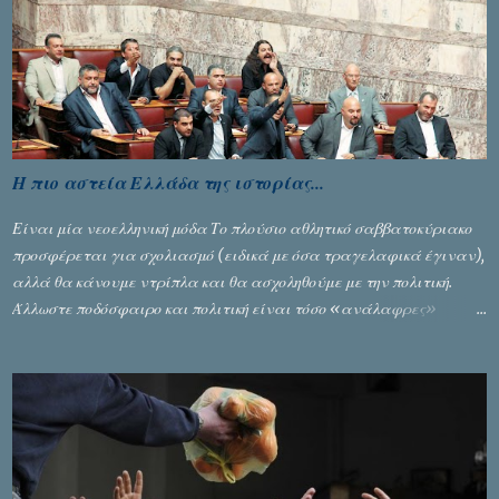
Ζέρβα με την πορεία τους που ολοκληρώθηκε με τη νίκη τους στον
τελικό επί της Λιθουανίας, υπάρχουν και τα δυσάρεστα. Τα πολύ
δυσάρεστα...
Η πιο αστεία Ελλάδα της ιστορίας...
Είναι μία νεοελληνική μόδα Το πλούσιο αθλητικό σαββατοκύριακο
προσφέρεται για σχολιασμό (ειδικά με όσα τραγελαφικά έγιναν),
αλλά θα κάνουμε ντρίπλα και θα ασχοληθούμε με την πολιτική.
Άλλωστε ποδόσφαιρο και πολιτική είναι τόσο «ανάλαφρες»
ενότητες που δίνουν τροφή για πικάντικες συζητήσεις. Του Σταύρου
Αλευρογιάννη