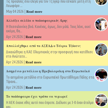
Τις προάλλες σου έλεγα για τον Τζίγγερ που έσκασε μύτη στη
Λεωφόρο ...
Read more
May 04 2026 |
Αλλάζει σελίδα ο ποδοσφαιρικός Άρης
Η Θεσσαλονίκη βοά. Κανένας, όμως, δεν μιλά. Τους λένε, ουχί
ακόμα, θα...
Read more
Apr 24 2026 |
Απαλλάχθηκε από το ΑΣΕΑΔ ο Τάιρικ Τζόουνς
Δικαιώθηκε η ΚΑΕ Ολυμπιακός στην προσφυγή που κατέθεσε
στο Ανώτατο...
Read more
Apr 24 2026 |
Ασημένιο μετάλλιο η Πρεβολαράκη στο Ευρωπαϊκό
Tο ασημένιο μετάλλιο στο Ευρωπαϊκό Πρωτάθλημα Πάλης στα
Τίρανα...
Read more
Apr 24 2026 |
Το ποδόσφαιρο έχει τρόπο να τιμωρεί
Η ΑΕΚ έκανε χθες αυτό που έπρεπε. Διέλυσε με 3-0 έναν άτολμο
και...