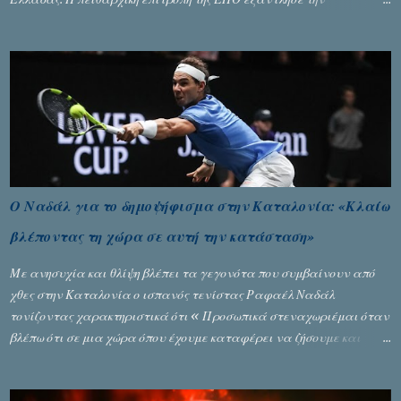
αυστηρότητά της, περισσότερο λόγω του ντόρου που δημιούργησαν
τα ελεγχόμενα ΜΜΕ, αλλά σε κάθε περίπτωση δεν επέβαλε ποινή
αφαίρεσης βαθμών, όπως απαιτούσαν, αφού κάτι τέτοιο δεν ήταν
εφικτό, σύμφωνα με τα στοιχεία...
Ο Ναδάλ για το δημοψήφισμα στην Καταλονία: «Κλαίω
βλέποντας τη χώρα σε αυτή την κατάσταση»
Με ανησυχία και θλίψη βλέπει τα γεγονότα που συμβαίνουν από
χθες στην Καταλονία ο ισπανός τενίστας Ραφαέλ Ναδάλ
τονίζοντας χαρακτηριστικά ότι « Προσωπικά στεναχωριέμαι όταν
βλέπω ότι σε μια χώρα όπου έχουμε καταφέρει να ζήσουμε και
είναι ένα καλό παράδειγμα σε όλο τον κόσμο, να φτάνει στην
κατάσταση που έφθασε χθες. Νομίζω ότι η εικόνα που έχουμε