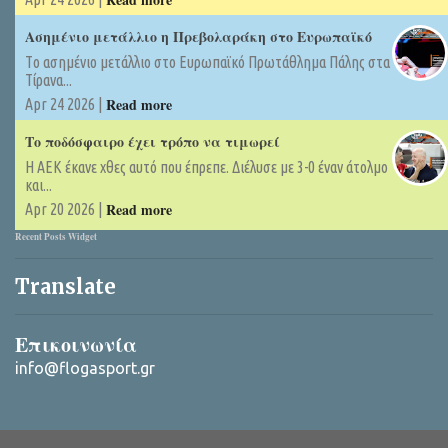
Ασημένιο μετάλλιο η Πρεβολαράκη στο Ευρωπαϊκό
Tο ασημένιο μετάλλιο στο Ευρωπαϊκό Πρωτάθλημα Πάλης στα
Τίρανα...
Read more
Apr 24 2026 |
Το ποδόσφαιρο έχει τρόπο να τιμωρεί
Η ΑΕΚ έκανε χθες αυτό που έπρεπε. Διέλυσε με 3-0 έναν άτολμο
και...
Read more
Apr 20 2026 |
Recent Posts Widget
Translate
Επικοινωνία
info@flogasport.gr