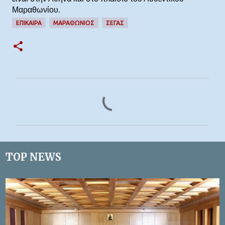
Μαραθωνίου.
ΕΠΊΚΑΙΡΑ
ΜΑΡΑΘΩΝΙΟΣ
ΣΕΓΑΣ
Σ
χ
ό
λ
ι
TOP NEWS
α