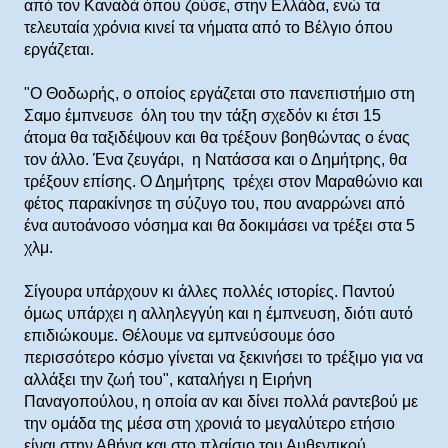
από τον Καναδά όπου ζούσε, στην Ελλάδα, ενώ τα
τελευταία χρόνια κινεί τα νήματα από το Βέλγιο όπου
εργάζεται.
"Ο Θοδωρής, ο οποίος εργάζεται στο πανεπιστήμιο στη
Σαμο έμπνευσε όλη του την τάξη σχεδόν κι έτσι 15
άτομα θα ταξιδέψουν και θα τρέξουν βοηθώντας ο ένας
τον άλλο. Ένα ζευγάρι, η Νατάσσα και ο Δημήτρης, θα
τρέξουν επίσης. Ο Δημήτρης τρέχει στον Μαραθώνιο και
φέτος παρακίνησε τη σύζυγο του, που αναρρώνει από
ένα αυτοάνοσο νόσημα και θα δοκιμάσει να τρέξει στα 5
χλμ.
Σίγουρα υπάρχουν κι άλλες πολλές ιστορίες. Παντού
όμως υπάρχει η αλληλεγγύη και η έμπνευση, διότι αυτό
επιδιώκουμε. Θέλουμε να εμπνεύσουμε όσο
περισσότερο κόσμο γίνεται να ξεκινήσει το τρέξιμο για να
αλλάξει την ζωή του", καταλήγει η Ειρήνη
Παναγοπούλου, η οποία αν και δίνει πολλά ραντεβού με
την ομάδα της μέσα στη χρονιά το μεγαλύτερο ετήσιο
είναι στην Αθήνα και στο πλαίσιο του Αυθεντικού