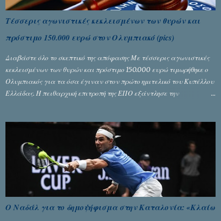
Τέσσερις αγωνιστικές κεκλεισμένων των θυρών και
πρόστιμο 150.000 ευρώ στον Ολυμπιακό (pics)
Διαβάστε όλο το σκεπτικό της απόφασης Με τέσσερις αγωνιστικές
κεκλεισμένων των θυρών και πρόστιμο 150.000 ευρώ τιμωρήθηκε ο
Ολυμπιακός για τα όσα έγιναν στον πρώτο ημιτελικό του Κυπέλλου
Ελλάδας. Η πειθαρχική επιτροπή της ΕΠΟ εξάντλησε την
αυστηρότητά της, περισσότερο λόγω του ντόρου που δημιούργησαν
τα ελεγχόμενα ΜΜΕ, αλλά σε κάθε περίπτωση δεν επέβαλε ποινή
αφαίρεσης βαθμών, όπως απαιτούσαν, αφού κάτι τέτοιο δεν ήταν
εφικτό, σύμφωνα με τα στοιχεία...
Ο Ναδάλ για το δημοψήφισμα στην Καταλονία: «Κλαίω