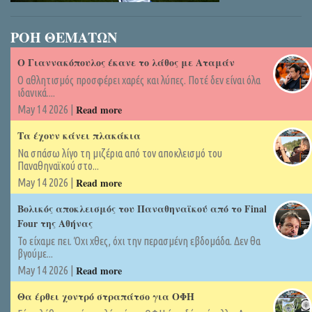
ΡΟΗ ΘΕΜΑΤΩΝ
Ο Γιαννακόπουλος έκανε το λάθος με Αταμάν
Ο αθλητισμός προσφέρει χαρές και λύπες. Ποτέ δεν είναι όλα
ιδανικά....
Read more
May 14 2026 |
Τα έχουν κάνει πλακάκια
Να σπάσω λίγο τη μιζέρια από τον αποκλεισμό του
Παναθηναϊκού στο...
Read more
May 14 2026 |
Βολικός αποκλεισμός του Παναθηναϊκού από το Final
Four της Αθήνας
Το είχαμε πει. Όχι χθες, όχι την περασμένη εβδομάδα. Δεν θα
βγούμε...
Read more
May 14 2026 |
Θα έρθει χοντρό στραπάτσο για ΟΦΗ