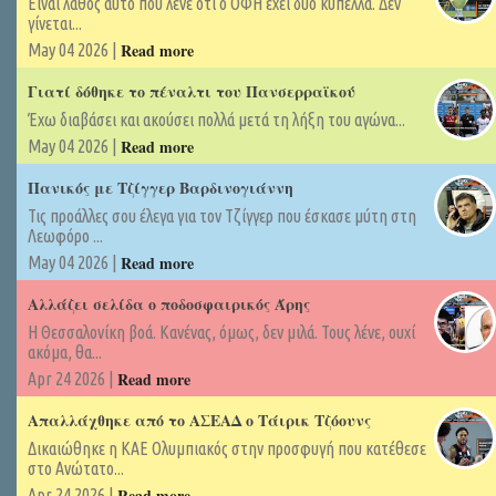
Είναι λάθος αυτό που λένε ότι ο ΟΦΗ έχει δύο κύπελλα. Δεν
γίνεται...
Read more
May 04 2026 |
Γιατί δόθηκε το πέναλτι του Πανσερραϊκού
Έχω διαβάσει και ακούσει πολλά μετά τη λήξη του αγώνα...
Read more
May 04 2026 |
Πανικός με Τζίγγερ Βαρδινογιάννη
Τις προάλλες σου έλεγα για τον Τζίγγερ που έσκασε μύτη στη
Λεωφόρο ...
Read more
May 04 2026 |
Αλλάζει σελίδα ο ποδοσφαιρικός Άρης
Η Θεσσαλονίκη βοά. Κανένας, όμως, δεν μιλά. Τους λένε, ουχί
ακόμα, θα...
Read more
Apr 24 2026 |
Απαλλάχθηκε από το ΑΣΕΑΔ ο Τάιρικ Τζόουνς
Δικαιώθηκε η ΚΑΕ Ολυμπιακός στην προσφυγή που κατέθεσε
στο Ανώτατο...
Read more
Apr 24 2026 |