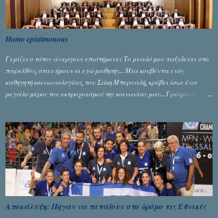
Homo epistimonous
Γεμίζει ο τόπος άνεργους επιστήμονες Το μυαλό μου ταξιδεύει στο
παρελθόν, όταν ήμουν κι εγώ μαθητής... Μία κουβέντα ενός
καθηγητή κοινωνιολογίας, του Σάκη Μπερναλή, κρύβει ίσως ένα
μεγάλο μέρος του εκτροχιασμού της κοινωνίας μας... Γράφει ο
Σταύρος Αλευρογιάννης
Αποκάλυψη: Πήγαν να πετάξουν στο δρόμο τις Εθνικές