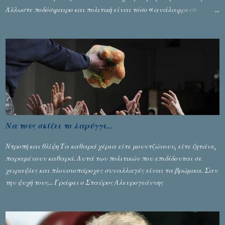
Άλλωστε ποδόσφαιρο και πολιτική είναι τόσο «ανάλαφρες»
ενότητες που δίνουν τροφή για πικάντικες συζητήσεις. Του Σταύρου
Αλευρογιάννη
Να τους σκίζει το λαρύγγι...
Ντροπή και θλίψη Τα καθαρά χέρια είτε μουντζώνουν, είτε ζητάνε,
παραμένουν καθαρά. Αυτά των πολιτικών που επιδίδονται σε
χειραψίες και πλουσιοπάροχες συναλλαγές είναι τα βρώμικα. Σαν
την ψυχή τους... Γράφει ο Σταύρος Αλευρογιάννης