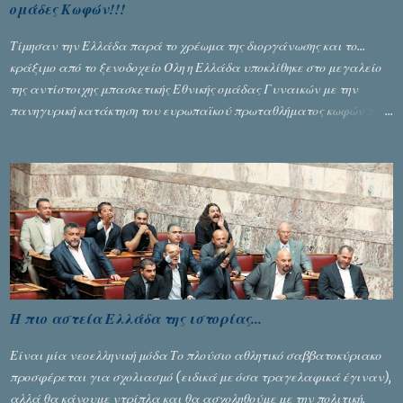
ομάδες Κωφών!!!
Τίμησαν την Ελλάδα παρά το χρέωμα της διοργάνωσης και το...
κράξιμο από το ξενοδοχείο Όλη η Ελλάδα υποκλίθηκε στο μεγαλείο
της αντίστοιχης μπασκετικής Εθνικής ομάδας Γυναικών με την
πανηγυρική κατάκτηση του ευρωπαϊκού πρωταθλήματος κωφών που
διεξήχθη στη Θεσσανολίκη τις προηγουμενες ημέρες. Πίσω από την
λάμψη και την αποθέωση που γνώρισαν τα κορίτσια της Αθηνάς
Ζέρβα με την πορεία τους που ολοκληρώθηκε με τη νίκη τους στον
τελικό επί της Λιθουανίας, υπάρχουν και τα δυσάρεστα. Τα πολύ
δυσάρεστα...
Η πιο αστεία Ελλάδα της ιστορίας...
Είναι μία νεοελληνική μόδα Το πλούσιο αθλητικό σαββατοκύριακο
προσφέρεται για σχολιασμό (ειδικά με όσα τραγελαφικά έγιναν),
αλλά θα κάνουμε ντρίπλα και θα ασχοληθούμε με την πολιτική.