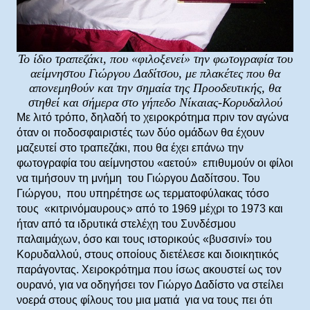
Το ίδιο τραπεζάκι, που «φιλοξενεί» την φωτογραφία του
αείμνηστου Γιώργου Δαδίτσου, με πλακέτες που θα
απονεμηθούν και την σημαία της Προοδευτικής, θα
στηθεί και σήμερα στο γήπεδο Νίκαιας-Κορυδαλλού
Με λιτό τρόπο, δηλαδή το χειροκρότημα πριν τον αγώνα
όταν οι ποδοσφαιριστές των δύο ομάδων θα έχουν
μαζευτεί στο τραπεζάκι, που θα έχει επάνω την
φωτογραφία του αείμνηστου «αετού» επιθυμούν οι φίλοι
να τιμήσουν τη μνήμη του Γιώργου Δαδίτσου. Του
Γιώργου, που υπηρέτησε ως τερματοφύλακας τόσο
τους «κιτρινόμαυρους» από το 1969 μέχρι το 1973 και
ήταν από τα ιδρυτικά στελέχη του Συνδέσμου
παλαιμάχων, όσο και τους ιστορικούς «βυσσινί» του
Κορυδαλλού, στους οποίους διετέλεσε και διοικητικός
παράγοντας. Χειροκρότημα που ίσως ακουστεί ως τον
ουρανό, για να οδηγήσει τον Γιώργο Δαδίστο να στείλει
νοερά στους φίλους του μια ματιά για να τους πει ότι