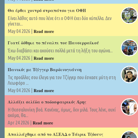
Θα έρθει χοντρό στραπάτσο για ΟΦΗ
Είναι λάθος αυτό που λένε ότι ο ΟΦΗ έχει δύο κύπελλα. Δεν
γίνεται...
Read more
May 04 2026 |
Γιατί δόθηκε το πέναλτι του Πανσερραϊκού
Έχω διαβάσει και ακούσει πολλά μετά τη λήξη του αγώνα...
Read more
May 04 2026 |
Πανικός με Τζίγγερ Βαρδινογιάννη
Τις προάλλες σου έλεγα για τον Τζίγγερ που έσκασε μύτη στη
Λεωφόρο ...
Read more
May 04 2026 |
Αλλάζει σελίδα ο ποδοσφαιρικός Άρης
Η Θεσσαλονίκη βοά. Κανένας, όμως, δεν μιλά. Τους λένε, ουχί
ακόμα, θα...
Read more
Apr 24 2026 |
Απαλλάχθηκε από το ΑΣΕΑΔ ο Τάιρικ Τζόουνς