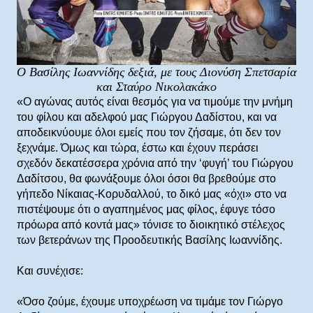
Ο Βασίλης Ιωαννίδης δεξιά, με τους Διονύση Σπετσαρία
και Σταύρο Νικολακάκο
«Ο αγώνας αυτός είναι θεσμός για να τιμούμε την μνήμη
του φίλου και αδελφού μας Γιώργου Δαδίστου, και να
αποδεικνύουμε όλοι εμείς που τον ζήσαμε, ότι δεν τον
ξεχνάμε. Όμως και τώρα, έστω και έχουν περάσει
σχεδόν δεκατέσσερα χρόνια από την ‘φυγή’ του Γιώργου
Δαδίτσου, θα φωνάξουμε όλοι όσοι θα βρεθούμε στο
γήπεδο Νίκαιας-Κορυδαλλού, το δικό μας «όχι» στο να
πιστέψουμε ότι ο αγαπημένος μας φίλος, έφυγε τόσο
πρόωρα από κοντά μας» τόνισε το διοικητικό στέλεχος
των βετεράνων της Προοδευτικής Βασίλης Ιωαννίδης.
Και συνέχισε:
«Όσο ζούμε, έχουμε υποχρέωση να τιμάμε τον Γιώργο