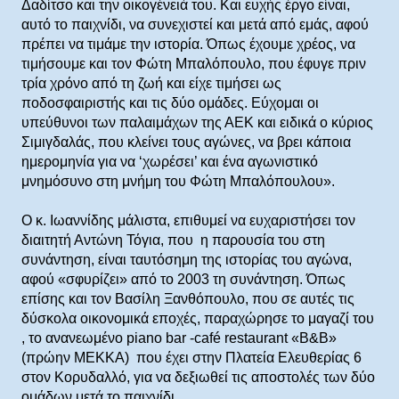
Δαδίτσο και την οικογένειά του. Και ευχής έργο είναι,
αυτό το παιχνίδι, να συνεχιστεί και μετά από εμάς, αφού
πρέπει να τιμάμε την ιστορία. Όπως έχουμε χρέος, να
τιμήσουμε και τον Φώτη Μπαλόπουλο, που έφυγε πριν
τρία χρόνο από τη ζωή και είχε τιμήσει ως
ποδοσφαιριστής και τις δύο ομάδες. Εύχομαι οι
υπεύθυνοι των παλαιμάχων της ΑΕΚ και ειδικά ο κύριος
Σιμιγδαλάς, που κλείνει τους αγώνες, να βρει κάποια
ημερομηνία για να ‘χωρέσει’ και ένα αγωνιστικό
μνημόσυνο στη μνήμη του Φώτη Μπαλόπουλου».
Ο κ. Ιωαννίδης μάλιστα, επιθυμεί να ευχαριστήσει τον
διαιτητή Αντώνη Τόγια, που η παρουσία του στη
συνάντηση, είναι ταυτόσημη της ιστορίας του αγώνα,
αφού «σφυρίζει» από το 2003 τη συνάντηση. Όπως
επίσης και τον Βασίλη Ξανθόπουλο, που σε αυτές τις
δύσκολα οικονομικά εποχές, παραχώρησε το μαγαζί του
, το ανανεωμένο piano bar -café restaurant «Β&Β»
(πρώην ΜΕΚΚΑ) που έχει στην Πλατεία Ελευθερίας 6
στον Κορυδαλλό, για να δεξιωθεί τις αποστολές των δύο
ομάδων μετά το παιχνίδι.