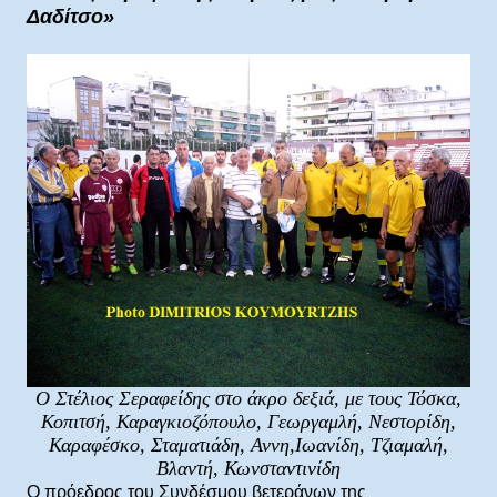
Δαδίτσο»
Ο Στέλιος Σεραφείδης στο άκρο δεξιά, με τους Τόσκα,
Κοπιτσή, Καραγκιοζόπουλο, Γεωργαμλή, Νεστορίδη,
Καραφέσκο, Σταματιάδη, Αννη,Ιωανίδη, Τζιαμαλή,
Βλαντή, Κωνσταντινίδη
Ο πρόεδρος του Συνδέσμου βετεράνων της