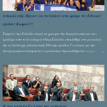
Αποκάλυψη: Πήγαν να πετάξουν στο δρόμο τις Εθνικές
ομάδες Κωφών!!!
Τίμησαν την Ελλάδα παρά το χρέωμα της διοργάνωσης και το...
κράξιμο από το ξενοδοχείο Όλη η Ελλάδα υποκλίθηκε στο μεγαλείο
της αντίστοιχης μπασκετικής Εθνικής ομάδας Γυναικών με την
πανηγυρική κατάκτηση του ευρωπαϊκού πρωταθλήματος κωφών που
διεξήχθη στη Θεσσανολίκη τις προηγουμενες ημέρες. Πίσω από την
λάμψη και την αποθέωση που γνώρισαν τα κορίτσια της Αθηνάς
Ζέρβα με την πορεία τους που ολοκληρώθηκε με τη νίκη τους στον
τελικό επί της Λιθουανίας, υπάρχουν και τα δυσάρεστα. Τα πολύ
δυσάρεστα...
Η πιο αστεία Ελλάδα της ιστορίας...