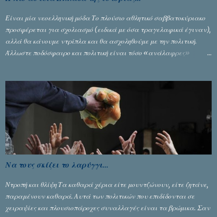
Είναι μία νεοελληνική μόδα Το πλούσιο αθλητικό σαββατοκύριακο
προσφέρεται για σχολιασμό (ειδικά με όσα τραγελαφικά έγιναν),
αλλά θα κάνουμε ντρίπλα και θα ασχοληθούμε με την πολιτική.
Άλλωστε ποδόσφαιρο και πολιτική είναι τόσο «ανάλαφρες»
ενότητες που δίνουν τροφή για πικάντικες συζητήσεις. Του Σταύρου
Αλευρογιάννη
Να τους σκίζει το λαρύγγι...
Ντροπή και θλίψη Τα καθαρά χέρια είτε μουντζώνουν, είτε ζητάνε,
παραμένουν καθαρά. Αυτά των πολιτικών που επιδίδονται σε
χειραψίες και πλουσιοπάροχες συναλλαγές είναι τα βρώμικα. Σαν