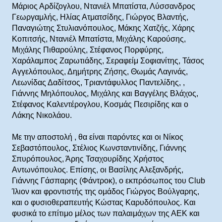
Μάριος Αρδίζογλου, Ντανιέλ Μπατίστα, Λύσσανδρος
Γεωργαμλής, Ηλίας Ατματσίδης, Γιώργος Βλαντής,
Παναγιώτης Στυλιανόπουλος, Μάκης Χατζής, Χάρης
Κοπιτσής, Ντανιέλ Μπατίστα, Μιχάλης Καρούσης,
Μιχάλης Πιθαρούλης, Στέφανος Πορφύρης,
Χαράλαμπος Ζαρωτιάδης, Σεραφείμ Σοφιανίτης, Τάσος
Αγγελόπουλος, Δημήτρης Ζήσης, Θωμάς Λαγινάς,
Λεωνίδας Δαδίτσος, Τριαντάφυλλος Παντελίδης, ,
Γιάννης Μηλόπουλος, Μιχάλης και Βαγγέλης Βλάχος,
Στέφανος Καλεντέρογλου, Κοσμάς Πεσιρίδης και ο
Λάκης Νικολάου.
Με την αποστολή , θα είναι παρόντες και οι Νίκος
Σεβαστόπουλος, Στέλιος Κωνσταντινίδης, Γιάννης
Σπυρόπουλος, Άρης Τσαχουρίδης Χρήστος
Αντωνόπουλος. Επίσης, οι Βασίλης Αλεξανδρής,
Γιάννης Γάσπαρης (Φάντροκ), ο εκπρόσωπος του Club
Ίλιον και φροντιστής της ομάδος Γιώργος Βούλγαρης,
και ο φυσιοθεραπευτής Κώστας Καρυδόπουλος. Και
φυσικά το επίτιμο μέλος των παλαιμάχων της ΑΕΚ και