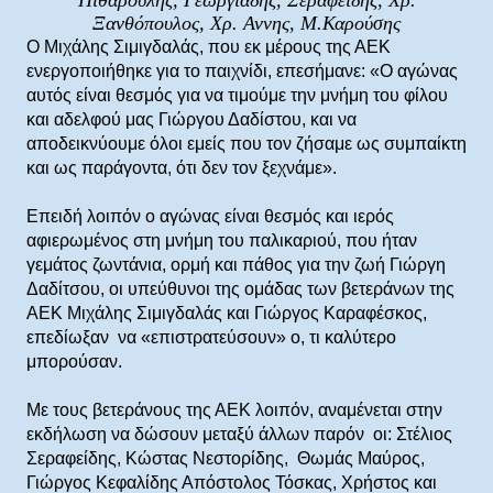
Πιθαρούλης, Γεωργιάδης, Σεραφείδης, Χρ.
Ξανθόπουλος, Χρ. Αννης, Μ.Καρούσης
Ο Μιχάλης Σιμιγδαλάς, που εκ μέρους της ΑΕΚ
ενεργοποιήθηκε για το παιχνίδι, επεσήμανε: «Ο αγώνας
αυτός είναι θεσμός για να τιμούμε την μνήμη του φίλου
και αδελφού μας Γιώργου Δαδίστου, και να
αποδεικνύουμε όλοι εμείς που τον ζήσαμε ως συμπαίκτη
και ως παράγοντα, ότι δεν τον ξεχνάμε».
Επειδή λοιπόν ο αγώνας είναι θεσμός και ιερός
αφιερωμένος στη μνήμη του παλικαριού, που ήταν
γεμάτος ζωντάνια, ορμή και πάθος για την ζωή Γιώργη
Δαδίτσου, οι υπεύθυνοι της ομάδας των βετεράνων της
ΑΕΚ Μιχάλης Σιμιγδαλάς και Γιώργος Καραφέσκος,
επεδίωξαν να «επιστρατεύσουν» ο, τι καλύτερο
μπορούσαν.
Με τους βετεράνους της ΑΕΚ λοιπόν, αναμένεται στην
εκδήλωση να δώσουν μεταξύ άλλων παρόν οι: Στέλιος
Σεραφείδης, Κώστας Νεστορίδης, Θωμάς Μαύρος,
Γιώργος Κεφαλίδης Απόστολος Τόσκας, Χρήστος και