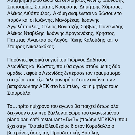
Χατζηδημητρίου αλλά και οι Χρήστος Άννης, Διονύσης
Σπετσαρίας, Σταμάτης Κουράσης, Δημήτρης Χόρτσας,
Αλέκος Λιθόπουλος. Ακόμη αναμένεται να δώσουν το
παρόν και οι Ιωάννης. Μανδρέκας, Ιωάννης
Αγγελόπουλος, Στέλιος Βογιατζής Σάββας. Παντελιδης,
Αλέκος Νταβέλης, Ιωάννης Δραγωνάκης, Χρήστος,
Παππας, Αναστάσιος Λαγός. Τάκης Καλούδης και ο
Σταύρος Νικολακάκος.
Παρόντες φυσικά οι γιοί του Γιώργου Δαδίτσου
Λεωνίδας και Κώστας, που θα αγωνιστούν με τις δύο
ομάδες , αφού ο Λεωνίδας ξεπέρασε τον τραυματισμό
στο χέρι, που είχε ‘κληρονομήσει’ στον αγώνα των
βετεράνων της ΑΕΚ στο Ναύπλιο, και η μητέρα τους
Σταυρούλα.
Το… τρίτο ημίχρονο του αγώνα θα παιχτεί όπως όλα
δειχνουν στον περιβάλλοντα χώρο του ανανεωμένου
piano bar -café restaurant «Β&Β» (πρώην ΜΕΚΚΑ) που
έχει στην Πλατεία Ελευθερίας 6 στον Κορυδαλλό ο
βετεράνος άσος της Προοδευτικής Βασίλης