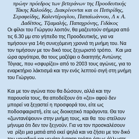
πρώην πρόεδρος των βετεράνων της Προοδευτικής
Τάκης Καλούδης. Διακρίνονται και οι Πεσιρίδης,
Σεραφείδης, Καλεντέρογλου, Παπαϊωάννου, Λ κ Α.
Δαδίτσος, Τζιαμαλής, Παπαχρόνης, Γιδάκος
Οι φίλοι του Γιώργου λοιπόν, θα μαζευτούν σήμερα από
τις 6.30 μμ στο γήπεδο της Προοδευτικής, για να
τιμήσουν για 14η συνεχόμενη χρονιά τη μνήμη του. Nα
τον τιμήσουν με τον δικό τους ξεχωριστό τρόπο. Και μια
ώρα αργότερα, θα τους μαζέψει ο διαιτητής Αντώνης
Τόγιας, που «σφυρίζει» από το 2003 τους αγώνες, για το
εναρκτήριο λάκτισμά και την ενός λεπτού σιγή στη μνήμη
του Γιώργου.
Και με τον αγώνα που θα δώσουν, αλλά και την
παρουσία τους, θα αποδείξουν ότι «ζει» αφού δεν
μπορεί να ξεχαστεί η προσφορά του, είτε ως
ποδοσφαιριστή, είτε ως διοικητικό παράγοντα. Θα τον
«ζωντανέψουν» στην μνήμη τους, και θα του στείλουν
μήνυμα ότι δεν τον ξεχνούν. Για να τον προσκαλέσουν
να ρίξει μια ματιά από εκεί ψηλά και να ζήσει με τον δικό
του μοναδικό και γεμάτο ένταση τρόπο-όπως άλλωστε