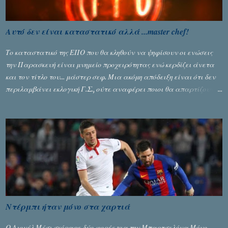
Αυτό δεν είναι καταστατικό αλλά ...master chef!
Το καταστατικό της ΕΠΟ που θα κληθούν να ψηφίσουν οι ενώσεις
την Παρασκευή είναι μνημείο προχειρότητας ενώ κερδίζει άνετα
και τον τίτλο του… μάστερ σεφ. Μια ακόμη απόδειξη είναι ότι δεν
περιλαμβάνει εκλογική Γ.Σ., ούτε αναφέρει ποιοι θα απαρτίζουν
την εκλογική επιτροπή. Αν υποθέσουμε ότι η εκλογική Γ.Σ.
κατατάσσεται στην έκτακτη οι ποδοσφαιρικές ενώσεις θα έχουν 2-
3 μέρες προθεσμία για να δηλώσουν τους υποψήφιους που
προτείνουν για το Δ.Σ. της Ομοσπονδίας! Sfyrigmata team
Ντέρμπι ήταν μόνο στα χαρτιά
Ο Λιονέλ Μέσι σκόραρε δύο φορές για την Μπαρτσελόνα Μόνο