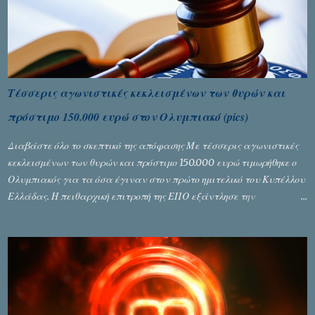
Τέσσερις αγωνιστικές κεκλεισμένων των θυρών και
πρόστιμο 150.000 ευρώ στον Ολυμπιακό (pics)
Διαβάστε όλο το σκεπτικό της απόφασης Με τέσσερις αγωνιστικές
κεκλεισμένων των θυρών και πρόστιμο 150.000 ευρώ τιμωρήθηκε ο
Ολυμπιακός για τα όσα έγιναν στον πρώτο ημιτελικό του Κυπέλλου
Ελλάδας. Η πειθαρχική επιτροπή της ΕΠΟ εξάντλησε την
αυστηρότητά της, περισσότερο λόγω του ντόρου που δημιούργησαν
τα ελεγχόμενα ΜΜΕ, αλλά σε κάθε περίπτωση δεν επέβαλε ποινή
αφαίρεσης βαθμών, όπως απαιτούσαν, αφού κάτι τέτοιο δεν ήταν
εφικτό, σύμφωνα με τα στοιχεία...