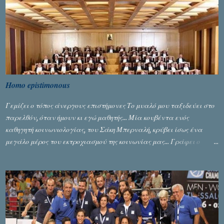
Homo epistimonous
Γεμίζει ο τόπος άνεργους επιστήμονες Το μυαλό μου ταξιδεύει στο
παρελθόν, όταν ήμουν κι εγώ μαθητής... Μία κουβέντα ενός
καθηγητή κοινωνιολογίας, του Σάκη Μπερναλή, κρύβει ίσως ένα
μεγάλο μέρος του εκτροχιασμού της κοινωνίας μας... Γράφει ο
Σταύρος Αλευρογιάννης