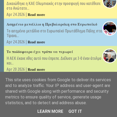
Δικαιώθηκε η ΚΑΕ Ολυμπιακός στην προσφυγή που κατέθεσε
στο Ανώτατο...
Read more
Apr 24 2026 |
Ασημένιο μετάλλιο η Πρεβολαράκη στο Ευρωπαϊκό
Tο ασημένιο μετάλλιο στο Ευρωπαϊκό Πρωτάθλημα Πάλης στα
Τίρανα...
Read more
Apr 24 2026 |
Το ποδόσφαιρο έχει τρόπο να τιμωρεί
Η ΑΕΚ έκανε χθες αυτό που έπρεπε. Διέλυσε με 3-0 έναν άτολμο
και...
Read more
Apr 20 2026 |
Recent Posts Widget
This site uses cookies from Google to deliver its services
and to analyze traffic. Your IP address and user-agent are
Translate
shared with Google along with performance and security
metrics to ensure quality of service, generate usage
statistics, and to detect and address abuse.
Επικοινωνία
info@flogasport.gr
LEARN MORE
GOT IT