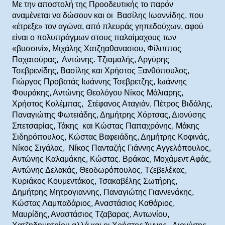
Με την αποστολή της Προοδευτικής το παρόν
αναμένεται να δώσουν και οι Βασίλης Ιωαννίδης, που
«έτρεξε» τον αγώνα, από πλευράς γηπεδούχων, αφού
είναι ο πολυπράγμων στους παλαίμαχους των
«βυσσινί», Μιχάλης Χατζηαθανασιου, Φίλιππος
Παχατούρας, Αντώνης. Τζιαμαλής, Αργύρης
Τσεβρενίδης, Βασίλης και Χρήστος Ξανθόπουλος,
Γιώργος Προβατάς Ιωάννης Τσεβρετζης, Ιωάννης
Φουράκης, Αντώνης Θεολόγου Νίκος Μάλιαρης,
Χρήστος Κολέμπας, Στέφανος Αταγιάν, Πέτρος Βιδάλης,
Παναγιώτης Φωτειάδης, Δημήτρης Χόρτσας, Διονύσης
Σπετσαρίας, Τάκης και Κώστας Παπαχρόνης, Μάκης
Σιδηρόπουλος, Κώστας Βαφειάδης, Δημήτρης Κοφινάς,
Νίκος Σιγάλας, Νίκος Πανταζής Γιάννης Αγγελόπουλος,
Αντώνης Καλαμάκης, Κώστας. Βράκας, Μοχάμεντ Αφάς,
Αντώνης Δελακάς, Θεοδωρόπουλος, Τζεβελέκας,
Κυριάκος Κουμεντάκος, Τσακαβέλης Σωτήρης,
Δημήτρης Μητρογιαννης, Παναγιώτης Γιαννενάκης,
Κώστας Λαμπαδάριος, Αναστάσιος Καθάριος,
Μαυρίδης, Αναστάσιος Τζαβαρας, Αντωνίου,