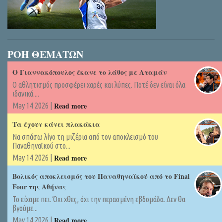
ΡΟΗ ΘΕΜΑΤΩΝ
Ο Γιαννακόπουλος έκανε το λάθος με Αταμάν
Ο αθλητισμός προσφέρει χαρές και λύπες. Ποτέ δεν είναι όλα
ιδανικά....
Read more
May 14 2026 |
Τα έχουν κάνει πλακάκια
Να σπάσω λίγο τη μιζέρια από τον αποκλεισμό του
Παναθηναϊκού στο...
Read more
May 14 2026 |
Βολικός αποκλεισμός του Παναθηναϊκού από το Final
Four της Αθήνας
Το είχαμε πει. Όχι χθες, όχι την περασμένη εβδομάδα. Δεν θα
βγούμε...
Read more
May 14 2026 |