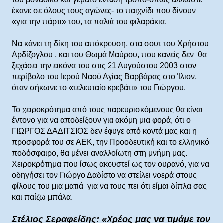
έκανε σε όλους τους αγώνες- το παιχνίδι που δίνουν
«για την πάρτι» του, τα παλιά του φιλαράκια.
Να κάνει τη δίκη του απόκρουση, στα σουτ του Χρήστου
Αρδίζογλου , και του Θωμά Μαύρου, που κανείς δεν θα
ξεχάσει την εικόνα του στις 21 Αυγούστου 2003 στον
περίβολο του Ιερού Ναού Αγίας Βαρβάρας στο Ίλιον,
όταν σήκωνε το «τελευταίο κρεβάτι» του Γιώργου.
Το χειροκρότημα από τους παρευρισκόμενους θα είναι
έντονο για να αποδείξουν για ακόμη μια φορά, ότι ο
ΓΙΩΡΓΟΣ ΔΑΔΙΤΣΙΟΣ δεν έφυγε από κοντά μας και η
προσφορά του σε ΑΕΚ, την Προοδευτική και το ελληνικό
ποδόσφαιρο, θα μένει αναλλοίωτη στη μνήμη μας.
Χειροκρότημα που ίσως ακουστεί ως τον ουρανό, για να
οδηγήσει τον Γιώργο Δαδίστο να στείλει νοερά στους
φίλους του μια ματιά για να τους πει ότι είμαι δίπλα σας
και παίζω μπάλα.
Στέλιος Σεραφείδης: «Χρέος μας να τιμάμε τον