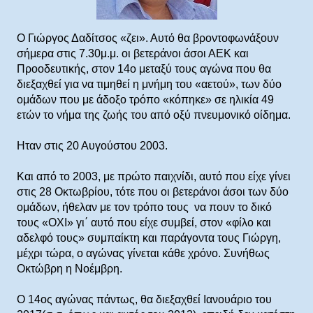
Ο Γιώργος Δαδίτσος «ζει». Αυτό θα βροντοφωνάξουν
σήμερα στις 7.30μ.μ. οι βετεράνοι άσοι ΑΕΚ και
Προοδευτικής, στον 14ο μεταξύ τους αγώνα που θα
διεξαχθεί για να τιμηθεί η μνήμη του «αετού», των δύο
ομάδων που με άδοξο τρόπο «κόπηκε» σε ηλικία 49
ετών το νήμα της ζωής του από οξύ πνευμονικό οίδημα.
Ηταν στις 20 Αυγούστου 2003.
Και από το 2003, με πρώτο παιχνίδι, αυτό που είχε γίνει
στις 28 Οκτωβρίου, τότε που οι βετεράνοι άσοι των δύο
ομάδων, ήθελαν με τον τρόπο τους να πουν το δικό
τους «ΟΧΙ» γι΄ αυτό που είχε συμβεί, στον «φίλο και
αδελφό τους» συμπαίκτη και παράγοντα τους Γιώργη,
μέχρι τώρα, ο αγώνας γίνεται κάθε χρόνο. Συνήθως
Οκτώβρη η Νοέμβρη.
Ο 14ος αγώνας πάντως, θα διεξαχθεί Ιανουάριο του