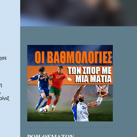
ησε
η
,
οίνιξ
ΡΟΗ ΘΕΜΑΤΩΝ