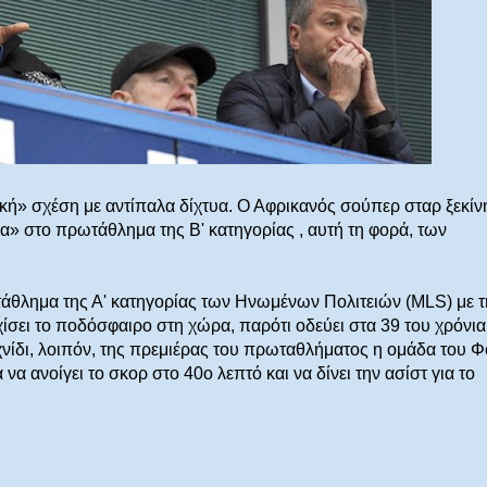
ική» σχέση με αντίπαλα δίχτυα. Ο Αφρικανός σούπερ σταρ ξεκίν
ια» στο πρωτάθλημα της Β' κατηγορίας , αυτή τη φορά, των
τάθλημα της Α' κατηγορίας των Ηνωμένων Πολιτειών (MLS) με τ
σει το ποδόσφαιρο στη χώρα, παρότι οδεύει στα 39 του χρόνια
ιχνίδι, λοιπόν, της πρεμιέρας του πρωταθλήματος η ομάδα του Φ
να ανοίγει το σκορ στο 40ο λεπτό και να δίνει την ασίστ για το