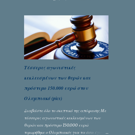
πλουσιοπάροχες συναλλαγές είναι τα
βρώμικα. Σαν την ψυχή τους... Γράφει ο
Σταύρος Αλευρογιάννης
Τέσσερις αγωνιστικές
κεκλεισμένων των θυρών και
πρόστιμο 150.000 ευρώ στον
Ολυμπιακό (pics)
Διαβάστε όλο το σκεπτικό της απόφασης Με
τέσσερις αγωνιστικές κεκλεισμένων των
θυρών και πρόστιμο 150.000 ευρώ
τιμωρήθηκε ο Ολυμπιακός για τα όσα έγιναν