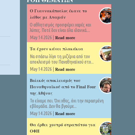
Ο Γιαννακόπουλος έκανε το
λάθος με Αταμάν
Ο αθλητισμός προσφέρει χαρές και
λύπες. Ποτέ δεν είναι όλα ιδανικά....
Read more
May 14 2026 |
Τα έχουν κάνει πλακάκια
Να σπάσω λίγο τη μιζέρια από τον
αποκλεισμό του Παναθηναϊκού στο...
Read more
May 14 2026 |
Βολικός αποκλεισμός του
Παναθηναϊκού από το Final Four
της Αθήνας
Το είχαμε πει. Όχι χθες, όχι την περασμένη
εβδομάδα. Δεν θα βγούμε...
Read more
May 14 2026 |
Θα έρθει χοντρό στραπάτσο για
ΟΦΗ