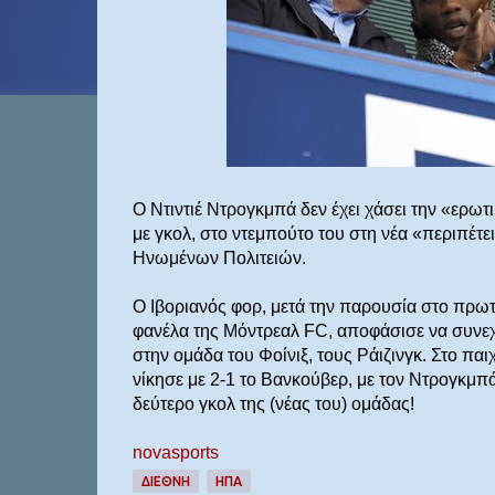
Ο Ντιντιέ Ντρογκμπά δεν έχει χάσει την «ερωτ
με γκολ, στο ντεμπούτο του στη νέα «περιπέτε
Ηνωμένων Πολιτειών.
Ο Ιβοριανός φορ, μετά την παρουσία στο πρω
φανέλα της Μόντρεαλ FC, αποφάσισε να συνεχί
στην ομάδα του Φοίνιξ, τους Ράιζινγκ. Στο πα
νίκησε με 2-1 το Βανκούβερ, με τον Ντρογκμπά 
δεύτερο γκολ της (νέας του) ομάδας!
novasports
ΔΙΕΘΝΉ
ΗΠΑ