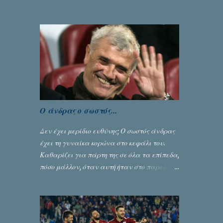
στον πρώτο ημιτελικό του Κυπέλλου
Ελλάδας. Η πειθαρχική επιτροπή της ΕΠΟ
εξάντλησε την αυστηρότητά της,
περισσότερο λόγω του ντόρου που
δημιούργησαν τα ελεγχόμενα ΜΜΕ, αλλά
σε κάθε περίπτωση δεν επέβαλε ποινή
αφαίρεσης βαθμών, όπως απαιτούσαν,
αφού κάτι τέτοιο δεν ήταν εφικτό, σύμφωνα
με τα στοιχεία...
Ο άνδρας ο σωστός...
Δεν έχει μερίδιο ευθύνης; Ο σωστός άνδρας
έχει τη γυναίκα κορώνα στο κεφάλι του.
Καθαρίζει για πάρτη της σε όλα τα επίπεδα,
πόσο μάλλον, όταν αυτή ήταν στο παρελθόν
ένας από τους κυριότερους λόγους για την
δική του αναγνώριση... Γράφει ο Σταύρος
Αλευρογιάννης