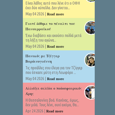
Είναι λάθος αυτό που λένε ότι ο ΟΦΗ
έχει δύο κύπελλα. Δεν γίνεται...
Read more
May 04 2026 |
Γιατί δόθηκε το πέναλτι του
Πανσερραϊκού
Έχω διαβάσει και ακούσει πολλά μετά
τη λήξη του αγώνα...
Read more
May 04 2026 |
Πανικός με Τζίγγερ
Βαρδινογιάννη
Τις προάλλες σου έλεγα για τον Τζίγγερ
που έσκασε μύτη στη Λεωφόρο ...
Read more
May 04 2026 |
Αλλάζει σελίδα ο ποδοσφαιρικός
Άρης
Η Θεσσαλονίκη βοά. Κανένας, όμως,
δεν μιλά. Τους λένε, ουχί ακόμα, θα...
Read more
Apr 24 2026 |