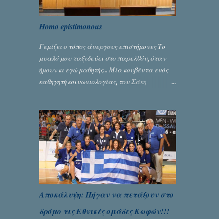
Homo epistimonous
Γεμίζει ο τόπος άνεργους επιστήμονες Το
μυαλό μου ταξιδεύει στο παρελθόν, όταν
ήμουν κι εγώ μαθητής... Μία κουβέντα ενός
καθηγητή κοινωνιολογίας, του Σάκη
Μπερναλή, κρύβει ίσως ένα μεγάλο μέρος
του εκτροχιασμού της κοινωνίας μας...
Γράφει ο Σταύρος Αλευρογιάννης
Αποκάλυψη: Πήγαν να πετάξουν στο
δρόμο τις Εθνικές ομάδες Κωφών!!!