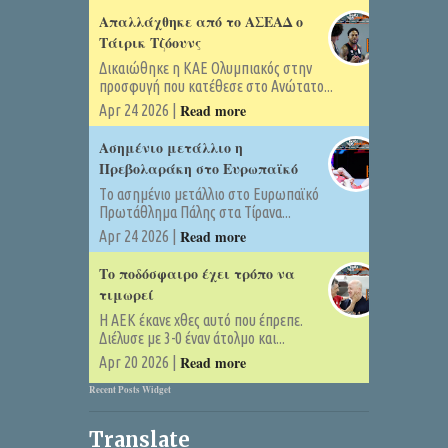
Απαλλάχθηκε από το ΑΣΕΑΔ ο
Τάιρικ Τζόουνς
Δικαιώθηκε η ΚΑΕ Ολυμπιακός στην
προσφυγή που κατέθεσε στο Ανώτατο...
Read more
Apr 24 2026 |
Ασημένιο μετάλλιο η
Πρεβολαράκη στο Ευρωπαϊκό
Tο ασημένιο μετάλλιο στο Ευρωπαϊκό
Πρωτάθλημα Πάλης στα Τίρανα...
Read more
Apr 24 2026 |
Το ποδόσφαιρο έχει τρόπο να
τιμωρεί
Η ΑΕΚ έκανε χθες αυτό που έπρεπε.
Διέλυσε με 3-0 έναν άτολμο και...
Read more
Apr 20 2026 |
Recent Posts Widget
Translate