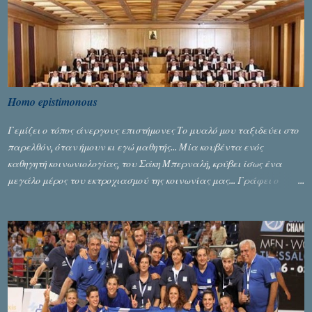
Homo epistimonous
Γεμίζει ο τόπος άνεργους επιστήμονες Το μυαλό μου ταξιδεύει στο
παρελθόν, όταν ήμουν κι εγώ μαθητής... Μία κουβέντα ενός
καθηγητή κοινωνιολογίας, του Σάκη Μπερναλή, κρύβει ίσως ένα
μεγάλο μέρος του εκτροχιασμού της κοινωνίας μας... Γράφει ο
Σταύρος Αλευρογιάννης