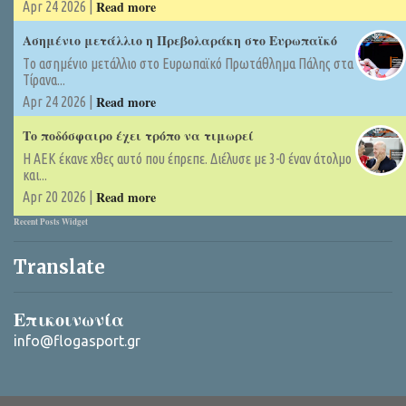
Read more
Apr 24 2026 |
Ασημένιο μετάλλιο η Πρεβολαράκη στο Ευρωπαϊκό
Tο ασημένιο μετάλλιο στο Ευρωπαϊκό Πρωτάθλημα Πάλης στα
Τίρανα...
Read more
Apr 24 2026 |
Το ποδόσφαιρο έχει τρόπο να τιμωρεί
Η ΑΕΚ έκανε χθες αυτό που έπρεπε. Διέλυσε με 3-0 έναν άτολμο
και...
Read more
Apr 20 2026 |
Recent Posts Widget
Translate
Επικοινωνία
info@flogasport.gr