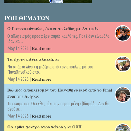
ΡΟΗ ΘΕΜΑΤΩΝ
Ο Γιαννακόπουλος έκανε το λάθος με Αταμάν
Ο αθλητισμός προσφέρει χαρές και λύπες. Ποτέ δεν είναι όλα
ιδανικά....
Read more
May 14 2026 |
Τα έχουν κάνει πλακάκια
Να σπάσω λίγο τη μιζέρια από τον αποκλεισμό του
Παναθηναϊκού στο...
Read more
May 14 2026 |
Βολικός αποκλεισμός του Παναθηναϊκού από το Final
Four της Αθήνας
Το είχαμε πει. Όχι χθες, όχι την περασμένη εβδομάδα. Δεν θα
βγούμε...
Read more
May 14 2026 |
Θα έρθει χοντρό στραπάτσο για ΟΦΗ