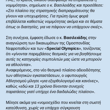
νομιμότητα», σημείωσε ο κ. Βασιλειάδης και προσέθεσε:
«Στο πλαίσιο της στρατηγικής διαπραγμάτευσης θα
γίνουν και υποχωρήσεις. Για πρώτη όμως φορά
επιβάλλεται καθεστώς νομιμότητας ακόμα και σε θέματα
όπως οι διαιτησίες, για να πάψουν να υπάρχουν σκιές
».
Στη συνέχεια, έμφαση έδωσε ο κ.
Βασιλειάδης
στην
αναγνώριση των δικαιωμάτων της Ομοσπονδίας
Νεφροπαθών και των «
Special Olympics
», τονίζοντας
ότι «
γίνονται παρεμβάσεις θεσμικές για να βοηθήσουμε
αυτές τις κατηγορίες συμπολιτών μας ώστε να μπορούν
να αθλούνται
».
Αναφερόμενος, στο νέο θεσμικό πλαίσιο αδειοδότησης
των αθλητικών εγκαταστάσεων, ο υφυπουργός
Αθλητισμού μίλησε «
για εξορθολογισμό και κανόνες
»,
καθώς «
εδώ και 13 χρόνια δίνονταν συνεχείς
παρατάσεις γιατί υπήρχε ένα δαιδαλώδες πλαίσιο
».
Μίλησε ακόμα για «
νομοσχέδιο που κινείται στη σωστή
κατεύθυνση, χωρίς να υπάρχει σύγκρουση