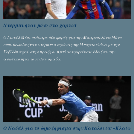
Ντέρμπι ήταν μόνο στα χαρτιά
Ο Λιονέλ Μέσι σκόραρε δύο φορές για την Μπαρτσελόνα Μόνο
στην θεωρία ήταν ντέρμπι ο αγώνας της Μπαρτσελόνα με την
Σεβίλλη αφού στην πράξη οι «μπλαουγκράνα» έδειξαν την
ανωτερότητα τους σαν ομάδα.
Ο Ναδάλ για το δημοψήφισμα στην Καταλονία: «Κλαίω