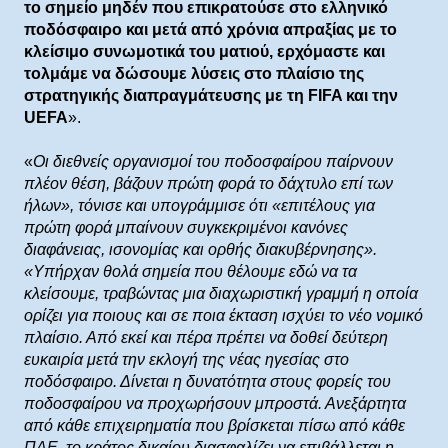
το σημείο μηδέν που επικρατούσε στο ελληνικό
ποδόσφαιρο και μετά από χρόνια απραξίας με το
κλείσιμο συνωμοτικά του ματιού, ερχόμαστε και
τολμάμε να δώσουμε λύσεις στο πλαίσιο της
στρατηγικής διαπραγμάτευσης με τη FIFA και την
UEFA
».
«
Οι διεθνείς οργανισμοί του ποδοσφαίρου παίρνουν
πλέον θέση, βάζουν πρώτη φορά το δάχτυλο επί των
ήλων», τόνισε και υπογράμμισε ότι «επιτέλους για
πρώτη φορά μπαίνουν συγκεκριμένοι κανόνες
διαφάνειας, ισονομίας και ορθής διακυβέρνησης».
«Υπήρχαν θολά σημεία που θέλουμε εδώ να τα
κλείσουμε, τραβώντας μια διαχωριστική γραμμή η οποία
ορίζει για ποιους και σε ποια έκταση ισχύει το νέο νομικό
πλαίσιο. Από εκεί και πέρα πρέπει να δοθεί δεύτερη
ευκαιρία μετά την εκλογή της νέας ηγεσίας στο
ποδόσφαιρο. Δίνεται η δυνατότητα στους φορείς του
ποδοσφαίρου να προχωρήσουν μπροστά. Ανεξάρτητα
από κάθε επιχειρηματία που βρίσκεται πίσω από κάθε
ΠΑΕ, το κράτος δικαίου διασφαλίζει να επιβάλλεται η