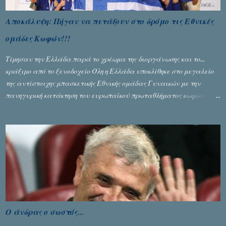
Αποκάλυψη: Πήγαν να πετάξουν στο δρόμο τις Εθνικές
ομάδες Κωφών!!!
Τίμησαν την Ελλάδα παρά το χρέωμα της διοργάνωσης και το...
κράξιμο από το ξενοδοχείο Όλη η Ελλάδα υποκλίθηκε στο μεγαλείο
της αντίστοιχης μπασκετικής Εθνικής ομάδας Γυναικών με την
πανηγυρική κατάκτηση του ευρωπαϊκού πρωταθλήματος κωφών που
διεξήχθη στη Θεσσανολίκη τις προηγουμενες ημέρες. Πίσω από την
λάμψη και την αποθέωση που γνώρισαν τα κορίτσια της Αθηνάς
Ζέρβα με την πορεία τους που ολοκληρώθηκε με τη νίκη τους στον
τελικό επί της Λιθουανίας, υπάρχουν και τα δυσάρεστα. Τα πολύ
δυσάρεστα...
Ο άνδρας ο σωστός...