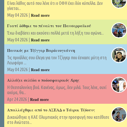
Είναι λάθος αυτό που λένε ότι ο ΟΦΗ έχει δύο κύπελλα. Δεν
γίνεται...
Read more
May 04 2026 |
Γιατί δόθηκε το πέναλτι του Πανσερραϊκού
Έχω διαβάσει και ακούσει πολλά μετά τη λήξη του αγώνα...
Read more
May 04 2026 |
Πανικός με Τζίγγερ Βαρδινογιάννη
Τις προάλλες σου έλεγα για τον Τζίγγερ που έσκασε μύτη στη
Λεωφόρο ...
Read more
May 04 2026 |
Αλλάζει σελίδα ο ποδοσφαιρικός Άρης
Η Θεσσαλονίκη βοά. Κανένας, όμως, δεν μιλά. Τους λένε, ουχί
ακόμα, θα...
Read more
Apr 24 2026 |
Απαλλάχθηκε από το ΑΣΕΑΔ ο Τάιρικ Τζόουνς
Δικαιώθηκε η ΚΑΕ Ολυμπιακός στην προσφυγή που κατέθεσε
στο Ανώτατο...