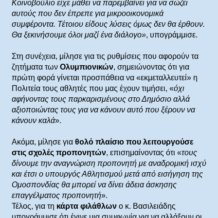
Κοινοβούλιο είχε μάθει να παρεμβαίνει για να σώζει
αυτούς που δεν έπρεπε για μικροοικονομικά
συμφέροντα. Τέτοιου είδους λύσεις όμως δεν θα έρθουν.
Θα ξεκινήσουμε όλοι μαζί ένα διάλογο»
, υπογράμμισε.
Στη συνέχεια, μίλησε για τις ρυθμίσεις που αφορούν τα
ζητήματα των
Ολυμπιονικών
, σημειώνοντας ότι για
πρώτη φορά γίνεται προσπάθεια να «εκμεταλλευτεί» η
Πολιτεία τους αθλητές που μας έχουν τιμήσει, «
όχι
αφήνοντας τους παρκαρισμένους στο Δημόσιο αλλά
αξιοποιώντας τους για να κάνουν αυτό που ξέρουν να
κάνουν καλά
».
Ακόμα, μίλησε για
θολό πλαίσιο που λειτουργούσε
στις σχολές προπονητών
, επισημαίνοντας ότι «
τους
δίνουμε την αναγνώριση προπονητή με αναδρομική ισχύ
και έτσι ο υπουργός Αθλητισμού μετά από εισήγηση της
Ομοσπονδίας θα μπορεί να δίνει άδεια άσκησης
επαγγέλματος προπονητή
».
Τέλος, για τη
κάρτα φιλάθλων
ο κ. Βασιλειάδης
υπογράμμισε ότι έγινε μια συμφωνία για να αλλάξουν οι