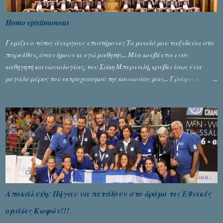
Homo epistimonous
Γεμίζει ο τόπος άνεργους επιστήμονες Το μυαλό μου ταξιδεύει στο
παρελθόν, όταν ήμουν κι εγώ μαθητής... Μία κουβέντα ενός
καθηγητή κοινωνιολογίας, του Σάκη Μπερναλή, κρύβει ίσως ένα
μεγάλο μέρος του εκτροχιασμού της κοινωνίας μας... Γράφει ο
Σταύρος Αλευρογιάννης
Αποκάλυψη: Πήγαν να πετάξουν στο δρόμο τις Εθνικές
ομάδες Κωφών!!!