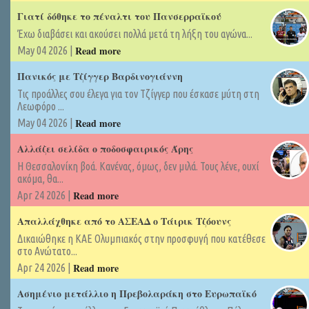
Γιατί δόθηκε το πέναλτι του Πανσερραϊκού
Έχω διαβάσει και ακούσει πολλά μετά τη λήξη του αγώνα...
Read more
May 04 2026 |
Πανικός με Τζίγγερ Βαρδινογιάννη
Τις προάλλες σου έλεγα για τον Τζίγγερ που έσκασε μύτη στη
Λεωφόρο ...
Read more
May 04 2026 |
Αλλάζει σελίδα ο ποδοσφαιρικός Άρης
Η Θεσσαλονίκη βοά. Κανένας, όμως, δεν μιλά. Τους λένε, ουχί
ακόμα, θα...
Read more
Apr 24 2026 |
Απαλλάχθηκε από το ΑΣΕΑΔ ο Τάιρικ Τζόουνς
Δικαιώθηκε η ΚΑΕ Ολυμπιακός στην προσφυγή που κατέθεσε
στο Ανώτατο...
Read more
Apr 24 2026 |
Ασημένιο μετάλλιο η Πρεβολαράκη στο Ευρωπαϊκό