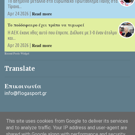
Tο ασημένιο μετάλλιο στο Ευρωπαϊκό Πρωτάθλημα Πάλης στα
Τίρανα...
Read more
Apr 24 2026 |
Το ποδόσφαιρο έχει τρόπο να τιμωρεί
Η ΑΕΚ έκανε χθες αυτό που έπρεπε. Διέλυσε με 3-0 έναν άτολμο
και...
Read more
Apr 20 2026 |
Recent Posts Widget
Translate
Επικοινωνία
info@flogasport.gr
This site uses cookies from Google to deliver its services
and to analyze traffic. Your IP address and user-agent are
shared with Google along with performance and security