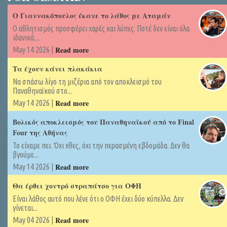
Ο Γιαννακόπουλος έκανε το λάθος με Αταμάν
Ο αθλητισμός προσφέρει χαρές και λύπες. Ποτέ δεν είναι όλα
ιδανικά....
Read more
May 14 2026 |
Τα έχουν κάνει πλακάκια
Να σπάσω λίγο τη μιζέρια από τον αποκλεισμό του
Παναθηναϊκού στο...
Read more
May 14 2026 |
Βολικός αποκλεισμός του Παναθηναϊκού από το Final
Four της Αθήνας
Το είχαμε πει. Όχι χθες, όχι την περασμένη εβδομάδα. Δεν θα
βγούμε...
Read more
May 14 2026 |
Θα έρθει χοντρό στραπάτσο για ΟΦΗ
Είναι λάθος αυτό που λένε ότι ο ΟΦΗ έχει δύο κύπελλα. Δεν
γίνεται...
Read more
May 04 2026 |