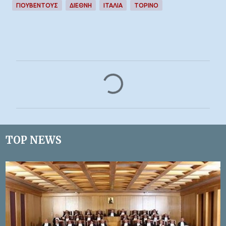
ΓΙΟΥΒΕΝΤΟΥΣ
ΔΙΕΘΝΉ
ΙΤΑΛΊΑ
ΤΟΡΙΝΟ
Σ
χ
ό
λ
ι
TOP NEWS
α