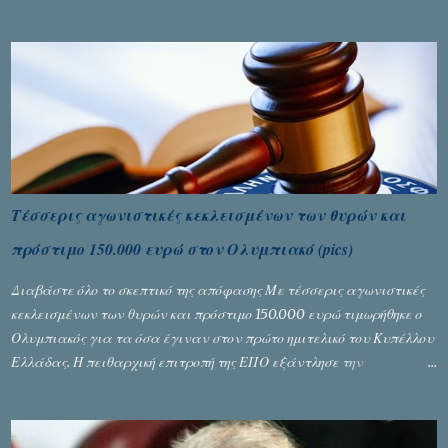
Τέσσερις αγωνιστικές κεκλεισμένων των θυρών και
πρόστιμο 150.000 ευρώ στον Ολυμπιακό (pics)
Διαβάστε όλο το σκεπτικό της απόφασης Με τέσσερις αγωνιστικές
κεκλεισμένων των θυρών και πρόστιμο 150.000 ευρώ τιμωρήθηκε ο
Ολυμπιακός για τα όσα έγιναν στον πρώτο ημιτελικό του Κυπέλλου
Ελλάδας. Η πειθαρχική επιτροπή της ΕΠΟ εξάντλησε την
αυστηρότητά της, περισσότερο λόγω του ντόρου που δημιούργησαν
τα ελεγχόμενα ΜΜΕ, αλλά σε κάθε περίπτωση δεν επέβαλε ποινή
αφαίρεσης βαθμών, όπως απαιτούσαν, αφού κάτι τέτοιο δεν ήταν