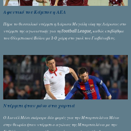
Αφεντικό του Κάμπου η ΑΕΛ
Πήρε το θεσσαλικό ντέρμπι η Λάρισα Μεγάλη νίκη της Λάρισας στο
ντέρμπι της αγωνιστικής για τη Football League, καθώς επιβλήθηκε
του Ολυμπιακού Βόλου με 1-0 χάρη στο γκολ του Γιοβάνοβιτς.
Ντέρμπι ήταν μόνο στα χαρτιά
Ο Λιονέλ Μέσι σκόραρε δύο φορές για την Μπαρτσελόνα Μόνο
στην θεωρία ήταν ντέρμπι ο αγώνας της Μπαρτσελόνα με την