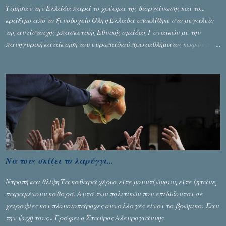
Τίμησαν την Ελλάδα παρά το χρέωμα της διοργάνωσης και το...
κράξιμο από το ξενοδοχείο Όλη η Ελλάδα υποκλίθηκε στο μεγαλείο
της αντίστοιχης μπασκετικής Εθνικής ομάδας Γυναικών με την
πανηγυρική κατάκτηση του ευρωπαϊκού πρωταθλήματος κωφών που
διεξήχθη στη Θεσσανολίκη τις προηγουμενες ημέρες. Πίσω από την
λάμψη και την αποθέωση που γνώρισαν τα κορίτσια της Αθηνάς
Ζέρβα με την πορεία τους που ολοκληρώθηκε με τη νίκη τους στον
τελικό επί της Λιθουανίας, υπάρχουν και τα δυσάρεστα. Τα πολύ
δυσάρεστα...
Να τους σκίζει το λαρύγγι...
Ντροπή και θλίψη Τα καθαρά χέρια είτε μουντζώνουν, είτε ζητάνε,
παραμένουν καθαρά. Αυτά των πολιτικών που επιδίδονται σε
χειραψίες και πλουσιοπάροχες συναλλαγές είναι τα βρώμικα. Σαν
την ψυχή τους... Γράφει ο Σταύρος Αλευρογιάννης