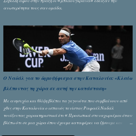
Σεβίλλη αφού στην πράξη οι «μπλαουγκράνα» έδειξαν την
ανωτερότητα τους σαν ομάδα.
Ο Ναδάλ για το δημοψήφισμα στην Καταλονία: «Κλαίω
βλέποντας τη χώρα σε αυτή την κατάσταση»
Με ανησυχία και θλίψη βλέπει τα γεγονότα που συμβαίνουν από
χθες στην Καταλονία ο ισπανός τενίστας Ραφαέλ Ναδάλ
τονίζοντας χαρακτηριστικά ότι « Προσωπικά στεναχωριέμαι όταν
βλέπω ότι σε μια χώρα όπου έχουμε καταφέρει να ζήσουμε και
είναι ένα καλό παράδειγμα σε όλο τον κόσμο, να φτάνει στην