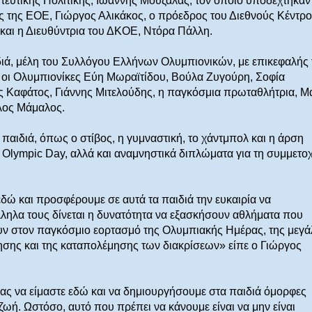
υτικής Πολιτικής, Ιωάννης Μουζάλας, τον οποίο υποδέχτηκαν
ς της ΕΟΕ, Γιώργος Αλικάκος, ο πρόεδρος του Διεθνούς Κέντρ
και η Διευθύντρια του ΔΚΟΕ, Ντόρα Πάλλη.
ιά, μέλη του Συλλόγου Ελλήνων Ολυμπιονικών, με επικεφαλής 
ι Ολυμπιονίκες Εύη Μωραϊτίδου, Βούλα Ζυγούρη, Σοφία
 Καφάτος, Γιάννης Μιτελούδης, η παγκόσμια πρωταθλήτρια, Μ
λος Μάμαλος.
αιδιά, όπως ο στίβος, η γυμναστική, το χάντμπολ και η άρση
Οlympic Day, αλλά και αναμνηστικά διπλώματα για τη συμμετο
ώ και προσφέρουμε σε αυτά τα παιδιά την ευκαιρία να
ληλα τους δίνεται η δυνατότητα να εξασκήσουν αθλήματα που
υν στον παγκόσμιο εορτασμό της Ολυμπιακής Ημέρας, της μεγά
ησης και της καταπολέμησης των διακρίσεων» είπε ο Γιώργος
 μας να είμαστε εδώ και να δημιουργήσουμε στα παιδιά όμορφες
ζωή. Ωστόσο, αυτό που πρέπει να κάνουμε είναι να μην είναι