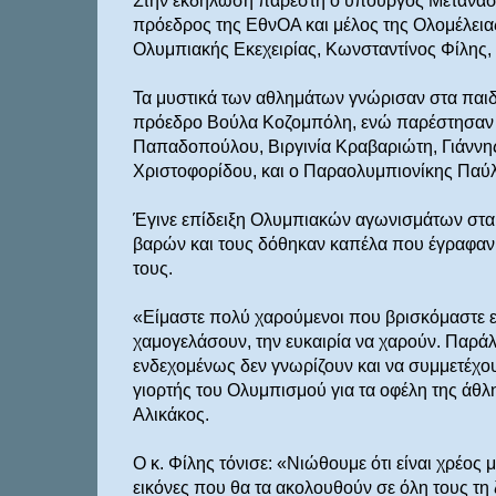
Στην εκδήλωση παρέστη ο υπουργός Μεταναστε
πρόεδρος της ΕθνΟΑ και μέλος της Ολομέλεια
Ολυμπιακής Εκεχειρίας, Κωνσταντίνος Φίλης, 
Τα μυστικά των αθλημάτων γνώρισαν στα παιδ
πρόεδρο Βούλα Κοζομπόλη, ενώ παρέστησαν ο
Παπαδοπούλου, Βιργινία Κραβαριώτη, Γιάννης
Χριστοφορίδου, και ο Παραολυμπιονίκης Παύ
Έγινε επίδειξη Ολυμπιακών αγωνισμάτων στα π
βαρών και τους δόθηκαν καπέλα που έγραφαν 
τους.
«Είμαστε πολύ χαρούμενοι που βρισκόμαστε εδ
χαμογελάσουν, την ευκαιρία να χαρούν. Παράλ
ενδεχομένως δεν γνωρίζουν και να συμμετέχο
γιορτής του Ολυμπισμού για τα οφέλη της άθλ
Αλικάκος.
Ο κ. Φίλης τόνισε: «Νιώθουμε ότι είναι χρέος
εικόνες που θα τα ακολουθούν σε όλη τους τη 