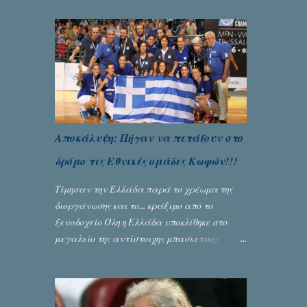
του εκτροχιασμού της κοινωνίας μας...
Γράφει ο Σταύρος Αλευρογιάννης
Αποκάλυψη: Πήγαν να πετάξουν στο
δρόμο τις Εθνικές ομάδες Κωφών!!!
Τίμησαν την Ελλάδα παρά το χρέωμα της
διοργάνωσης και το... κράξιμο από το
ξενοδοχείο Όλη η Ελλάδα υποκλίθηκε στο
μεγαλείο της αντίστοιχης μπασκετικής
Εθνικής ομάδας Γυναικών με την
πανηγυρική κατάκτηση του ευρωπαϊκού
πρωταθλήματος κωφών που διεξήχθη στη
Θεσσανολίκη τις προηγουμενες ημέρες. Πίσω