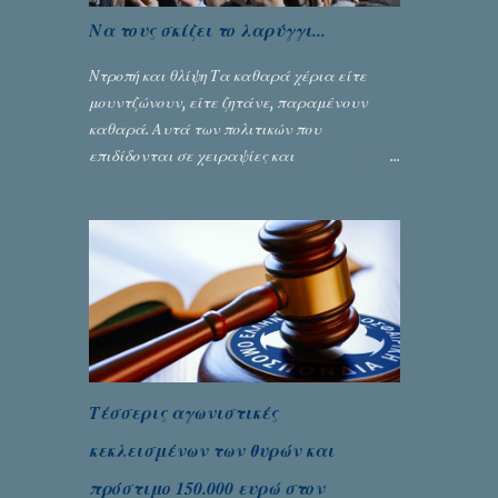
Να τους σκίζει το λαρύγγι...
Ντροπή και θλίψη Τα καθαρά χέρια είτε
μουντζώνουν, είτε ζητάνε, παραμένουν
καθαρά. Αυτά των πολιτικών που
επιδίδονται σε χειραψίες και
πλουσιοπάροχες συναλλαγές είναι τα
βρώμικα. Σαν την ψυχή τους... Γράφει ο
Σταύρος Αλευρογιάννης
Τέσσερις αγωνιστικές
κεκλεισμένων των θυρών και
πρόστιμο 150.000 ευρώ στον