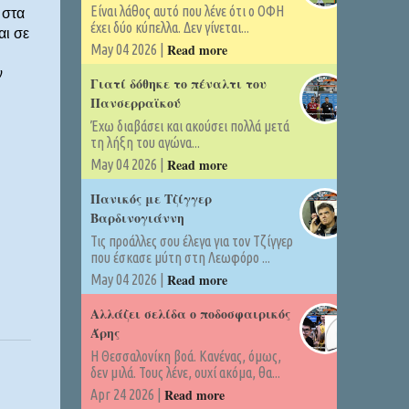
Είναι λάθος αυτό που λένε ότι ο ΟΦΗ
 στα
έχει δύο κύπελλα. Δεν γίνεται...
αι σε
Read more
May 04 2026 |
ν
Γιατί δόθηκε το πέναλτι του
Πανσερραϊκού
Έχω διαβάσει και ακούσει πολλά μετά
τη λήξη του αγώνα...
Read more
May 04 2026 |
Πανικός με Τζίγγερ
Βαρδινογιάννη
Τις προάλλες σου έλεγα για τον Τζίγγερ
που έσκασε μύτη στη Λεωφόρο ...
Read more
May 04 2026 |
Αλλάζει σελίδα ο ποδοσφαιρικός
Άρης
Η Θεσσαλονίκη βοά. Κανένας, όμως,
δεν μιλά. Τους λένε, ουχί ακόμα, θα...
Read more
Apr 24 2026 |