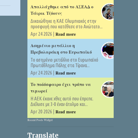
Απαλλάχθηκε από το ΑΣΕΑΔ ο
Τάιρικ Τζόουνς
Δικαιώθηκε η ΚΑΕ Ολυμπιακός στην
προσφυγή που κατέθεσε στο Ανώτατο...
Read more
Apr 24 2026 |
Ασημένιο μετάλλιο η
Πρεβολαράκη στο Ευρωπαϊκό
Tο ασημένιο μετάλλιο στο Ευρωπαϊκό
Πρωτάθλημα Πάλης στα Τίρανα...
Read more
Apr 24 2026 |
Το ποδόσφαιρο έχει τρόπο να
τιμωρεί
Η ΑΕΚ έκανε χθες αυτό που έπρεπε.
Διέλυσε με 3-0 έναν άτολμο και...
Read more
Apr 20 2026 |
Recent Posts Widget
Translate