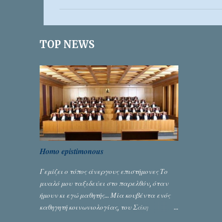
ό
λ
ι
TOP NEWS
α
Homo epistimonous
Γεμίζει ο τόπος άνεργους επιστήμονες Το
μυαλό μου ταξιδεύει στο παρελθόν, όταν
ήμουν κι εγώ μαθητής... Μία κουβέντα ενός
καθηγητή κοινωνιολογίας, του Σάκη
Μπερναλή, κρύβει ίσως ένα μεγάλο μέρος