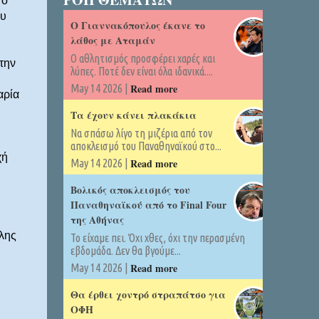
 ο
ου
Ο Γιαννακόπουλος έκανε το
λάθος με Αταμάν
Ο αθλητισμός προσφέρει χαρές και
την
λύπες. Ποτέ δεν είναι όλα ιδανικά....
Read more
May 14 2026 |
αρία
Τα έχουν κάνει πλακάκια
Να σπάσω λίγο τη μιζέρια από τον
αποκλεισμό του Παναθηναϊκού στο...
χή
Read more
May 14 2026 |
Βολικός αποκλεισμός του
Παναθηναϊκού από το Final Four
της Αθήνας
λης
Το είχαμε πει. Όχι χθες, όχι την περασμένη
εβδομάδα. Δεν θα βγούμε...
Read more
May 14 2026 |
Θα έρθει χοντρό στραπάτσο για
ΟΦΗ