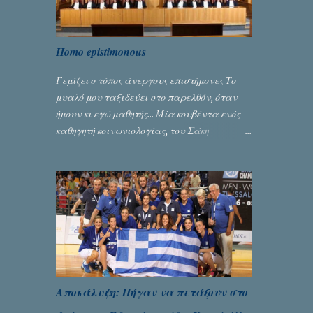
Homo epistimonous
Γεμίζει ο τόπος άνεργους επιστήμονες Το
μυαλό μου ταξιδεύει στο παρελθόν, όταν
ήμουν κι εγώ μαθητής... Μία κουβέντα ενός
καθηγητή κοινωνιολογίας, του Σάκη
Μπερναλή, κρύβει ίσως ένα μεγάλο μέρος
του εκτροχιασμού της κοινωνίας μας...
Γράφει ο Σταύρος Αλευρογιάννης
Αποκάλυψη: Πήγαν να πετάξουν στο