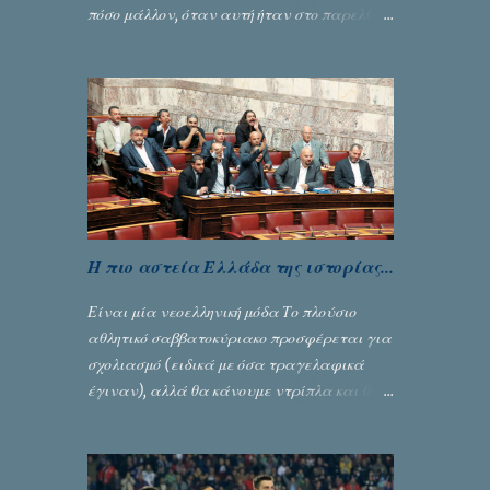
πόσο μάλλον, όταν αυτή ήταν στο παρελθόν
ένας από τους κυριότερους λόγους για την
δική του αναγνώριση... Γράφει ο Σταύρος
Αλευρογιάννης
Η πιο αστεία Ελλάδα της ιστορίας...
Είναι μία νεοελληνική μόδα Το πλούσιο
αθλητικό σαββατοκύριακο προσφέρεται για
σχολιασμό (ειδικά με όσα τραγελαφικά
έγιναν), αλλά θα κάνουμε ντρίπλα και θα
ασχοληθούμε με την πολιτική. Άλλωστε
ποδόσφαιρο και πολιτική είναι τόσο
«ανάλαφρες» ενότητες που δίνουν τροφή