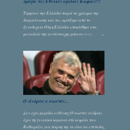
δρόμο τις Εθνικές ομάδες Κωφών!!!
Τίμησαν την Ελλάδα παρά το χρέωμα της
διοργάνωσης και το... κράξιμο από το
ξενοδοχείο Όλη η Ελλάδα υποκλίθηκε στο
μεγαλείο της αντίστοιχης μπασκετικής
Εθνικής ομάδας Γυναικών με την
πανηγυρική κατάκτηση του ευρωπαϊκού
πρωταθλήματος κωφών που διεξήχθη στη
Θεσσανολίκη τις προηγουμενες ημέρες. Πίσω
από την λάμψη και την αποθέωση που
γνώρισαν τα κορίτσια της Αθηνάς Ζέρβα με
την πορεία τους που ολοκληρώθηκε με τη νίκη
τους στον τελικό επί της Λιθουανίας,
υπάρχουν και τα δυσάρεστα. Τα πολύ
Ο άνδρας ο σωστός...
δυσάρεστα...
Δεν έχει μερίδιο ευθύνης; Ο σωστός άνδρας
έχει τη γυναίκα κορώνα στο κεφάλι του.
Καθαρίζει για πάρτη της σε όλα τα επίπεδα,