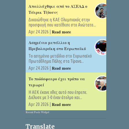
Απαλλάχθηκε από το ΑΣΕΑΔ ο
Τάιρικ Τζόουνς
Δικαιώθηκε η ΚΑΕ Ολυμπιακός στην
προσφυγή που κατέθεσε στο Ανώτατο...
Read more
Apr 24 2026 |
Ασημένιο μετάλλιο η
Πρεβολαράκη στο Ευρωπαϊκό
Tο ασημένιο μετάλλιο στο Ευρωπαϊκό
Πρωτάθλημα Πάλης στα Τίρανα...
Read more
Apr 24 2026 |
Το ποδόσφαιρο έχει τρόπο να
τιμωρεί
Η ΑΕΚ έκανε χθες αυτό που έπρεπε.
Διέλυσε με 3-0 έναν άτολμο και...
Read more
Apr 20 2026 |
Recent Posts Widget
Translate