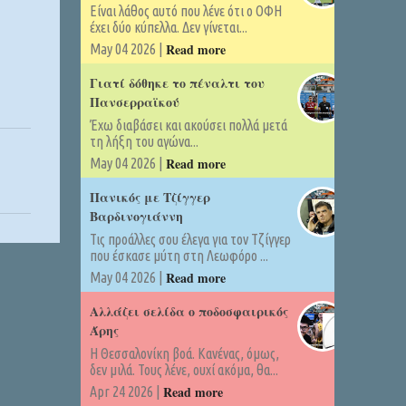
Είναι λάθος αυτό που λένε ότι ο ΟΦΗ
έχει δύο κύπελλα. Δεν γίνεται...
Read more
May 04 2026 |
Γιατί δόθηκε το πέναλτι του
Πανσερραϊκού
Έχω διαβάσει και ακούσει πολλά μετά
τη λήξη του αγώνα...
Read more
May 04 2026 |
Πανικός με Τζίγγερ
Βαρδινογιάννη
Τις προάλλες σου έλεγα για τον Τζίγγερ
που έσκασε μύτη στη Λεωφόρο ...
Read more
May 04 2026 |
Αλλάζει σελίδα ο ποδοσφαιρικός
Άρης
Η Θεσσαλονίκη βοά. Κανένας, όμως,
δεν μιλά. Τους λένε, ουχί ακόμα, θα...
Read more
Apr 24 2026 |