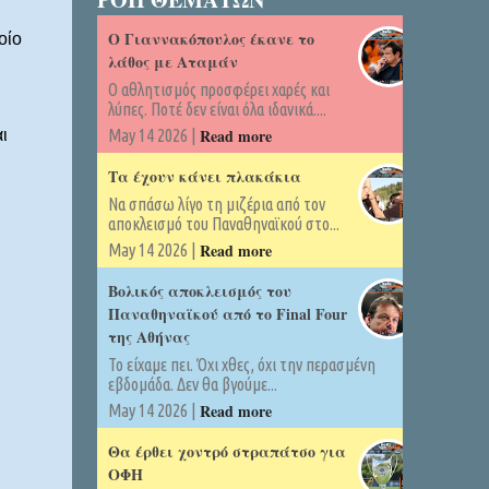
Ο Γιαννακόπουλος έκανε το
οίο
λάθος με Αταμάν
Ο αθλητισμός προσφέρει χαρές και
λύπες. Ποτέ δεν είναι όλα ιδανικά....
Read more
ι
May 14 2026 |
Τα έχουν κάνει πλακάκια
Να σπάσω λίγο τη μιζέρια από τον
αποκλεισμό του Παναθηναϊκού στο...
Read more
May 14 2026 |
Βολικός αποκλεισμός του
Παναθηναϊκού από το Final Four
της Αθήνας
Το είχαμε πει. Όχι χθες, όχι την περασμένη
εβδομάδα. Δεν θα βγούμε...
Read more
May 14 2026 |
Θα έρθει χοντρό στραπάτσο για
ΟΦΗ