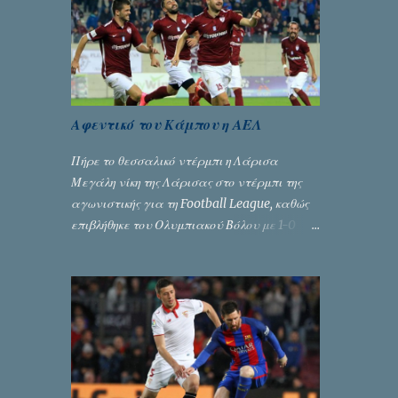
για πικάντικες συζητήσεις. Του Σταύρου
Αλευρογιάννη
Αφεντικό του Κάμπου η ΑΕΛ
Πήρε το θεσσαλικό ντέρμπι η Λάρισα
Μεγάλη νίκη της Λάρισας στο ντέρμπι της
αγωνιστικής για τη Football League, καθώς
επιβλήθηκε του Ολυμπιακού Βόλου με 1-0
χάρη στο γκολ του Γιοβάνοβιτς.