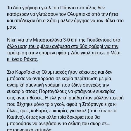
Τα δύο γρήγορα γκολ του Πάρντο στο τέλος δεν
κατάφεραν να γλιτώσουν τον Ολυμπιακό από την ήττα
και απέδειξαν ότι ο Χάσι μάλλον άργησε να τον βάλει στο
ματς.
Νίκη για την Μπαρτσελόνα 3-0 επί της Γιουβέντους στο
άλλο ματς του ομίλου ανάμεσα στα δύο φαβορί για την
πρόκριση στην επόμενη φάση. Δύο γκολ πέτυχε ο Μέσι
κι ένα ο Ράκιτς.
Στο Καραϊσκάκη Ολυμπιακός ήταν κάκιστος και δεν
μπόρεσε να αντιδράσει σε καμία περίπτωση με μία
αναιμική αμυντική γράμμή που έδινε συνεχώς την
ευκαιρία στους Πορτογάλους να φτιάχνουν ευκαιρίες
στις αντεπιθέσεις. Η ελληνική ομάδα ήταν μάλλον τυχερή
που δέχτηκε μόνο τρία γκολ, αφού η Σπόρτινγκ είχε κι
άλλες τρεις καθαρές ευκαιρίες για γκολ (που έσωσε ο
Καπίνο), όπως και άλλα τρία δοκάρια που θα
μπορούσαν να ανεβάσουν το δείκτη του σκορ σε...
αστρονομικά επίπεδα.