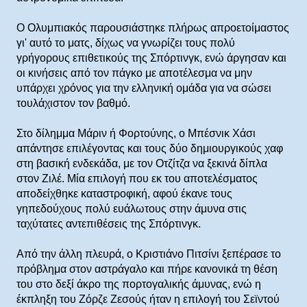
Ο Ολυμπιακός παρουσιάστηκε πλήρως απροετοίμαστος
γι' αυτό το ματς, δίχως να γνωρίζει τους πολύ
γρήγορους επιθετικούς της Σπόρτινγκ, ενώ άργησαν και
οι κινήσεις από τον πάγκο με αποτέλεσμα να μην
υπάρχει χρόνος για την ελληνική ομάδα για να σώσει
τουλάχιστον τον βαθμό.
Στο δίλημμα Μάριν ή Φορτούνης, ο Μπέσνικ Χάσι
απάντησε επιλέγοντας και τους δύο δημιουργικούς χαφ
στη βασική ενδεκάδα, με τον Οτζίτζα να ξεκινά δίπλα
στον Ζιλέ. Μία επιλογή που εκ του αποτελέσματος
αποδείχθηκε καταστροφική, αφού έκανε τους
γηπεδούχους πολύ ευάλωτους στην άμυνα στις
ταχύτατες αντεπιθέσεις της Σπόρτινγκ.
Από την άλλη πλευρά, ο Κριστιάνο Πιτσίνι ξεπέρασε το
πρόβλημα στον αστράγαλο και πήρε κανονικά τη θέση
του στο δεξί άκρο της πορτογαλικής άμυνας, ενώ η
έκπληξη του Ζόρζε Ζεσούς ήταν η επιλογή του Σεϊντού