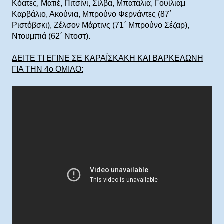
Κόατες, Ματιέ, Πιτσίνι, Σίλβα, Μπατάλια, Γουίλιαμ
Καρβάλιο, Ακούνια, Μπρούνο Φερνάντες (87΄
Ριστόβσκι), Ζέλσον Μάρτινς (71΄ Μπρούνο Σέζαρ),
Ντουμπιά (62΄ Ντοστ).
ΔΕΙΤΕ ΤΙ ΕΓΙΝΕ ΣΕ ΚΑΡΑΪΣΚΑΚΗ ΚΑΙ ΒΑΡΚΕΛΩΝΗ
ΓΙΑ ΤΗΝ 4ο ΟΜΙΛΟ: