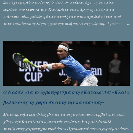
Δεν έχει μερίδιο ευθύνης; Ο σωστός άνδρας έχει τη γυναίκα
κορώνα στο κεφάλι του. Καθαρίζει για πάρτη της σε όλα τα
επίπεδα, πόσο μάλλον, όταν αυτή ήταν στο παρελθόν ένας από
τους κυριότερους λόγους για την δική του αναγνώριση... Γράφει ο
Σταύρος Αλευρογιάννης
Ο Ναδάλ για το δημοψήφισμα στην Καταλονία: «Κλαίω
βλέποντας τη χώρα σε αυτή την κατάσταση»
Με ανησυχία και θλίψη βλέπει τα γεγονότα που συμβαίνουν από
χθες στην Καταλονία ο ισπανός τενίστας Ραφαέλ Ναδάλ
τονίζοντας χαρακτηριστικά ότι « Προσωπικά στεναχωριέμαι όταν