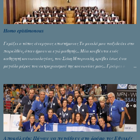
Homo epistimonous
Γεμίζει ο τόπος άνεργους επιστήμονες Το μυαλό μου ταξιδεύει στο
παρελθόν, όταν ήμουν κι εγώ μαθητής... Μία κουβέντα ενός
καθηγητή κοινωνιολογίας, του Σάκη Μπερναλή, κρύβει ίσως ένα
μεγάλο μέρος του εκτροχιασμού της κοινωνίας μας... Γράφει ο
Σταύρος Αλευρογιάννης
Αποκάλυψη: Πήγαν να πετάξουν στο δρόμο τις Εθνικές