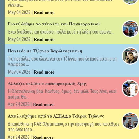
γίνεται...
Read more
May 04 2026 |
Γιατί δόθηκε το πέναλτι του Πανσερραϊκού
Έχω διαβάσει και ακούσει πολλά μετά τη λήξη του αγώνα...
Read more
May 04 2026 |
Πανικός με Τζίγγερ Βαρδινογιάννη
Τις προάλλες σου έλεγα για τον Τζίγγερ που έσκασε μύτη στη
Λεωφόρο ...
Read more
May 04 2026 |
Αλλάζει σελίδα ο ποδοσφαιρικός Άρης
Η Θεσσαλονίκη βοά. Κανένας, όμως, δεν μιλά. Τους λένε, ουχί
ακόμα, θα...
Read more
Apr 24 2026 |
Απαλλάχθηκε από το ΑΣΕΑΔ ο Τάιρικ Τζόουνς
Δικαιώθηκε η ΚΑΕ Ολυμπιακός στην προσφυγή που κατέθεσε
στο Ανώτατο...
Read more
Apr 24 2026 |