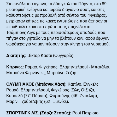
Στο φινάλε του αγώνα, τα δύο γκολ του Πάρντο, στο 89΄
με ατομική ενέργεια και ωραίο διαγώνιο σουτ, και στις
καθυστερήσεις με προβολή από σέντρα του Φιγκέιρας,
μετρίασαν κάπως τις κακές εντυπώσεις που άφησαν οι
«ερυθρόλευκοι» στο πρώτο τους παιχνίδι στο
Τσάμπιονς Λιγκ με τους περισσότερους οπαδούς που
πήγαν στο γήπεδο να μην τα βλέπουν καν, αφού έφυγαν
νωρότερα για να μην πέσουν στην κίνηση του γυρισμού.
Διαιτητής:
Βίκτορ Κασάι (Ουγγαρία)
Κίτρινες:
Ρομαό, Φιγκέιρας, Ελαμπντελαουί - Μπατάλια,
Μπρούνο Φερνάντες, Μπρούνο Σέζαρ
ΟΛΥΜΠΙΑΚΟΣ (Μπέσνικ Χάσι):
Καπίνο, Ενγκελς,
Ρομαό, Ελαμπντελαουί, Φιγκέιρας, Ζιλέ, Οτζίτζα,
Καρσελά (77΄ Πάρντο), Φορτούνης (46΄ Ζντιέλαρ),
Μάριν, Τζούρτζεβιτς (62΄ Εμενίκε).
ΣΠΟΡΤΙΝΓΚ ΛΙΣ. (Ζόρζε Ζεσούς):
Ρουί Πατρίσιο,