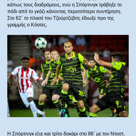
κάπως τους διαδρόμους, ενώ η Σπόρτινγκ τράβηξε το
πόδι από το γκάζι κάνοντας περισσότερο συντήρηση.
Στο 62΄ το πλασέ του Τζούρτζεβιτς έδιωξε προ της
γραμμής ο Κόατες.
Η Σπόρτινγκ είχε και τρίτο δοκάρι στο 88΄ με τον Ντοστ.