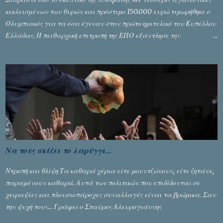
κεκλεισμένων των θυρών και πρόστιμο 150.000 ευρώ τιμωρήθηκε ο
Ολυμπιακός για τα όσα έγιναν στον πρώτο ημιτελικό του Κυπέλλου
Ελλάδας. Η πειθαρχική επιτροπή της ΕΠΟ εξάντλησε την
αυστηρότητά της, περισσότερο λόγω του ντόρου που δημιούργησαν
τα ελεγχόμενα ΜΜΕ, αλλά σε κάθε περίπτωση δεν επέβαλε ποινή
αφαίρεσης βαθμών, όπως απαιτούσαν, αφού κάτι τέτοιο δεν ήταν
εφικτό, σύμφωνα με τα στοιχεία...
Να τους σκίζει το λαρύγγι...
Ντροπή και θλίψη Τα καθαρά χέρια είτε μουντζώνουν, είτε ζητάνε,
παραμένουν καθαρά. Αυτά των πολιτικών που επιδίδονται σε
χειραψίες και πλουσιοπάροχες συναλλαγές είναι τα βρώμικα. Σαν
την ψυχή τους... Γράφει ο Σταύρος Αλευρογιάννης