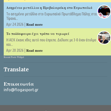
Ασημένιο μετάλλιο η Πρεβολαράκη στο Ευρωπαϊκό
Tο ασημένιο μετάλλιο στο Ευρωπαϊκό Πρωτάθλημα Πάλης στα
Τίρανα...
Read more
Apr 24 2026 |
Το ποδόσφαιρο έχει τρόπο να τιμωρεί
Η ΑΕΚ έκανε χθες αυτό που έπρεπε. Διέλυσε με 3-0 έναν άτολμο
και...
Read more
Apr 20 2026 |
Recent Posts Widget
Translate
Επικοινωνία
info@flogasport.gr