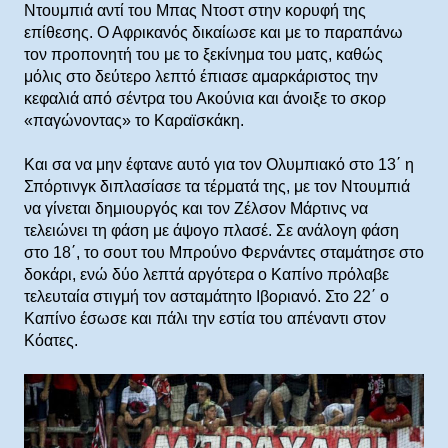
Ντουμπιά αντί του Μπας Ντοστ στην κορυφή της
επίθεσης. Ο Αφρικανός δικαίωσε και με το παραπάνω
τον προπονητή του με το ξεκίνημα του ματς, καθώς
μόλις στο δεύτερο λεπτό έπιασε αμαρκάριστος την
κεφαλιά από σέντρα του Ακούνια και άνοιξε το σκορ
«παγώνοντας» το Καραϊσκάκη.
Και σα να μην έφτανε αυτό για τον Ολυμπιακό στο 13΄ η
Σπόρτινγκ διπλασίασε τα τέρματά της, με τον Ντουμπιά
να γίνεται δημιουργός και τον Ζέλσον Μάρτινς να
τελειώνει τη φάση με άψογο πλασέ. Σε ανάλογη φάση
στο 18΄, το σουτ του Μπρούνο Φερνάντες σταμάτησε στο
δοκάρι, ενώ δύο λεπτά αργότερα ο Καπίνο πρόλαβε
τελευταία στιγμή τον ασταμάτητο Ιβοριανό. Στο 22΄ ο
Καπίνο έσωσε και πάλι την εστία του απέναντι στον
Κόατες.