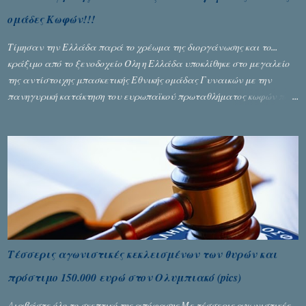
ομάδες Κωφών!!!
Τίμησαν την Ελλάδα παρά το χρέωμα της διοργάνωσης και το...
κράξιμο από το ξενοδοχείο Όλη η Ελλάδα υποκλίθηκε στο μεγαλείο
της αντίστοιχης μπασκετικής Εθνικής ομάδας Γυναικών με την
πανηγυρική κατάκτηση του ευρωπαϊκού πρωταθλήματος κωφών που
διεξήχθη στη Θεσσανολίκη τις προηγουμενες ημέρες. Πίσω από την
λάμψη και την αποθέωση που γνώρισαν τα κορίτσια της Αθηνάς
Ζέρβα με την πορεία τους που ολοκληρώθηκε με τη νίκη τους στον
τελικό επί της Λιθουανίας, υπάρχουν και τα δυσάρεστα. Τα πολύ
δυσάρεστα...
Τέσσερις αγωνιστικές κεκλεισμένων των θυρών και
πρόστιμο 150.000 ευρώ στον Ολυμπιακό (pics)
Διαβάστε όλο το σκεπτικό της απόφασης Με τέσσερις αγωνιστικές