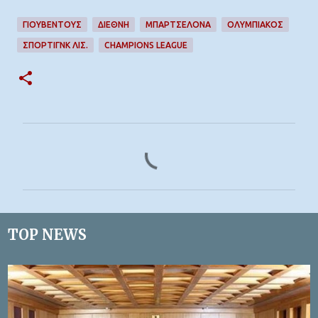
ΓΙΟΥΒΕΝΤΟΥΣ
ΔΙΕΘΝΉ
ΜΠΑΡΤΣΕΛΟΝΑ
ΟΛΥΜΠΙΑΚΟΣ
ΣΠΟΡΤΙΓΝΚ ΛΙΣ.
CHAMPIONS LEAGUE
Σ
χ
ό
λ
ι
TOP NEWS
α