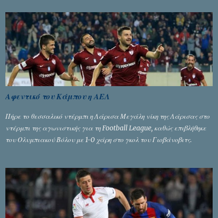
Αφεντικό του Κάμπου η ΑΕΛ
Πήρε το θεσσαλικό ντέρμπι η Λάρισα Μεγάλη νίκη της Λάρισας στο
ντέρμπι της αγωνιστικής για τη Football League, καθώς επιβλήθηκε
του Ολυμπιακού Βόλου με 1-0 χάρη στο γκολ του Γιοβάνοβιτς.