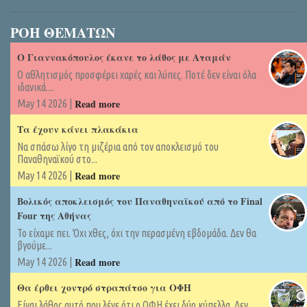
ΡΟΗ ΘΕΜΑΤΩΝ
Ο Γιαννακόπουλος έκανε το λάθος με Αταμάν
Ο αθλητισμός προσφέρει χαρές και λύπες. Ποτέ δεν είναι όλα
ιδανικά....
Read more
May 14 2026 |
Τα έχουν κάνει πλακάκια
Να σπάσω λίγο τη μιζέρια από τον αποκλεισμό του
Παναθηναϊκού στο...
Read more
May 14 2026 |
Βολικός αποκλεισμός του Παναθηναϊκού από το Final
Four της Αθήνας
Το είχαμε πει. Όχι χθες, όχι την περασμένη εβδομάδα. Δεν θα
βγούμε...
Read more
May 14 2026 |
Θα έρθει χοντρό στραπάτσο για ΟΦΗ
Είναι λάθος αυτό που λένε ότι ο ΟΦΗ έχει δύο κύπελλα. Δεν