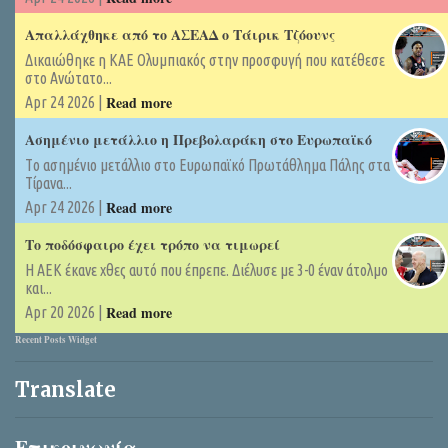
Απαλλάχθηκε από το ΑΣΕΑΔ ο Τάιρικ Τζόουνς
Δικαιώθηκε η ΚΑΕ Ολυμπιακός στην προσφυγή που κατέθεσε
στο Ανώτατο...
Read more
Apr 24 2026 |
Ασημένιο μετάλλιο η Πρεβολαράκη στο Ευρωπαϊκό
Tο ασημένιο μετάλλιο στο Ευρωπαϊκό Πρωτάθλημα Πάλης στα
Τίρανα...
Read more
Apr 24 2026 |
Το ποδόσφαιρο έχει τρόπο να τιμωρεί
Η ΑΕΚ έκανε χθες αυτό που έπρεπε. Διέλυσε με 3-0 έναν άτολμο
και...
Read more
Apr 20 2026 |
Recent Posts Widget
Translate
Επικοινωνία