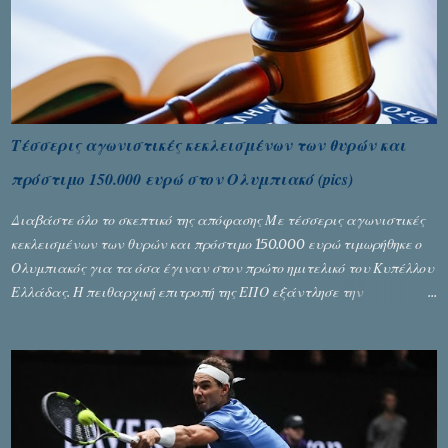
Τέσσερις αγωνιστικές κεκλεισμένων των θυρών και
πρόστιμο 150.000 ευρώ στον Ολυμπιακό (pics)
Διαβάστε όλο το σκεπτικό της απόφασης Με τέσσερις αγωνιστικές
κεκλεισμένων των θυρών και πρόστιμο 150.000 ευρώ τιμωρήθηκε ο
Ολυμπιακός για τα όσα έγιναν στον πρώτο ημιτελικό του Κυπέλλου
Ελλάδας. Η πειθαρχική επιτροπή της ΕΠΟ εξάντλησε την
αυστηρότητά της, περισσότερο λόγω του ντόρου που δημιούργησαν
τα ελεγχόμενα ΜΜΕ, αλλά σε κάθε περίπτωση δεν επέβαλε ποινή
αφαίρεσης βαθμών, όπως απαιτούσαν, αφού κάτι τέτοιο δεν ήταν
εφικτό, σύμφωνα με τα στοιχεία...