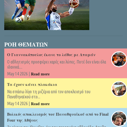
ΡΟΗ ΘΕΜΑΤΩΝ
Ο Γιαννακόπουλος έκανε το λάθος με Αταμάν
Ο αθλητισμός προσφέρει χαρές και λύπες. Ποτέ δεν είναι όλα
ιδανικά....
Read more
May 14 2026 |
Τα έχουν κάνει πλακάκια
Να σπάσω λίγο τη μιζέρια από τον αποκλεισμό του
Παναθηναϊκού στο...
Read more
May 14 2026 |
Βολικός αποκλεισμός του Παναθηναϊκού από το Final
Four της Αθήνας