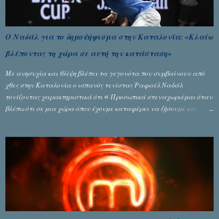
Ο Ναδάλ για το δημοψήφισμα στην Καταλονία: «Κλαίω
βλέποντας τη χώρα σε αυτή την κατάσταση»
Με ανησυχία και θλίψη βλέπει τα γεγονότα που συμβαίνουν από
χθες στην Καταλονία ο ισπανός τενίστας Ραφαέλ Ναδάλ
τονίζοντας χαρακτηριστικά ότι « Προσωπικά στεναχωριέμαι όταν
βλέπω ότι σε μια χώρα όπου έχουμε καταφέρει να ζήσουμε και
είναι ένα καλό παράδειγμα σε όλο τον κόσμο, να φτάνει στην
κατάσταση που έφθασε χθες. Νομίζω ότι η εικόνα που έχουμε
μεταδώσει είναι αρνητική ». Ο τενίστας Νο 1 στο παγκόσμιο τένις,
που βρίσκεται στο Πεκίνο για να αγωνιστεί στο Open ανέφερε: «
Παρακολούθησα τα γεγονότα με βαριά καρδιά. Με κάνει να
κλαίω, βλέποντας τη χώρα να έρχεται σε αυτή την κατάσταση. Η
Καταλονία αισθάνεται πολύ ενωμένη. Υπήρξε ένα χάος που δεν
πρέπει να συμβεί στον αιώνα που είμαστε. Βρισκόμαστε σε μία
χώρα που ζούμε ειρηνικά στο τέλος της ημέρας. Αν και υπάρχουν