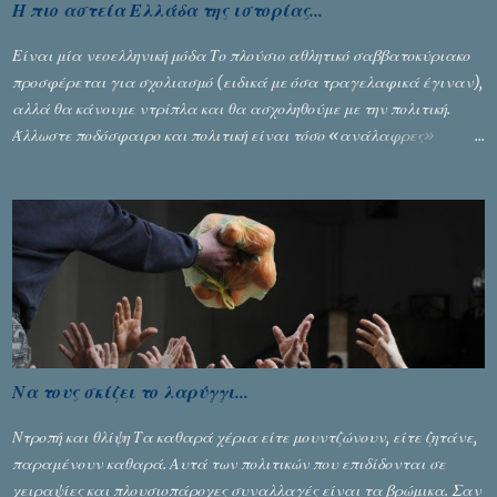
Η πιο αστεία Ελλάδα της ιστορίας...
Είναι μία νεοελληνική μόδα Το πλούσιο αθλητικό σαββατοκύριακο
προσφέρεται για σχολιασμό (ειδικά με όσα τραγελαφικά έγιναν),
αλλά θα κάνουμε ντρίπλα και θα ασχοληθούμε με την πολιτική.
Άλλωστε ποδόσφαιρο και πολιτική είναι τόσο «ανάλαφρες»
ενότητες που δίνουν τροφή για πικάντικες συζητήσεις. Του Σταύρου
Αλευρογιάννη
Να τους σκίζει το λαρύγγι...
Ντροπή και θλίψη Τα καθαρά χέρια είτε μουντζώνουν, είτε ζητάνε,
παραμένουν καθαρά. Αυτά των πολιτικών που επιδίδονται σε
χειραψίες και πλουσιοπάροχες συναλλαγές είναι τα βρώμικα. Σαν