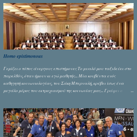
Homo epistimonous
Γεμίζει ο τόπος άνεργους επιστήμονες Το μυαλό μου ταξιδεύει στο
παρελθόν, όταν ήμουν κι εγώ μαθητής... Μία κουβέντα ενός
καθηγητή κοινωνιολογίας, του Σάκη Μπερναλή, κρύβει ίσως ένα
μεγάλο μέρος του εκτροχιασμού της κοινωνίας μας... Γράφει ο
Σταύρος Αλευρογιάννης