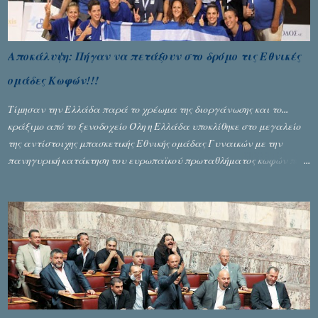
Αποκάλυψη: Πήγαν να πετάξουν στο δρόμο τις Εθνικές
ομάδες Κωφών!!!
Τίμησαν την Ελλάδα παρά το χρέωμα της διοργάνωσης και το...
κράξιμο από το ξενοδοχείο Όλη η Ελλάδα υποκλίθηκε στο μεγαλείο
της αντίστοιχης μπασκετικής Εθνικής ομάδας Γυναικών με την
πανηγυρική κατάκτηση του ευρωπαϊκού πρωταθλήματος κωφών που
διεξήχθη στη Θεσσανολίκη τις προηγουμενες ημέρες. Πίσω από την
λάμψη και την αποθέωση που γνώρισαν τα κορίτσια της Αθηνάς
Ζέρβα με την πορεία τους που ολοκληρώθηκε με τη νίκη τους στον
τελικό επί της Λιθουανίας, υπάρχουν και τα δυσάρεστα. Τα πολύ
δυσάρεστα...