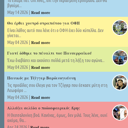
Το είχαμε πει. Όχι χθες, όχι την περασμένη εβδομάδα. Δεν θα
βγούμε...
Read more
May 14 2026 |
Θα έρθει χοντρό στραπάτσο για ΟΦΗ
Είναι λάθος αυτό που λένε ότι ο ΟΦΗ έχει δύο κύπελλα. Δεν
γίνεται...
Read more
May 04 2026 |
Γιατί δόθηκε το πέναλτι του Πανσερραϊκού
Έχω διαβάσει και ακούσει πολλά μετά τη λήξη του αγώνα...
Read more
May 04 2026 |
Πανικός με Τζίγγερ Βαρδινογιάννη
Τις προάλλες σου έλεγα για τον Τζίγγερ που έσκασε μύτη στη
Λεωφόρο ...
Read more
May 04 2026 |
Αλλάζει σελίδα ο ποδοσφαιρικός Άρης
Η Θεσσαλονίκη βοά. Κανένας, όμως, δεν μιλά. Τους λένε, ουχί
ακόμα, θα...
Read more
Apr 24 2026 |