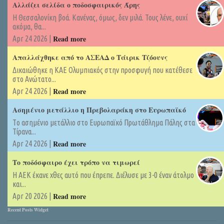
Αλλάζει σελίδα ο ποδοσφαιρικός Άρης
Η Θεσσαλονίκη βοά. Κανένας, όμως, δεν μιλά. Τους λένε, ουχί
ακόμα, θα...
Read more
Apr 24 2026 |
Απαλλάχθηκε από το ΑΣΕΑΔ ο Τάιρικ Τζόουνς
Δικαιώθηκε η ΚΑΕ Ολυμπιακός στην προσφυγή που κατέθεσε
στο Ανώτατο...
Read more
Apr 24 2026 |
Ασημένιο μετάλλιο η Πρεβολαράκη στο Ευρωπαϊκό
Tο ασημένιο μετάλλιο στο Ευρωπαϊκό Πρωτάθλημα Πάλης στα
Τίρανα...
Read more
Apr 24 2026 |
Το ποδόσφαιρο έχει τρόπο να τιμωρεί
Η ΑΕΚ έκανε χθες αυτό που έπρεπε. Διέλυσε με 3-0 έναν άτολμο
και...
Read more
Apr 20 2026 |
Recent Posts Widget