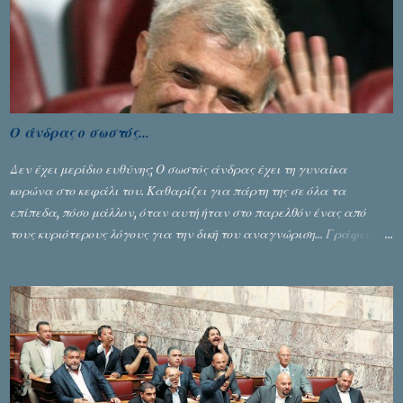
τελικό επί της Λιθουανίας, υπάρχουν και τα δυσάρεστα. Τα πολύ
δυσάρεστα...
Ο άνδρας ο σωστός...
Δεν έχει μερίδιο ευθύνης; Ο σωστός άνδρας έχει τη γυναίκα
κορώνα στο κεφάλι του. Καθαρίζει για πάρτη της σε όλα τα
επίπεδα, πόσο μάλλον, όταν αυτή ήταν στο παρελθόν ένας από
τους κυριότερους λόγους για την δική του αναγνώριση... Γράφει ο
Σταύρος Αλευρογιάννης