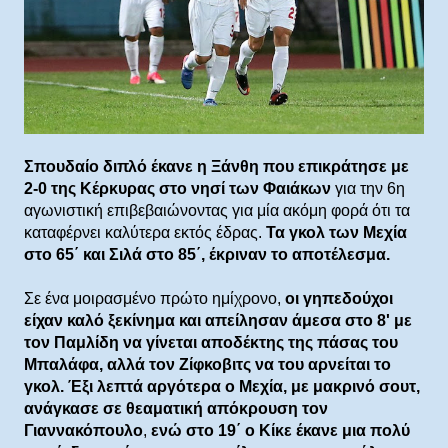
Σπουδαίο διπλό έκανε η Ξάνθη που επικράτησε με
2-0 της Κέρκυρας στο νησί των Φαιάκων
για την 6η
αγωνιστική επιβεβαιώνοντας για μία ακόμη φορά ότι τα
καταφέρνει καλύτερα εκτός έδρας.
Τα γκολ των Μεχία
στο 65΄ και Σιλά στο 85΄, έκριναν το αποτέλεσμα.
Σε ένα μοιρασμένο πρώτο ημίχρονο,
οι γηπεδούχοι
είχαν καλό ξεκίνημα και απείλησαν άμεσα στο 8' με
τον Παμλίδη να γίνεται αποδέκτης της πάσας του
Μπαλάφα, αλλά τον Ζίφκοβιτς να του αρνείται το
γκολ. Έξι λεπτά αργότερα ο Μεχία, με μακρινό σουτ,
ανάγκασε σε θεαματική απόκρουση τον
Γιαννακόπουλο
,
ενώ στο 19΄ ο Κίκε έκανε μια πολύ