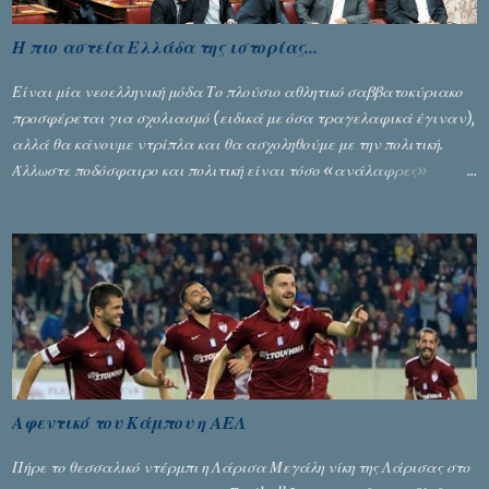
Η πιο αστεία Ελλάδα της ιστορίας...
Είναι μία νεοελληνική μόδα Το πλούσιο αθλητικό σαββατοκύριακο
προσφέρεται για σχολιασμό (ειδικά με όσα τραγελαφικά έγιναν),
αλλά θα κάνουμε ντρίπλα και θα ασχοληθούμε με την πολιτική.
Άλλωστε ποδόσφαιρο και πολιτική είναι τόσο «ανάλαφρες»
ενότητες που δίνουν τροφή για πικάντικες συζητήσεις. Του Σταύρου
Αλευρογιάννη
Αφεντικό του Κάμπου η ΑΕΛ
Πήρε το θεσσαλικό ντέρμπι η Λάρισα Μεγάλη νίκη της Λάρισας στο