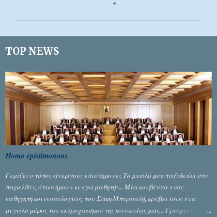
χ
ό
λ
ι
TOP NEWS
α
Homo epistimonous
Γεμίζει ο τόπος άνεργους επιστήμονες Το μυαλό μου ταξιδεύει στο
παρελθόν, όταν ήμουν κι εγώ μαθητής... Μία κουβέντα ενός
καθηγητή κοινωνιολογίας, του Σάκη Μπερναλή, κρύβει ίσως ένα
μεγάλο μέρος του εκτροχιασμού της κοινωνίας μας... Γράφει ο