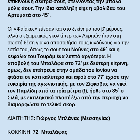
επικίνδυνη σέντρα-σουτ, στέλνοντας την μπάλα
μόλις άουτ. Την ίδια κατάληξη είχε η «βολίδα» του
Αρτυματά στο 45΄.
Οι «Φαίακες» πίεσαν και στο ξεκίνημα του β' μέρους,
αλλά ο εξαιρετικός γκολκίπερ των Ακριτών ήταν στη
σωστή θέση για να αποσοβήσει τους κινδύνους για την
εστία του, όπως το σουτ
του Νούνες στο 49΄ και η
κεφαλιά του Τουράμ ένα λεπτό αργότερα. Η
αποβολή του Μπαλάφα στο 72' με δεύτερη κίτρινη,
όμως, δεν επέτρεψε στην ομάδα του Ιονίου να
φτάσει σε κάτι καλύτερο και αφού στο 77' έχασε την
ευκαιρία της αγωνιστικής, με τον Ζίφκοβιτς να νικά
τον Παμλίδη από τα τρία μέτρα (!), ήρθε στο 85΄ ο
Σιλά, με εκπληκτικό πλασέ έξω από την περιοχή να
διαμορφώσει το τελικό σκορ.
ΔΙΑΙΤΗΤΗΣ:
Γιώργος Μπλάνας (Μεσσηνίας)
ΚΟΚΚΙΝΗ:
72΄ Μπαλάφας