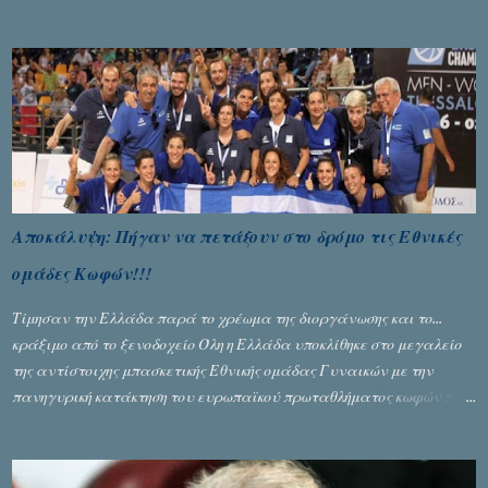
Σταύρος Αλευρογιάννης
Αποκάλυψη: Πήγαν να πετάξουν στο δρόμο τις Εθνικές
ομάδες Κωφών!!!
Τίμησαν την Ελλάδα παρά το χρέωμα της διοργάνωσης και το...
κράξιμο από το ξενοδοχείο Όλη η Ελλάδα υποκλίθηκε στο μεγαλείο
της αντίστοιχης μπασκετικής Εθνικής ομάδας Γυναικών με την
πανηγυρική κατάκτηση του ευρωπαϊκού πρωταθλήματος κωφών που
διεξήχθη στη Θεσσανολίκη τις προηγουμενες ημέρες. Πίσω από την
λάμψη και την αποθέωση που γνώρισαν τα κορίτσια της Αθηνάς
Ζέρβα με την πορεία τους που ολοκληρώθηκε με τη νίκη τους στον