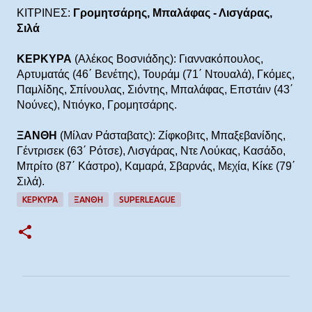
ΚΙΤΡΙΝΕΣ:
Γρομητσάρης, Μπαλάφας - Λισγάρας,
Σιλά
KΕΡΚΥΡΑ
(Αλέκος Βοσνιάδης): Γιαννακόπουλος,
Αρτυματάς (46΄ Βενέτης), Τουράμ (71΄ Ντουαλά), Γκόμες,
Παμλίδης, Σπίνουλας, Σιόντης, Μπαλάφας, Επστάιν (43΄
Νούνες), Ντιόγκο, Γρομητσάρης.
ΞΑΝΘΗ
(Μίλαν Ράσταβατς): Ζίφκοβιτς, Μπαξεβανίδης,
Γέντρισεκ (63΄ Ρότσε), Λισγάρας, Ντε Λούκας, Κασάδο,
Μπρίτο (87΄ Κάστρο), Καμαρά, Σβαρνάς, Μεχία, Κίκε (79΄
Σιλά).
ΚΕΡΚΥΡΑ
ΞΑΝΘΗ
SUPERLEAGUE
Σ