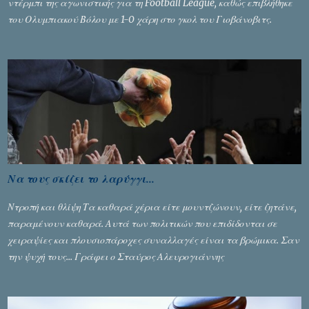
ντέρμπι της αγωνιστικής για τη Football League, καθώς επιβλήθηκε
του Ολυμπιακού Βόλου με 1-0 χάρη στο γκολ του Γιοβάνοβιτς.
Να τους σκίζει το λαρύγγι...
Ντροπή και θλίψη Τα καθαρά χέρια είτε μουντζώνουν, είτε ζητάνε,
παραμένουν καθαρά. Αυτά των πολιτικών που επιδίδονται σε
χειραψίες και πλουσιοπάροχες συναλλαγές είναι τα βρώμικα. Σαν
την ψυχή τους... Γράφει ο Σταύρος Αλευρογιάννης