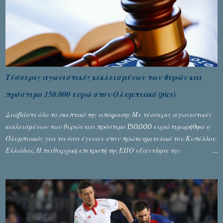
Τέσσερις αγωνιστικές κεκλεισμένων των θυρών και
πρόστιμο 150.000 ευρώ στον Ολυμπιακό (pics)
Διαβάστε όλο το σκεπτικό της απόφασης Με τέσσερις αγωνιστικές
κεκλεισμένων των θυρών και πρόστιμο 150.000 ευρώ τιμωρήθηκε ο
Ολυμπιακός για τα όσα έγιναν στον πρώτο ημιτελικό του Κυπέλλου
Ελλάδας. Η πειθαρχική επιτροπή της ΕΠΟ εξάντλησε την
αυστηρότητά της, περισσότερο λόγω του ντόρου που δημιούργησαν
τα ελεγχόμενα ΜΜΕ, αλλά σε κάθε περίπτωση δεν επέβαλε ποινή
αφαίρεσης βαθμών, όπως απαιτούσαν, αφού κάτι τέτοιο δεν ήταν
εφικτό, σύμφωνα με τα στοιχεία...