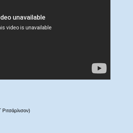
΄ Ριτσάρλισον)