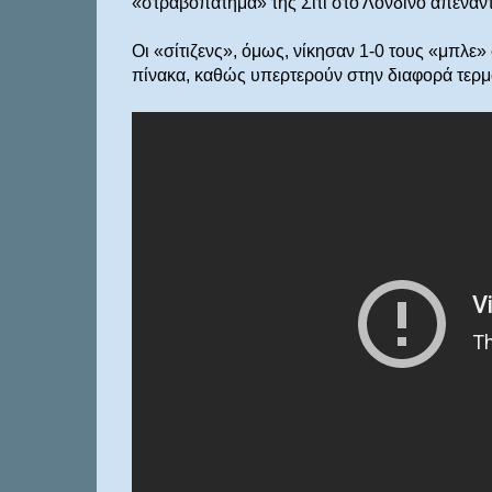
«στραβοπάτημα» της Σίτι στο Λονδίνο απέναντι
Οι «σίτιζενς», όμως, νίκησαν 1-0 τους «μπλε
πίνακα, καθώς υπερτερούν στην διαφορά τερμ