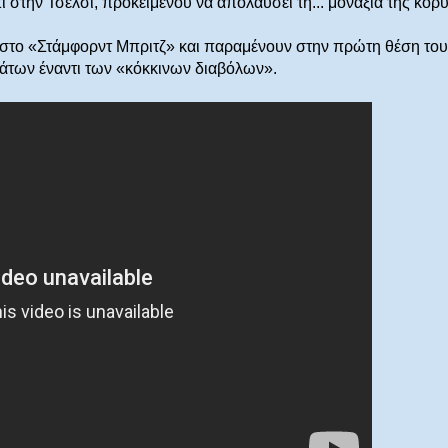
 στην Τσέλσι, προκειμένου να απολαύσει τη... μοναξιά της κορ
» στο «Στάμφορντ Μπριτζ» και παραμένουν στην πρώτη θέση του
άτων έναντι των «κόκκινων διαβόλων».