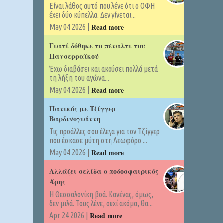
Είναι λάθος αυτό που λένε ότι ο ΟΦΗ
έχει δύο κύπελλα. Δεν γίνεται...
Read more
May 04 2026 |
Γιατί δόθηκε το πέναλτι του
Πανσερραϊκού
Έχω διαβάσει και ακούσει πολλά μετά
τη λήξη του αγώνα...
Read more
May 04 2026 |
Πανικός με Τζίγγερ
Βαρδινογιάννη
Τις προάλλες σου έλεγα για τον Τζίγγερ
που έσκασε μύτη στη Λεωφόρο ...
Read more
May 04 2026 |
Αλλάζει σελίδα ο ποδοσφαιρικός
Άρης
Η Θεσσαλονίκη βοά. Κανένας, όμως,
δεν μιλά. Τους λένε, ουχί ακόμα, θα...
Read more
Apr 24 2026 |