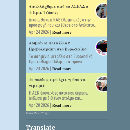
Απαλλάχθηκε από το ΑΣΕΑΔ ο
Τάιρικ Τζόουνς
Δικαιώθηκε η ΚΑΕ Ολυμπιακός στην
προσφυγή που κατέθεσε στο Ανώτατο...
Read more
Apr 24 2026 |
Ασημένιο μετάλλιο η
Πρεβολαράκη στο Ευρωπαϊκό
Tο ασημένιο μετάλλιο στο Ευρωπαϊκό
Πρωτάθλημα Πάλης στα Τίρανα...
Read more
Apr 24 2026 |
Το ποδόσφαιρο έχει τρόπο να
τιμωρεί
Η ΑΕΚ έκανε χθες αυτό που έπρεπε.
Διέλυσε με 3-0 έναν άτολμο και...
Read more
Apr 20 2026 |
Recent Posts Widget
Translate