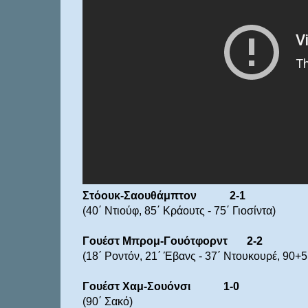
Στόουκ-Σαουθάμπτον 2-1
(40΄ Ντιούφ, 85΄ Κράουτς - 75΄ Γιοσίντα)
Γουέστ Μπρομ-Γουότφορντ 2-2
(18΄ Ροντόν, 21΄ Έβανς - 37΄ Ντουκουρέ, 90+5
Γουέστ Χαμ-Σουόνσι 1-0
(90΄ Σακό)