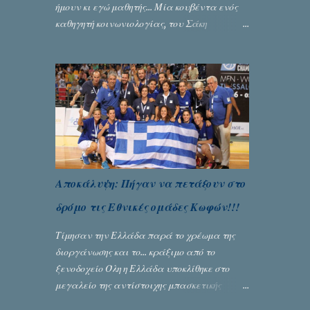
ήμουν κι εγώ μαθητής... Μία κουβέντα ενός
καθηγητή κοινωνιολογίας, του Σάκη
Μπερναλή, κρύβει ίσως ένα μεγάλο μέρος
του εκτροχιασμού της κοινωνίας μας...
Γράφει ο Σταύρος Αλευρογιάννης
Αποκάλυψη: Πήγαν να πετάξουν στο
δρόμο τις Εθνικές ομάδες Κωφών!!!
Τίμησαν την Ελλάδα παρά το χρέωμα της
διοργάνωσης και το... κράξιμο από το
ξενοδοχείο Όλη η Ελλάδα υποκλίθηκε στο
μεγαλείο της αντίστοιχης μπασκετικής
Εθνικής ομάδας Γυναικών με την