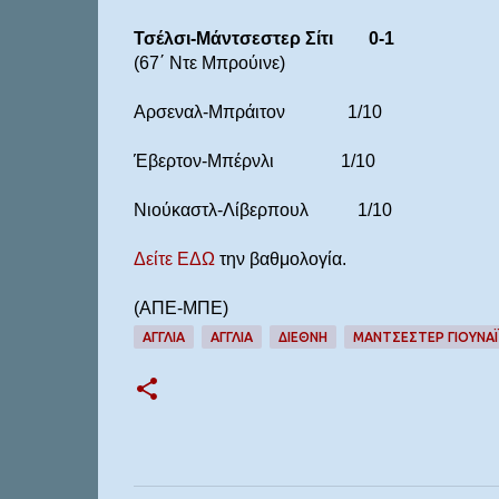
Τσέλσι-Μάντσεστερ Σίτι 0-1
(67΄ Ντε Μπρούινε)
Αρσεναλ-Μπράιτον 1/10
Έβερτον-Μπέρνλι 1/10
Νιούκαστλ-Λίβερπουλ 1/10
Δείτε ΕΔΩ
την βαθμολογία.
(ΑΠΕ-ΜΠΕ)
ΑΓΓΛΙΑ
ΑΓΓΛΊΑ
ΔΙΕΘΝΉ
ΜΑΝΤΣΕΣΤΕΡ ΓΙΟΥΝΑ