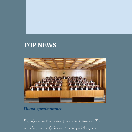
Σ
χ
ό
λ
ι
TOP NEWS
α
Homo epistimonous
Γεμίζει ο τόπος άνεργους επιστήμονες Το
μυαλό μου ταξιδεύει στο παρελθόν, όταν