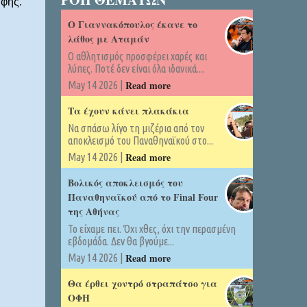
υφής.
Ο Γιαννακόπουλος έκανε το
λάθος με Αταμάν
Ο αθλητισμός προσφέρει χαρές και
λύπες. Ποτέ δεν είναι όλα ιδανικά....
Read more
May 14 2026 |
Τα έχουν κάνει πλακάκια
Να σπάσω λίγο τη μιζέρια από τον
αποκλεισμό του Παναθηναϊκού στο...
Read more
May 14 2026 |
Βολικός αποκλεισμός του
Παναθηναϊκού από το Final Four
της Αθήνας
Το είχαμε πει. Όχι χθες, όχι την περασμένη
εβδομάδα. Δεν θα βγούμε...
Read more
May 14 2026 |
Θα έρθει χοντρό στραπάτσο για
ΟΦΗ