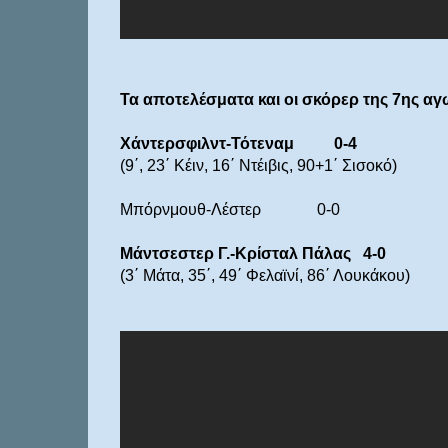
Τα αποτελέσματα και οι σκόρερ της 7ης αγ
Χάντερσφιλντ-Τότεναμ 0-4
(9΄, 23΄ Κέιν, 16΄ Ντέιβις, 90+1΄ Σισοκό)
Μπόρνμουθ-Λέστερ 0-0
Μάντσεστερ Γ.-Κρίσταλ Πάλας 4-0
(3΄ Μάτα, 35΄, 49΄ Φελαϊνί, 86΄ Λουκάκου)