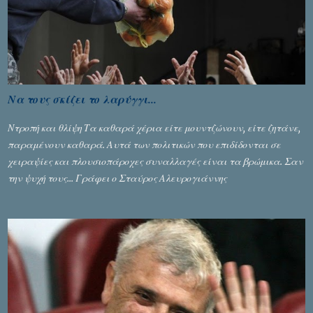
Να τους σκίζει το λαρύγγι...
Ντροπή και θλίψη Τα καθαρά χέρια είτε μουντζώνουν, είτε ζητάνε,
παραμένουν καθαρά. Αυτά των πολιτικών που επιδίδονται σε
χειραψίες και πλουσιοπάροχες συναλλαγές είναι τα βρώμικα. Σαν
την ψυχή τους... Γράφει ο Σταύρος Αλευρογιάννης