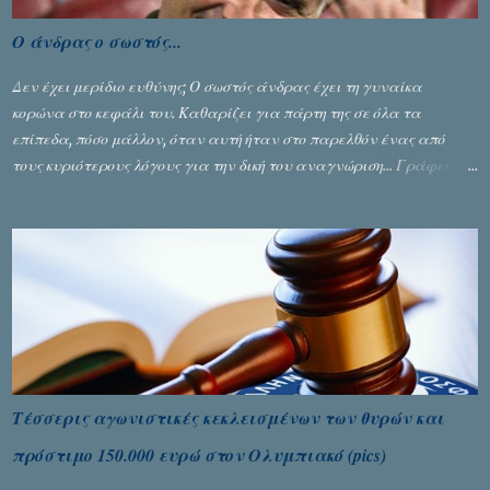
Ο άνδρας ο σωστός...
Δεν έχει μερίδιο ευθύνης; Ο σωστός άνδρας έχει τη γυναίκα
κορώνα στο κεφάλι του. Καθαρίζει για πάρτη της σε όλα τα
επίπεδα, πόσο μάλλον, όταν αυτή ήταν στο παρελθόν ένας από
τους κυριότερους λόγους για την δική του αναγνώριση... Γράφει ο
Σταύρος Αλευρογιάννης
Τέσσερις αγωνιστικές κεκλεισμένων των θυρών και
πρόστιμο 150.000 ευρώ στον Ολυμπιακό (pics)