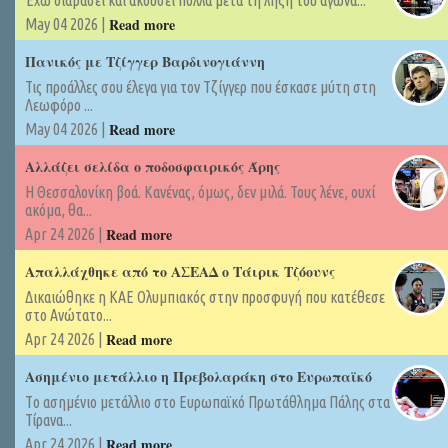
Έχω διαβάσει και ακούσει πολλά μετά τη λήξη του αγώνα...
Read more
May 04 2026 |
Πανικός με Τζίγγερ Βαρδινογιάννη
Τις προάλλες σου έλεγα για τον Τζίγγερ που έσκασε μύτη στη
Λεωφόρο ...
Read more
May 04 2026 |
Αλλάζει σελίδα ο ποδοσφαιρικός Άρης
Η Θεσσαλονίκη βοά. Κανένας, όμως, δεν μιλά. Τους λένε, ουχί
ακόμα, θα...
Read more
Apr 24 2026 |
Απαλλάχθηκε από το ΑΣΕΑΔ ο Τάιρικ Τζόουνς
Δικαιώθηκε η ΚΑΕ Ολυμπιακός στην προσφυγή που κατέθεσε
στο Ανώτατο...
Read more
Apr 24 2026 |
Ασημένιο μετάλλιο η Πρεβολαράκη στο Ευρωπαϊκό
Tο ασημένιο μετάλλιο στο Ευρωπαϊκό Πρωτάθλημα Πάλης στα
Τίρανα...
Read more
Apr 24 2026 |