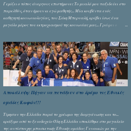
Γεμίζει ο τόπος άνεργους επιστήμονες Το μυαλό μου ταξιδεύει στο
παρελθόν, όταν ήμουν κι εγώ μαθητής... Μία κουβέντα ενός
καθηγητή κοινωνιολογίας, του Σάκη Μπερναλή, κρύβει ίσως ένα
μεγάλο μέρος του εκτροχιασμού της κοινωνίας μας... Γράφει ο
Σταύρος Αλευρογιάννης
Αποκάλυψη: Πήγαν να πετάξουν στο δρόμο τις Εθνικές
ομάδες Κωφών!!!
Τίμησαν την Ελλάδα παρά το χρέωμα της διοργάνωσης και το...
κράξιμο από το ξενοδοχείο Όλη η Ελλάδα υποκλίθηκε στο μεγαλείο
της αντίστοιχης μπασκετικής Εθνικής ομάδας Γυναικών με την