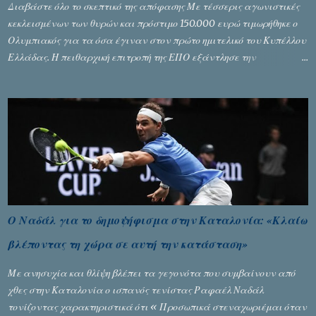
Διαβάστε όλο το σκεπτικό της απόφασης Με τέσσερις αγωνιστικές
κεκλεισμένων των θυρών και πρόστιμο 150.000 ευρώ τιμωρήθηκε ο
Ολυμπιακός για τα όσα έγιναν στον πρώτο ημιτελικό του Κυπέλλου
Ελλάδας. Η πειθαρχική επιτροπή της ΕΠΟ εξάντλησε την
αυστηρότητά της, περισσότερο λόγω του ντόρου που δημιούργησαν
τα ελεγχόμενα ΜΜΕ, αλλά σε κάθε περίπτωση δεν επέβαλε ποινή
αφαίρεσης βαθμών, όπως απαιτούσαν, αφού κάτι τέτοιο δεν ήταν
εφικτό, σύμφωνα με τα στοιχεία...
Ο Ναδάλ για το δημοψήφισμα στην Καταλονία: «Κλαίω
βλέποντας τη χώρα σε αυτή την κατάσταση»
Με ανησυχία και θλίψη βλέπει τα γεγονότα που συμβαίνουν από
χθες στην Καταλονία ο ισπανός τενίστας Ραφαέλ Ναδάλ
τονίζοντας χαρακτηριστικά ότι « Προσωπικά στεναχωριέμαι όταν