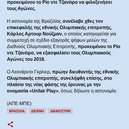
προκειμένου το Ρίο ντε Τζανέιρο να φιλοξενήσει
τους Αγώνες.
Η αστυνομία της Βραζιλίας
συνέλαβε χθες τον
επικεφαλής της εθνικής Ολυμπιακής επιτροπής,
Κάρλος Αρτουρ Νούζμαν,
ο οποίος κατηγορείται για
συμμετοχή σε σχέδιο εξαγοράς ψήφων μελών της
Διεθνούς Ολυμπιακής Επιτροπής,
προκειμένου το Ρίο
ντε Τζανέιρο, να εξασφαλίσει τους Ολυμπιακούς
Αγώνες του 2016.
Ο Λεονάρντο Γκρίνερ,
πρώην διευθυντής της εθνικής
Ολυμπιακής επιτροπής, συνελήφθη επίσης, στο
πλαίσιο της νέας φάσης της έρευνας με την
ονομασία «Unfair Play»
, όπως δήλωσε η αστυνομία.
(ΑΠΕ-ΜΠΕ)
ΒΡΑΖΙΛΊΑ
ΔΙΕΘΝΉ
ΔΙΚΑΙΟΣΥΝΗ