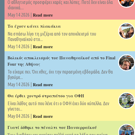
Ο αθλητισμός προσφέρει χαρές και λύπες. Ποτέ δεν είναι όλα
ιδανικά....
Read more
May 14 2026 |
Τα έχουν κάνει πλακάκια
Να σπάσω λίγο τη μιζέρια από τον αποκλεισμό του
Παναθηναϊκού στο...
Read more
May 14 2026 |
Βολικός αποκλεισμός του Παναθηναϊκού από το Final
Four της Αθήνας
Το είχαμε πει. Όχι χθες, όχι την περασμένη εβδομάδα. Δεν θα
βγούμε...
Read more
May 14 2026 |
Θα έρθει χοντρό στραπάτσο για ΟΦΗ
Είναι λάθος αυτό που λένε ότι ο ΟΦΗ έχει δύο κύπελλα. Δεν
γίνεται...
Read more
May 04 2026 |
Γιατί δόθηκε το πέναλτι του Πανσερραϊκού