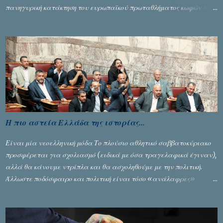
πανηγυρική κατάκτηση του ευρωπαϊκού πρωταθλήματος κωφών που
διεξήχθη στη Θεσσανολίκη τις προηγουμενες ημέρες. Πίσω από την
λάμψη και την αποθέωση που γνώρισαν τα κορίτσια της Αθηνάς
Ζέρβα με την πορεία τους που ολοκληρώθηκε με τη νίκη τους στον
τελικό επί της Λιθουανίας, υπάρχουν και τα δυσάρεστα. Τα πολύ
δυσάρεστα...
Η πιο αστεία Ελλάδα της ιστορίας...
Είναι μία νεοελληνική μόδα Το πλούσιο αθλητικό σαββατοκύριακο
προσφέρεται για σχολιασμό (ειδικά με όσα τραγελαφικά έγιναν),
αλλά θα κάνουμε ντρίπλα και θα ασχοληθούμε με την πολιτική.
Άλλωστε ποδόσφαιρο και πολιτική είναι τόσο «ανάλαφρες»
ενότητες που δίνουν τροφή για πικάντικες συζητήσεις. Του Σταύρου
Αλευρογιάννη