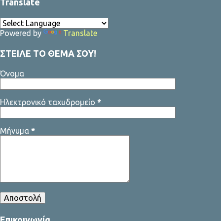
Translate
προτείνουν για το Δ.Σ. της Ομοσπονδίας! Sfyrigmata team
Powered by
Translate
ΣΤΕΙΛΕ ΤΟ ΘΕΜΑ ΣΟΥ!
Όνομα
Ηλεκτρονικό ταχυδρομείο
*
Μήνυμα
*
Επικοινωνία