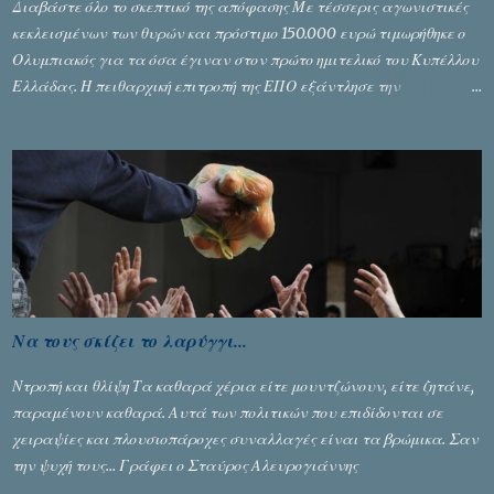
Διαβάστε όλο το σκεπτικό της απόφασης Με τέσσερις αγωνιστικές
κεκλεισμένων των θυρών και πρόστιμο 150.000 ευρώ τιμωρήθηκε ο
Ολυμπιακός για τα όσα έγιναν στον πρώτο ημιτελικό του Κυπέλλου
Ελλάδας. Η πειθαρχική επιτροπή της ΕΠΟ εξάντλησε την
αυστηρότητά της, περισσότερο λόγω του ντόρου που δημιούργησαν
τα ελεγχόμενα ΜΜΕ, αλλά σε κάθε περίπτωση δεν επέβαλε ποινή
αφαίρεσης βαθμών, όπως απαιτούσαν, αφού κάτι τέτοιο δεν ήταν
εφικτό, σύμφωνα με τα στοιχεία...
Να τους σκίζει το λαρύγγι...
Ντροπή και θλίψη Τα καθαρά χέρια είτε μουντζώνουν, είτε ζητάνε,
παραμένουν καθαρά. Αυτά των πολιτικών που επιδίδονται σε
χειραψίες και πλουσιοπάροχες συναλλαγές είναι τα βρώμικα. Σαν
την ψυχή τους... Γράφει ο Σταύρος Αλευρογιάννης