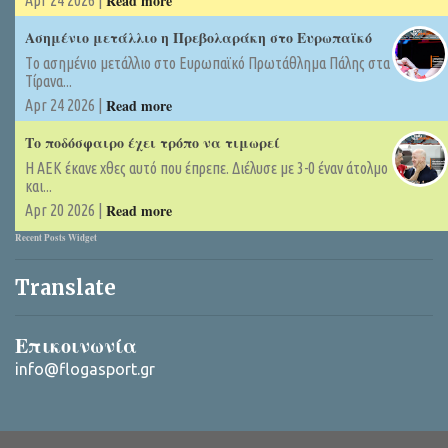
Read more
Apr 24 2026 |
Ασημένιο μετάλλιο η Πρεβολαράκη στο Ευρωπαϊκό
Tο ασημένιο μετάλλιο στο Ευρωπαϊκό Πρωτάθλημα Πάλης στα
Τίρανα...
Read more
Apr 24 2026 |
Το ποδόσφαιρο έχει τρόπο να τιμωρεί
Η ΑΕΚ έκανε χθες αυτό που έπρεπε. Διέλυσε με 3-0 έναν άτολμο
και...
Read more
Apr 20 2026 |
Recent Posts Widget
Translate
Επικοινωνία
info@flogasport.gr