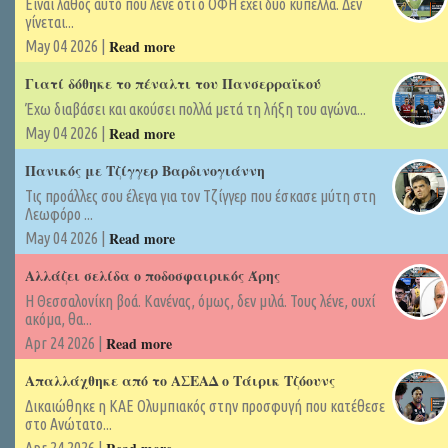
Είναι λάθος αυτό που λένε ότι ο ΟΦΗ έχει δύο κύπελλα. Δεν
γίνεται...
Read more
May 04 2026 |
Γιατί δόθηκε το πέναλτι του Πανσερραϊκού
Έχω διαβάσει και ακούσει πολλά μετά τη λήξη του αγώνα...
Read more
May 04 2026 |
Πανικός με Τζίγγερ Βαρδινογιάννη
Τις προάλλες σου έλεγα για τον Τζίγγερ που έσκασε μύτη στη
Λεωφόρο ...
Read more
May 04 2026 |
Αλλάζει σελίδα ο ποδοσφαιρικός Άρης
Η Θεσσαλονίκη βοά. Κανένας, όμως, δεν μιλά. Τους λένε, ουχί
ακόμα, θα...
Read more
Apr 24 2026 |
Απαλλάχθηκε από το ΑΣΕΑΔ ο Τάιρικ Τζόουνς
Δικαιώθηκε η ΚΑΕ Ολυμπιακός στην προσφυγή που κατέθεσε
στο Ανώτατο...