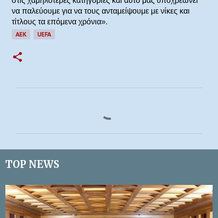
στις χαμηλότερες κατηγορίες και αυτό μας υποχρεώνει
να παλεύουμε για να τους ανταμείψουμε με νίκες και
τίτλους τα επόμενα χρόνια».
ΑΕΚ
UEFA
Σ
χ
ό
λ
ι
TOP NEWS
α