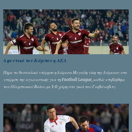
Αφεντικό του Κάμπου η ΑΕΛ
Πήρε το θεσσαλικό ντέρμπι η Λάρισα Μεγάλη νίκη της Λάρισας στο
ντέρμπι της αγωνιστικής για τη Football League, καθώς επιβλήθηκε
του Ολυμπιακού Βόλου με 1-0 χάρη στο γκολ του Γιοβάνοβιτς.