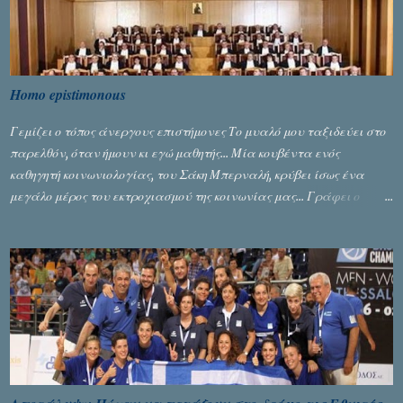
Homo epistimonous
Γεμίζει ο τόπος άνεργους επιστήμονες Το μυαλό μου ταξιδεύει στο
παρελθόν, όταν ήμουν κι εγώ μαθητής... Μία κουβέντα ενός
καθηγητή κοινωνιολογίας, του Σάκη Μπερναλή, κρύβει ίσως ένα
μεγάλο μέρος του εκτροχιασμού της κοινωνίας μας... Γράφει ο
Σταύρος Αλευρογιάννης