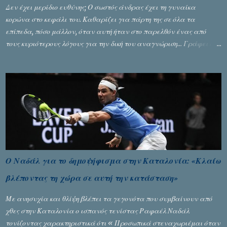
Δεν έχει μερίδιο ευθύνης; Ο σωστός άνδρας έχει τη γυναίκα
κορώνα στο κεφάλι του. Καθαρίζει για πάρτη της σε όλα τα
επίπεδα, πόσο μάλλον, όταν αυτή ήταν στο παρελθόν ένας από
τους κυριότερους λόγους για την δική του αναγνώριση... Γράφει ο
Σταύρος Αλευρογιάννης
Ο Ναδάλ για το δημοψήφισμα στην Καταλονία: «Κλαίω
βλέποντας τη χώρα σε αυτή την κατάσταση»
Με ανησυχία και θλίψη βλέπει τα γεγονότα που συμβαίνουν από
χθες στην Καταλονία ο ισπανός τενίστας Ραφαέλ Ναδάλ
τονίζοντας χαρακτηριστικά ότι « Προσωπικά στεναχωριέμαι όταν