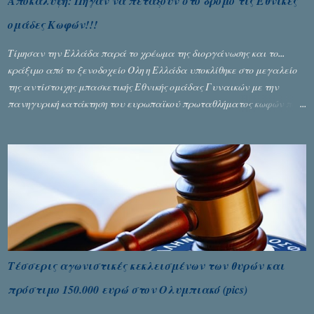
Αποκάλυψη: Πήγαν να πετάξουν στο δρόμο τις Εθνικές
ομάδες Κωφών!!!
Τίμησαν την Ελλάδα παρά το χρέωμα της διοργάνωσης και το...
κράξιμο από το ξενοδοχείο Όλη η Ελλάδα υποκλίθηκε στο μεγαλείο
της αντίστοιχης μπασκετικής Εθνικής ομάδας Γυναικών με την
πανηγυρική κατάκτηση του ευρωπαϊκού πρωταθλήματος κωφών που
διεξήχθη στη Θεσσανολίκη τις προηγουμενες ημέρες. Πίσω από την
λάμψη και την αποθέωση που γνώρισαν τα κορίτσια της Αθηνάς
Ζέρβα με την πορεία τους που ολοκληρώθηκε με τη νίκη τους στον
τελικό επί της Λιθουανίας, υπάρχουν και τα δυσάρεστα. Τα πολύ
δυσάρεστα...
Τέσσερις αγωνιστικές κεκλεισμένων των θυρών και
πρόστιμο 150.000 ευρώ στον Ολυμπιακό (pics)