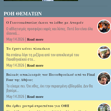
ΡΟΗ ΘΕΜΑΤΩΝ
Ο Γιαννακόπουλος έκανε το λάθος με Αταμάν
Ο αθλητισμός προσφέρει χαρές και λύπες. Ποτέ δεν είναι όλα
ιδανικά....
Read more
May 14 2026 |
Τα έχουν κάνει πλακάκια
Να σπάσω λίγο τη μιζέρια από τον αποκλεισμό του
Παναθηναϊκού στο...
Read more
May 14 2026 |
Βολικός αποκλεισμός του Παναθηναϊκού από το Final
Four της Αθήνας
Το είχαμε πει. Όχι χθες, όχι την περασμένη εβδομάδα. Δεν θα
βγούμε...
Read more
May 14 2026 |
Θα έρθει χοντρό στραπάτσο για ΟΦΗ