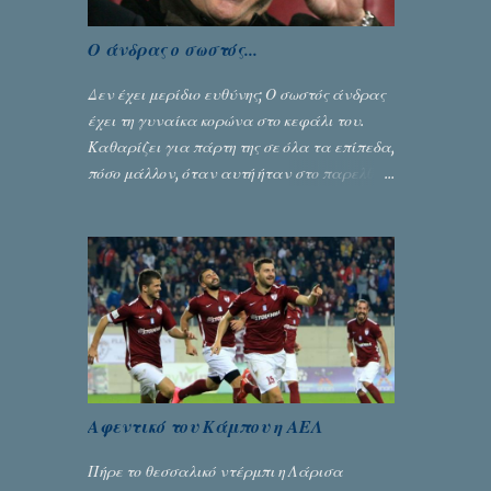
αφού κάτι τέτοιο δεν ήταν εφικτό, σύμφωνα
με τα στοιχεία...
Ο άνδρας ο σωστός...
Δεν έχει μερίδιο ευθύνης; Ο σωστός άνδρας
έχει τη γυναίκα κορώνα στο κεφάλι του.
Καθαρίζει για πάρτη της σε όλα τα επίπεδα,
πόσο μάλλον, όταν αυτή ήταν στο παρελθόν
ένας από τους κυριότερους λόγους για την
δική του αναγνώριση... Γράφει ο Σταύρος
Αλευρογιάννης
Αφεντικό του Κάμπου η ΑΕΛ
Πήρε το θεσσαλικό ντέρμπι η Λάρισα