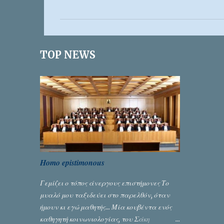
χ
ό
λ
ι
TOP NEWS
α
Homo epistimonous
Γεμίζει ο τόπος άνεργους επιστήμονες Το
μυαλό μου ταξιδεύει στο παρελθόν, όταν
ήμουν κι εγώ μαθητής... Μία κουβέντα ενός
καθηγητή κοινωνιολογίας, του Σάκη