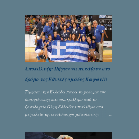
Μπερναλή, κρύβει ίσως ένα μεγάλο μέρος
του εκτροχιασμού της κοινωνίας μας...
Γράφει ο Σταύρος Αλευρογιάννης
Αποκάλυψη: Πήγαν να πετάξουν στο
δρόμο τις Εθνικές ομάδες Κωφών!!!
Τίμησαν την Ελλάδα παρά το χρέωμα της
διοργάνωσης και το... κράξιμο από το
ξενοδοχείο Όλη η Ελλάδα υποκλίθηκε στο
μεγαλείο της αντίστοιχης μπασκετικής
Εθνικής ομάδας Γυναικών με την
πανηγυρική κατάκτηση του ευρωπαϊκού
πρωταθλήματος κωφών που διεξήχθη στη