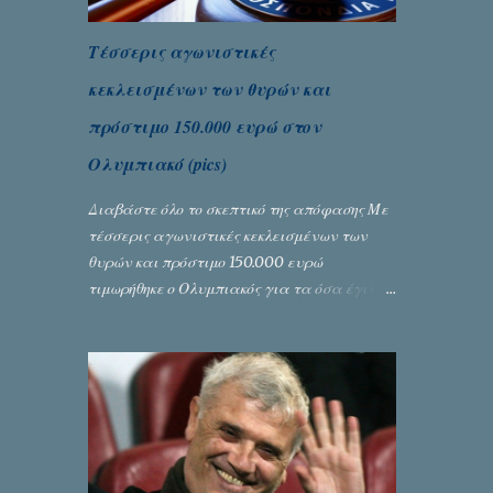
Τέσσερις αγωνιστικές
κεκλεισμένων των θυρών και
πρόστιμο 150.000 ευρώ στον
Ολυμπιακό (pics)
Διαβάστε όλο το σκεπτικό της απόφασης Με
τέσσερις αγωνιστικές κεκλεισμένων των
θυρών και πρόστιμο 150.000 ευρώ
τιμωρήθηκε ο Ολυμπιακός για τα όσα έγιναν
στον πρώτο ημιτελικό του Κυπέλλου
Ελλάδας. Η πειθαρχική επιτροπή της ΕΠΟ
εξάντλησε την αυστηρότητά της,
περισσότερο λόγω του ντόρου που
δημιούργησαν τα ελεγχόμενα ΜΜΕ, αλλά
σε κάθε περίπτωση δεν επέβαλε ποινή
αφαίρεσης βαθμών, όπως απαιτούσαν,