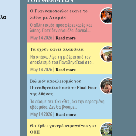
Ο Γιαννακόπουλος έκανε το
λάθος με Αταμάν
όλα
Ο αθλητισμός προσφέρει χαρές και
λύπες. Ποτέ δεν είναι όλα ιδανικά....
Read more
May 14 2026 |
Τα έχουν κάνει πλακάκια
Να σπάσω λίγο τη μιζέρια από τον
αποκλεισμό του Παναθηναϊκού στο...
Read more
May 14 2026 |
Βολικός αποκλεισμός του
Παναθηναϊκού από το Final Four
της Αθήνας
Το είχαμε πει. Όχι χθες, όχι την περασμένη
εβδομάδα. Δεν θα βγούμε...
Read more
May 14 2026 |
Θα έρθει χοντρό στραπάτσο για
ΟΦΗ