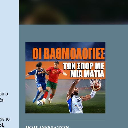
ού ο
άτι
χε το
ί,
ΡΟΗ ΘΕΜΑΤΩΝ