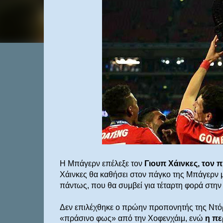
Η Μπάγερν επέλεξε τον
Γιουπ Χάινκες, τον 
Χάινκες θα καθήσει στον πάγκο της Μπάγερν μέ
πάντως, που θα συμβεί για τέταρτη φορά στην
Δεν επιλέχθηκε ο πρώην προπονητής της Ντόρ
«πράσινο φως» από την Χοφενχάιμ, ενώ
η πε