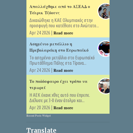
Απαλλάχθηκε από το ΑΣΕΑΔ ο
Τάιρικ Τζόουνς
Δικαιώθηκε η ΚΑΕ Ολυμπιακός στην
προσφυγή που κατέθεσε στο Ανώτατο...
Read more
Apr 24 2026 |
Ασημένιο μετάλλιο η
Πρεβολαράκη στο Ευρωπαϊκό
Tο ασημένιο μετάλλιο στο Ευρωπαϊκό
Πρωτάθλημα Πάλης στα Τίρανα...
Read more
Apr 24 2026 |
Το ποδόσφαιρο έχει τρόπο να
τιμωρεί
Η ΑΕΚ έκανε χθες αυτό που έπρεπε.
Διέλυσε με 3-0 έναν άτολμο και...
Read more
Apr 20 2026 |
Recent Posts Widget
Translate