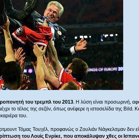
προπονητή του τρεμπλ του 2013
. Η λύση είναι προσωρινή, αφ
χρι το τέλος της σεζόν, όπως ανέφερε η ιστοσελίδα της Bild. Κ
 καριέρα του.
τμουντ Τόμας Τουχέλ, προφανώς ο Ζουλιάν Νάγκελσμαν δεν εί
ρίπτωση του Λουίς Ενρίκε, που αποκάλυψαν χθες οι Ισπανο