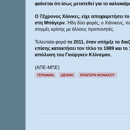
φαίνεται ότι ίσως μετατεθεί για το καλοκαίρ
Ο 72χρονος Χάινκες, είχε αποχαιρετήσει τ
στη Μπάγερν.
Ήδη δύο φορές, ο Χάινκενς, πο
στιγμές κρίσης με άλλους προπονητές.
Τελευταία φορά
το 2011, όταν υπήρξε το δια
επίσης κατακτήσει τον τίτλο το 1989 και το
απόλυση του Γιούργκεν Κλίνσμαν.
(ΑΠΕ-ΜΠΕ)
ΓΕΡΜΑΝΊΑ
ΔΙΕΘΝΉ
ΜΠΑΓΕΡΝ ΜΟΝΑΧΟΥ
Σ