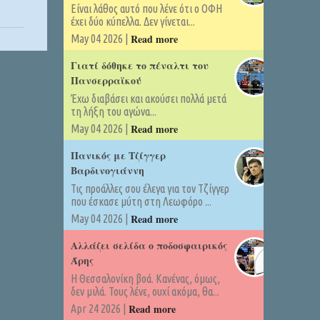
Είναι λάθος αυτό που λένε ότι ο ΟΦΗ
έχει δύο κύπελλα. Δεν γίνεται...
Read more
May 04 2026 |
Γιατί δόθηκε το πέναλτι του
Πανσερραϊκού
Έχω διαβάσει και ακούσει πολλά μετά
τη λήξη του αγώνα...
Read more
May 04 2026 |
Πανικός με Τζίγγερ
Βαρδινογιάννη
Τις προάλλες σου έλεγα για τον Τζίγγερ
που έσκασε μύτη στη Λεωφόρο ...
Read more
May 04 2026 |
Αλλάζει σελίδα ο ποδοσφαιρικός
Άρης
Η Θεσσαλονίκη βοά. Κανένας, όμως,
δεν μιλά. Τους λένε, ουχί ακόμα, θα...
Read more
Apr 24 2026 |