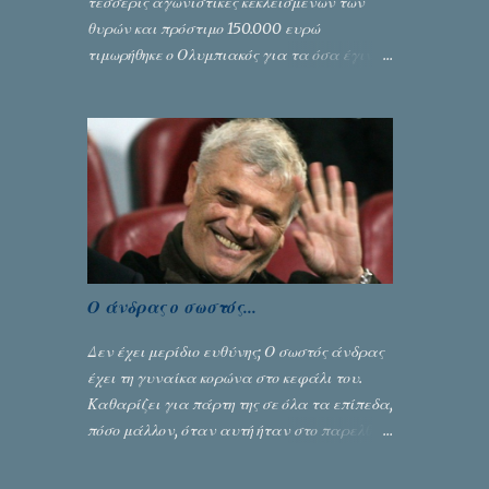
τέσσερις αγωνιστικές κεκλεισμένων των
θυρών και πρόστιμο 150.000 ευρώ
τιμωρήθηκε ο Ολυμπιακός για τα όσα έγιναν
στον πρώτο ημιτελικό του Κυπέλλου
Ελλάδας. Η πειθαρχική επιτροπή της ΕΠΟ
εξάντλησε την αυστηρότητά της,
περισσότερο λόγω του ντόρου που
δημιούργησαν τα ελεγχόμενα ΜΜΕ, αλλά
σε κάθε περίπτωση δεν επέβαλε ποινή
αφαίρεσης βαθμών, όπως απαιτούσαν,
αφού κάτι τέτοιο δεν ήταν εφικτό, σύμφωνα
με τα στοιχεία...
Ο άνδρας ο σωστός...
Δεν έχει μερίδιο ευθύνης; Ο σωστός άνδρας
έχει τη γυναίκα κορώνα στο κεφάλι του.
Καθαρίζει για πάρτη της σε όλα τα επίπεδα,
πόσο μάλλον, όταν αυτή ήταν στο παρελθόν
ένας από τους κυριότερους λόγους για την
δική του αναγνώριση... Γράφει ο Σταύρος