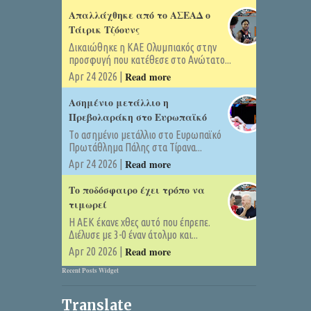
Απαλλάχθηκε από το ΑΣΕΑΔ ο
Τάιρικ Τζόουνς
Δικαιώθηκε η ΚΑΕ Ολυμπιακός στην
προσφυγή που κατέθεσε στο Ανώτατο...
Read more
Apr 24 2026 |
Ασημένιο μετάλλιο η
Πρεβολαράκη στο Ευρωπαϊκό
Tο ασημένιο μετάλλιο στο Ευρωπαϊκό
Πρωτάθλημα Πάλης στα Τίρανα...
Read more
Apr 24 2026 |
Το ποδόσφαιρο έχει τρόπο να
τιμωρεί
Η ΑΕΚ έκανε χθες αυτό που έπρεπε.
Διέλυσε με 3-0 έναν άτολμο και...
Read more
Apr 20 2026 |
Recent Posts Widget
Translate