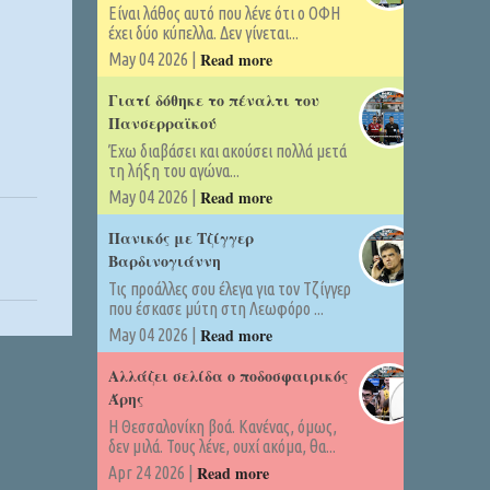
Είναι λάθος αυτό που λένε ότι ο ΟΦΗ
έχει δύο κύπελλα. Δεν γίνεται...
Read more
May 04 2026 |
Γιατί δόθηκε το πέναλτι του
Πανσερραϊκού
Έχω διαβάσει και ακούσει πολλά μετά
τη λήξη του αγώνα...
Read more
May 04 2026 |
Πανικός με Τζίγγερ
Βαρδινογιάννη
Τις προάλλες σου έλεγα για τον Τζίγγερ
που έσκασε μύτη στη Λεωφόρο ...
Read more
May 04 2026 |
Αλλάζει σελίδα ο ποδοσφαιρικός
Άρης
Η Θεσσαλονίκη βοά. Κανένας, όμως,
δεν μιλά. Τους λένε, ουχί ακόμα, θα...
Read more
Apr 24 2026 |