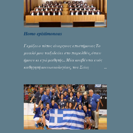
Homo epistimonous
Γεμίζει ο τόπος άνεργους επιστήμονες Το
μυαλό μου ταξιδεύει στο παρελθόν, όταν
ήμουν κι εγώ μαθητής... Μία κουβέντα ενός
καθηγητή κοινωνιολογίας, του Σάκη
Μπερναλή, κρύβει ίσως ένα μεγάλο μέρος
του εκτροχιασμού της κοινωνίας μας...
Γράφει ο Σταύρος Αλευρογιάννης