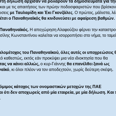
στή δήλωση άρχισαν να ρολάρουν τα δημοσιεύματα για τη
και με τις απαιτήσεις των πρώην ποδοσφαιριστών που βρίσκον
ώσεις
με Ταυλαρίδη και Έκι Γκονζάλες
. Ο πρώτος, μάλιστα, λέ
ι έτσι ο Παναθηναϊκός θα κινδυνεύσει με αφαίρεση βαθμών.
 Παναθηναϊκός.
Η αποχώρηση Αλαφούζου φέρνει την καταστρο
σίλης Κωνσταντίνου καλείται να ισορροπήσει στο νήμα, το ταμε
αλομέτοχος του Παναθηναϊκού, όλες αυτές οι υποχρεώσεις 
ό καθεστώς, εκτός εάν προκύψει μια νέα ιδιοκτησία που θα
ας να κάνει αλλιώς,
ο κυρ-Γιάννης
θα επανέλθει ξανά ως
ναϊκό
, κι όλοι πλέον να τον αποδεχτούν, χωρίς δεύτερη σκέψη
.
όμιμος κάτοχος των ονομαστικών μετοχών της ΠΑΕ
αι ότι δεν αποχωρείς από μία εταιρεία, με μία δήλωση. Και
.