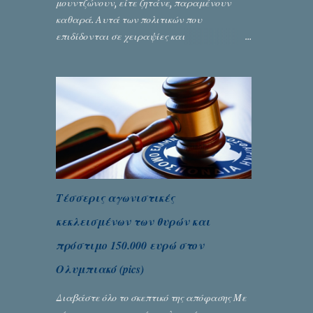
μουντζώνουν, είτε ζητάνε, παραμένουν
καθαρά. Αυτά των πολιτικών που
επιδίδονται σε χειραψίες και
πλουσιοπάροχες συναλλαγές είναι τα
βρώμικα. Σαν την ψυχή τους... Γράφει ο
Σταύρος Αλευρογιάννης
Τέσσερις αγωνιστικές
κεκλεισμένων των θυρών και
πρόστιμο 150.000 ευρώ στον
Ολυμπιακό (pics)
Διαβάστε όλο το σκεπτικό της απόφασης Με