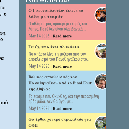
ν
ται
Ο Γιαννακόπουλος έκανε το
ει
ο
λάθος με Αταμάν
Ο αθλητισμός προσφέρει χαρές και
λύπες. Ποτέ δεν είναι όλα ιδανικά....
φή,
Read more
May 14 2026 |
ίο
Τα έχουν κάνει πλακάκια
Να σπάσω λίγο τη μιζέρια από τον
θα
αποκλεισμό του Παναθηναϊκού στο...
Read more
May 14 2026 |
Βολικός αποκλεισμός του
Παναθηναϊκού από το Final Four
της Αθήνας
Το είχαμε πει. Όχι χθες, όχι την περασμένη
εβδομάδα. Δεν θα βγούμε...
 πού
Read more
May 14 2026 |
Θα έρθει χοντρό στραπάτσο για
ΟΦΗ