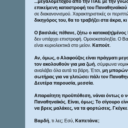
...μεγαλομετόχου από την ΠΑΕ με την γνω
επικείμενη καταστροφή του Παναθηναϊκού
σε διακανονισμού.
Χαρακτηριστικές οι περιπτ
δικηγόρος του, θα το τραβήξει στα άκρα, κ
Ο βασιλιάς πέθανε, ζήτω ο κατακα(η)μένος
δεν υπάρχει επιστροφή. Ομοιοκαταληξία. Ο Βα
είναι κυριολεκτικά στο μείον.
Καπούτ
.
Αν, όμως, ο Αλαφούζος είναι πράγματι μεγ
τον ακολουθούν για μια ζωή
, σύμφωνα νομικ
αναλάβει όλα αυτά τα βάρη. Έτσι,
μη μπορώντ
σωτήρας για να γλιτώσει πάλι τον Παναθη
Δευτέρα παρουσία, μεσσία
.
Απαραίτητη προϋπόθεση, νάναι όντως ο ν
Παναθηναϊκός
.
Είναι, όμως; Το σίγουρο είν
να βρεις μαλάκες, να τα φορτώσεις. Γκέγκε
Βαρδή
, τι λες; Εσύ,
Καπετάνιε;