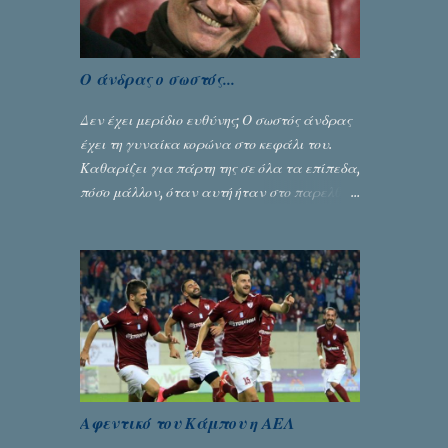
αφαίρεσης βαθμών, όπως απαιτούσαν,
αφού κάτι τέτοιο δεν ήταν εφικτό, σύμφωνα
με τα στοιχεία...
Ο άνδρας ο σωστός...
Δεν έχει μερίδιο ευθύνης; Ο σωστός άνδρας
έχει τη γυναίκα κορώνα στο κεφάλι του.
Καθαρίζει για πάρτη της σε όλα τα επίπεδα,
πόσο μάλλον, όταν αυτή ήταν στο παρελθόν
ένας από τους κυριότερους λόγους για την
δική του αναγνώριση... Γράφει ο Σταύρος
Αλευρογιάννης
Αφεντικό του Κάμπου η ΑΕΛ