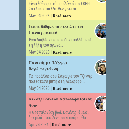
Είναι λάθος αυτό που λένε ότι ο ΟΦΗ
έχει δύο κύπελλα. Δεν γίνεται...
Read more
May 04 2026 |
Γιατί δόθηκε το πέναλτι του
Πανσερραϊκού
Έχω διαβάσει και ακούσει πολλά μετά
τη λήξη του αγώνα...
Read more
May 04 2026 |
Πανικός με Τζίγγερ
Βαρδινογιάννη
Τις προάλλες σου έλεγα για τον Τζίγγερ
που έσκασε μύτη στη Λεωφόρο ...
Read more
May 04 2026 |
Αλλάζει σελίδα ο ποδοσφαιρικός
Άρης
Η Θεσσαλονίκη βοά. Κανένας, όμως,
δεν μιλά. Τους λένε, ουχί ακόμα, θα...
Read more
Apr 24 2026 |