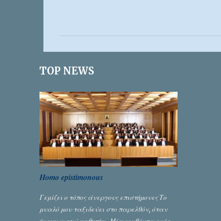
Σ
χ
ό
λ
ι
TOP NEWS
α
Homo epistimonous
Γεμίζει ο τόπος άνεργους επιστήμονες Το
μυαλό μου ταξιδεύει στο παρελθόν, όταν