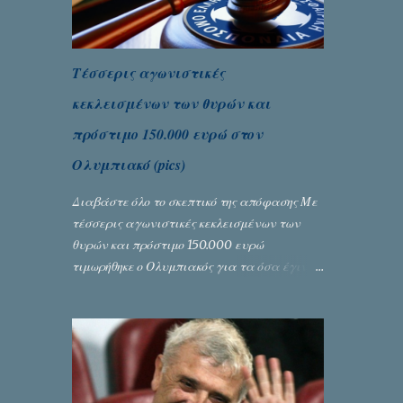
Τέσσερις αγωνιστικές
κεκλεισμένων των θυρών και
πρόστιμο 150.000 ευρώ στον
Ολυμπιακό (pics)
Διαβάστε όλο το σκεπτικό της απόφασης Με
τέσσερις αγωνιστικές κεκλεισμένων των
θυρών και πρόστιμο 150.000 ευρώ
τιμωρήθηκε ο Ολυμπιακός για τα όσα έγιναν
στον πρώτο ημιτελικό του Κυπέλλου
Ελλάδας. Η πειθαρχική επιτροπή της ΕΠΟ
εξάντλησε την αυστηρότητά της,
περισσότερο λόγω του ντόρου που
δημιούργησαν τα ελεγχόμενα ΜΜΕ, αλλά
σε κάθε περίπτωση δεν επέβαλε ποινή