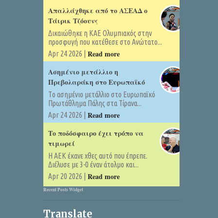
Απαλλάχθηκε από το ΑΣΕΑΔ ο
Τάιρικ Τζόουνς
Δικαιώθηκε η ΚΑΕ Ολυμπιακός στην
προσφυγή που κατέθεσε στο Ανώτατο...
Read more
Apr 24 2026 |
Ασημένιο μετάλλιο η
Πρεβολαράκη στο Ευρωπαϊκό
Tο ασημένιο μετάλλιο στο Ευρωπαϊκό
Πρωτάθλημα Πάλης στα Τίρανα...
Read more
Apr 24 2026 |
Το ποδόσφαιρο έχει τρόπο να
τιμωρεί
Η ΑΕΚ έκανε χθες αυτό που έπρεπε.
Διέλυσε με 3-0 έναν άτολμο και...
Read more
Apr 20 2026 |
Recent Posts Widget
Translate