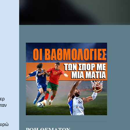
τερ
ταν
ευρώ
ΡΟΗ ΘΕΜΑΤΩΝ