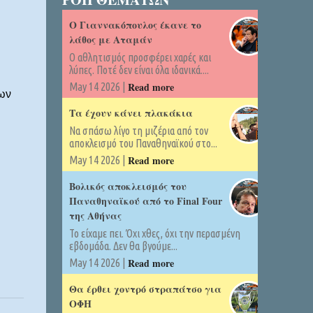
Ο Γιαννακόπουλος έκανε το
λάθος με Αταμάν
Ο αθλητισμός προσφέρει χαρές και
λύπες. Ποτέ δεν είναι όλα ιδανικά....
Read more
May 14 2026 |
ίων
Τα έχουν κάνει πλακάκια
Να σπάσω λίγο τη μιζέρια από τον
αποκλεισμό του Παναθηναϊκού στο...
Read more
May 14 2026 |
Βολικός αποκλεισμός του
Παναθηναϊκού από το Final Four
της Αθήνας
Το είχαμε πει. Όχι χθες, όχι την περασμένη
εβδομάδα. Δεν θα βγούμε...
Read more
May 14 2026 |
Θα έρθει χοντρό στραπάτσο για
ΟΦΗ