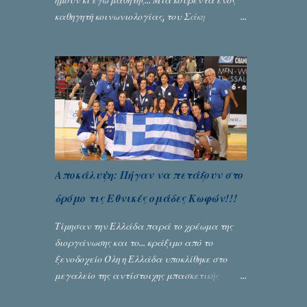
ήμουν κι εγώ μαθητής... Μία κουβέντα ενός
καθηγητή κοινωνιολογίας, του Σάκη
Μπερναλή, κρύβει ίσως ένα μεγάλο μέρος
του εκτροχιασμού της κοινωνίας μας...
Γράφει ο Σταύρος Αλευρογιάννης
Αποκάλυψη: Πήγαν να πετάξουν στο
δρόμο τις Εθνικές ομάδες Κωφών!!!
Τίμησαν την Ελλάδα παρά το χρέωμα της
διοργάνωσης και το... κράξιμο από το
ξενοδοχείο Όλη η Ελλάδα υποκλίθηκε στο
μεγαλείο της αντίστοιχης μπασκετικής
Εθνικής ομάδας Γυναικών με την