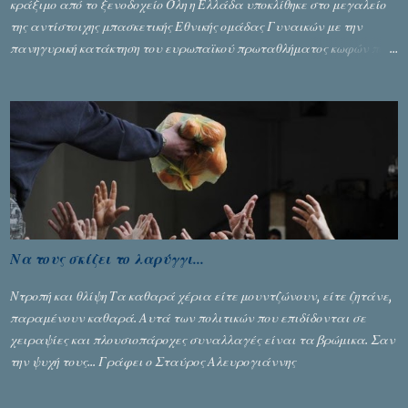
κράξιμο από το ξενοδοχείο Όλη η Ελλάδα υποκλίθηκε στο μεγαλείο
της αντίστοιχης μπασκετικής Εθνικής ομάδας Γυναικών με την
πανηγυρική κατάκτηση του ευρωπαϊκού πρωταθλήματος κωφών που
διεξήχθη στη Θεσσανολίκη τις προηγουμενες ημέρες. Πίσω από την
λάμψη και την αποθέωση που γνώρισαν τα κορίτσια της Αθηνάς
Ζέρβα με την πορεία τους που ολοκληρώθηκε με τη νίκη τους στον
τελικό επί της Λιθουανίας, υπάρχουν και τα δυσάρεστα. Τα πολύ
δυσάρεστα...
Να τους σκίζει το λαρύγγι...
Ντροπή και θλίψη Τα καθαρά χέρια είτε μουντζώνουν, είτε ζητάνε,
παραμένουν καθαρά. Αυτά των πολιτικών που επιδίδονται σε
χειραψίες και πλουσιοπάροχες συναλλαγές είναι τα βρώμικα. Σαν
την ψυχή τους... Γράφει ο Σταύρος Αλευρογιάννης