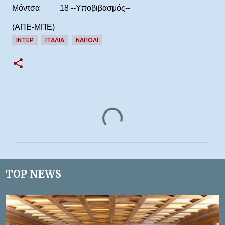
Μόντσα 18 --Υποβιβασμός--
(ΑΠΕ-ΜΠΕ)
ΙΝΤΕΡ
ΙΤΑΛΊΑ
ΝΑΠΟΛΙ
Σ
χ
ό
λ
ι
TOP NEWS
α