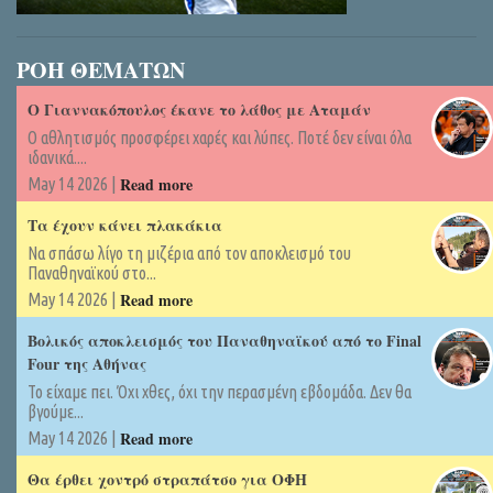
ΡΟΗ ΘΕΜΑΤΩΝ
Ο Γιαννακόπουλος έκανε το λάθος με Αταμάν
Ο αθλητισμός προσφέρει χαρές και λύπες. Ποτέ δεν είναι όλα
ιδανικά....
Read more
May 14 2026 |
Τα έχουν κάνει πλακάκια
Να σπάσω λίγο τη μιζέρια από τον αποκλεισμό του
Παναθηναϊκού στο...
Read more
May 14 2026 |
Βολικός αποκλεισμός του Παναθηναϊκού από το Final
Four της Αθήνας
Το είχαμε πει. Όχι χθες, όχι την περασμένη εβδομάδα. Δεν θα
βγούμε...
Read more
May 14 2026 |
Θα έρθει χοντρό στραπάτσο για ΟΦΗ