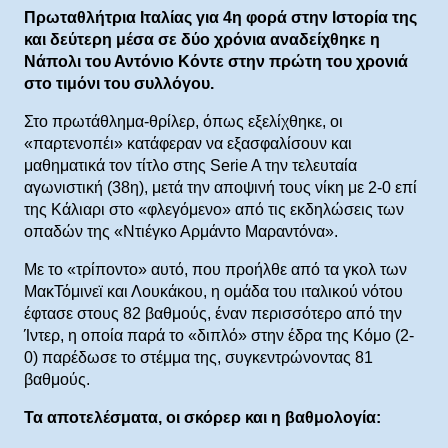
Πρωταθλήτρια Ιταλίας για 4η φορά στην Ιστορία της
και δεύτερη μέσα σε δύο χρόνια αναδείχθηκε η
Νάπολι του Αντόνιο Κόντε στην πρώτη του χρονιά
στο τιμόνι του συλλόγου.
Στο πρωτάθλημα-θρίλερ, όπως εξελίχθηκε, οι
«παρτενοπέι» κατάφεραν να εξασφαλίσουν και
μαθηματικά τον τίτλο στης Serie A την τελευταία
αγωνιστική (38η), μετά την αποψινή τους νίκη με 2-0 επί
της Κάλιαρι στο «φλεγόμενο» από τις εκδηλώσεις των
οπαδών της «Ντιέγκο Αρμάντο Μαραντόνα».
Με το «τρίποντο» αυτό, που προήλθε από τα γκολ των
ΜακΤόμινεϊ και Λουκάκου, η ομάδα του ιταλικού νότου
έφτασε στους 82 βαθμούς, έναν περισσότερο από την
Ίντερ, η οποία παρά το «διπλό» στην έδρα της Κόμο (2-
0) παρέδωσε το στέμμα της, συγκεντρώνοντας 81
βαθμούς.
Τα αποτελέσματα, οι σκόρερ και η βαθμολογία: