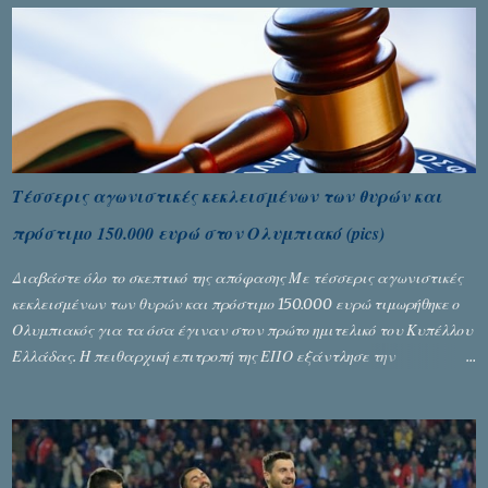
Τέσσερις αγωνιστικές κεκλεισμένων των θυρών και
πρόστιμο 150.000 ευρώ στον Ολυμπιακό (pics)
Διαβάστε όλο το σκεπτικό της απόφασης Με τέσσερις αγωνιστικές
κεκλεισμένων των θυρών και πρόστιμο 150.000 ευρώ τιμωρήθηκε ο
Ολυμπιακός για τα όσα έγιναν στον πρώτο ημιτελικό του Κυπέλλου
Ελλάδας. Η πειθαρχική επιτροπή της ΕΠΟ εξάντλησε την
αυστηρότητά της, περισσότερο λόγω του ντόρου που δημιούργησαν
τα ελεγχόμενα ΜΜΕ, αλλά σε κάθε περίπτωση δεν επέβαλε ποινή
αφαίρεσης βαθμών, όπως απαιτούσαν, αφού κάτι τέτοιο δεν ήταν
εφικτό, σύμφωνα με τα στοιχεία...