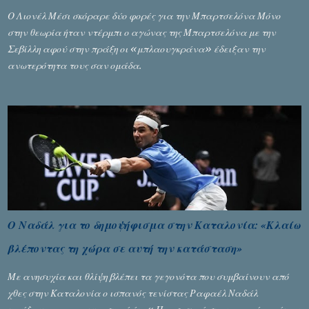
Ο Λιονέλ Μέσι σκόραρε δύο φορές για την Μπαρτσελόνα Μόνο
στην θεωρία ήταν ντέρμπι ο αγώνας της Μπαρτσελόνα με την
Σεβίλλη αφού στην πράξη οι «μπλαουγκράνα» έδειξαν την
ανωτερότητα τους σαν ομάδα.
Ο Ναδάλ για το δημοψήφισμα στην Καταλονία: «Κλαίω
βλέποντας τη χώρα σε αυτή την κατάσταση»
Με ανησυχία και θλίψη βλέπει τα γεγονότα που συμβαίνουν από
χθες στην Καταλονία ο ισπανός τενίστας Ραφαέλ Ναδάλ