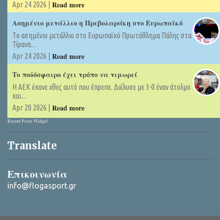
Read more
Apr 24 2026 |
Ασημένιο μετάλλιο η Πρεβολαράκη στο Ευρωπαϊκό
Tο ασημένιο μετάλλιο στο Ευρωπαϊκό Πρωτάθλημα Πάλης στα
Τίρανα...
Read more
Apr 24 2026 |
Το ποδόσφαιρο έχει τρόπο να τιμωρεί
Η ΑΕΚ έκανε χθες αυτό που έπρεπε. Διέλυσε με 3-0 έναν άτολμο
και...
Read more
Apr 20 2026 |
Recent Posts Widget
Translate
Επικοινωνία
info@flogasport.gr