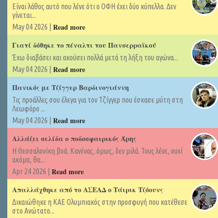
Είναι λάθος αυτό που λένε ότι ο ΟΦΗ έχει δύο κύπελλα. Δεν
γίνεται...
Read more
May 04 2026 |
Γιατί δόθηκε το πέναλτι του Πανσερραϊκού
Έχω διαβάσει και ακούσει πολλά μετά τη λήξη του αγώνα...
Read more
May 04 2026 |
Πανικός με Τζίγγερ Βαρδινογιάννη
Τις προάλλες σου έλεγα για τον Τζίγγερ που έσκασε μύτη στη
Λεωφόρο ...
Read more
May 04 2026 |
Αλλάζει σελίδα ο ποδοσφαιρικός Άρης
Η Θεσσαλονίκη βοά. Κανένας, όμως, δεν μιλά. Τους λένε, ουχί
ακόμα, θα...
Read more
Apr 24 2026 |
Απαλλάχθηκε από το ΑΣΕΑΔ ο Τάιρικ Τζόουνς
Δικαιώθηκε η ΚΑΕ Ολυμπιακός στην προσφυγή που κατέθεσε
στο Ανώτατο...