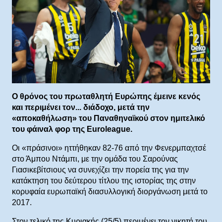
Ο θρόνος του πρωταθλητή Ευρώπης έμεινε κενός
και περιμένει τον... διάδοχο, μετά την
«αποκαθήλωση» του Παναθηναϊκού στον ημιτελικό
του φάιναλ φορ της Euroleague.
Οι «πράσινοι» ηττήθηκαν 82-76 από την Φενερμπαχτσέ
στο Άμπου Ντάμπι, με την ομάδα του Σαρούνας
Γιασικεβίτσιους να συνεχίζει την πορεία της για την
κατάκτηση του δεύτερου τίτλου της ιστορίας της στην
κορυφαία ευρωπαϊκή διασυλλογική διοργάνωση μετά το
2017.
Στον τελικό της Κυριακής (25/5) περιμένει τον νικητή του