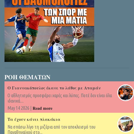
ΡΟΗ ΘΕΜΑΤΩΝ
Ο Γιαννακόπουλος έκανε το λάθος με Αταμάν
Ο αθλητισμός προσφέρει χαρές και λύπες. Ποτέ δεν είναι όλα
ιδανικά....
Read more
May 14 2026 |
Τα έχουν κάνει πλακάκια
Να σπάσω λίγο τη μιζέρια από τον αποκλεισμό του
Παναθηναϊκού στο...