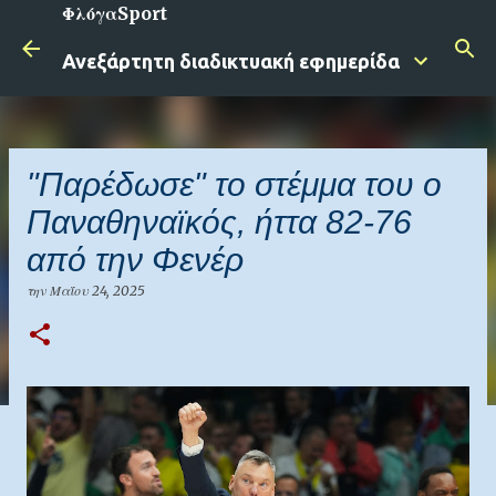
ΦλόγαSport
Μετάβαση στο κύριο περιεχόμενο
Ανεξάρτητη διαδικτυακή εφημερίδα
"Παρέδωσε" το στέμμα του ο
Παναθηναϊκός, ήττα 82-76
από την Φενέρ
την
Μαΐου 24, 2025