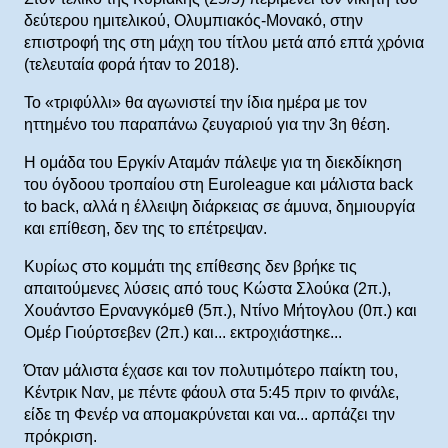
δεύτερου ημιτελικού, Ολυμπιακός-Μονακό, στην
επιστροφή της στη μάχη του τίτλου μετά από επτά χρόνια
(τελευταία φορά ήταν το 2018).
Το «τριφύλλι» θα αγωνιστεί την ίδια ημέρα με τον
ηττημένο του παραπάνω ζευγαριού για την 3η θέση.
Η ομάδα του Εργκίν Αταμάν πάλεψε για τη διεκδίκηση
του όγδοου τροπαίου στη Euroleague και μάλιστα back
to back, αλλά η έλλειψη διάρκειας σε άμυνα, δημιουργία
και επίθεση, δεν της το επέτρεψαν.
Κυρίως στο κομμάτι της επίθεσης δεν βρήκε τις
απαιτούμενες λύσεις από τους Κώστα Σλούκα (2π.),
Χουάντσο Ερνανγκόμεθ (5π.), Ντίνο Μήτογλου (0π.) και
Ομέρ Γιούρτσεβεν (2π.) και... εκτροχιάστηκε...
Όταν μάλιστα έχασε και τον πολυτιμότερο παίκτη του,
Κέντρικ Ναν, με πέντε φάουλ στα 5:45 πριν το φινάλε,
είδε τη Φενέρ να απομακρύνεται και να... αρπάζει την
πρόκριση.