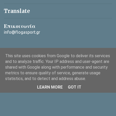
Translate
Επικοινωνία
info@flogasport.gr
This site uses cookies from Google to deliver its services
and to analyze traffic. Your IP address and user-agent are
shared with Google along with performance and security
metrics to ensure quality of service, generate usage
Από το Blogger
statistics, and to detect and address abuse.
Copyright © 2025 ΦλόγαSport (flogasport.gr), All rights reserved
LEARN MORE
GOT IT