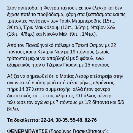
Στον αντίποδα, η Φενερμπαχτσέ είχε τον έλεγχο και δεν
έχασε ποτέ το προβάδισμα, χάρη στα ξεσπάσματα και τις
τρίποντες «ενέσεις» των Ταρίκ Μπιμπέροβιτς (15π.,
3/6τρ.), Έρικ ΜακΚόλουμ (13π., 3/6τρ.), Ντέβον Χολ
(18π., 4/6τρ.) και Νίκολο Μέλι (9π.,, 1/4τρ.).
Από τον Παναθηναϊκό πάλεψε ο Τσεντί Οσμάν με 22
πόντους και ο Κέντρικ Ναν με 19 πόντους (χωρίς
τρίποντο) μέχρι να αποβληθεί με 5 φάουλ, ενώ
εξαιρετικός ήταν ο Τζέριαν Γκραντ με 15 πόντους.
Αξίζει να σημειωθεί ότι ο Ματίας Λεσόρ επέστρεψε στην
αγωνιστική δράση μετά από πέντε μήνες αδράνειας,
πήρε 14:37 λεπτά συμμετοχής, αλλά ήταν φανερά
διστακτικός και... εκτός κλίματος. Ο Γάλλος σέντερ
τελείωσε τον αγώνα με 7 πόντους με 1/2 δίποντα και 5/6
βολές.
Τα δεκάλεπτα: 22-14, 38-35, 55-48, 82-76
ΦΕΝΕΡΜΠΑΧΤΣΕ
(Σαρούνας Γιασικεβίτσιους):