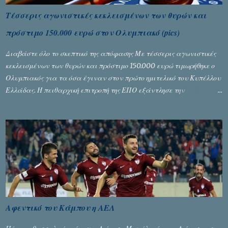
Τέσσερις αγωνιστικές κεκλεισμένων των θυρών και
πρόστιμο 150.000 ευρώ στον Ολυμπιακό (pics)
Διαβάστε όλο το σκεπτικό της απόφασης Με τέσσερις αγωνιστικές
κεκλεισμένων των θυρών και πρόστιμο 150.000 ευρώ τιμωρήθηκε ο
Ολυμπιακός για τα όσα έγιναν στον πρώτο ημιτελικό του Κυπέλλου
Ελλάδας. Η πειθαρχική επιτροπή της ΕΠΟ εξάντλησε την
αυστηρότητά της, περισσότερο λόγω του ντόρου που δημιούργησαν
τα ελεγχόμενα ΜΜΕ, αλλά σε κάθε περίπτωση δεν επέβαλε ποινή
αφαίρεσης βαθμών, όπως απαιτούσαν, αφού κάτι τέτοιο δεν ήταν
εφικτό, σύμφωνα με τα στοιχεία...
Αφεντικό του Κάμπου η ΑΕΛ