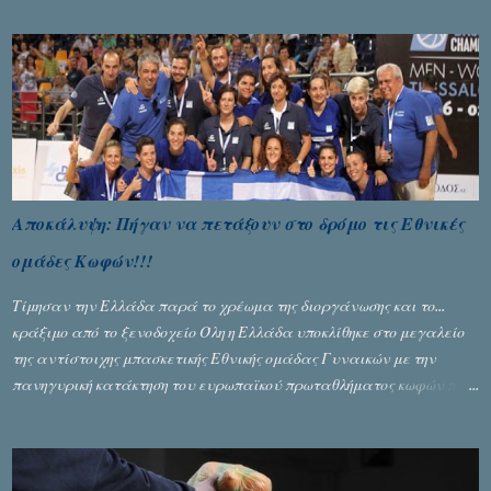
Αποκάλυψη: Πήγαν να πετάξουν στο δρόμο τις Εθνικές
ομάδες Κωφών!!!
Τίμησαν την Ελλάδα παρά το χρέωμα της διοργάνωσης και το...
κράξιμο από το ξενοδοχείο Όλη η Ελλάδα υποκλίθηκε στο μεγαλείο
της αντίστοιχης μπασκετικής Εθνικής ομάδας Γυναικών με την
πανηγυρική κατάκτηση του ευρωπαϊκού πρωταθλήματος κωφών που
διεξήχθη στη Θεσσανολίκη τις προηγουμενες ημέρες. Πίσω από την
λάμψη και την αποθέωση που γνώρισαν τα κορίτσια της Αθηνάς
Ζέρβα με την πορεία τους που ολοκληρώθηκε με τη νίκη τους στον
τελικό επί της Λιθουανίας, υπάρχουν και τα δυσάρεστα. Τα πολύ