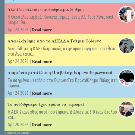
Αλλάζει σελίδα ο ποδοσφαιρικός Άρης
Η Θεσσαλονίκη βοά. Κανένας, όμως, δεν μιλά. Τους λένε, ουχί
ακόμα, θα...
Read more
Apr 24 2026 |
Απαλλάχθηκε από το ΑΣΕΑΔ ο Τάιρικ Τζόουνς
Δικαιώθηκε η ΚΑΕ Ολυμπιακός στην προσφυγή που κατέθεσε
στο Ανώτατο...
Read more
Apr 24 2026 |
Ασημένιο μετάλλιο η Πρεβολαράκη στο Ευρωπαϊκό
Tο ασημένιο μετάλλιο στο Ευρωπαϊκό Πρωτάθλημα Πάλης στα
Τίρανα...
Read more
Apr 24 2026 |
Το ποδόσφαιρο έχει τρόπο να τιμωρεί
Η ΑΕΚ έκανε χθες αυτό που έπρεπε. Διέλυσε με 3-0 έναν άτολμο
και...
Read more
Apr 20 2026 |
Recent Posts Widget