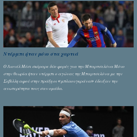
Ντέρμπι ήταν μόνο στα χαρτιά
Ο Λιονέλ Μέσι σκόραρε δύο φορές για την Μπαρτσελόνα Μόνο
στην θεωρία ήταν ντέρμπι ο αγώνας της Μπαρτσελόνα με την
Σεβίλλη αφού στην πράξη οι «μπλαουγκράνα» έδειξαν την
ανωτερότητα τους σαν ομάδα.