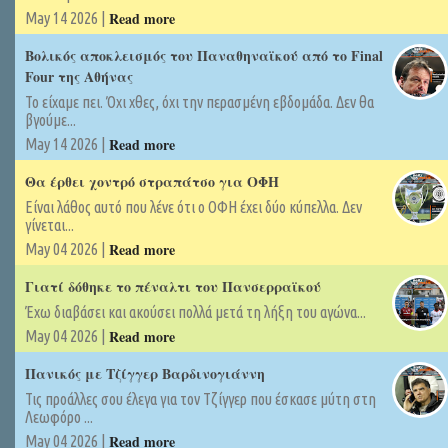
Read more
May 14 2026 |
Βολικός αποκλεισμός του Παναθηναϊκού από το Final
Four της Αθήνας
Το είχαμε πει. Όχι χθες, όχι την περασμένη εβδομάδα. Δεν θα
βγούμε...
Read more
May 14 2026 |
Θα έρθει χοντρό στραπάτσο για ΟΦΗ
Είναι λάθος αυτό που λένε ότι ο ΟΦΗ έχει δύο κύπελλα. Δεν
γίνεται...
Read more
May 04 2026 |
Γιατί δόθηκε το πέναλτι του Πανσερραϊκού
Έχω διαβάσει και ακούσει πολλά μετά τη λήξη του αγώνα...
Read more
May 04 2026 |
Πανικός με Τζίγγερ Βαρδινογιάννη
Τις προάλλες σου έλεγα για τον Τζίγγερ που έσκασε μύτη στη
Λεωφόρο ...
Read more
May 04 2026 |