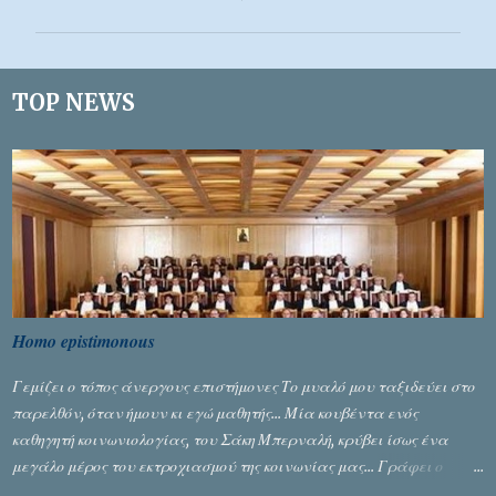
ό
λ
ι
TOP NEWS
α
Homo epistimonous
Γεμίζει ο τόπος άνεργους επιστήμονες Το μυαλό μου ταξιδεύει στο
παρελθόν, όταν ήμουν κι εγώ μαθητής... Μία κουβέντα ενός
καθηγητή κοινωνιολογίας, του Σάκη Μπερναλή, κρύβει ίσως ένα
μεγάλο μέρος του εκτροχιασμού της κοινωνίας μας... Γράφει ο
Σταύρος Αλευρογιάννης