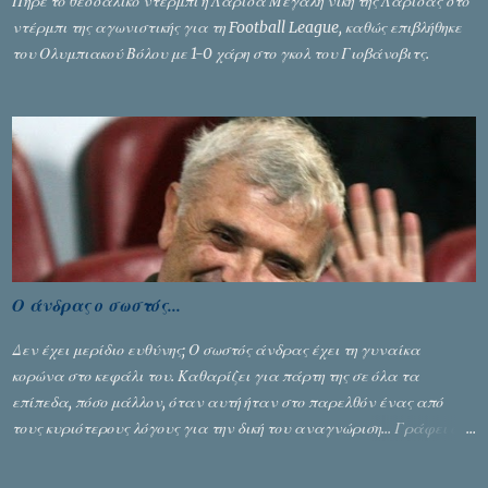
Πήρε το θεσσαλικό ντέρμπι η Λάρισα Μεγάλη νίκη της Λάρισας στο
ντέρμπι της αγωνιστικής για τη Football League, καθώς επιβλήθηκε
του Ολυμπιακού Βόλου με 1-0 χάρη στο γκολ του Γιοβάνοβιτς.
Ο άνδρας ο σωστός...
Δεν έχει μερίδιο ευθύνης; Ο σωστός άνδρας έχει τη γυναίκα
κορώνα στο κεφάλι του. Καθαρίζει για πάρτη της σε όλα τα
επίπεδα, πόσο μάλλον, όταν αυτή ήταν στο παρελθόν ένας από
τους κυριότερους λόγους για την δική του αναγνώριση... Γράφει ο
Σταύρος Αλευρογιάννης