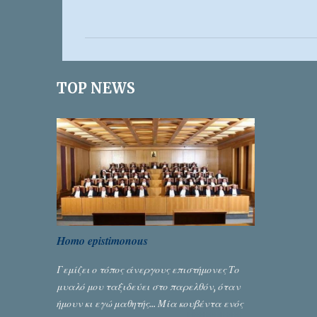
χ
ό
λ
ι
TOP NEWS
α
Homo epistimonous
Γεμίζει ο τόπος άνεργους επιστήμονες Το
μυαλό μου ταξιδεύει στο παρελθόν, όταν
ήμουν κι εγώ μαθητής... Μία κουβέντα ενός