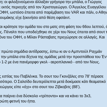
η: οι φιλοξενούμενοι άλλαξαν γρήγορα την μπάλα, ο Γιώργος
ε εκτός περιοχής από τον Χριστογεώργο. Ο Άγγελος Ευαγγέλου
υ ΟΦΗ, ωστόσο έπειτα από παρέμβαση του VAR και πάλι, ο Αθην
ουμάκης είχε ξεκινήσει από θέση οφσάιντ.
ι κράτησε την ομάδα του στο ματς στη φάση του 66ου λεπτού, 
ς. Πέναλτι που υποδείχθηκε σε χέρι του Νους έπειτα από σουτ 
ικόνα του ΟΦΗ, ο Μίλαν Ράσταβατς προχώρησε σε αλλαγές. Και
τα πρώτα σημάδια αντίδρασης, έστω κι αν ο Αμπντούλ Ραχμάν
ι την μπάλα στα δίχτυα της ομάδας μετά την προσπάθεια του Έν
 1-2 με ένα πανέμορφο γκολ - αεροπλανικό - από τον Νους.
της εστίας του Παβλένκα. Το σουτ του Γκονζάλες στο 78’ πέρασε
σσότερο. Ο Σαλσίδο δευτερόλεπτα μετά δοκίμασε κάτι θεαματικό
εώργος είπε «όχι» στο σουτ του Ζίβκοβιτς (88’).
α παίρνει ένα δύσκολο «τρίποντο» και να κάνει το 3x3,
τη φετινή του ήττα.