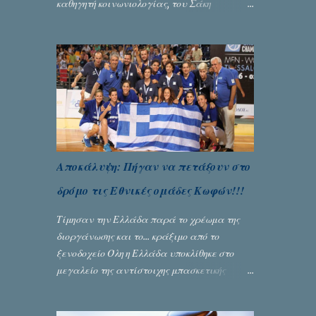
καθηγητή κοινωνιολογίας, του Σάκη
Μπερναλή, κρύβει ίσως ένα μεγάλο μέρος
του εκτροχιασμού της κοινωνίας μας...
Γράφει ο Σταύρος Αλευρογιάννης
Αποκάλυψη: Πήγαν να πετάξουν στο
δρόμο τις Εθνικές ομάδες Κωφών!!!
Τίμησαν την Ελλάδα παρά το χρέωμα της
διοργάνωσης και το... κράξιμο από το
ξενοδοχείο Όλη η Ελλάδα υποκλίθηκε στο
μεγαλείο της αντίστοιχης μπασκετικής
Εθνικής ομάδας Γυναικών με την
πανηγυρική κατάκτηση του ευρωπαϊκού