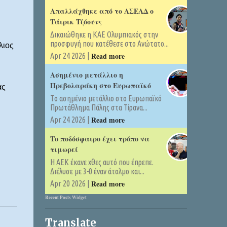
Απαλλάχθηκε από το ΑΣΕΑΔ ο
Τάιρικ Τζόουνς
Δικαιώθηκε η ΚΑΕ Ολυμπιακός στην
προσφυγή που κατέθεσε στο Ανώτατο...
λιος
Read more
Apr 24 2026 |
Ασημένιο μετάλλιο η
Πρεβολαράκη στο Ευρωπαϊκό
ας
Tο ασημένιο μετάλλιο στο Ευρωπαϊκό
Πρωτάθλημα Πάλης στα Τίρανα...
Read more
Apr 24 2026 |
Το ποδόσφαιρο έχει τρόπο να
τιμωρεί
Η ΑΕΚ έκανε χθες αυτό που έπρεπε.
Διέλυσε με 3-0 έναν άτολμο και...
Read more
Apr 20 2026 |
Recent Posts Widget
Translate