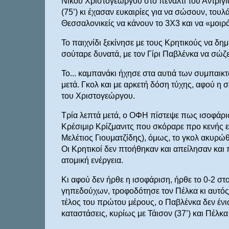
Νίκου Χριστογεώργου στο πέναλτι του Αντρίγι
(75’) κι έχασαν ευκαιρίες για να σώσουν, του
Θεσσαλονικείς να κάνουν το 3Χ3 και να «μοιρ
Το παιχνίδι ξεκίνησε με τους Κρητικούς να δη
σούταρε δυνατά, με τον Γίρι Παβλένκα να σώζει
Το... καμπανάκι ήχησε στα αυτιά των συμπαικ
μετά. Γκολ και με αρκετή δόση τύχης, αφού η 
του Χριστογεώργου.
Τρία λεπτά μετά, ο ΟΦΗ πίστεψε πως ισοφάρι
Κρέσιμιρ Κρίζμανιτς που σκόραρε προ κενής 
Μελέτιος Γιουματζίδης), όμως, το γκολ ακυρώθ
Οι Κρητικοί δεν πτοήθηκαν και απείλησαν και 
ατομική ενέργεια.
Κι αφού δεν ήρθε η ισοφάριση, ήρθε το 0-2 στ
γηπεδούχων, τροφοδότησε τον Πέλκα κι αυτός 
τέλος του πρώτου μέρους, ο Παβλένκα δεν ένι
καταστάσεις, κυρίως με Τάισον (37’) και Πέλ