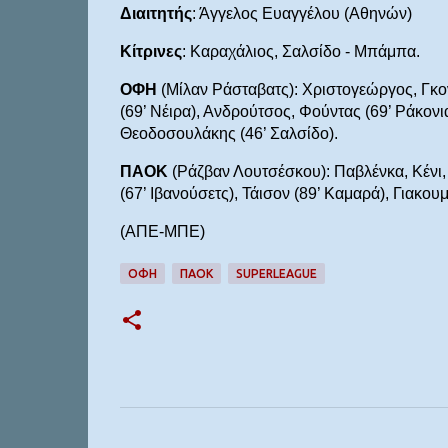
Διαιτητής
: Άγγελος Ευαγγέλου (Αθηνών)
Κίτρινες
: Καραχάλιος, Σαλσίδο - Μπάμπα.
ΟΦΗ
(Μίλαν Ράσταβατς): Χριστογεώργος, Γκο
(69’ Νέιρα), Ανδρούτσος, Φούντας (69’ Ράκονια
Θεοδοσουλάκης (46’ Σαλσίδο).
ΠΑΟΚ
(Ράζβαν Λουτσέσκου): Παβλένκα, Κένι, 
(67’ Ιβανούσετς), Τάισον (89’ Καμαρά), Γιακου
(ΑΠΕ-ΜΠΕ)
ΟΦΗ
ΠΑΟΚ
SUPERLEAGUE
Σ