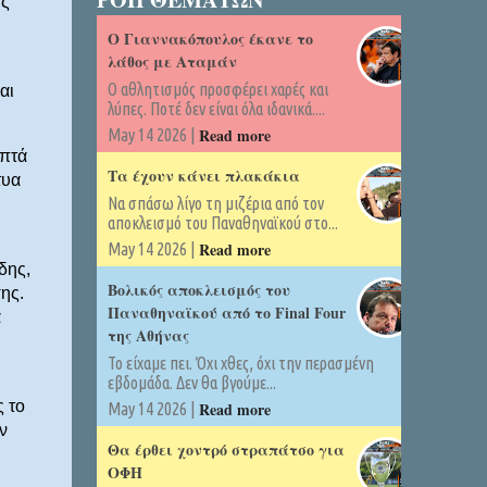
υς
Ο Γιαννακόπουλος έκανε το
λάθος με Αταμάν
Ο αθλητισμός προσφέρει χαρές και
αι
λύπες. Ποτέ δεν είναι όλα ιδανικά....
Read more
May 14 2026 |
επτά
Τα έχουν κάνει πλακάκια
τυα
Να σπάσω λίγο τη μιζέρια από τον
αποκλεισμό του Παναθηναϊκού στο...
Read more
May 14 2026 |
δης,
Βολικός αποκλεισμός του
ης.
Παναθηναϊκού από το Final Four
α
της Αθήνας
Το είχαμε πει. Όχι χθες, όχι την περασμένη
εβδομάδα. Δεν θα βγούμε...
 το
Read more
May 14 2026 |
ν
Θα έρθει χοντρό στραπάτσο για
ΟΦΗ