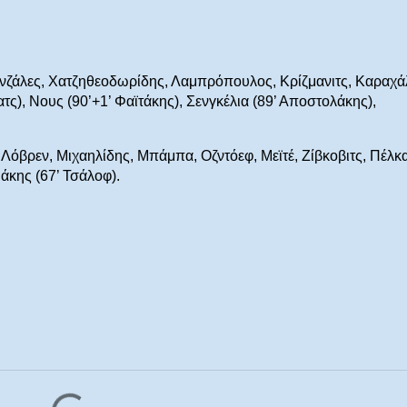
νζάλες, Χατζηθεοδωρίδης, Λαμπρόπουλος, Κρίζμανιτς, Καραχά
τς), Νους (90’+1’ Φαϊτάκης), Σενγκέλια (89’ Αποστολάκης),
Λόβρεν, Μιχαηλίδης, Μπάμπα, Οζντόεφ, Μεϊτέ, Ζίβκοβιτς, Πέλκ
μάκης (67’ Τσάλοφ).