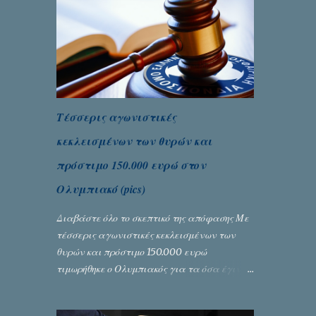
πρωταθλήματος κωφών που διεξήχθη στη
Θεσσανολίκη τις προηγουμενες ημέρες. Πίσω
από την λάμψη και την αποθέωση που
γνώρισαν τα κορίτσια της Αθηνάς Ζέρβα με
την πορεία τους που ολοκληρώθηκε με τη νίκη
τους στον τελικό επί της Λιθουανίας,
υπάρχουν και τα δυσάρεστα. Τα πολύ
Τέσσερις αγωνιστικές
δυσάρεστα...
κεκλεισμένων των θυρών και
πρόστιμο 150.000 ευρώ στον
Ολυμπιακό (pics)
Διαβάστε όλο το σκεπτικό της απόφασης Με
τέσσερις αγωνιστικές κεκλεισμένων των
θυρών και πρόστιμο 150.000 ευρώ
τιμωρήθηκε ο Ολυμπιακός για τα όσα έγιναν
στον πρώτο ημιτελικό του Κυπέλλου
Ελλάδας. Η πειθαρχική επιτροπή της ΕΠΟ