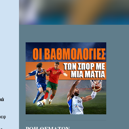
κά
όεφ
ΡΟΗ ΘΕΜΑΤΩΝ