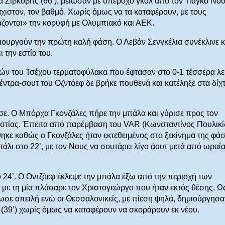
α Ζίβκοβιτς (66’), μείωσαν με υπέροχο γκολ από τον Τιάγκο Νο
λάχιστον, τον βαθμό. Χωρίς όμως να τα καταφέρουν, με τους
άζονται» την κορυφή με Ολυμπιακό και ΑΕΚ.
μιουργούν την πρώτη καλή φάση. Ο Λεβάν Σενγκέλια συνέκλινε κ
 την εστία του.
τών του Τσέχου τερματοφύλακα που έφτασαν στο 0-1 τέσσερα λ
σέντρα-σουτ του Οζντόεφ δε βρήκε πουθενά και κατέληξε στα δίχ
σε. Ο Μπόρχα Γκονζάλες πήρε την μπάλα και γύρισε προς τον
εστίας. Έπειτα από παρέμβαση του VAR (Κωνσταντίνος Πουλικί
ηκε καθώς ο Γκονζάλες ήταν εκτεθειμένος στο ξεκίνημα της φάσ
πάλι στο 22’, με τον Νους να σουτάρει λίγο άουτ μετά από ωραί
ο 24’. Ο Οντζόεφ έκλεψε την μπάλα έξω από την περιοχή των
με τη μία πλάσαρε τον Χριστογεώργο που ήταν εκτός θέσης. Ως
ωσε απειλή ενώ οι Θεσσαλονικείς, με πίεση ψηλά, δημιούργησα
κα (39’) χωρίς όμως να καταφέρουν να σκοράρουν εκ νέου.