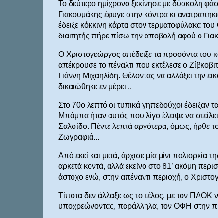
Το δεύτερο ημίχρονο ξεκίνησε με δύσκολη φάσ
Γιακουμάκης έφυγε στην κόντρα κι ανατράπηκ
έδειξε κόκκινη κάρτα στον τερματοφύλακα το
διαιτητής πήρε πίσω την αποβολή αφού ο Γιακ
Ο Χριστογεώργος απέδειξε τα προσόντα του κα
απέκρουσε το πέναλτι που εκτέλεσε ο Ζίβκοβιτ
Γιάννη Μιχαηλίδη. Θέλοντας να αλλάξει την ε
δικαιώθηκε εν μέρει...
Στο 70ο λεπτό οι τυπικά γηπεδούχοι έδειξαν 
Μπάμπα ήταν αυτός που λίγο έλειψε να στείλε
Σαλσίδο. Πέντε λεπτά αργότερα, όμως, ήρθε το
Ζωγραφιά...
Από εκεί και μετά, άρχισε μία μίνι πολιορκία 
αρκετά κοντά, αλλά εκείνο στο 81’ ακόμη περι
άστοχο ενώ, στην απέναντι περιοχή, ο Χριστογ
Τίποτα δεν άλλαξε ως το τέλος, με τον ΠΑΟΚ ν
υποχρεώνοντας, παράλληλα, τον ΟΦΗ στην πρώ