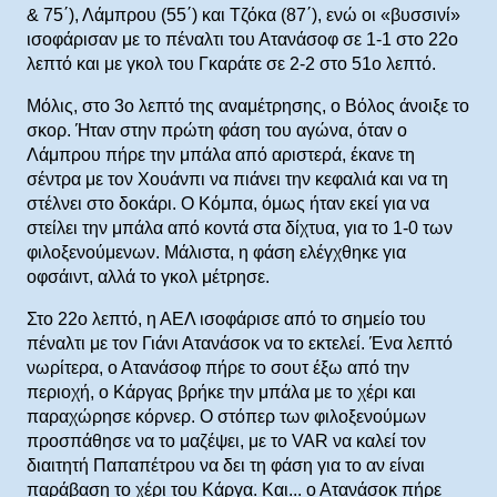
& 75΄), Λάμπρου (55΄) και Τζόκα (87΄), ενώ οι «βυσσινί»
ισοφάρισαν με το πέναλτι του Ατανάσοφ σε 1-1 στο 22ο
λεπτό και με γκολ του Γκαράτε σε 2-2 στο 51ο λεπτό.
Μόλις, στο 3ο λεπτό της αναμέτρησης, ο Βόλος άνοιξε το
σκορ. Ήταν στην πρώτη φάση του αγώνα, όταν ο
Λάμπρου πήρε την μπάλα από αριστερά, έκανε τη
σέντρα με τον Χουάνπι να πιάνει την κεφαλιά και να τη
στέλνει στο δοκάρι. Ο Κόμπα, όμως ήταν εκεί για να
στείλει την μπάλα από κοντά στα δίχτυα, για το 1-0 των
φιλοξενούμενων. Μάλιστα, η φάση ελέγχθηκε για
οφσάιντ, αλλά το γκολ μέτρησε.
Στο 22ο λεπτό, η ΑΕΛ ισοφάρισε από το σημείο του
πέναλτι με τον Γιάνι Ατανάσοκ να το εκτελεί. Ένα λεπτό
νωρίτερα, ο Ατανάσοφ πήρε το σουτ έξω από την
περιοχή, ο Κάργας βρήκε την μπάλα με το χέρι και
παραχώρησε κόρνερ. Ο στόπερ των φιλοξενούμων
προσπάθησε να το μαζέψει, με το VAR να καλεί τον
διαιτητή Παπαπέτρου να δει τη φάση για το αν είναι
παράβαση το χέρι του Κάργα. Και... ο Ατανάσοκ πήρε