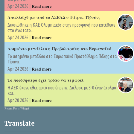
Read more
Apr 24 2026 |
Απαλλάχθηκε από το ΑΣΕΑΔ ο Τάιρικ Τζόουνς
Δικαιώθηκε η ΚΑΕ Ολυμπιακός στην προσφυγή που κατέθεσε
στο Ανώτατο...
Read more
Apr 24 2026 |
Ασημένιο μετάλλιο η Πρεβολαράκη στο Ευρωπαϊκό
Tο ασημένιο μετάλλιο στο Ευρωπαϊκό Πρωτάθλημα Πάλης στα
Τίρανα...
Read more
Apr 24 2026 |
Το ποδόσφαιρο έχει τρόπο να τιμωρεί
Η ΑΕΚ έκανε χθες αυτό που έπρεπε. Διέλυσε με 3-0 έναν άτολμο
και...
Read more
Apr 20 2026 |
Recent Posts Widget
Translate