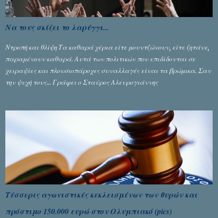
Να τους σκίζει το λαρύγγι...
Ντροπή και θλίψη Τα καθαρά χέρια είτε μουντζώνουν, είτε ζητάνε,
παραμένουν καθαρά. Αυτά των πολιτικών που επιδίδονται σε
χειραψίες και πλουσιοπάροχες συναλλαγές είναι τα βρώμικα. Σαν
την ψυχή τους... Γράφει ο Σταύρος Αλευρογιάννης
Τέσσερις αγωνιστικές κεκλεισμένων των θυρών και
πρόστιμο 150.000 ευρώ στον Ολυμπιακό (pics)