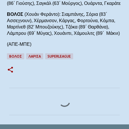
(86΄ Γιούσης), Σαγκάλ (63΄ Μούργος), Ουάρντα, Γκαράτε
ΒΟΛΟΣ
(Χουάν Φεράντο): Σιαμπάνης, Σόρια (83΄
Ασσεχνουν), Χέρμανσον, Κάργας, Φορτούνα, Κόμπα,
Μαρτίνεθ (82' Μπουζούκης), Τζόκα (89΄ Θαρθάνα),
Λάμπρου (69΄ Μύγας), Χουάνπι, Χάμουλιτς (89΄ Μάκνι)
(ΑΠΕ-ΜΠΕ)
ΒΟΛΟΣ
ΛΑΡΙΣΑ
SUPERLEAGUE
Σ
χ
ό
λ