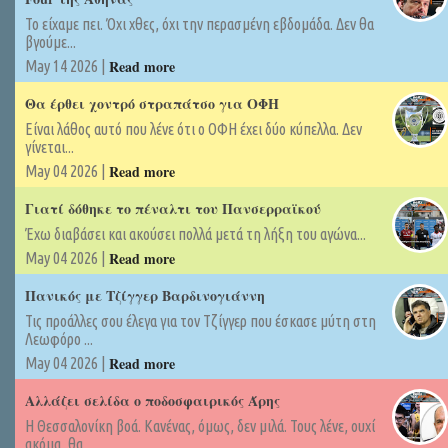
Το είχαμε πει. Όχι χθες, όχι την περασμένη εβδομάδα. Δεν θα
βγούμε...
Read more
May 14 2026 |
Θα έρθει χοντρό στραπάτσο για ΟΦΗ
Είναι λάθος αυτό που λένε ότι ο ΟΦΗ έχει δύο κύπελλα. Δεν
γίνεται...
Read more
May 04 2026 |
Γιατί δόθηκε το πέναλτι του Πανσερραϊκού
Έχω διαβάσει και ακούσει πολλά μετά τη λήξη του αγώνα...
Read more
May 04 2026 |
Πανικός με Τζίγγερ Βαρδινογιάννη
Τις προάλλες σου έλεγα για τον Τζίγγερ που έσκασε μύτη στη
Λεωφόρο ...
Read more
May 04 2026 |
Αλλάζει σελίδα ο ποδοσφαιρικός Άρης
Η Θεσσαλονίκη βοά. Κανένας, όμως, δεν μιλά. Τους λένε, ουχί
ακόμα, θα...