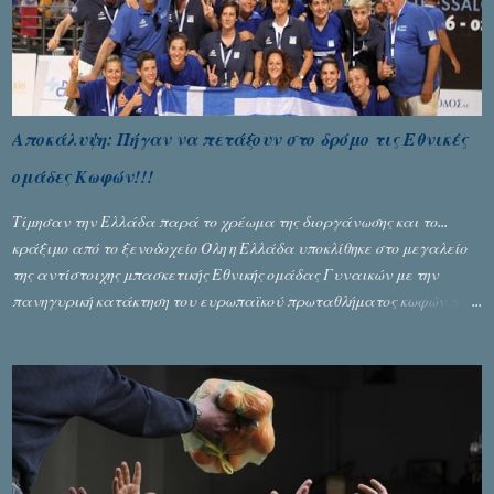
Αποκάλυψη: Πήγαν να πετάξουν στο δρόμο τις Εθνικές
ομάδες Κωφών!!!
Τίμησαν την Ελλάδα παρά το χρέωμα της διοργάνωσης και το...
κράξιμο από το ξενοδοχείο Όλη η Ελλάδα υποκλίθηκε στο μεγαλείο
της αντίστοιχης μπασκετικής Εθνικής ομάδας Γυναικών με την
πανηγυρική κατάκτηση του ευρωπαϊκού πρωταθλήματος κωφών που
διεξήχθη στη Θεσσανολίκη τις προηγουμενες ημέρες. Πίσω από την
λάμψη και την αποθέωση που γνώρισαν τα κορίτσια της Αθηνάς
Ζέρβα με την πορεία τους που ολοκληρώθηκε με τη νίκη τους στον
τελικό επί της Λιθουανίας, υπάρχουν και τα δυσάρεστα. Τα πολύ
δυσάρεστα...