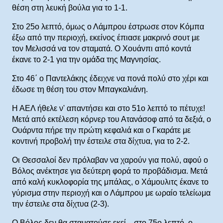
θέση στη λευκή βούλα για το 1-1.
Στο 25ο λεπτό, όμως ο Λάμπρου έστρωσε στον Κόμπα
έξω από την περιοχή, εκείνος έπιασε μακρινό σουτ με
τον Μελισσά να τον σταματά. Ο Χουάνπι από κοντά
έκανε το 2-1 για την ομάδα της Μαγνησίας.
Στο 46΄ ο Παντελάκης έδειχνε να πονά πολύ στο χέρι και
έδωσε τη θέση του στον Μπαγκαλιάνη.
Η ΑΕΛ ήθελε ν' απαντήσει και στο 51ο λεπτό το πέτυχε!
Μετά από εκτέλεση κόρνερ του Ατανάσοφ από τα δεξιά, ο
Ουάρντα πήρε την πρώτη κεφαλιά και ο Γκαράτε με
κοντινή προβολή την έστειλε στα δίχτυα, για το 2-2.
Οι Θεσσαλοί δεν πρόλαβαν να χαρούν για πολύ, αφού ο
Βόλος ανέκτησε για δεύτερη φορά το προβάδισμα. Μετά
από καλή κυκλοφορία της μπάλας, ο Χάμουλιτς έκανε το
γύρισμα στην περιοχή και ο Λάμπρου με ωραίο τελείωμα
την έστειλε στα δίχτυα (2-3).
Ο Βόλος δεν θα σταματούσε εκεί... στο 75ο λεπτό, ο