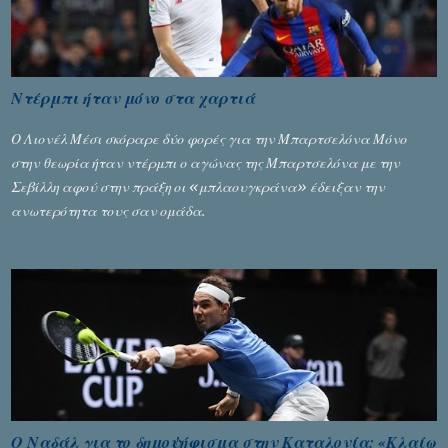
Ντέρμπι ήταν μόνο στα χαρτιά
Ο Λιονέλ Μέσι σκόραρε δύο φορές για την Μπαρτσελόνα Μόνο
στην θεωρία ήταν ντέρμπι ο αγώνας της Μπαρτσελόνα με την
Σεβίλλη αφού στην πράξη οι «μπλαουγκράνα» έδειξαν την
ανωτερότητα τους σαν ομάδα.
Ο Ναδάλ για το δημοψήφισμα στην Καταλονία: «Κλαίω