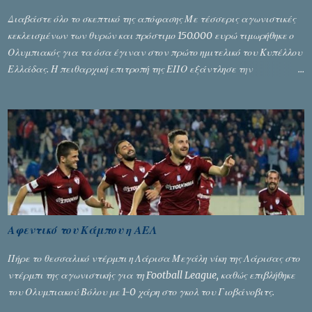
Διαβάστε όλο το σκεπτικό της απόφασης Με τέσσερις αγωνιστικές
κεκλεισμένων των θυρών και πρόστιμο 150.000 ευρώ τιμωρήθηκε ο
Ολυμπιακός για τα όσα έγιναν στον πρώτο ημιτελικό του Κυπέλλου
Ελλάδας. Η πειθαρχική επιτροπή της ΕΠΟ εξάντλησε την
αυστηρότητά της, περισσότερο λόγω του ντόρου που δημιούργησαν
τα ελεγχόμενα ΜΜΕ, αλλά σε κάθε περίπτωση δεν επέβαλε ποινή
αφαίρεσης βαθμών, όπως απαιτούσαν, αφού κάτι τέτοιο δεν ήταν
εφικτό, σύμφωνα με τα στοιχεία...
Αφεντικό του Κάμπου η ΑΕΛ
Πήρε το θεσσαλικό ντέρμπι η Λάρισα Μεγάλη νίκη της Λάρισας στο
ντέρμπι της αγωνιστικής για τη Football League, καθώς επιβλήθηκε
του Ολυμπιακού Βόλου με 1-0 χάρη στο γκολ του Γιοβάνοβιτς.