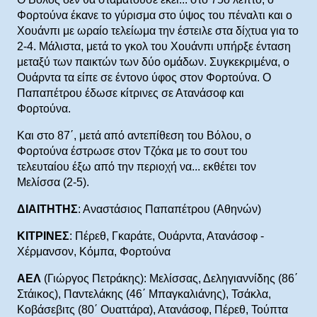
Φορτούνα έκανε το γύρισμα στο ύψος του πέναλτι και ο
Χουάνπι με ωραίο τελείωμα την έστειλε στα δίχτυα για το
2-4. Μάλιστα, μετά το γκολ του Χουάνπι υπήρξε ένταση
μεταξύ των παικτών των δύο ομάδων. Συγκεκριμένα, ο
Ουάρντα τα είπε σε έντονο ύφος στον Φορτούνα. Ο
Παπαπέτρου έδωσε κίτρινες σε Ατανάσοφ και
Φορτούνα.
Και στο 87΄, μετά από αντεπίθεση του Βόλου, ο
Φορτούνα έστρωσε στον Τζόκα με το σουτ του
τελευταίου έξω από την περιοχή να... εκθέτει τον
Μελίσσα (2-5).
ΔΙΑΙΤΗΤΗΣ
: Αναστάσιος Παπαπέτρου (Αθηνών)
ΚΙΤΡΙΝΕΣ
: Πέρεθ, Γκαράτε, Ουάρντα, Ατανάσοφ -
Χέρμανσον, Κόμπα, Φορτούνα
ΑΕΛ
(Γιώργος Πετράκης): Μελίσσας, Δεληγιαννίδης (86΄
Στάικος), Παντελάκης (46΄ Μπαγκαλιάνης), Τσάκλα,
Κοβάσεβιτς (80΄ Ουαττάρα), Ατανάσοφ, Πέρεθ, Τούπτα