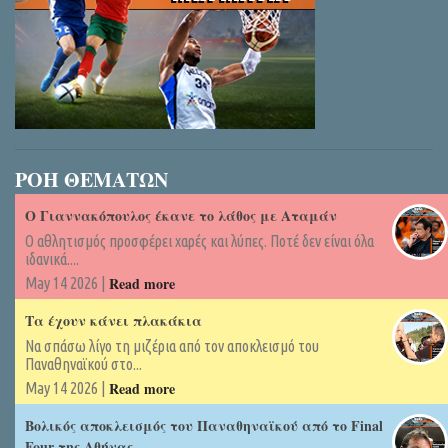
ΡΟΗ ΘΕΜΑΤΩΝ
Ο Γιαννακόπουλος έκανε το λάθος με Αταμάν
Ο αθλητισμός προσφέρει χαρές και λύπες. Ποτέ δεν είναι όλα
ιδανικά....
Read more
May 14 2026 |
Τα έχουν κάνει πλακάκια
Να σπάσω λίγο τη μιζέρια από τον αποκλεισμό του
Παναθηναϊκού στο...
Read more
May 14 2026 |
Βολικός αποκλεισμός του Παναθηναϊκού από το Final
Four της Αθήνας