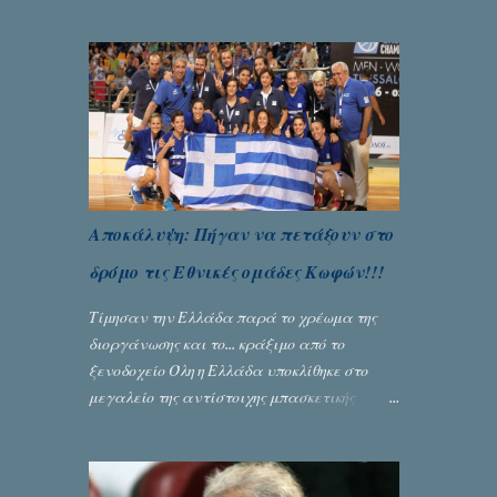
Μπερναλή, κρύβει ίσως ένα μεγάλο μέρος
του εκτροχιασμού της κοινωνίας μας...
Γράφει ο Σταύρος Αλευρογιάννης
Αποκάλυψη: Πήγαν να πετάξουν στο
δρόμο τις Εθνικές ομάδες Κωφών!!!
Τίμησαν την Ελλάδα παρά το χρέωμα της
διοργάνωσης και το... κράξιμο από το
ξενοδοχείο Όλη η Ελλάδα υποκλίθηκε στο
μεγαλείο της αντίστοιχης μπασκετικής
Εθνικής ομάδας Γυναικών με την
πανηγυρική κατάκτηση του ευρωπαϊκού
πρωταθλήματος κωφών που διεξήχθη στη