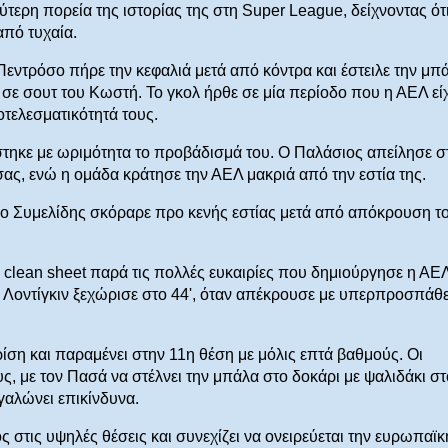
τερη πορεία της ιστορίας της στη Super League, δείχνοντας ότι
από τυχαία.
 Πεντρόσο πήρε την κεφαλιά μετά από κόντρα και έστειλε την μπ
σε σουτ του Κωστή. Το γκολ ήρθε σε μία περίοδο που η ΑΕΛ εί
οτελεσματικότητά τους.
ίστηκε με ωριμότητα το προβάδισμά του. Ο Παλάσιος απείλησε σ
ας, ενώ η ομάδα κράτησε την ΑΕΛ μακριά από την εστία της.
ν ο Συμελίδης σκόραρε προ κενής εστίας μετά από απόκρουση τ
ε clean sheet παρά τις πολλές ευκαιρίες που δημιούργησε η ΑΕ
 Λοντίγκιν ξεχώρισε στο 44', όταν απέκρουσε με υπερπροσπάθε
ίση και παραμένει στην 11η θέση με μόλις επτά βαθμούς. Οι
υς, με τον Πασά να στέλνει την μπάλα στο δοκάρι με ψαλιδάκι στ
γαλώνει επικίνδυνα.
ος στις υψηλές θέσεις και συνεχίζει να ονειρεύεται την ευρωπαϊκ