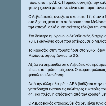
πίσω από την ΑΕΚ. Η ομάδα συνεχίζει την καλύ
φετινή χρονιά μπορεί να είναι κάτι παραπάνω 
Ο Λεβαδειακός άνοιξε το σκορ στο 17', όταν ο
στα δίχτυα, μετά από απόκρουση του Μελίσσα 
την κατοχή, αλλά οι επισκέπτες έδειξαν την απ
Στο δεύτερο ημίχρονο, ο Λεβαδειακός διαχειρ
78' με διαγώνιο σουτ που απέκρουσε ο Μελίσσ
Το κερασάκι στην τούρτα ήρθε στο 90+5', ότα
Μελίσσα, σφραγίζοντας το 0-2.
Αξίζει να σημειωθεί ότι ο Λεβαδειακός κράτησ
ιδίως στο πρώτο ημίχρονο. Ο τερματοφύλακας
φάουλ του Ατανάσοφ.
Από την άλλη πλευρά, η ΑΕΛ βυθίζεται στην κρ
γηπεδούχοι έχασαν τις καλύτερες ευκαιρίες το
44', και πλέον η απόσταση από την κορυφή με
Ο Λεβαδειακός αποδεικνύει ότι δεν είναι τυχαί