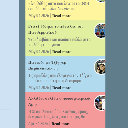
Είναι λάθος αυτό που λένε ότι ο ΟΦΗ
έχει δύο κύπελλα. Δεν γίνεται...
Read more
May 04 2026 |
Γιατί δόθηκε το πέναλτι του
Πανσερραϊκού
Έχω διαβάσει και ακούσει πολλά μετά
τη λήξη του αγώνα...
Read more
May 04 2026 |
Πανικός με Τζίγγερ
Βαρδινογιάννη
Τις προάλλες σου έλεγα για τον Τζίγγερ
που έσκασε μύτη στη Λεωφόρο ...
Read more
May 04 2026 |
Αλλάζει σελίδα ο ποδοσφαιρικός
Άρης
Η Θεσσαλονίκη βοά. Κανένας, όμως,
δεν μιλά. Τους λένε, ουχί ακόμα, θα...
Read more
Apr 24 2026 |