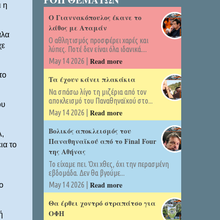
 η
Ο Γιαννακόπουλος έκανε το
λάθος με Αταμάν
άλα
Ο αθλητισμός προσφέρει χαρές και
χε
λύπες. Ποτέ δεν είναι όλα ιδανικά....
Read more
May 14 2026 |
το
Τα έχουν κάνει πλακάκια
Να σπάσω λίγο τη μιζέρια από τον
αποκλεισμό του Παναθηναϊκού στο...
ου
Read more
May 14 2026 |
Βολικός αποκλεισμός του
Λ,
Παναθηναϊκού από το Final Four
ια το
της Αθήνας
Το είχαμε πει. Όχι χθες, όχι την περασμένη
εβδομάδα. Δεν θα βγούμε...
Read more
May 14 2026 |
ο
Θα έρθει χοντρό στραπάτσο για
ΟΦΗ
ή