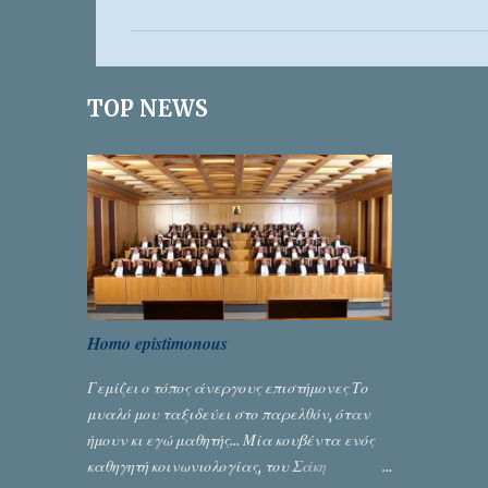
ό
λ
ι
TOP NEWS
α
Homo epistimonous
Γεμίζει ο τόπος άνεργους επιστήμονες Το
μυαλό μου ταξιδεύει στο παρελθόν, όταν
ήμουν κι εγώ μαθητής... Μία κουβέντα ενός
καθηγητή κοινωνιολογίας, του Σάκη