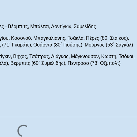
 - Βέρμπιτς, Μπάλτσι, Λοντίγκιν, Συμελίδης
ίου, Κοσονού, Μπαγκαλιάνης, Τσάκλα, Πέρες (80΄ Στάικος),
(71΄ Γκαράτε), Ουάρντα (80΄ Γιούσης), Μούργος (53΄ Σαγκάλ)
γκιν, Βήχος, Τσάπρας, Λιάγκας, Μάγκνουσον, Κωστή, Τσόκαϊ,
λα), Βέρμπιτς (60΄ Συμελίδης), Πεντρόσο (73΄ Οζμπολτ)