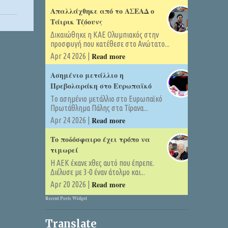
Απαλλάχθηκε από το ΑΣΕΑΔ ο
Τάιρικ Τζόουνς
Δικαιώθηκε η ΚΑΕ Ολυμπιακός στην
προσφυγή που κατέθεσε στο Ανώτατο...
Read more
Apr 24 2026 |
Ασημένιο μετάλλιο η
Πρεβολαράκη στο Ευρωπαϊκό
Tο ασημένιο μετάλλιο στο Ευρωπαϊκό
Πρωτάθλημα Πάλης στα Τίρανα...
Read more
Apr 24 2026 |
Το ποδόσφαιρο έχει τρόπο να
τιμωρεί
Η ΑΕΚ έκανε χθες αυτό που έπρεπε.
Διέλυσε με 3-0 έναν άτολμο και...
Read more
Apr 20 2026 |
Recent Posts Widget
Translate