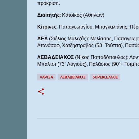
πρόκριση.
Διαιτητής
: Κατοίκος (Αθηνών)
Κίτρινες
: Παπαγεωργίου, Μπαγκαλιάνης, Πέρες
ΑΕΛ
(Στέλιος Μαλεζάς): Μελίσσας, Παπαγεωργ
Ατανάσοφ, Χατζηστραβός (53΄ Τούπτα), Πασάς 
ΛΕΒΑΔΕΙΑΚΟΣ
(Νίκος Παπαδόπουλος): Λοντί
Μπάλτσι (73΄ Λαγιούς), Παλάσιος (90΄+ Τσιμπό
ΛΑΡΙΣΑ
ΛΕΒΑΔΕΙΑΚΟΣ
SUPERLEAGUE
Σ
χ