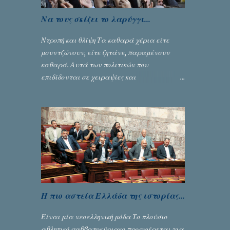
Να τους σκίζει το λαρύγγι...
Ντροπή και θλίψη Τα καθαρά χέρια είτε
μουντζώνουν, είτε ζητάνε, παραμένουν
καθαρά. Αυτά των πολιτικών που
επιδίδονται σε χειραψίες και
πλουσιοπάροχες συναλλαγές είναι τα
βρώμικα. Σαν την ψυχή τους... Γράφει ο
Σταύρος Αλευρογιάννης
Η πιο αστεία Ελλάδα της ιστορίας...
Είναι μία νεοελληνική μόδα Το πλούσιο
αθλητικό σαββατοκύριακο προσφέρεται για