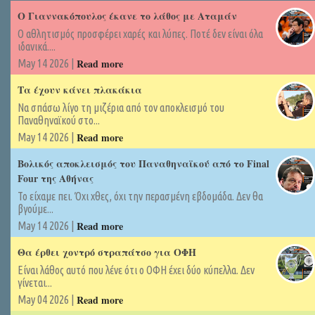
Ο Γιαννακόπουλος έκανε το λάθος με Αταμάν
Ο αθλητισμός προσφέρει χαρές και λύπες. Ποτέ δεν είναι όλα
ιδανικά....
Read more
May 14 2026 |
Τα έχουν κάνει πλακάκια
Να σπάσω λίγο τη μιζέρια από τον αποκλεισμό του
Παναθηναϊκού στο...
Read more
May 14 2026 |
Βολικός αποκλεισμός του Παναθηναϊκού από το Final
Four της Αθήνας
Το είχαμε πει. Όχι χθες, όχι την περασμένη εβδομάδα. Δεν θα
βγούμε...
Read more
May 14 2026 |
Θα έρθει χοντρό στραπάτσο για ΟΦΗ
Είναι λάθος αυτό που λένε ότι ο ΟΦΗ έχει δύο κύπελλα. Δεν
γίνεται...
Read more
May 04 2026 |