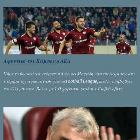
τα ελεγχόμενα ΜΜΕ, αλλά σε κάθε περίπτωση δεν επέβαλε ποινή
αφαίρεσης βαθμών, όπως απαιτούσαν, αφού κάτι τέτοιο δεν ήταν
εφικτό, σύμφωνα με τα στοιχεία...
Αφεντικό του Κάμπου η ΑΕΛ
Πήρε το θεσσαλικό ντέρμπι η Λάρισα Μεγάλη νίκη της Λάρισας στο
ντέρμπι της αγωνιστικής για τη Football League, καθώς επιβλήθηκε
του Ολυμπιακού Βόλου με 1-0 χάρη στο γκολ του Γιοβάνοβιτς.