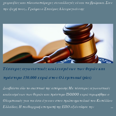
χειραψίες και πλουσιοπάροχες συναλλαγές είναι τα βρώμικα. Σαν
την ψυχή τους... Γράφει ο Σταύρος Αλευρογιάννης
Τέσσερις αγωνιστικές κεκλεισμένων των θυρών και
πρόστιμο 150.000 ευρώ στον Ολυμπιακό (pics)
Διαβάστε όλο το σκεπτικό της απόφασης Με τέσσερις αγωνιστικές
κεκλεισμένων των θυρών και πρόστιμο 150.000 ευρώ τιμωρήθηκε ο
Ολυμπιακός για τα όσα έγιναν στον πρώτο ημιτελικό του Κυπέλλου
Ελλάδας. Η πειθαρχική επιτροπή της ΕΠΟ εξάντλησε την
αυστηρότητά της, περισσότερο λόγω του ντόρου που δημιούργησαν