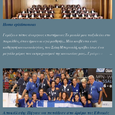
Homo epistimonous
Γεμίζει ο τόπος άνεργους επιστήμονες Το μυαλό μου ταξιδεύει στο
παρελθόν, όταν ήμουν κι εγώ μαθητής... Μία κουβέντα ενός
καθηγητή κοινωνιολογίας, του Σάκη Μπερναλή, κρύβει ίσως ένα
μεγάλο μέρος του εκτροχιασμού της κοινωνίας μας... Γράφει ο
Σταύρος Αλευρογιάννης
Αποκάλυψη: Πήγαν να πετάξουν στο δρόμο τις Εθνικές