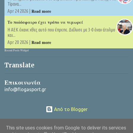
Τίρανα...
Read more
Apr 24 2026 |
Το ποδόσφαιρο έχει τρόπο να τιμωρεί
Η ΑΕΚ έκανε χθες αυτό που έπρεπε. Διέλυσε με 3-0 έναν άτολμο
και...
Read more
Apr 20 2026 |
Recent Posts Widget
Translate
Επικοινωνία
info@flogasport.gr
Από το Blogger
Copyright © 2025 ΦλόγαSport (flogasport.gr), All rights reserved
This site uses cookies from Google to deliver its services