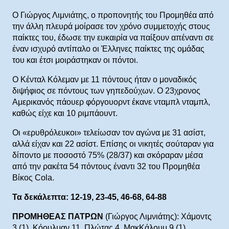
Ο Γιώργος Λιμνιάτης, ο προπονητής του Προμηθέα από
την άλλη πλευρά μοίρασε τον χρόνο συμμετοχής στους
παίκτες του, έδωσε την ευκαιρία να παίξουν απέναντι σε
έναν ισχυρό αντίπαλο οι Έλληνες παίκτες της ομάδας
του και έτσι μοιράστηκαν οι πόντοι.
Ο Κένταλ Κόλεμαν με 11 πόντους ήταν ο μοναδικός
διψήφιος σε πόντους των γηπεδούχων. Ο 23χρονος
Αμερικανός πάουερ φόργουορντ έκανε νταμπλ νταμπλ,
καθώς είχε και 10 ριμπάουντ.
Οι «ερυθρόλευκοι» τελείωσαν τον αγώνα με 31 ασίστ,
αλλά είχαν και 22 ασίστ. Επίσης οι νικητές σούταραν για
δίποντο με ποσοστό 75% (28/37) και σκόραραν μέσα
από την ρακέτα 54 πόντους έναντι 32 του Προμηθέα
Βίκος Cola.
Τα δεκάλεπτα: 12-19, 23-45, 46-68, 64-88
ΠΡΟΜΗΘΕΑΣ ΠΑΤΡΩΝ
(Γιώργος Λιμνιάτης): Χάμοντς
3 (1), Κόουλμαν 11, Πλώτας 4, ΜακΚάλουμ 9 (1),