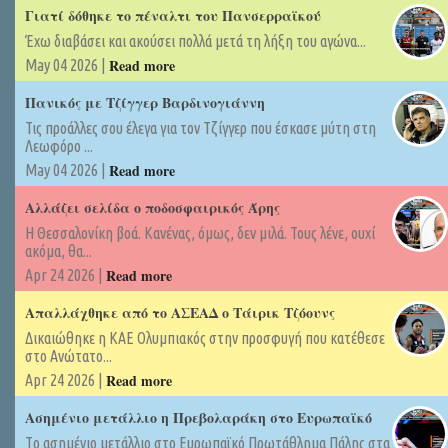
Γιατί δόθηκε το πέναλτι του Πανσερραϊκού
Έχω διαβάσει και ακούσει πολλά μετά τη λήξη του αγώνα...
Read more
May 04 2026 |
Πανικός με Τζίγγερ Βαρδινογιάννη
Τις προάλλες σου έλεγα για τον Τζίγγερ που έσκασε μύτη στη
Λεωφόρο ...
Read more
May 04 2026 |
Αλλάζει σελίδα ο ποδοσφαιρικός Άρης
Η Θεσσαλονίκη βοά. Κανένας, όμως, δεν μιλά. Τους λένε, ουχί
ακόμα, θα...
Read more
Apr 24 2026 |
Απαλλάχθηκε από το ΑΣΕΑΔ ο Τάιρικ Τζόουνς
Δικαιώθηκε η ΚΑΕ Ολυμπιακός στην προσφυγή που κατέθεσε
στο Ανώτατο...
Read more
Apr 24 2026 |
Ασημένιο μετάλλιο η Πρεβολαράκη στο Ευρωπαϊκό
Tο ασημένιο μετάλλιο στο Ευρωπαϊκό Πρωτάθλημα Πάλης στα