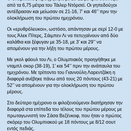
από τα 6,75 μέτρα του Τάιλερ Ντόρσεϊ. Οι γηπεδούχοι
αντέδρασαν και μείωσαν σε 21-16, 7’ και 46’’ πριν την
ολοκλήρωση του πρώτου ημιχρόνου.
Οι «ερυθρόλευκοι», ωστόσο, απάντησαν με σερί 12-0 με
τους Άλεκ Πίτερς, Σάιμπεν Λι να πετυχαίνουν από δύο
καλάθια και ξέφυγαν με 35-18, με 3’ και 29’’ να
απομένουν για την λήξη του πρώτου μέρους.
Με γκολ φάουλ του Λι, ο Ολυμπιακός προηγήθηκε με
νταμπλ σκορ (38-19), 1’ και 54’’ πριν την ανάπαυλα του
ημιχρόνου. Με τρίποντο του Γιαννούλη Λαρεντζάκη η
διαφορά ανέβηκε πάνω από τους 20 πόντους (43-21) με
52’’ να απομένουν για την ολοκλήρωση του πρώτου
μέρους.
Στο δεύτερο ημίχρονο οι φιλοξενούμενοι διατήρησαν την
διαφορά στα επίπεδα του τέλους του πρώτου μέρους με
πρωταγωνιστή τον Σάσα Βεζένκοφ, που ήταν ο πρώτος
σκόρερ του Ολυμπιακού με 18 πόντους με 8/12 σουτ
εντός πεδιάς.