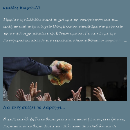
ομάδες Κωφών!!!
Τίμησαν την Ελλάδα παρά το χρέωμα της διοργάνωσης και το...
κράξιμο από το ξενοδοχείο Όλη η Ελλάδα υποκλίθηκε στο μεγαλείο
της αντίστοιχης μπασκετικής Εθνικής ομάδας Γυναικών με την
πανηγυρική κατάκτηση του ευρωπαϊκού πρωταθλήματος κωφών που
διεξήχθη στη Θεσσανολίκη τις προηγουμενες ημέρες. Πίσω από την
λάμψη και την αποθέωση που γνώρισαν τα κορίτσια της Αθηνάς
Ζέρβα με την πορεία τους που ολοκληρώθηκε με τη νίκη τους στον
τελικό επί της Λιθουανίας, υπάρχουν και τα δυσάρεστα. Τα πολύ
δυσάρεστα...
Να τους σκίζει το λαρύγγι...
Ντροπή και θλίψη Τα καθαρά χέρια είτε μουντζώνουν, είτε ζητάνε,
παραμένουν καθαρά. Αυτά των πολιτικών που επιδίδονται σε