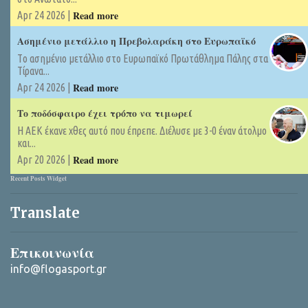
Read more
Apr 24 2026 |
Ασημένιο μετάλλιο η Πρεβολαράκη στο Ευρωπαϊκό
Tο ασημένιο μετάλλιο στο Ευρωπαϊκό Πρωτάθλημα Πάλης στα
Τίρανα...
Read more
Apr 24 2026 |
Το ποδόσφαιρο έχει τρόπο να τιμωρεί
Η ΑΕΚ έκανε χθες αυτό που έπρεπε. Διέλυσε με 3-0 έναν άτολμο
και...
Read more
Apr 20 2026 |
Recent Posts Widget
Translate
Επικοινωνία
info@flogasport.gr