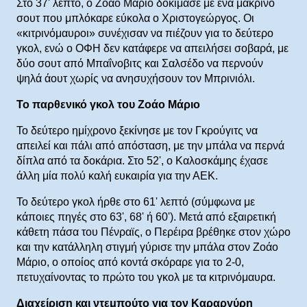
Στο 37' λεπτό, ο Ζοάο Μάριο δοκίμασε με ένα μακρινό
σουτ που μπλόκαρε εύκολα ο Χριστογεώργος. Οι
«κιτρινόμαυροι» συνέχισαν να πιέζουν για το δεύτερο
γκολ, ενώ ο ΟΦΗ δεν κατάφερε να απειλήσει σοβαρά, με
δύο σουτ από Μπαΐνοβιτς και Σαλσέδο να περνούν
ψηλά άουτ χωρίς να ανησυχήσουν τον Μπρινιόλι.
Το παρθενικό γκολ του Ζοάο Μάριο
Το δεύτερο ημίχρονο ξεκίνησε με τον Γκρούγιτς να
απειλεί και πάλι από απόσταση, με την μπάλα να περνά
δίπλα από τα δοκάρια. Στο 52', ο Καλοσκάμης έχασε
άλλη μία πολύ καλή ευκαιρία για την ΑΕΚ.
Το δεύτερο γκολ ήρθε στο 61' λεπτό (σύμφωνα με
κάποιες πηγές στο 63', 68' ή 60'). Μετά από εξαιρετική
κάθετη πάσα του Πένραϊς, ο Περέιρα βρέθηκε στον χώρο
και την κατάλληλη στιγμή γύρισε την μπάλα στον Ζοάο
Μάριο, ο οποίος από κοντά σκόραρε για το 2-0,
πετυχαίνοντας το πρώτο του γκολ με τα κιτρινόμαυρα.
Διαχείριση και ντεμπούτο για τον Καραργύρη