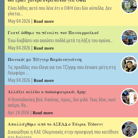
Θα έρθει χοντρό στραπάτσο για ΟΦΗ
Είναι λάθος αυτό που λένε ότι ο ΟΦΗ έχει δύο κύπελλα. Δεν
γίνεται...
Read more
May 04 2026 |
Γιατί δόθηκε το πέναλτι του Πανσερραϊκού
Έχω διαβάσει και ακούσει πολλά μετά τη λήξη του αγώνα...
Read more
May 04 2026 |
Πανικός με Τζίγγερ Βαρδινογιάννη
Τις προάλλες σου έλεγα για τον Τζίγγερ που έσκασε μύτη στη
Λεωφόρο ...
Read more
May 04 2026 |
Αλλάζει σελίδα ο ποδοσφαιρικός Άρης
Η Θεσσαλονίκη βοά. Κανένας, όμως, δεν μιλά. Τους λένε, ουχί
ακόμα, θα...
Read more
Apr 24 2026 |
Απαλλάχθηκε από το ΑΣΕΑΔ ο Τάιρικ Τζόουνς
Δικαιώθηκε η ΚΑΕ Ολυμπιακός στην προσφυγή που κατέθεσε
στο Ανώτατο...