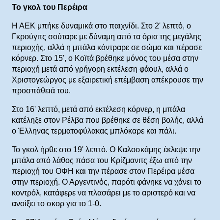
Το γκολ του Περέιρα
Η ΑΕΚ μπήκε δυναμικά στο παιχνίδι. Στο 2' λεπτό, ο
Γκρούγιτς σούταρε με δύναμη από τα όρια της μεγάλης
περιοχής, αλλά η μπάλα κόντραρε σε σώμα και πέρασε
κόρνερ. Στο 15', ο Κοϊτά βρέθηκε μόνος του μέσα στην
περιοχή μετά από γρήγορη εκτέλεση φάουλ, αλλά ο
Χριστογεώργος με εξαιρετική επέμβαση απέκρουσε την
προσπάθειά του.
Στο 16' λεπτό, μετά από εκτέλεση κόρνερ, η μπάλα
κατέληξε στον Ρέλβα που βρέθηκε σε θέση βολής, αλλά
ο Έλληνας τερματοφύλακας μπλόκαρε και πάλι.
Το γκολ ήρθε στο 19' λεπτό. Ο Καλοσκάμης έκλεψε την
μπάλα από λάθος πάσα του Κρίζμανιτς έξω από την
περιοχή του ΟΦΗ και την πέρασε στον Περέιρα μέσα
στην περιοχή. Ο Αργεντινός, παρότι φάνηκε να χάνει το
κοντρόλ, κατάφερε να πλασάρει με το αριστερό και να
ανοίξει το σκορ για το 1-0.