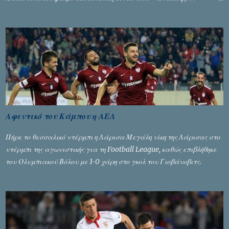
ενότητες που δίνουν τροφή για πικάντικες συζητήσεις. Του Σταύρου
Αλευρογιάννη
Αφεντικό του Κάμπου η ΑΕΛ
Πήρε το θεσσαλικό ντέρμπι η Λάρισα Μεγάλη νίκη της Λάρισας στο
ντέρμπι της αγωνιστικής για τη Football League, καθώς επιβλήθηκε
του Ολυμπιακού Βόλου με 1-0 χάρη στο γκολ του Γιοβάνοβιτς.