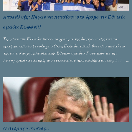
Αποκάλυψη: Πήγαν να πετάξουν στο δρόμο τις Εθνικές
ομάδες Κωφών!!!
Τίμησαν την Ελλάδα παρά το χρέωμα της διοργάνωσης και το...
κράξιμο από το ξενοδοχείο Όλη η Ελλάδα υποκλίθηκε στο μεγαλείο
της αντίστοιχης μπασκετικής Εθνικής ομάδας Γυναικών με την
πανηγυρική κατάκτηση του ευρωπαϊκού πρωταθλήματος κωφών που
διεξήχθη στη Θεσσανολίκη τις προηγουμενες ημέρες. Πίσω από την
λάμψη και την αποθέωση που γνώρισαν τα κορίτσια της Αθηνάς
Ζέρβα με την πορεία τους που ολοκληρώθηκε με τη νίκη τους στον
τελικό επί της Λιθουανίας, υπάρχουν και τα δυσάρεστα. Τα πολύ
δυσάρεστα...
Ο άνδρας ο σωστός...