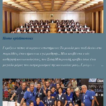
Homo epistimonous
Γεμίζει ο τόπος άνεργους επιστήμονες Το μυαλό μου ταξιδεύει στο
παρελθόν, όταν ήμουν κι εγώ μαθητής... Μία κουβέντα ενός
καθηγητή κοινωνιολογίας, του Σάκη Μπερναλή, κρύβει ίσως ένα
μεγάλο μέρος του εκτροχιασμού της κοινωνίας μας... Γράφει ο
Σταύρος Αλευρογιάννης