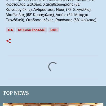
Κωστούλας, Σαλσίδο, Χατζηθεοδωρίδης (81’
Καινουργιάκης), Ανδρούτσος, Νους (72’ Σενγκέλια),
Μπαΐνοβιτς (68’ Καραχάλιος), Λιούις (64’ Μπόρχα
Γκονζάλεθ), Θεοδοσουλάκης, Ρακόνιατς (68’ Φούντας).
ΑΕΚ
ΚΥΠΕΛΛΟ ΕΛΛΑΔΑΣ
ΟΦΗ
Σ
χ
ό
λ
ι
TOP NEWS
α