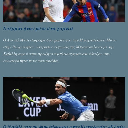
Ντέρμπι ήταν μόνο στα χαρτιά
Ο Λιονέλ Μέσι σκόραρε δύο φορές για την Μπαρτσελόνα Μόνο
στην θεωρία ήταν ντέρμπι ο αγώνας της Μπαρτσελόνα με την
Σεβίλλη αφού στην πράξη οι «μπλαουγκράνα» έδειξαν την
ανωτερότητα τους σαν ομάδα.
Ο Ναδάλ για το δημοψήφισμα στην Καταλονία: «Κλαίω