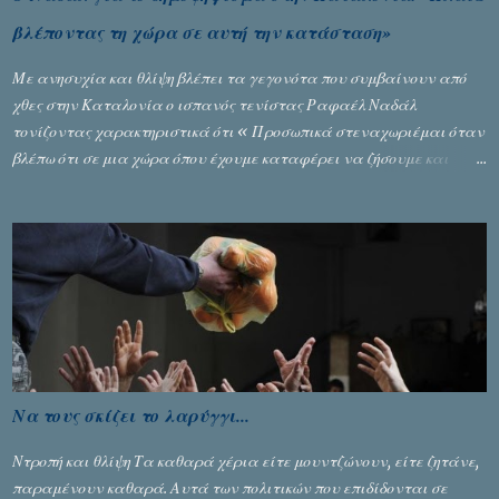
βλέποντας τη χώρα σε αυτή την κατάσταση»
Με ανησυχία και θλίψη βλέπει τα γεγονότα που συμβαίνουν από
χθες στην Καταλονία ο ισπανός τενίστας Ραφαέλ Ναδάλ
τονίζοντας χαρακτηριστικά ότι « Προσωπικά στεναχωριέμαι όταν
βλέπω ότι σε μια χώρα όπου έχουμε καταφέρει να ζήσουμε και
είναι ένα καλό παράδειγμα σε όλο τον κόσμο, να φτάνει στην
κατάσταση που έφθασε χθες. Νομίζω ότι η εικόνα που έχουμε
μεταδώσει είναι αρνητική ». Ο τενίστας Νο 1 στο παγκόσμιο τένις,
που βρίσκεται στο Πεκίνο για να αγωνιστεί στο Open ανέφερε: «
Παρακολούθησα τα γεγονότα με βαριά καρδιά. Με κάνει να
κλαίω, βλέποντας τη χώρα να έρχεται σε αυτή την κατάσταση. Η
Καταλονία αισθάνεται πολύ ενωμένη. Υπήρξε ένα χάος που δεν
πρέπει να συμβεί στον αιώνα που είμαστε. Βρισκόμαστε σε μία
χώρα που ζούμε ειρηνικά στο τέλος της ημέρας. Αν και υπάρχουν
Να τους σκίζει το λαρύγγι...
στιγμές που τα πάντα φαίνονται αδύνατα, δεν υπάρχει
συμφωνία, είναι πολύ απλό, πρέπει να την αναζητήσουμε. Ο
Ντροπή και θλίψη Τα καθαρά χέρια είτε μουντζώνουν, είτε ζητάνε,
μοναδικός τρόπος για να επιτευχθεί είναι να μιλάμε, να μιλάνε οι
παραμένουν καθαρά. Αυτά των πολιτικών που επιδίδονται σε