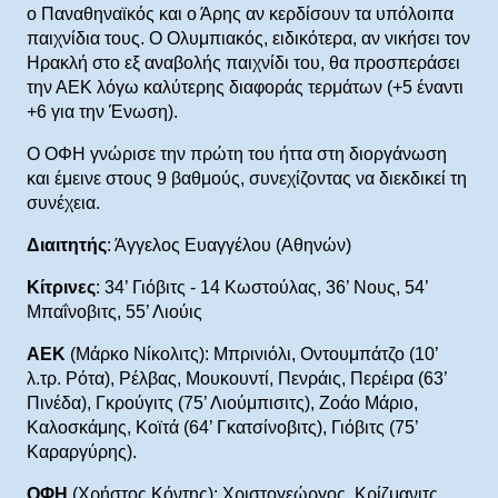
ο Παναθηναϊκός και ο Άρης αν κερδίσουν τα υπόλοιπα
παιχνίδια τους. Ο Ολυμπιακός, ειδικότερα, αν νικήσει τον
Ηρακλή στο εξ αναβολής παιχνίδι του, θα προσπεράσει
την ΑΕΚ λόγω καλύτερης διαφοράς τερμάτων (+5 έναντι
+6 για την Ένωση).
Ο ΟΦΗ γνώρισε την πρώτη του ήττα στη διοργάνωση
και έμεινε στους 9 βαθμούς, συνεχίζοντας να διεκδικεί τη
συνέχεια.
Διαιτητής
: Άγγελος Ευαγγέλου (Αθηνών)
Κίτρινες
: 34’ Γιόβιτς - 14 Κωστούλας, 36’ Νους, 54’
Μπαΐνοβιτς, 55’ Λιούις
ΑΕΚ
(Μάρκο Νίκολιτς): Μπρινιόλι, Οντουμπάτζο (10’
λ.τρ. Ρότα), Ρέλβας, Μουκουντί, Πενράις, Περέιρα (63’
Πινέδα), Γκρούγιτς (75’ Λιούμπισιτς), Ζοάο Μάριο,
Καλοσκάμης, Κοϊτά (64’ Γκατσίνοβιτς), Γιόβιτς (75’
Καραργύρης).
ΟΦΗ
(Χρήστος Κόντης): Χριστογεώργος, Κρίζμανιτς,