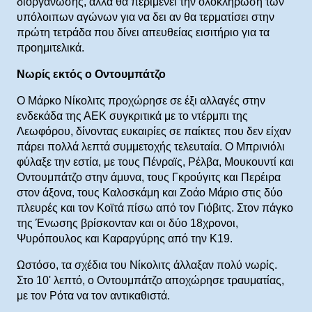
διοργάνωσης, αλλά θα περιμένει την ολοκλήρωση των
υπόλοιπων αγώνων για να δει αν θα τερματίσει στην
πρώτη τετράδα που δίνει απευθείας εισιτήριο για τα
προημιτελικά.
Νωρίς εκτός ο Οντουμπάτζο
Ο Μάρκο Νίκολιτς προχώρησε σε έξι αλλαγές στην
ενδεκάδα της ΑΕΚ συγκριτικά με το ντέρμπι της
Λεωφόρου, δίνοντας ευκαιρίες σε παίκτες που δεν είχαν
πάρει πολλά λεπτά συμμετοχής τελευταία. Ο Μπρινιόλι
φύλαξε την εστία, με τους Πένραϊς, Ρέλβα, Μουκουντί και
Οντουμπάτζο στην άμυνα, τους Γκρούγιτς και Περέιρα
στον άξονα, τους Καλοσκάμη και Ζοάο Μάριο στις δύο
πλευρές και τον Κοϊτά πίσω από τον Γιόβιτς. Στον πάγκο
της Ένωσης βρίσκονταν και οι δύο 18χρονοι,
Ψυρόπουλος και Καραργύρης από την Κ19.
Ωστόσο, τα σχέδια του Νίκολιτς άλλαξαν πολύ νωρίς.
Στο 10' λεπτό, ο Οντουμπάτζο αποχώρησε τραυματίας,
με τον Ρότα να τον αντικαθιστά.