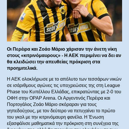
Οι Περέιρα και Ζοάο Μάριο χάρισαν την άνετη νίκη
στους «κιτρινόμαυρους» - Η ΑΕΚ περιμένει να δει αν
θα κλειδώσει την απευθείας πρόκριση στα
προημιτελικά.
Η ΑΕΚ ολοκλήρωσε με το απόλυτο των τεσσάρων νικών
σε ισάριθμους αγώνες τις υποχρεώσεις της στη League
Phase του Κυπέλλου Ελλάδας, επικρατώντας με 2-0 του
ΟΦΗ στην OPAP Arena. Οι Αργεντινός Περέιρα και
Πορτογάλος Ζοάο Μάριο σκόραραν για τους
γηπεδούχους, με τον δεύτερο να πετυχαίνει το πρώτο
του γκολ με την κιτρινόμαυρη φανέλα. Η Ένωση
εξασφάλισε μαθηματικά την πρόκριση στη συνέχεια της