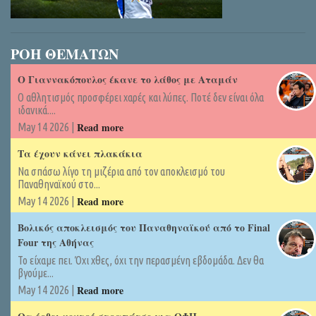
ΡΟΗ ΘΕΜΑΤΩΝ
Ο Γιαννακόπουλος έκανε το λάθος με Αταμάν
Ο αθλητισμός προσφέρει χαρές και λύπες. Ποτέ δεν είναι όλα
ιδανικά....
Read more
May 14 2026 |
Τα έχουν κάνει πλακάκια
Να σπάσω λίγο τη μιζέρια από τον αποκλεισμό του
Παναθηναϊκού στο...
Read more
May 14 2026 |
Βολικός αποκλεισμός του Παναθηναϊκού από το Final
Four της Αθήνας
Το είχαμε πει. Όχι χθες, όχι την περασμένη εβδομάδα. Δεν θα
βγούμε...
Read more
May 14 2026 |