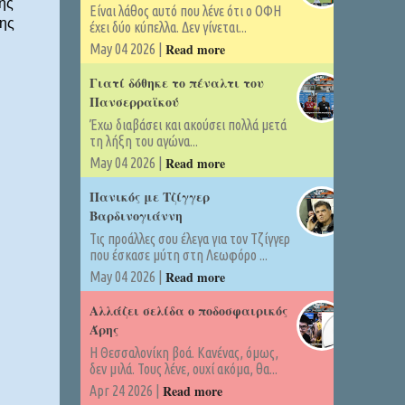
της
Είναι λάθος αυτό που λένε ότι ο ΟΦΗ
της
έχει δύο κύπελλα. Δεν γίνεται...
Read more
May 04 2026 |
Γιατί δόθηκε το πέναλτι του
Πανσερραϊκού
Έχω διαβάσει και ακούσει πολλά μετά
τη λήξη του αγώνα...
Read more
May 04 2026 |
Πανικός με Τζίγγερ
Βαρδινογιάννη
Τις προάλλες σου έλεγα για τον Τζίγγερ
που έσκασε μύτη στη Λεωφόρο ...
Read more
May 04 2026 |
Αλλάζει σελίδα ο ποδοσφαιρικός
Άρης
Η Θεσσαλονίκη βοά. Κανένας, όμως,
δεν μιλά. Τους λένε, ουχί ακόμα, θα...
Read more
Apr 24 2026 |