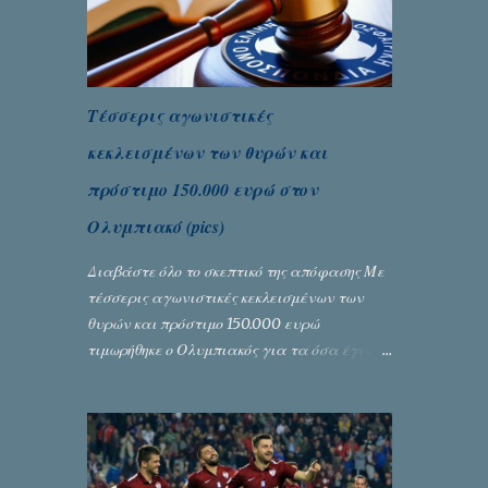
Τέσσερις αγωνιστικές
κεκλεισμένων των θυρών και
πρόστιμο 150.000 ευρώ στον
Ολυμπιακό (pics)
Διαβάστε όλο το σκεπτικό της απόφασης Με
τέσσερις αγωνιστικές κεκλεισμένων των
θυρών και πρόστιμο 150.000 ευρώ
τιμωρήθηκε ο Ολυμπιακός για τα όσα έγιναν
στον πρώτο ημιτελικό του Κυπέλλου
Ελλάδας. Η πειθαρχική επιτροπή της ΕΠΟ
εξάντλησε την αυστηρότητά της,
περισσότερο λόγω του ντόρου που
δημιούργησαν τα ελεγχόμενα ΜΜΕ, αλλά