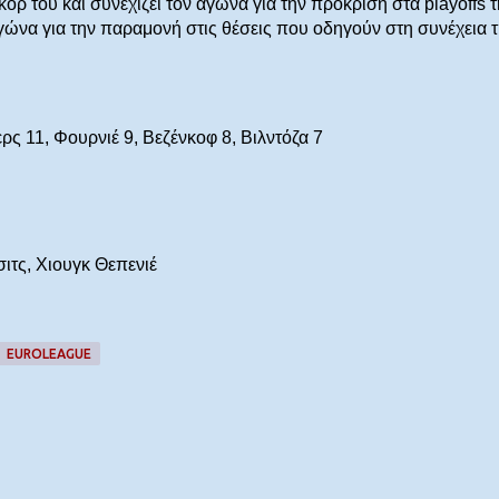
κόρ του και συνεχίζει τον αγώνα για την πρόκριση στα playoffs 
ώνα για την παραμονή στις θέσεις που οδηγούν στη συνέχεια 
ερς 11, Φουρνιέ 9, Βεζένκοφ 8, Βιλντόζα 7
τσιτς, Χιουγκ Θεπενιέ
EUROLEAGUE