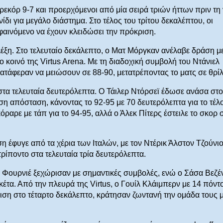
εκόρ 9-7 και προερχόμενοι από μία σειρά τριών ήττων πριν τη 
δι για μεγάλο διάστημα. Στο τέλος του τρίτου δεκαλέπτου, οι
φαινόμενο να έχουν κλειδώσει την πρόκριση.
 λέξη. Στο τελευταίο δεκάλεπτο, ο Ματ Μόργκαν ανέλαβε δράση μ
ο κοινό της Virtus Arena. Με τη διαδοχική συμβολή του Ντάνιελ
κατάφεραν να μειώσουν σε 88-90, μετατρέποντας το ματς σε θρίλ
α τελευταία δευτερόλεπτα. Ο Τάιλερ Ντόρσεϊ έδωσε ανάσα στο
ση απόσταση, κάνοντας το 92-95 με 70 δευτερόλεπτα για το τέλ
ραρε με τάπ για το 94-95, αλλά ο Άλεκ Πίτερς έστειλε το σκορ 
ιση έφυγε από τα χέρια των Ιταλών, με τον Ντέρικ Άλστον Τζούνι
τρίποντο στα τελευταία τρία δευτερόλεπτα.
άν Φουρνιέ ξεχώρισαν με σημαντικές συμβολές, ενώ ο Σάσα Βεζ
κέτα. Από την πλευρά της Virtus, ο Γουίλ Κλάιμπερν με 14 πόντ
ιση στο τέταρτο δεκάλεπτο, κράτησαν ζωντανή την ομάδα τους μ