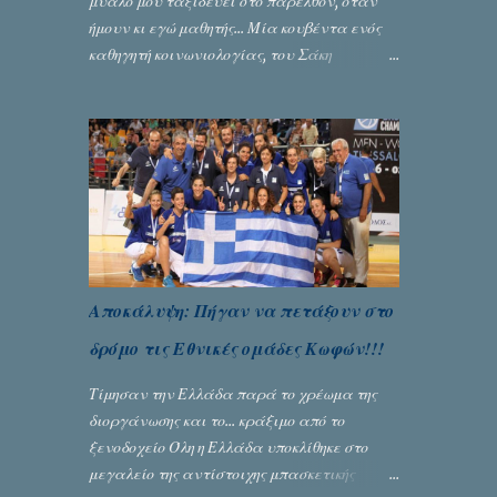
μυαλό μου ταξιδεύει στο παρελθόν, όταν
ήμουν κι εγώ μαθητής... Μία κουβέντα ενός
καθηγητή κοινωνιολογίας, του Σάκη
Μπερναλή, κρύβει ίσως ένα μεγάλο μέρος
του εκτροχιασμού της κοινωνίας μας...
Γράφει ο Σταύρος Αλευρογιάννης
Αποκάλυψη: Πήγαν να πετάξουν στο
δρόμο τις Εθνικές ομάδες Κωφών!!!
Τίμησαν την Ελλάδα παρά το χρέωμα της
διοργάνωσης και το... κράξιμο από το
ξενοδοχείο Όλη η Ελλάδα υποκλίθηκε στο
μεγαλείο της αντίστοιχης μπασκετικής