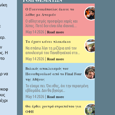
νίκη
Ο Γιαννακόπουλος έκανε το
λάθος με Αταμάν
Ο αθλητισμός προσφέρει χαρές και
λύπες. Ποτέ δεν είναι όλα ιδανικά....
ε
Read more
May 14 2026 |
ερ.
Τα έχουν κάνει πλακάκια
ν
Να σπάσω λίγο τη μιζέρια από τον
αποκλεισμό του Παναθηναϊκού στο...
ος. Η
Read more
στο
May 14 2026 |
Βολικός αποκλεισμός του
Παναθηναϊκού από το Final Four
ορ να
της Αθήνας
Το είχαμε πει. Όχι χθες, όχι την περασμένη
ένκοφ
εβδομάδα. Δεν θα βγούμε...
ους
Read more
May 14 2026 |
έχρι
Θα έρθει χοντρό στραπάτσο για
ΟΦΗ