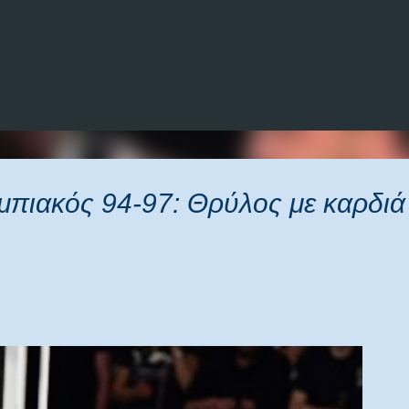
Μετάβαση στο κύριο περιεχόμενο
μπιακός 94-97: Θρύλος με καρδιά