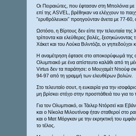
Οι Πειραιώτες, που έφτασαν στη Μπολόνια με ρ
επί της ASVEL, βρέθηκαν να ελέγχουν το παιχνί
"ερυθρόλευκοι" προηγούνταν άνετα με 77-60, 
Ωστόσο, η Βίρτους δεν είπε την τελευταία της
τρίποντα και ελεύθερες βολές, ξεσηκώνοντας τ
Χάκετ και του Λούκα Βιλντόζα, οι γηπεδούχοι 
Η αναμέτρηση έφτασε στο αποκορύφωμά της στ
Ολυμπιακό με ένα απίστευτο καλάθι από τη μέ
Virtus δεν τα παράτησε: ο Μουχαμέτ Ντιούφ σκό
94-97 από τη γραμμή των ελευθέρων βολών.
Στο τελευταίο σουτ, η ευκαιρία για την ισοφάρ
μη βρίσκει στόχο στην προσπάθειά του για το 
Για τον Ολυμπιακό, οι Τάιλερ Ντόρσεϊ και Εβ
και ο Νίκολα Μιλουτίνοφ ήταν σταθεροί στο ρα
και ο Ματ Μόργκαν με την εκρηκτική του εμφάν
το τέλος.