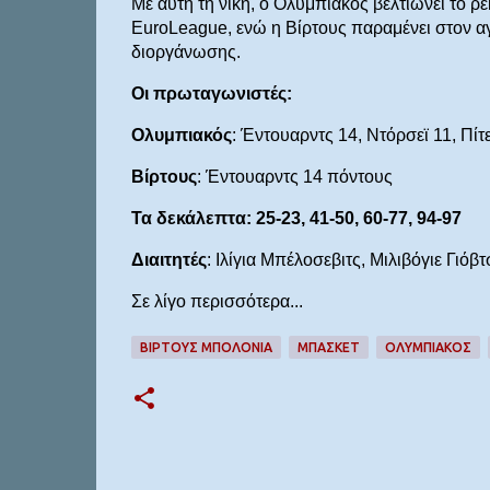
Με αυτή τη νίκη, ο Ολυμπιακός βελτιώνει το ρε
EuroLeague, ενώ η Βίρτους παραμένει στον αγ
διοργάνωσης.
Οι πρωταγωνιστές:
Ολυμπιακός
: Έντουαρντς 14, Ντόρσεϊ 11, Πίτ
Βίρτους
: Έντουαρντς 14 πόντους
Τα δεκάλεπτα: 25-23, 41-50, 60-77, 94-97
Διαιτητές
: Ιλίγια Μπέλοσεβιτς, Μιλιβόγιε Γιόβ
Σε λίγο περισσότερα...
ΒΙΡΤΟΥΣ ΜΠΟΛΟΝΙΑ
ΜΠΆΣΚΕΤ
ΟΛΥΜΠΙΑΚΟΣ