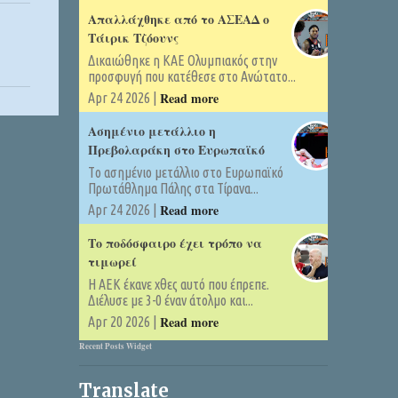
Απαλλάχθηκε από το ΑΣΕΑΔ ο
Τάιρικ Τζόουνς
Δικαιώθηκε η ΚΑΕ Ολυμπιακός στην
προσφυγή που κατέθεσε στο Ανώτατο...
Read more
Apr 24 2026 |
Ασημένιο μετάλλιο η
Πρεβολαράκη στο Ευρωπαϊκό
Tο ασημένιο μετάλλιο στο Ευρωπαϊκό
Πρωτάθλημα Πάλης στα Τίρανα...
Read more
Apr 24 2026 |
Το ποδόσφαιρο έχει τρόπο να
τιμωρεί
Η ΑΕΚ έκανε χθες αυτό που έπρεπε.
Διέλυσε με 3-0 έναν άτολμο και...
Read more
Apr 20 2026 |
Recent Posts Widget
Translate