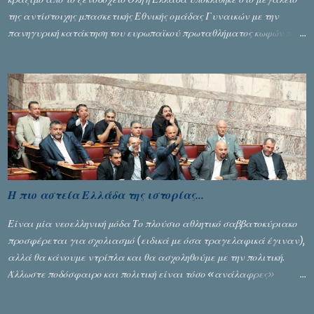
της αντίστοιχης μπασκετικής Εθνικής ομάδας Γυναικών με την
πανηγυρική κατάκτηση του ευρωπαϊκού πρωταθλήματος κωφών που
διεξήχθη στη Θεσσανολίκη τις προηγουμενες ημέρες. Πίσω από την
λάμψη και την αποθέωση που γνώρισαν τα κορίτσια της Αθηνάς
Ζέρβα με την πορεία τους που ολοκληρώθηκε με τη νίκη τους στον
τελικό επί της Λιθουανίας, υπάρχουν και τα δυσάρεστα. Τα πολύ
δυσάρεστα...
Η πιο αστεία Ελλάδα της ιστορίας...
Είναι μία νεοελληνική μόδα Το πλούσιο αθλητικό σαββατοκύριακο
προσφέρεται για σχολιασμό (ειδικά με όσα τραγελαφικά έγιναν),
αλλά θα κάνουμε ντρίπλα και θα ασχοληθούμε με την πολιτική.
Άλλωστε ποδόσφαιρο και πολιτική είναι τόσο «ανάλαφρες»
ενότητες που δίνουν τροφή για πικάντικες συζητήσεις. Του Σταύρου
Αλευρογιάννη