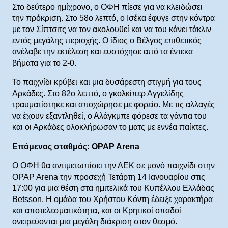
Στο δεύτερο ημίχρονο, ο ΟΦΗ πίεσε για να κλειδώσει
την πρόκριση. Στο 58ο λεπτό, ο Ισέκα έφυγε στην κόντρα
με τον Σίπτσιτς να τον ακολουθεί και να του κάνει τάκλιν
εντός μεγάλης περιοχής. Ο ίδιος ο Βέλγος επιθετικός
ανέλαβε την εκτέλεση και ευστόχησε από τα έντεκα
βήματα για το 2-0.
Το παιχνίδι κρύβει και μια δυσάρεστη στιγμή για τους
Αρκάδες. Στο 82ο λεπτό, ο γκολκίπερ Αγγελίδης
τραυματίστηκε και αποχώρησε με φορείο. Με τις αλλαγές
να έχουν εξαντληθεί, ο Αλάγκμπε φόρεσε τα γάντια του
και οι Αρκάδες ολοκλήρωσαν το ματς με εννέα παίκτες.
Επόμενος σταθμός: OPAP Arena
Ο ΟΦΗ θα αντιμετωπίσει την ΑΕΚ σε μονό παιχνίδι στην
OPAP Arena την προσεχή Τετάρτη 14 Ιανουαρίου στις
17:00 για μια θέση στα ημιτελικά του Κυπέλλου Ελλάδας
Betsson. Η ομάδα του Χρήστου Κόντη έδειξε χαρακτήρα
και αποτελεσματικότητα, και οι Κρητικοί οπαδοί
ονειρεύονται μια μεγάλη διάκριση στον θεσμό.