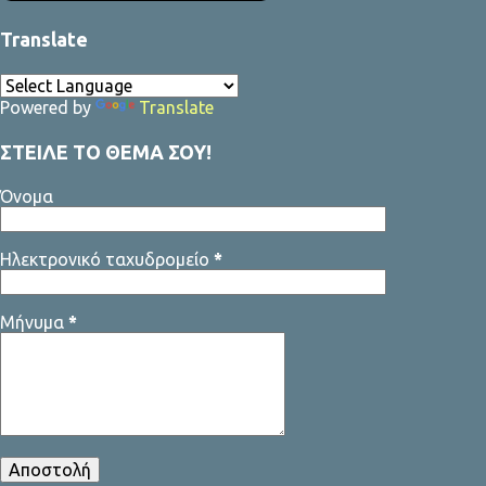
3 μέρες προθεσμία για να δηλώσουν τους υποψήφιους που
Translate
προτείνουν για το Δ.Σ. της Ομοσπονδίας! Sfyrigmata team
Powered by
Translate
ΣΤΕΙΛΕ ΤΟ ΘΕΜΑ ΣΟΥ!
Όνομα
Ηλεκτρονικό ταχυδρομείο
*
Μήνυμα
*