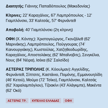
Διαιτητής
: Γιάννης Παπαδόπουλος (Μακεδονίας)
Κίτρινες
: 22’ Καραχάλιος, 67’ Λαμπρόπουλος - 12’
Γιαμπλόνσκι, 33’ Καλτσάς, 57’ Φερνάντεθ
Αποβολή
: 40’ Γιαμπλόνσκι (2η κίτρινη)
ΟΦΗ
(Χ. Κόντης): Χριστογεώργος, Γκονζάλεθ (62'
Μαρινάκης), Λαμπρόπουλος, Πούγγουρας (74'
Καινουργιάκης), Κωστούλας, Χατζηθεοδωρίδης,
Καραχάλιος, Αποστολάκης (62' Μπαΐνοβιτς), Σενγκέλια,
Νους (84' Νέιρα), Ισέκα (62' Σαλσίδο)
ΑΣΤΕΡΑΣ ΤΡΙΠΟΛΗΣ
(Κ. Κόουλμαν): Αγγελίδης,
Φερνάντεθ, Σίπτσιτς, Καστάνιο, Πομόνης, Εμμανουηλίδη
(46' Κετού), Μούμο (72' Τσίκο), Γιαμπλόνσκι, Καλτσάς
(62' Χαραλαμπόγλου), Tζοακίνι (43' Αλάγκμπε), Μακέντα
(62' Οκό)
ΑΣΤΕΡΑΣ ΤΡ.
ΚΥΠΕΛΛΟ ΕΛΛΑΔΑΣ
ΟΦΗ