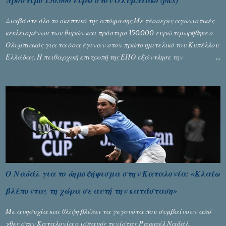
πρόστιμο 150.000 ευρώ στον Ολυμπιακό (pics)
Διαβάστε όλο το σκεπτικό της απόφασης Με τέσσερις αγωνιστικές
κεκλεισμένων των θυρών και πρόστιμο 150.000 ευρώ τιμωρήθηκε ο
Ολυμπιακός για τα όσα έγιναν στον πρώτο ημιτελικό του Κυπέλλου
Ελλάδας. Η πειθαρχική επιτροπή της ΕΠΟ εξάντλησε την
αυστηρότητά της, περισσότερο λόγω του ντόρου που δημιούργησαν
τα ελεγχόμενα ΜΜΕ, αλλά σε κάθε περίπτωση δεν επέβαλε ποινή
αφαίρεσης βαθμών, όπως απαιτούσαν, αφού κάτι τέτοιο δεν ήταν
εφικτό, σύμφωνα με τα στοιχεία...
Ο Ναδάλ για το δημοψήφισμα στην Καταλονία: «Κλαίω
βλέποντας τη χώρα σε αυτή την κατάσταση»
Με ανησυχία και θλίψη βλέπει τα γεγονότα που συμβαίνουν από
χθες στην Καταλονία ο ισπανός τενίστας Ραφαέλ Ναδάλ