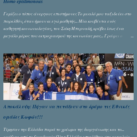
Homo epistimonous
Γεμίζει ο τόπος άνεργους επιστήμονες Το μυαλό μου ταξιδεύει στο
παρελθόν, όταν ήμουν κι εγώ μαθητής... Μία κουβέντα ενός
καθηγητή κοινωνιολογίας, του Σάκη Μπερναλή, κρύβει ίσως ένα
μεγάλο μέρος του εκτροχιασμού της κοινωνίας μας... Γράφει ο
Σταύρος Αλευρογιάννης
Αποκάλυψη: Πήγαν να πετάξουν στο δρόμο τις Εθνικές
ομάδες Κωφών!!!
Τίμησαν την Ελλάδα παρά το χρέωμα της διοργάνωσης και το...
κράξιμο από το ξενοδοχείο Όλη η Ελλάδα υποκλίθηκε στο μεγαλείο