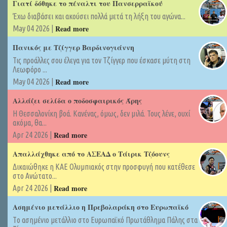
Γιατί δόθηκε το πέναλτι του Πανσερραϊκού
Έχω διαβάσει και ακούσει πολλά μετά τη λήξη του αγώνα...
Read more
May 04 2026 |
Πανικός με Τζίγγερ Βαρδινογιάννη
Τις προάλλες σου έλεγα για τον Τζίγγερ που έσκασε μύτη στη
Λεωφόρο ...
Read more
May 04 2026 |
Αλλάζει σελίδα ο ποδοσφαιρικός Άρης
Η Θεσσαλονίκη βοά. Κανένας, όμως, δεν μιλά. Τους λένε, ουχί
ακόμα, θα...
Read more
Apr 24 2026 |
Απαλλάχθηκε από το ΑΣΕΑΔ ο Τάιρικ Τζόουνς
Δικαιώθηκε η ΚΑΕ Ολυμπιακός στην προσφυγή που κατέθεσε
στο Ανώτατο...
Read more
Apr 24 2026 |
Ασημένιο μετάλλιο η Πρεβολαράκη στο Ευρωπαϊκό
Tο ασημένιο μετάλλιο στο Ευρωπαϊκό Πρωτάθλημα Πάλης στα