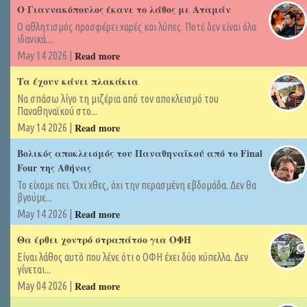
Ο Γιαννακόπουλος έκανε το λάθος με Αταμάν
Ο αθλητισμός προσφέρει χαρές και λύπες. Ποτέ δεν είναι όλα
ιδανικά....
Read more
May 14 2026 |
Τα έχουν κάνει πλακάκια
Να σπάσω λίγο τη μιζέρια από τον αποκλεισμό του
Παναθηναϊκού στο...
Read more
May 14 2026 |
Βολικός αποκλεισμός του Παναθηναϊκού από το Final
Four της Αθήνας
Το είχαμε πει. Όχι χθες, όχι την περασμένη εβδομάδα. Δεν θα
βγούμε...
Read more
May 14 2026 |
Θα έρθει χοντρό στραπάτσο για ΟΦΗ
Είναι λάθος αυτό που λένε ότι ο ΟΦΗ έχει δύο κύπελλα. Δεν
γίνεται...
Read more
May 04 2026 |