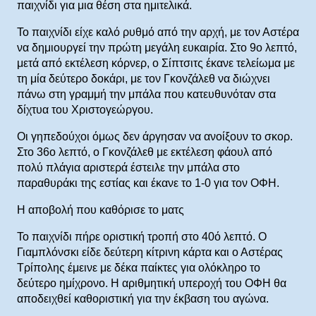
παιχνίδι για μια θέση στα ημιτελικά.
Το παιχνίδι είχε καλό ρυθμό από την αρχή, με τον Αστέρα
να δημιουργεί την πρώτη μεγάλη ευκαιρία. Στο 9ο λεπτό,
μετά από εκτέλεση κόρνερ, ο Σίπτσιτς έκανε τελείωμα με
τη μία δεύτερο δοκάρι, με τον Γκονζάλεθ να διώχνει
πάνω στη γραμμή την μπάλα που κατευθυνόταν στα
δίχτυα του Χριστογεώργου.
Οι γηπεδούχοι όμως δεν άργησαν να ανοίξουν το σκορ.
Στο 36ο λεπτό, ο Γκονζάλεθ με εκτέλεση φάουλ από
πολύ πλάγια αριστερά έστειλε την μπάλα στο
παραθυράκι της εστίας και έκανε το 1-0 για τον ΟΦΗ.
Η αποβολή που καθόρισε το ματς
Το παιχνίδι πήρε οριστική τροπή στο 40ό λεπτό. Ο
Γιαμπλόνσκι είδε δεύτερη κίτρινη κάρτα και ο Αστέρας
Τρίπολης έμεινε με δέκα παίκτες για ολόκληρο το
δεύτερο ημίχρονο. Η αριθμητική υπεροχή του ΟΦΗ θα
αποδειχθεί καθοριστική για την έκβαση του αγώνα.