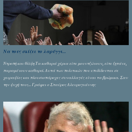
Να τους σκίζει το λαρύγγι...
Ντροπή και θλίψη Τα καθαρά χέρια είτε μουντζώνουν, είτε ζητάνε,
παραμένουν καθαρά. Αυτά των πολιτικών που επιδίδονται σε
χειραψίες και πλουσιοπάροχες συναλλαγές είναι τα βρώμικα. Σαν
την ψυχή τους... Γράφει ο Σταύρος Αλευρογιάννης