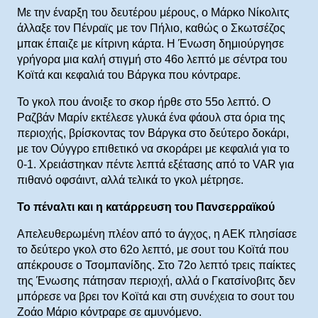
Με την έναρξη του δευτέρου μέρους, ο Μάρκο Νίκολιτς
άλλαξε τον Πένραϊς με τον Πήλιο, καθώς ο Σκωτσέζος
μπακ έπαιζε με κίτρινη κάρτα. Η Ένωση δημιούργησε
γρήγορα μια καλή στιγμή στο 46ο λεπτό με σέντρα του
Κοϊτά και κεφαλιά του Βάργκα που κόντραρε.
Το γκολ που άνοιξε το σκορ ήρθε στο 55ο λεπτό. Ο
Ραζβάν Μαρίν εκτέλεσε γλυκά ένα φάουλ στα όρια της
περιοχής, βρίσκοντας τον Βάργκα στο δεύτερο δοκάρι,
με τον Ούγγρο επιθετικό να σκοράρει με κεφαλιά για το
0-1. Χρειάστηκαν πέντε λεπτά εξέτασης από το VAR για
πιθανό οφσάιντ, αλλά τελικά το γκολ μέτρησε.
Το πέναλτι και η κατάρρευση του Πανσερραϊκού
Απελευθερωμένη πλέον από το άγχος, η ΑΕΚ πλησίασε
το δεύτερο γκολ στο 62ο λεπτό, με σουτ του Κοϊτά που
απέκρουσε ο Τσομπανίδης. Στο 72ο λεπτό τρεις παίκτες
της Ένωσης πάτησαν περιοχή, αλλά ο Γκατσίνοβιτς δεν
μπόρεσε να βρει τον Κοϊτά και στη συνέχεια το σουτ του
Ζοάο Μάριο κόντραρε σε αμυνόμενο.