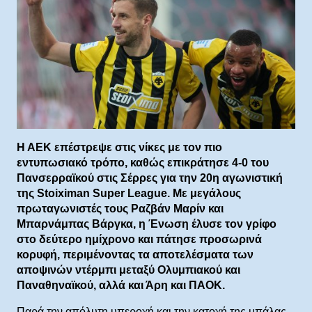
Η ΑΕΚ επέστρεψε στις νίκες με τον πιο
εντυπωσιακό τρόπο, καθώς επικράτησε 4-0 του
Πανσερραϊκού στις Σέρρες για την 20η αγωνιστική
της Stoiximan Super League. Με μεγάλους
πρωταγωνιστές τους Ραζβάν Μαρίν και
Μπαρνάμπας Βάργκα, η Ένωση έλυσε τον γρίφο
στο δεύτερο ημίχρονο και πάτησε προσωρινά
κορυφή, περιμένοντας τα αποτελέσματα των
αποψινών ντέρμπι μεταξύ Ολυμπιακού και
Παναθηναϊκού, αλλά και Άρη και ΠΑΟΚ.
Παρά την απόλυτη υπεροχή και την κατοχή της μπάλας