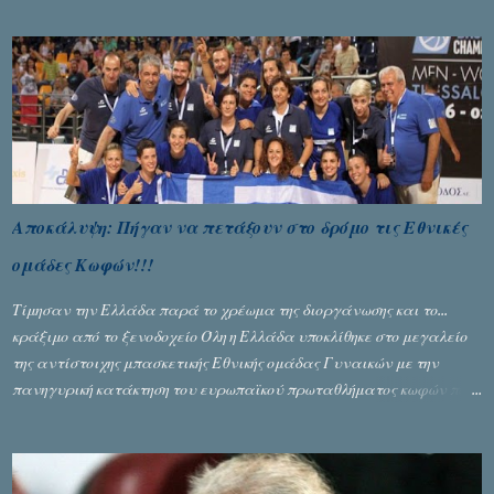
Αποκάλυψη: Πήγαν να πετάξουν στο δρόμο τις Εθνικές
ομάδες Κωφών!!!
Τίμησαν την Ελλάδα παρά το χρέωμα της διοργάνωσης και το...
κράξιμο από το ξενοδοχείο Όλη η Ελλάδα υποκλίθηκε στο μεγαλείο
της αντίστοιχης μπασκετικής Εθνικής ομάδας Γυναικών με την
πανηγυρική κατάκτηση του ευρωπαϊκού πρωταθλήματος κωφών που
διεξήχθη στη Θεσσανολίκη τις προηγουμενες ημέρες. Πίσω από την
λάμψη και την αποθέωση που γνώρισαν τα κορίτσια της Αθηνάς
Ζέρβα με την πορεία τους που ολοκληρώθηκε με τη νίκη τους στον