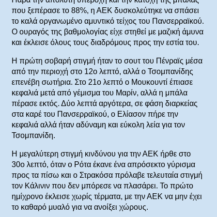
που ξεπέρασε το 88%, η ΑΕΚ δυσκολεύτηκε να σπάσει
το καλά οργανωμένο αμυντικό τείχος του Πανσερραϊκού.
Ο ουραγός της βαθμολογίας είχε στηθεί με μαζική άμυνα
και έκλεισε όλους τους διαδρόμους προς την εστία του.
Η πρώτη σοβαρή στιγμή ήταν το σουτ του Πένραϊς μέσα
από την περιοχή στο 12ο λεπτό, αλλά ο Τσομπανίδης
επενέβη σωτήρια. Στο 21ο λεπτό ο Μουκουντί έπιασε
κεφαλιά μετά από γέμισμα του Μαρίν, αλλά η μπάλα
πέρασε εκτός. Δύο λεπτά αργότερα, σε φάση διαρκείας
στα καρέ του Πανσερραϊκού, ο Ελίασον πήρε την
κεφαλιά αλλά ήταν αδύναμη και εύκολη λεία για τον
Τσομπανίδη.
Η μεγαλύτερη στιγμή κινδύνου για την ΑΕΚ ήρθε στο
30ο λεπτό, όταν ο Ρότα έκανε ένα απρόσεκτο γύρισμα
προς τα πίσω και ο Στρακόσα πρόλαβε τελευταία στιγμή
τον Κάλινιν που δεν μπόρεσε να πλασάρει. Το πρώτο
ημίχρονο έκλεισε χωρίς τέρματα, με την ΑΕΚ να μην έχει
το καθαρό μυαλό για να ανοίξει χώρους.