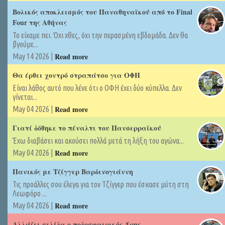
Βολικός αποκλεισμός του Παναθηναϊκού από το Final
Four της Αθήνας
Το είχαμε πει. Όχι χθες, όχι την περασμένη εβδομάδα. Δεν θα
βγούμε...
Read more
May 14 2026 |
Θα έρθει χοντρό στραπάτσο για ΟΦΗ
Είναι λάθος αυτό που λένε ότι ο ΟΦΗ έχει δύο κύπελλα. Δεν
γίνεται...
Read more
May 04 2026 |
Γιατί δόθηκε το πέναλτι του Πανσερραϊκού
Έχω διαβάσει και ακούσει πολλά μετά τη λήξη του αγώνα...
Read more
May 04 2026 |
Πανικός με Τζίγγερ Βαρδινογιάννη
Τις προάλλες σου έλεγα για τον Τζίγγερ που έσκασε μύτη στη
Λεωφόρο ...
Read more
May 04 2026 |
Αλλάζει σελίδα ο ποδοσφαιρικός Άρης