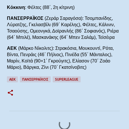
Κόκκινη
: Φέλτες (88΄, 2η κίτρινη)
ΠΑΝΣΕΡΡΑΪΚΟΣ
(Ζεράρ Σαραγόσα): Τσομπανίδης,
Λύρατζης, Γκελασβίλι (69΄ Καρέλης), Φέλτες, Κάλινιν,
Τσαούσης, Ομεονγκά, Δοϊρανλής (86΄ Σοφιανός), Ριέρα
(64΄ Μπιλέ), Μασκανάκης (64΄ Μπεν Σαλάμ), Τεϊσέιρα
ΑΕΚ
(Μάρκο Νίκολιτς): Στρακόσια, Μουκουντί, Ρότα,
Βίντα, Πενράις (46΄ Πήλιος), Πινέδα (55΄ Μάνταλος),
Μαρίν, Κοϊτά (90+1΄ Γκρούγιτς), Ελίασον (70΄ Ζοάο
Μάριο), Βάργκα, Ζίνι (70΄ Γκατσίνοβιτς)
ΑΕΚ
ΠΑΝΣΕΡΡΑΪΚΟΣ
SUPERLEAGUE
Σ
χ