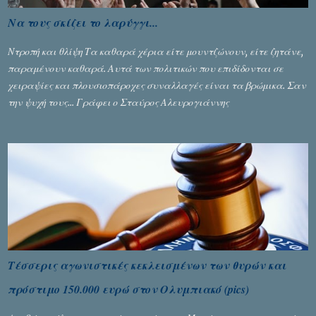
Να τους σκίζει το λαρύγγι...
Ντροπή και θλίψη Τα καθαρά χέρια είτε μουντζώνουν, είτε ζητάνε,
παραμένουν καθαρά. Αυτά των πολιτικών που επιδίδονται σε
χειραψίες και πλουσιοπάροχες συναλλαγές είναι τα βρώμικα. Σαν
την ψυχή τους... Γράφει ο Σταύρος Αλευρογιάννης
Τέσσερις αγωνιστικές κεκλεισμένων των θυρών και
πρόστιμο 150.000 ευρώ στον Ολυμπιακό (pics)