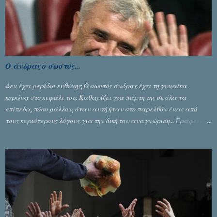
τελικό επί της Λιθουανίας, υπάρχουν και τα δυσάρεστα. Τα πολύ
δυσάρεστα...
Ο άνδρας ο σωστός...
Δεν έχει μερίδιο ευθύνης; Ο σωστός άνδρας έχει τη γυναίκα
κορώνα στο κεφάλι του. Καθαρίζει για πάρτη της σε όλα τα
επίπεδα, πόσο μάλλον, όταν αυτή ήταν στο παρελθόν ένας από
τους κυριότερους λόγους για την δική του αναγνώριση... Γράφει ο
Σταύρος Αλευρογιάννης