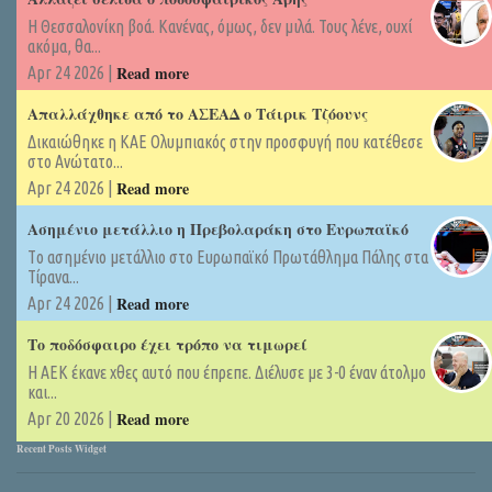
Η Θεσσαλονίκη βοά. Κανένας, όμως, δεν μιλά. Τους λένε, ουχί
ακόμα, θα...
Read more
Apr 24 2026 |
Απαλλάχθηκε από το ΑΣΕΑΔ ο Τάιρικ Τζόουνς
Δικαιώθηκε η ΚΑΕ Ολυμπιακός στην προσφυγή που κατέθεσε
στο Ανώτατο...
Read more
Apr 24 2026 |
Ασημένιο μετάλλιο η Πρεβολαράκη στο Ευρωπαϊκό
Tο ασημένιο μετάλλιο στο Ευρωπαϊκό Πρωτάθλημα Πάλης στα
Τίρανα...
Read more
Apr 24 2026 |
Το ποδόσφαιρο έχει τρόπο να τιμωρεί
Η ΑΕΚ έκανε χθες αυτό που έπρεπε. Διέλυσε με 3-0 έναν άτολμο
και...
Read more
Apr 20 2026 |
Recent Posts Widget