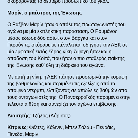
σκοράροντας το δεύτερο προσωπικό του γκολ.
Μαρίν: ο μαέστρος της Ένωσης
Ο Ραζβάν Μαρίν ήταν ο απόλυτος πρωταγωνιστής του
αγώνα με μία εκπληκτική παράσταση. Ο Ρουμάνος
μέσος έδωσε δύο ασίστ στον Βάργκα και στον
Γκρούγιτς, σκόραρε με πέναλτι και οδήγησε την ΑΕΚ σε
μία εμφατική εκτός έδρας νίκη. Άψογη ήταν και η
απόδοση του Κοϊτά, που ήταν ο πιο σταθερός παίκτης
της Ένωσης καθ' όλη τη διάρκεια του αγώνα.
Με αυτή τη νίκη, η ΑΕΚ πάτησε προσωρινά την κορυφή
της βαθμολογίας και περιμένει τις εξελίξεις από τα
αποψινά ντέρμπι, ελπίζοντας σε απώλειες βαθμών από
τους ανταγωνιστές της. Ο Πανσερραϊκός παραμένει στην
τελευταία θέση και συνεχίζει τον αγώνα επιβίωσης.
Διαιτητής
: Τζήλος (Λάρισας)
Κίτρινες
: Φέλτες, Κάλινιν, Μπεν Σαλάμ - Πενράις,
Πινέδα, Μαρίν