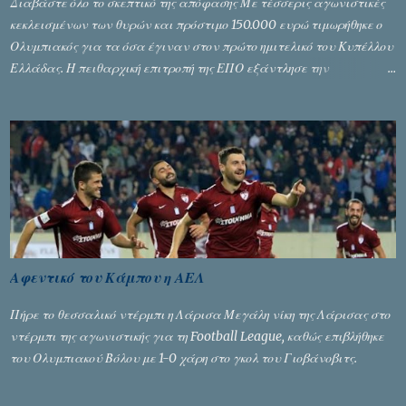
Διαβάστε όλο το σκεπτικό της απόφασης Με τέσσερις αγωνιστικές
κεκλεισμένων των θυρών και πρόστιμο 150.000 ευρώ τιμωρήθηκε ο
Ολυμπιακός για τα όσα έγιναν στον πρώτο ημιτελικό του Κυπέλλου
Ελλάδας. Η πειθαρχική επιτροπή της ΕΠΟ εξάντλησε την
αυστηρότητά της, περισσότερο λόγω του ντόρου που δημιούργησαν
τα ελεγχόμενα ΜΜΕ, αλλά σε κάθε περίπτωση δεν επέβαλε ποινή
αφαίρεσης βαθμών, όπως απαιτούσαν, αφού κάτι τέτοιο δεν ήταν
εφικτό, σύμφωνα με τα στοιχεία...
Αφεντικό του Κάμπου η ΑΕΛ
Πήρε το θεσσαλικό ντέρμπι η Λάρισα Μεγάλη νίκη της Λάρισας στο
ντέρμπι της αγωνιστικής για τη Football League, καθώς επιβλήθηκε
του Ολυμπιακού Βόλου με 1-0 χάρη στο γκολ του Γιοβάνοβιτς.