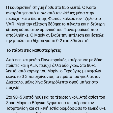
Η καθοριστική στιγμή ήρθε στο 85ο λεπτό. Ο Κοϊτά
ανατράπηκε από πίσω από τον Φέλτες μέσα στην
περιοχή και ο διαιτητής Φωτιάς κάλεσε τον Τζήλο στο
VAR. Μετά την εξέταση δόθηκε το πέναλτι και η δεύτερη
κίτρινη κάρτα στον αμυντικό του Πανσερραϊκού που
αποβλήθηκε. Ο Μαρίν ανέλαβε την εκτέλεση και έστειλε
την μπάλα στα δίχτυα για το 0-2 στο 89ο λεπτό.
Το πάρτι στις καθυστερήσεις
Από εκεί και μετά ο Πανσερραϊκός κατέρρευσε με δέκα
παίκτες και η ΑΕΚ πέτυχε άλλα δύο γκολ. Στο 90+1
λεπτό, από κόρνερ του Μαρίν, ο Γκρούγιτς με κεφαλιά
έκανε το 0-3 πετυχαίνοντας το πρώτο του γκολ με τον
Δικέφαλο, μόλις λίγα δευτερόλεπτα αφού μπήκε στο
παιχνίδι.
Στο 90+5 λεπτό ήρθε και το τέταρτο γκολ. Από ασίστ του
Ζοάο Μάριο ο Βάργκα βγήκε τετ α τετ, πέρασε τον
Τσομπανίδη και σε κενή εστία διαμόρφωσε το τελικό 0-4,