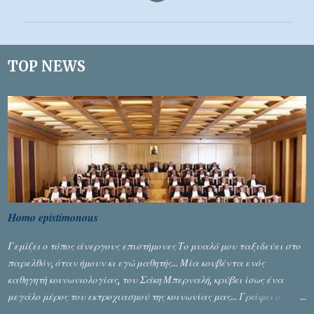
ό
λ
ι
TOP NEWS
α
Homo epistimonous
Γεμίζει ο τόπος άνεργους επιστήμονες Το μυαλό μου ταξιδεύει στο
παρελθόν, όταν ήμουν κι εγώ μαθητής... Μία κουβέντα ενός
καθηγητή κοινωνιολογίας, του Σάκη Μπερναλή, κρύβει ίσως ένα
μεγάλο μέρος του εκτροχιασμού της κοινωνίας μας... Γράφει ο
Σταύρος Αλευρογιάννης