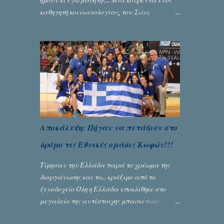
ήμουν κι εγώ μαθητής... Μία κουβέντα ενός
καθηγητή κοινωνιολογίας, του Σάκη
Μπερναλή, κρύβει ίσως ένα μεγάλο μέρος
του εκτροχιασμού της κοινωνίας μας...
Γράφει ο Σταύρος Αλευρογιάννης
Αποκάλυψη: Πήγαν να πετάξουν στο
δρόμο τις Εθνικές ομάδες Κωφών!!!
Τίμησαν την Ελλάδα παρά το χρέωμα της
διοργάνωσης και το... κράξιμο από το
ξενοδοχείο Όλη η Ελλάδα υποκλίθηκε στο
μεγαλείο της αντίστοιχης μπασκετικής
Εθνικής ομάδας Γυναικών με την