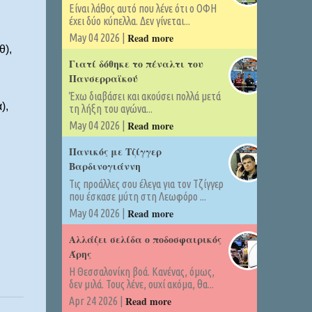
Είναι λάθος αυτό που λένε ότι ο ΟΦΗ
έχει δύο κύπελλα. Δεν γίνεται...
Read more
May 04 2026 |
θ),
Γιατί δόθηκε το πέναλτι του
Πανσερραϊκού
Έχω διαβάσει και ακούσει πολλά μετά
),
τη λήξη του αγώνα...
Read more
May 04 2026 |
Πανικός με Τζίγγερ
Βαρδινογιάννη
Τις προάλλες σου έλεγα για τον Τζίγγερ
που έσκασε μύτη στη Λεωφόρο ...
Read more
May 04 2026 |
Αλλάζει σελίδα ο ποδοσφαιρικός
Άρης
Η Θεσσαλονίκη βοά. Κανένας, όμως,
δεν μιλά. Τους λένε, ουχί ακόμα, θα...
Read more
Apr 24 2026 |