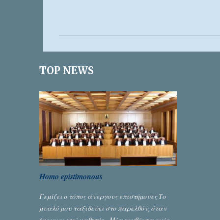
Σ
χ
ό
λ
ι
TOP NEWS
α
Homo epistimonous
Γεμίζει ο τόπος άνεργους επιστήμονες Το
μυαλό μου ταξιδεύει στο παρελθόν, όταν