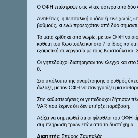
Ο ΟΦΗ επέστρεψε στις νίκες ύστερα από δύο 
Αντιθέτως, η θεσσαλική ομάδα έμεινε χωρίς «
βαθμούς, κι ενώ προερχόταν από δύο σημαντικ
Το ματς κρίθηκε από νωρίς, με τον ΟΦΗ να αιφ
κάθετη του Κωστούλα και στο 7’ ο ίδιος παίκτ
εξαιρετική συνεργασία με τους Κωστούλα και Σε
Οι γηπεδούχοι διατήρησαν τον έλεγχο και στο 
0.
Στο υπόλοιπο της αναμέτρησης ο ρυθμός έπεσ
άλλαξε, με τον ΟΦΗ να πανηγυρίζει μια καθαρή
Στις καθυστερήσεις οι γηπεδούχοι ζήτησαν π
VAR που έκρινε ότι δεν υπήρξε παράβαση.
Αξίζει να σημειωθεί ότι οι φίλαθλοι του ΟΦΗ 
συμπλήρωση τριών ετών από το δυστύχημα.
Διαιτητής
: Σπύρος Ζαμπαλάς