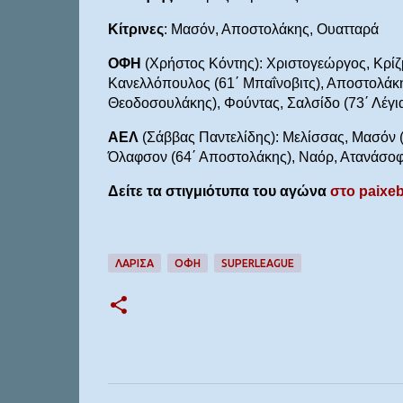
Κίτρινες
: Μασόν, Αποστολάκης, Ουατταρά
ΟΦΗ
(Χρήστος Κόντης): Xριστογεώργος, Κρίζ
Κανελλόπουλος (61΄ Μπαΐνοβιτς), Αποστολάκη
Θεοδοσουλάκης), Φούντας, Σαλσίδο (73΄ Λέγι
ΑΕΛ
(Σάββας Παντελίδης): Μελίσσας, Μασόν (
Όλαφσον (64΄ Αποστολάκης), Ναόρ, Ατανάσοφ,
Δείτε τα στιγμιότυπα του αγώνα
στο paixeb
ΛΑΡΙΣΑ
ΟΦΗ
SUPERLEAGUE