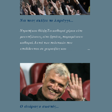
Να τους σκίζει το λαρύγγι...
Ντροπή και θλίψη Τα καθαρά χέρια είτε
μουντζώνουν, είτε ζητάνε, παραμένουν
καθαρά. Αυτά των πολιτικών που
επιδίδονται σε χειραψίες και
πλουσιοπάροχες συναλλαγές είναι τα
βρώμικα. Σαν την ψυχή τους... Γράφει ο
Σταύρος Αλευρογιάννης
Ο άνδρας ο σωστός...