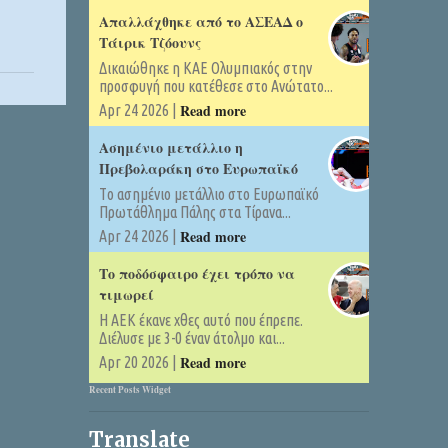
Απαλλάχθηκε από το ΑΣΕΑΔ ο
Τάιρικ Τζόουνς
Δικαιώθηκε η ΚΑΕ Ολυμπιακός στην
προσφυγή που κατέθεσε στο Ανώτατο...
Read more
Apr 24 2026 |
Ασημένιο μετάλλιο η
Πρεβολαράκη στο Ευρωπαϊκό
Tο ασημένιο μετάλλιο στο Ευρωπαϊκό
Πρωτάθλημα Πάλης στα Τίρανα...
Read more
Apr 24 2026 |
Το ποδόσφαιρο έχει τρόπο να
τιμωρεί
Η ΑΕΚ έκανε χθες αυτό που έπρεπε.
Διέλυσε με 3-0 έναν άτολμο και...
Read more
Apr 20 2026 |
Recent Posts Widget
Translate