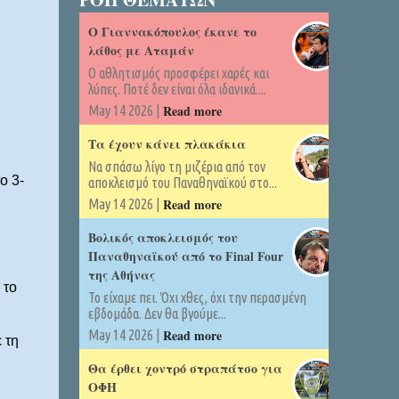
Ο Γιαννακόπουλος έκανε το
λάθος με Αταμάν
Ο αθλητισμός προσφέρει χαρές και
λύπες. Ποτέ δεν είναι όλα ιδανικά....
Read more
May 14 2026 |
Τα έχουν κάνει πλακάκια
Να σπάσω λίγο τη μιζέρια από τον
ο 3-
αποκλεισμό του Παναθηναϊκού στο...
Read more
May 14 2026 |
Βολικός αποκλεισμός του
Παναθηναϊκού από το Final Four
της Αθήνας
 το
Το είχαμε πει. Όχι χθες, όχι την περασμένη
εβδομάδα. Δεν θα βγούμε...
Read more
May 14 2026 |
 τη
Θα έρθει χοντρό στραπάτσο για
ΟΦΗ