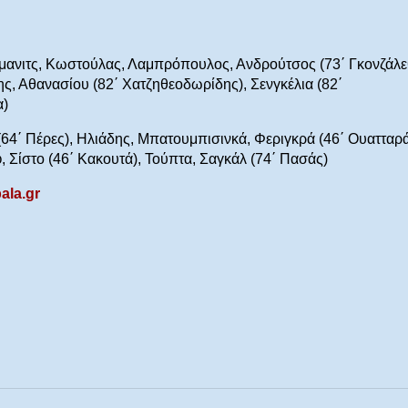
μανιτς, Κωστούλας, Λαμπρόπουλος, Ανδρούτσος (73΄ Γκονζάλε
ς, Αθανασίου (82΄ Χατζηθεοδωρίδης), Σενγκέλια (82΄
α)
64΄ Πέρες), Ηλιάδης, Μπατουμπισινκά, Φεριγκρά (46΄ Ουατταρά
 Σίστο (46΄ Κακουτά), Τούπτα, Σαγκάλ (74΄ Πασάς)
ala.gr