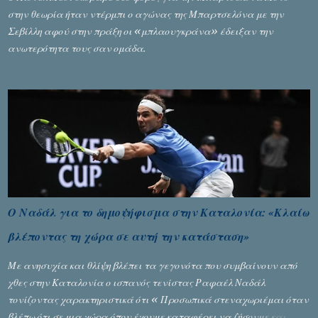
στην θεωρία ήταν ντέρμπι ο αγώνας της Μπαρτσελόνα με την
Σεβίλλη αφού στην πράξη οι «μπλαουγκράνα» έδειξαν την
ανωτερότητα τους σαν ομάδα.
Ο Ναδάλ για το δημοψήφισμα στην Καταλονία: «Κλαίω
βλέποντας τη χώρα σε αυτή την κατάσταση»
Με ανησυχία και θλίψη βλέπει τα γεγονότα που συμβαίνουν από
χθες στην Καταλονία ο ισπανός τενίστας Ραφαέλ Ναδάλ
τονίζοντας χαρακτηριστικά ότι « Προσωπικά στεναχωριέμαι όταν
βλέπω ότι σε μια χώρα όπου έχουμε καταφέρει να ζήσουμε και