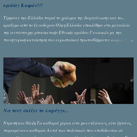
ομάδες Κωφών!!!
Τίμησαν την Ελλάδα παρά το χρέωμα της διοργάνωσης και το...
κράξιμο από το ξενοδοχείο Όλη η Ελλάδα υποκλίθηκε στο μεγαλείο
της αντίστοιχης μπασκετικής Εθνικής ομάδας Γυναικών με την
πανηγυρική κατάκτηση του ευρωπαϊκού πρωταθλήματος κωφών που
διεξήχθη στη Θεσσανολίκη τις προηγουμενες ημέρες. Πίσω από την
λάμψη και την αποθέωση που γνώρισαν τα κορίτσια της Αθηνάς
Ζέρβα με την πορεία τους που ολοκληρώθηκε με τη νίκη τους στον
τελικό επί της Λιθουανίας, υπάρχουν και τα δυσάρεστα. Τα πολύ
δυσάρεστα...
Να τους σκίζει το λαρύγγι...
Ντροπή και θλίψη Τα καθαρά χέρια είτε μουντζώνουν, είτε ζητάνε,
παραμένουν καθαρά. Αυτά των πολιτικών που επιδίδονται σε