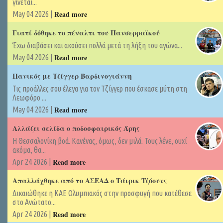
γίνεται...
Read more
May 04 2026 |
Γιατί δόθηκε το πέναλτι του Πανσερραϊκού
Έχω διαβάσει και ακούσει πολλά μετά τη λήξη του αγώνα...
Read more
May 04 2026 |
Πανικός με Τζίγγερ Βαρδινογιάννη
Τις προάλλες σου έλεγα για τον Τζίγγερ που έσκασε μύτη στη
Λεωφόρο ...
Read more
May 04 2026 |
Αλλάζει σελίδα ο ποδοσφαιρικός Άρης
Η Θεσσαλονίκη βοά. Κανένας, όμως, δεν μιλά. Τους λένε, ουχί
ακόμα, θα...
Read more
Apr 24 2026 |
Απαλλάχθηκε από το ΑΣΕΑΔ ο Τάιρικ Τζόουνς
Δικαιώθηκε η ΚΑΕ Ολυμπιακός στην προσφυγή που κατέθεσε
στο Ανώτατο...
Read more
Apr 24 2026 |