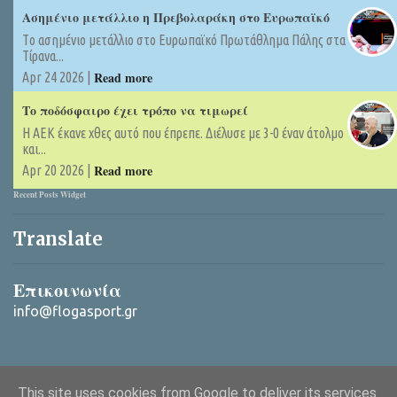
Ασημένιο μετάλλιο η Πρεβολαράκη στο Ευρωπαϊκό
Tο ασημένιο μετάλλιο στο Ευρωπαϊκό Πρωτάθλημα Πάλης στα
Τίρανα...
Read more
Apr 24 2026 |
Το ποδόσφαιρο έχει τρόπο να τιμωρεί
Η ΑΕΚ έκανε χθες αυτό που έπρεπε. Διέλυσε με 3-0 έναν άτολμο
και...
Read more
Apr 20 2026 |
Recent Posts Widget
Translate
Επικοινωνία
info@flogasport.gr
This site uses cookies from Google to deliver its services