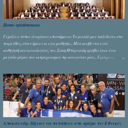
Homo epistimonous
Γεμίζει ο τόπος άνεργους επιστήμονες Το μυαλό μου ταξιδεύει στο
παρελθόν, όταν ήμουν κι εγώ μαθητής... Μία κουβέντα ενός
καθηγητή κοινωνιολογίας, του Σάκη Μπερναλή, κρύβει ίσως ένα
μεγάλο μέρος του εκτροχιασμού της κοινωνίας μας... Γράφει ο
Σταύρος Αλευρογιάννης
Αποκάλυψη: Πήγαν να πετάξουν στο δρόμο τις Εθνικές