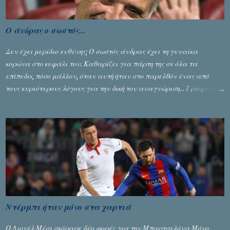
Ο άνδρας ο σωστός...
Δεν έχει μερίδιο ευθύνης; Ο σωστός άνδρας έχει τη γυναίκα
κορώνα στο κεφάλι του. Καθαρίζει για πάρτη της σε όλα τα
επίπεδα, πόσο μάλλον, όταν αυτή ήταν στο παρελθόν ένας από
τους κυριότερους λόγους για την δική του αναγνώριση... Γράφει ο
Σταύρος Αλευρογιάννης
Ντέρμπι ήταν μόνο στα χαρτιά
Ο Λιονέλ Μέσι σκόραρε δύο φορές για την Μπαρτσελόνα Μόνο