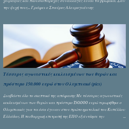
χειραψίες και πλουσιοπάροχες συναλλαγές είναι τα βρώμικα. Σαν
την ψυχή τους... Γράφει ο Σταύρος Αλευρογιάννης
Τέσσερις αγωνιστικές κεκλεισμένων των θυρών και
πρόστιμο 150.000 ευρώ στον Ολυμπιακό (pics)
Διαβάστε όλο το σκεπτικό της απόφασης Με τέσσερις αγωνιστικές
κεκλεισμένων των θυρών και πρόστιμο 150.000 ευρώ τιμωρήθηκε ο
Ολυμπιακός για τα όσα έγιναν στον πρώτο ημιτελικό του Κυπέλλου
Ελλάδας. Η πειθαρχική επιτροπή της ΕΠΟ εξάντλησε την
αυστηρότητά της, περισσότερο λόγω του ντόρου που δημιούργησαν