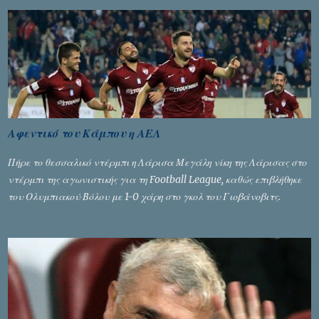
τα ελεγχόμενα ΜΜΕ, αλλά σε κάθε περίπτωση δεν επέβαλε ποινή
αφαίρεσης βαθμών, όπως απαιτούσαν, αφού κάτι τέτοιο δεν ήταν
εφικτό, σύμφωνα με τα στοιχεία...
Αφεντικό του Κάμπου η ΑΕΛ
Πήρε το θεσσαλικό ντέρμπι η Λάρισα Μεγάλη νίκη της Λάρισας στο
ντέρμπι της αγωνιστικής για τη Football League, καθώς επιβλήθηκε
του Ολυμπιακού Βόλου με 1-0 χάρη στο γκολ του Γιοβάνοβιτς.