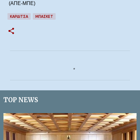
(ΑΠΕ-ΜΠΕ)
ΚΑΡΔΙΤΣΑ
ΜΠΆΣΚΕΤ
Σ
χ
ό
λ
ι
TOP NEWS
α