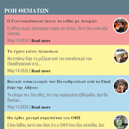
ΡΟΗ ΘΕΜΑΤΩΝ
Ο Γιαννακόπουλος έκανε το λάθος με Αταμάν
Ο αθλητισμός προσφέρει χαρές και λύπες. Ποτέ δεν είναι όλα
ιδανικά....
Read more
May 14 2026 |
Τα έχουν κάνει πλακάκια
Να σπάσω λίγο τη μιζέρια από τον αποκλεισμό του
Παναθηναϊκού στο...
Read more
May 14 2026 |
Βολικός αποκλεισμός του Παναθηναϊκού από το Final
Four της Αθήνας
Το είχαμε πει. Όχι χθες, όχι την περασμένη εβδομάδα. Δεν θα
βγούμε...
Read more
May 14 2026 |
Θα έρθει χοντρό στραπάτσο για ΟΦΗ
Είναι λάθος αυτό που λένε ότι ο ΟΦΗ έχει δύο κύπελλα. Δεν