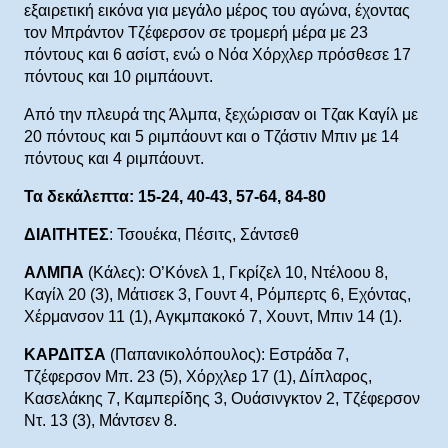
εξαιρετική εικόνα για μεγάλο μέρος του αγώνα, έχοντας
τον Μπράντον Τζέφερσον σε τρομερή μέρα με 23
πόντους και 6 ασίστ, ενώ ο Νόα Χόρχλερ πρόσθεσε 17
πόντους και 10 ριμπάουντ.
Από την πλευρά της Άλμπα, ξεχώρισαν οι Τζακ Καγίλ με
20 πόντους και 5 ριμπάουντ και ο Τζάστιν Μπιν με 14
πόντους και 4 ριμπάουντ.
Τα δεκάλεπτα: 15-24, 40-43, 57-64, 84-80
ΔΙΑΙΤΗΤΕΣ
: Τσουέκα, Πέσιτς, Σάντσεθ
ΑΛΜΠΑ
(Κάλες): Ο’Κόνελ 1, Γκρίζελ 10, Ντέλοου 8,
Καγίλ 20 (3), Μάτισεκ 3, Γουντ 4, Ρόμπερτς 6, Εχόντας,
Χέρμανσον 11 (1), Αγκμπακοκό 7, Χουντ, Μπιν 14 (1).
ΚΑΡΔΙΤΣΑ
(Παπανικολόπουλος): Εστράδα 7,
Τζέφερσον Μπ. 23 (5), Χόρχλερ 17 (1), Δίπλαρος,
Κασελάκης 7, Καμπερίδης 3, Ουάσινγκτον 2, Τζέφερσον
Ντ. 13 (3), Μάντσεν 8.